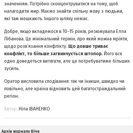
значенням. Потрібно сконцентруватися на тому, щоб
налагодити мир. Маємо знайти спільну мову з людьми,
які там мешкають. Іншого шляху немає.
Добре, якщо вкладемося в 10–15 років, резюмувала Елла
Лібанова. Це мінімальний термін, про який можна мріяти,
щодо розв’язання конфлікту.
Що довше триває
конфлікт, то більше загвинчується штопор.
Його все
одно доведеться витягати, але це потребуватиме більших
зусиль.
Оратор висловила сподівання: так чи інакше, швидко чи
повільно, але країна відновить цей багатостраждальний
регіон.
Автор:
Ніла ІВАНЕНКО
Архів журналу Віче