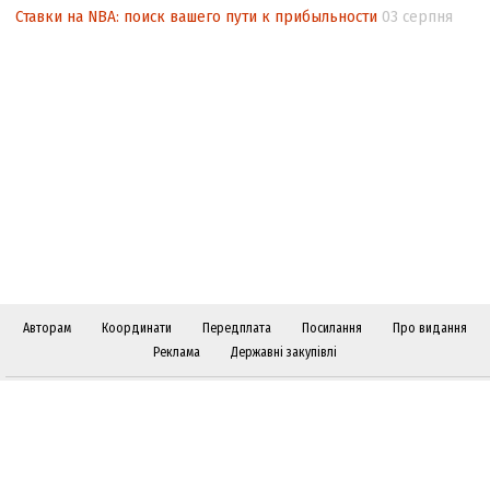
Ставки на NBA: поиск вашего пути к прибыльности
03 серпня
Авторам
Координати
Передплата
Посилання
Про видання
Реклама
Державні закупівлі
Слідкуйте за "Віче" у соціальних мережах