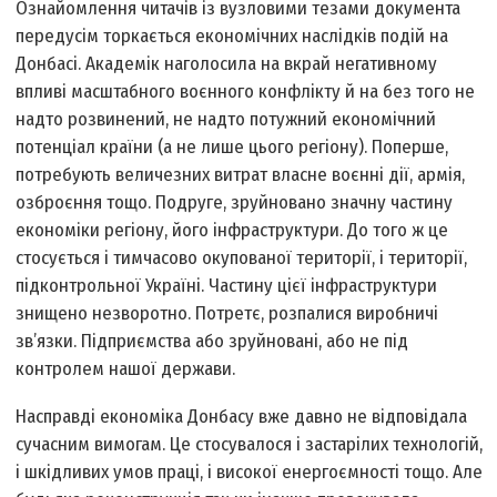
Ознайомлення читачів із вузловими тезами документа
передусім торкається економічних наслідків подій на
Донбасі. Академік наголосила на вкрай негативному
впливі масштабного воєнного конфлікту й на без того не
надто розвинений, не надто потужний економічний
потенціал країни (а не лише цього регіону). По­перше,
потребують величезних витрат власне воєнні дії, армія,
озброєння тощо. По­друге, зруйновано значну частину
економіки регіону, його інфраструктури. До того ж це
стосується і тимчасово окупованої території, і території,
підконтрольної Україні. Частину цієї інфраструктури
знищено незворотно. По­третє, розпалися виробничі
зв’язки. Підприємства або зруйновані, або не під
контролем нашої держави.
Насправді економіка Донбасу вже давно не відповідала
сучасним вимогам. Це стосувалося і застарілих технологій,
і шкідливих умов праці, і високої енергоємності тощо. Але