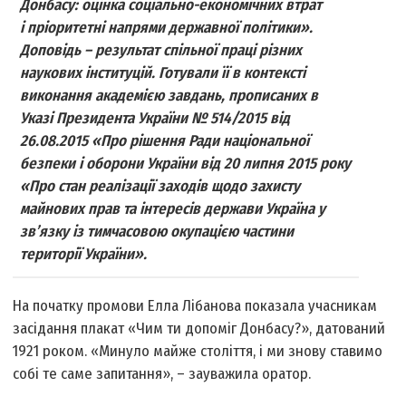
Донбасу: оцінка соціально-економічних втрат
і пріоритетні напрями державної політики».
Доповідь – результат спільної праці різних
наукових інституцій. Готували її в контексті
виконання академією завдань, прописаних в
Указі Президента України № 514/2015 від
26.08.2015 «Про рішення Ради національної
безпеки і оборони України від 20 липня 2015 року
«Про стан реалізації заходів щодо захисту
майнових прав та інтересів держави Україна у
зв’язку із тимчасовою окупацією частини
території України».
На початку промови Елла Лібанова показала учасникам
засідання плакат «Чим ти допоміг Донбасу?», датований
1921 роком. «Минуло майже століття, і ми знову ставимо
собі те саме запитання», – зауважила оратор.