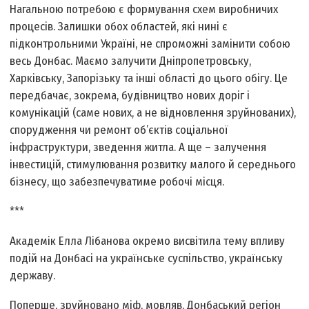
Нагальною потребою є формування схем виробничих
процесів. Залишки обох областей, які нині є
підконтрольними Україні, не спроможні замінити собою
весь Донбас. Маємо залучити Дніпропетровську,
Харківську, Запорізьку та інші області до цього обігу. Це
передбачає, зокрема, будівництво нових доріг і
комунікацій (саме нових, а не відновлення зруйнованих),
спорудження чи ремонт об’єктів соціальної
інфраструктури, зведення житла. А ще – залучення
інвестицій, стимулювання розвитку малого й середнього
бізнесу, що забезпечуватиме робочі місця.
***
Академік Елла Лібанова окремо висвітила тему впливу
подій на Донбасі на українське суспільство, українську
державу.
По­перше, зруйновано міф, мовляв, Донбаський регіон