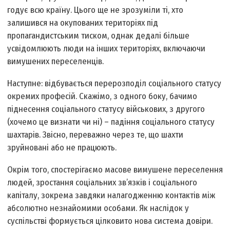
годує всю країну. Цього ще не зрозуміли ті, хто
залишився на окупованих територіях під
пропагандистським тиском, однак дедалі більше
усвідомлюють люди на інших територіях, включаючи
вимушених переселенців.
Наступне: відбувається перерозподіл соціального статусу
окремих професій. Скажімо, з одного боку, бачимо
піднесення соціального статусу військових, з другого
(хочемо це визнати чи ні) – падіння соціального статусу
шахтарів. Звісно, переважно через те, що шахти
зруйновані або не працюють.
Окрім того, спостерігаємо масове вимушене переселення
людей, зростання соціальних зв’язків і соціального
капіталу, зокрема завдяки налагодженню контактів між
абсолютно незнайомими особами. Як наслідок у
суспільстві формується цілковито нова система довіри.