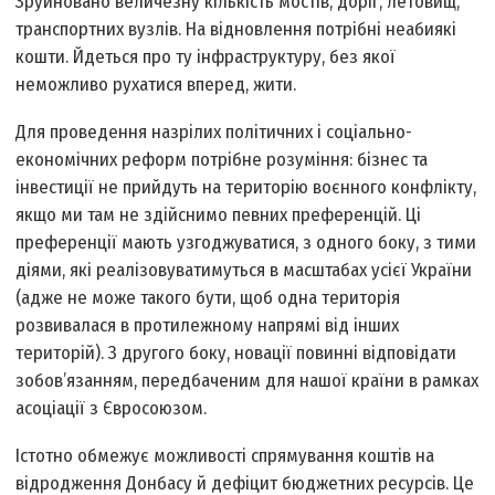
Зруйновано величезну кількість мостів, доріг, летовищ,
транспортних вузлів. На відновлення потрібні неабиякі
кошти. Йдеться про ту інфраструктуру, без якої
неможливо рухатися вперед, жити.
Для проведення назрілих політичних і соціально­
економічних реформ потрібне розуміння: бізнес та
інвестиції не прийдуть на територію воєнного конфлікту,
якщо ми там не здійснимо певних преференцій. Ці
преференції мають узгоджуватися, з одного боку, з тими
діями, які реалізовуватимуться в масштабах усієї України
(адже не може такого бути, щоб одна територія
розвивалася в протилежному напрямі від інших
територій). З другого боку, новації повинні відповідати
зобов’язанням, передбаченим для нашої країни в рамках
асоціації з Євросоюзом.
Істотно обмежує можливості спрямування коштів на
відродження Донбасу й дефіцит бюджетних ресурсів. Це