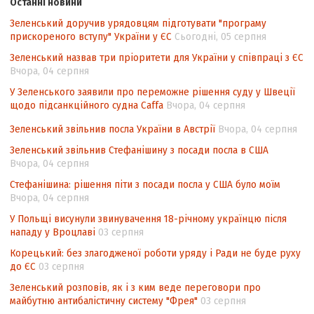
підрахунку голосів виборців
Останні новини
Зеленський доручив урядовцям підготувати "програму
Інформаційна безпека суспільства
прискореного вступу" України у ЄС
Сьогодні, 05 серпня
Контент-аналіз відображення сенсу
Зеленський назвав три пріоритети для України у співпраці з ЄС
національних інтересів у стратегічних
Вчора, 04 серпня
нормативно-правових документах
У Зеленського заявили про переможне рішення суду у Швеції
Аспекти правового забезпечення
щодо підсанкційного судна Caffa
Вчора, 04 серпня
відновлення дії окремих положень
Зеленський звільнив посла України в Австрії
Вчора, 04 серпня
Конституції України
Зеленський звільнив Стефанішину з посади посла в США
Вчора, 04 серпня
Стефанішина: рішення піти з посади посла у США було моїм
Вчора, 04 серпня
У Польщі висунули звинувачення 18-річному українцю після
нападу у Вроцлаві
03 серпня
Корецький: без злагодженої роботи уряду і Ради не буде руху
до ЄС
03 серпня
Зеленський розповів, як і з ким веде переговори про
майбутню антибалістичну систему "Фрея"
03 серпня