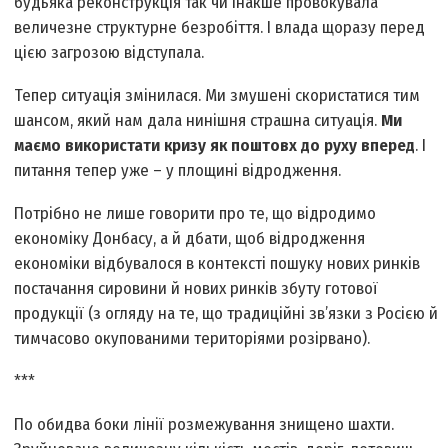
будь­яка реконструкція так чи інакше провокувала
величезне структурне безробіття. І влада щоразу перед
цією загрозою відступала.
Тепер ситуація змінилася. Ми змушені скористатися тим
шансом, який нам дала нинішня страшна ситуація.
Ми
маємо використати кризу як поштовх до руху вперед
. І
питання тепер уже – у площині відродження.
Потрібно не лише говорити про те, що відродимо
економіку Донбасу, а й дбати, щоб відродження
економіки відбувалося в контексті пошуку нових ринків
постачання сировини й нових ринків збуту готової
продукції (з огляду на те, що традиційні зв’язки з Росією й
тимчасово окупованими територіями розірвано).
***
По обидва боки лінії розмежу­вання знищено шахти.