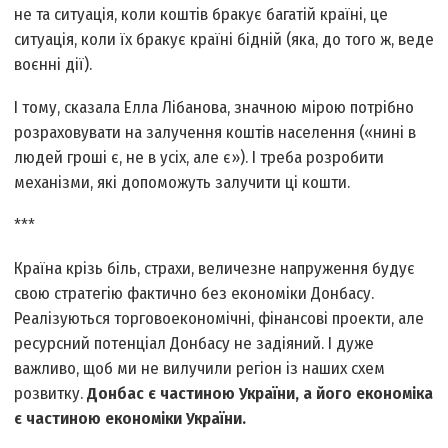
не та ситуація, коли коштів бракує багатій країні, це
ситуація, коли їх бракує країні бідній (яка, до того ж, веде
воєнні дії).
І тому, сказала Елла Лібанова, значною мірою потрібно
розраховувати на залучення коштів населення («нині в
людей гроші є, не в усіх, але є»). І треба розробити
механізми, які допоможуть залучити ці кошти.
***
Країна крізь біль, страхи, величезне напруження будує
свою стратегію фактично без економіки Донбасу.
Реалізуються торгово­економічні, фінансові проекти, але
ресурсний потенціал Донбасу не задіяний. І дуже
важливо, щоб ми не вилучили регіон із наших схем
розвитку.
Донбас є частиною України, а його економіка
є частиною економіки України.