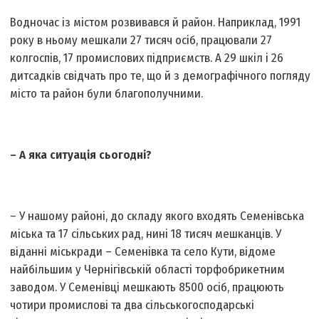
Водночас із містом розвивався й район. Наприклад, 1991
року в ньому мешкали 27 тисяч осіб, працювали 27
колгоспів, 17 промислових підприємств. А 29 шкіл і 26
дитсадків свідчать про те, що й з демографічного погляду
місто та район були благополучними.
– А яка ситуація сьогодні?
– У нашому районі, до складу якого входять Семенівська
міська та 17 сільських рад, нині 18 тисяч мешканців. У
віданні міськради – Семенівка та село Кути, відоме
найбільшим у Чернігівській області торфобрикетним
заводом. У Семенівці мешкають 8500 осіб, працюють
чотири промислові та два сільськогосподарські