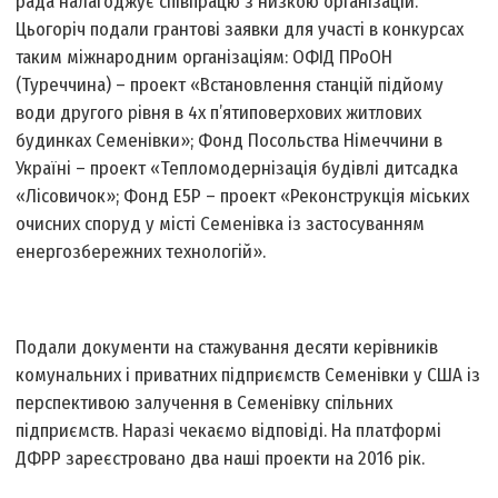
рада налагоджує співпрацю з низкою організацій.
Цьогоріч подали грантові заявки для участі в конкурсах
таким міжнародним організаціям: ОФІД ПРоОН
(Туреччина) – проект «Встановлення станцій підйому
води другого рівня в 4­х п’ятиповерхових житлових
будинках Семенівки»; Фонд Посольства Німеччини в
Україні – проект «Тепломодернізація будівлі дитсадка
«Лісовичок»; Фонд Е5Р – проект «Реконструкція міських
очисних споруд у місті Семенівка із застосуванням
енергозбережних технологій».
Подали документи на стажування десяти керівників
комунальних і приватних підприємств Семенівки у США із
перспективою залучення в Семенівку спільних
підприємств. Наразі чекаємо відповіді. На платформі
ДФРР зареєстровано два наші проекти на 2016 рік.