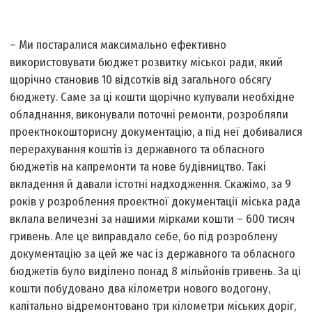
– Ми постаралися максимально ефективно
використовувати бюджет розвитку міської ради, який
щорічно становив 10 відсотків від загального обсягу
бюджету. Саме за ці кошти щорічно купували необхідне
обладнання, виконували поточні ремонти, розробляли
проектно­кошторисну документацію, а під неї добивалися
перерахування коштів із державного та обласного
бюджетів на капремонти та нове будівниц­тво. Такі
вкладення й давали істотні надходження. Скажімо, за 9
років у розроблення проектної документації міська рада
вклала величезні за нашими мірками кошти – 600 тисяч
гривень. Але це виправдало себе, бо під розроблену
документацію за цей же час із державного та обласного
бюджетів було виділено понад 8 мільйонів гривень. За ці
кошти побудовано два кілометри нового водогону,
капітально відремонтовано три кілометри міських доріг,