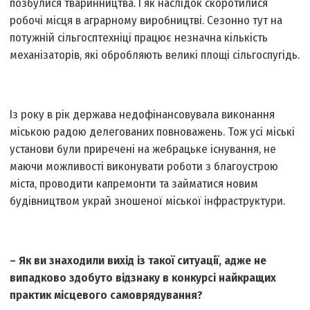
позбулися тваринництва. І як наслідок скоротилися
робочі місця в аграрному виробництві. Сезонно тут на
потужній сільгосптехніці працює незначна кількість
механізаторів, які оброб­ляють великі площі сільгоспугідь.
Із року в рік держава недофінансовувала виконання
міською радою делегованих повноважень. Тож усі міські
установи були приречені на жебрацьке існування, не
маючи можливості виконувати роботи з благоустрою
міста, проводити капремонти та займатися новим
будівництвом украй зношеної міської інфраструктури.
– Як ви знаходили вихід із такої ситуації, адже не
випадково здобуто відзнаку в конкурсі найкращих
практик місцевого самоврядування?