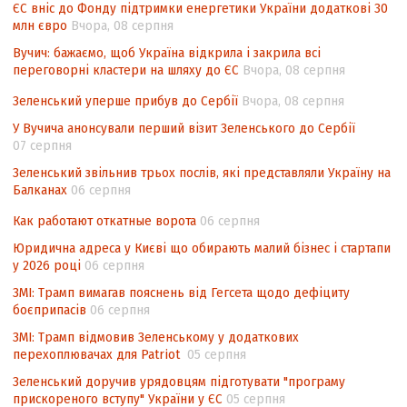
ЄС вніс до Фонду підтримки енергетики України додаткові 30
Угоди про торговельні аспекти прав
млн євро
Вчора, 08 серпня
інтелектуальної власності (TRIPS) у
контексті євроінтеграції
Вучич: бажаємо, щоб Україна відкрила і закрила всі
переговорні кластери на шляху до ЄС
Вчора, 08 серпня
Аналіз виборчого законодавства щодо
невизначеності механізму повторного
Зеленський уперше прибув до Сербії
Вчора, 08 серпня
підрахунку голосів виборців
У Вучича анонсували перший візит Зеленського до Сербії
07 серпня
Інформаційна безпека суспільства
Зеленський звільнив трьох послів, які представляли Україну на
Балканах
06 серпня
Как работают откатные ворота
06 серпня
Юридична адреса у Києві що обирають малий бізнес і стартапи
у 2026 році
06 серпня
ЗМІ: Трамп вимагав пояснень від Гегсета щодо дефіциту
боєприпасів
06 серпня
ЗМІ: Трамп відмовив Зеленському у додаткових
перехоплювачах для Patriot
05 серпня
Зеленський доручив урядовцям підготувати "програму
прискореного вступу" України у ЄС
05 серпня