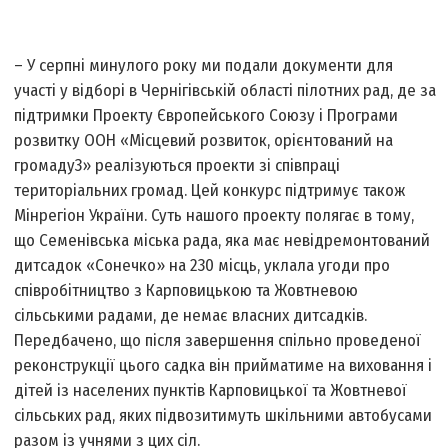
– У серпні минулого року ми подали документи для
участі у відборі в Чернігівській області пілотних рад, де за
підтримки Проекту Європейського Союзу і Програми
розвитку ООН «Місцевий розвиток, орієнтований на
громаду­3» реалізуються проекти зі співпраці
територіальних громад. Цей конкурс підтримує також
Мінрегіон України. Суть нашого проекту полягає в тому,
що Семенівська міська рада, яка має невідремонтований
дитсадок «Сонечко» на 230 місць, уклала угоди про
співробітництво з Карповицькою та Жовтневою
сільськими радами, де немає власних дитсадків.
Передбачено, що після завершення спільно проведеної
реконструкції цього садка він прийматиме на виховання і
дітей із населених пунктів Карповицької та Жовтневої
сільських рад, яких підвозитимуть шкільними автобусами
разом із учнями з цих сіл.