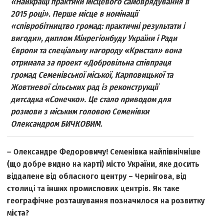
«Найкращі практики місцевого самоврядування в
2015 році». Перше місце в номінації
«співробітництво громад: практичні результати і
вигоди», диплом Мінрегіонбуду України і Ради
Європи та спеціальну нагороду «Кристал» вона
отримала за проект «Добровільна співпраця
громад Семенівської міської, Карповицької та
Жовтневої сільських рад із реконструкції
дитсадка «Сонечко». Це стало приводом для
розмови з міським головою Семенівки
Олександром БИЧКОВИМ.
– Олександре Федоровичу! Семенівка найпівнічніше
(що добре видно на карті) місто України, яке досить
віддалене від обласного центру – Чернігова, від
столиці та інших промислових центрів. Як таке
географічне розташування позначилося на розвитку
міста?