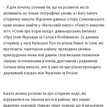
– Я для початку уточнив би, що на розвиток міста
впливають не тільки географічні умови, а і його багате
історичне минуле. Відлуння давньої історії Семенівського
краю можна знайти у «Велесовій книзі», «Повісті минулих
літ», «Слові про Ігорів похід», давньоруських билинах
«Про Іллю Муромця та Солов’я Розбійника». За даними
істориків, у часи Київської Русі по річках Ревна та Снов, які
протікають територією району, проходила умовна
прикордонна межа між давнім слов’янським племенем
сіверян та племенами в’ятичів, дреговичів і радимичів.
Скільки віків минуло, але й нині по цих річках проходить
державний кордон між Україною та Росією.
Багато можна розповісти про історичні події, які
відбувалися на теренах міста й району, про наших
видатних земляків. Наведу лише знакові, що й визначили