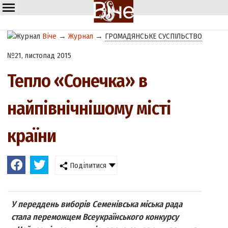
Віче
→
Журнал
→
ГРОМАДЯНСЬКЕ СУСПІЛЬСТВО
№21, листопад 2015
Тепло «Сонечка» в
найпівнічнішому місті
країни
Поділитися
У переддень виборів Семенівська міська рада
стала переможцем Всеукраїнського конкурсу