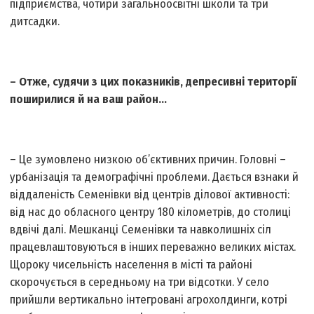
підприємства, чотири загальноосвітні школи та три
дитсадки.
– Отже, судячи з цих показників, депресивні території
поширилися й на ваш район…
– Це зумовлено низкою об’єктивних причин. Головні –
урбанізація та демографічні проблеми. Дається взнаки й
віддаленість Семенівки від центрів ділової активності:
від нас до обласного центру 180 кілометрів, до столиці
вдвічі далі. Мешканці Семенівки та навколишніх сіл
працевлаштовуються в інших переважно великих містах.
Щороку чисельність населення в місті та районі
скорочується в середньому на три відсотки. У село
прийшли вертикально інтегровані агрохолдинги, котрі