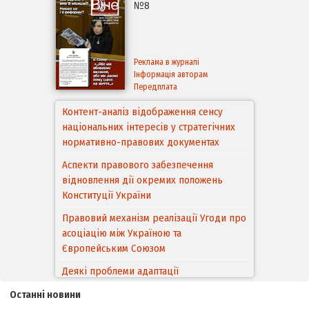
№8
Реклама в журналі
Інформація авторам
Передплата
Контент-аналіз відображення сенсу
національних інтересів у стратегічних
нормативно-правових документах
Аспекти правового забезпечення
відновлення дії окремих положень
Конституції України
Правовий механізм реалізації Угоди про
асоціацію між Україною та
Європейським Cоюзом
Деякі проблеми адаптації
законодавства України щодо зазначення
Останні новини
походження товарів відповідно до