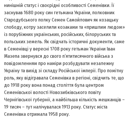
нинішній статус і своєрідні особливості Семенівки. Її
заснував 1680 року син гетьмана України, полковник
Стародубського полку Семен Самойлович як козацьку
слободу, котру заселили козаками та «пришлим людом»
із порубіжних українських, російських, білоруських та
польських земель. Як свідчать історичні документи, саме
в Семенівці у вересні 1708 року гетьман України Іван
Мазепа звернувся до свого п’ятитисячного війська з
повідомленням про наміри розбудувати незалежну
Україну та вихід зі складу Російської імперії. Про помітну
роль, яку відігравала Семенівка в регіоні, свідчить те, що
до 1918 року вона понад століття була центром
Семенівської волості Новозибківського повіту
Чернігівської губернії, а найбільша кількість мешканців –
19 тисяч – тут налічувалася 1913 року. Статус міста
Семенівка отримала 1958 року.