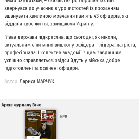
ними бандитами, – сказав Петро Порошенко. Він
звернувся до учасників урочистостей із проханням
вшанувати хвилиною мовчання пам’ять 43 офіцерів, які
віддали своє життя, захищаючи Україну.
Глава держави підкреслив, що сьогодні, як ніколи,
актуальним є питання вишколу офіцера – лідера, патріота,
професіонала. І колектив академії з цим завданням
успішно справляється: звідси йдуть у війська добре
підготовлені та освічені офіцери.
Автор:
Лариса МАРЧУК
Архів журналу Віче
№8