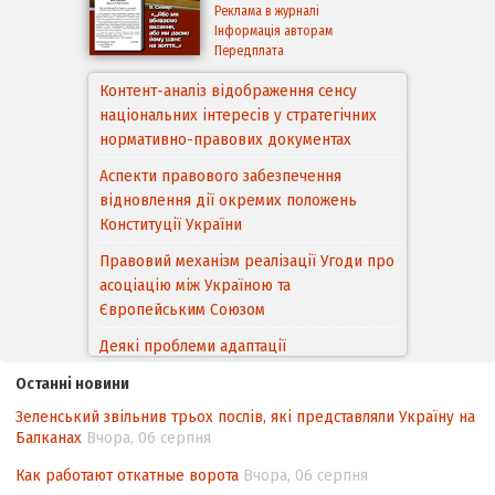
Реклама в журналі
Інформація авторам
Передплата
Контент-аналіз відображення сенсу
національних інтересів у стратегічних
нормативно-правових документах
Аспекти правового забезпечення
відновлення дії окремих положень
Конституції України
Правовий механізм реалізації Угоди про
асоціацію між Україною та
Європейським Cоюзом
Деякі проблеми адаптації
законодавства України щодо зазначення
Останні новини
походження товарів відповідно до
Зеленський звільнив трьох послів, які представляли Україну на
Угоди про торговельні аспекти прав
Балканах
Вчора, 06 серпня
інтелектуальної власності (TRIPS) у
контексті євроінтеграції
Как работают откатные ворота
Вчора, 06 серпня