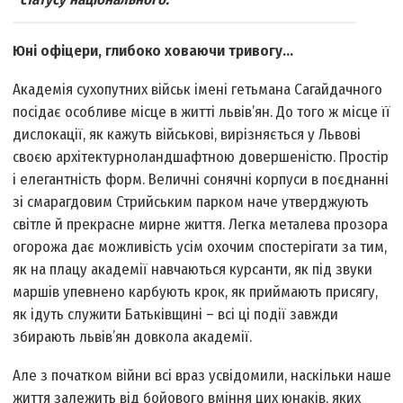
Юні офіцери, глибоко ховаючи тривогу…
Академія сухопутних військ імені гетьмана Сагайдачного
посідає особливе місце в житті львів’ян. До того ж місце її
дислокації, як кажуть військові, вирізняється у Львові
своєю архітектурно­ландшафтною довершеністю. Простір
і елегантність форм. Величні сонячні корпуси в поєднанні
зі смарагдовим Стрийським парком наче утверджують
світле й прекрасне мирне життя. Легка металева прозора
огорожа дає можливість усім охочим спостерігати за тим,
як на плацу академії навчаються курсанти, як під звуки
маршів упевнено карбують крок, як приймають присягу,
як ідуть служити Батьківщині – всі ці події завжди
збирають львів’ян довкола академії.
Але з початком війни всі враз усвідомили, наскільки наше
життя залежить від бойового вміння цих юнаків, яких