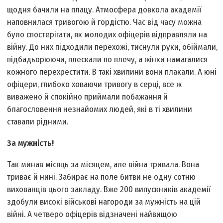
щодня бачили на плацу. Атмосфера довкола академії
наповнилася тривогою й гордістю. Час від часу можна
було спостерігати, як молодих офіцерів відправляли на
війну. До них підходили перехожі, тиснули руки, обіймали,
підбадьорюючи, плескали по плечу, а жінки намагалися
кожного перехрестити. В такі хвилини вони плакали. А юні
офіцери, глибоко ховаючи тривогу в серці, все ж
виважено й спокійно приймали побажання й
благословення незнайомих людей, які в ті хвилини
ставали рідними.
За мужність!
Так минав місяць за місяцем, але війна тривала. Вона
триває й нині. Забирає на поле битви не одну сотню
вихованців цього закладу. Вже 200 випускників академії
здобули високі військові нагороди за мужність на цій
війні. А четверо офіцерів відзначені найвищою