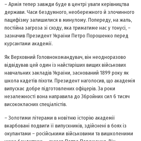
– Армія тепер завжди буде в центрі уваги керівництва
держави. Часи бездумного, необережного й злочинного
пацифізму залишилися в минулому. Попереду, на жаль,
постійна загроза зі сходу, яка триматиме нас у тонусі, –
зазначив Президент України Петро Порошенко перед
курсантами академії.
Як Верховний Головнокомандувач, він неодноразово
відві­дував цей один із найстаріших вищих військових
навчальних закладів України, заснований 1899 року як
школа кадетів піхоти. Президент наголосив, що академія
випускає добре підготовлених офіцерів. За роки
незалежності вона направила до Збройних сил 6 тисяч
висококласних спеціалістів.
– Золотими літерами в новітню історію академії
вкарбовані подвиги її випускників, здійснені в боях із
окупантами – російськими військовими та вишколеними