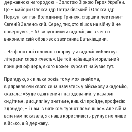
державною нагородою – Золотою Зіркою Героя України.
Це – майори Олександр Петраківський і Олександр
Порхун, капітан Володимир Гринюк, старший лейтенант
Євгеній Зеленський. Серед тих, хто пішов на війну й не
повернувся, – 43 випускники академії, які з честю
виконали свій обов’язок захисника Батьківщини.
…На фронтоні головного корпусу академії виблискує
літерами слово «честь». Це той найвищий моральний
принцип офіцера, якого кожен курсант набуває тут.
Пригадую, як кілька років тому моя знайома,
відправляючи свого сина навчатись у військову академію,
сказала: «Буде одягнений і нагодований, у казармі
сидітиме, дисципліну знатиме, вишкіл пройде, професію
здобуде, – і нам із батьком турбот поменшає». Але війна
всім нам показала, як наша корисливість руйнує не лише
військо, а й державу.