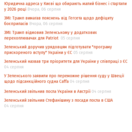
Аналіз виборчого законодавства щодо
Юридична адреса у Києві що обирають малий бізнес і стартапи
невизначеності механізму повторного
у 2026 році
Вчора, 06 серпня
підрахунку голосів виборців
ЗМІ: Трамп вимагав пояснень від Гегсета щодо дефіциту
боєприпасів
Вчора, 06 серпня
Інформаційна безпека суспільства
ЗМІ: Трамп відмовив Зеленському у додаткових
перехоплювачах для Patriot
05 серпня
Зеленський доручив урядовцям підготувати "програму
прискореного вступу" України у ЄС
05 серпня
Зеленський назвав три пріоритети для України у співпраці з ЄС
04 серпня
У Зеленського заявили про переможне рішення суду у Швеції
щодо підсанкційного судна Caffa
04 серпня
Зеленський звільнив посла України в Австрії
04 серпня
Зеленський звільнив Стефанішину з посади посла в США
04 серпня