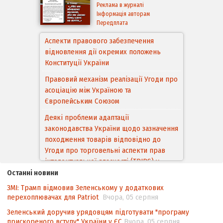
Реклама в журналі
Інформація авторам
Передплата
Аспекти правового забезпечення
відновлення дії окремих положень
Конституції України
Правовий механізм реалізації Угоди про
асоціацію між Україною та
Європейським Cоюзом
Деякі проблеми адаптації
законодавства України щодо зазначення
походження товарів відповідно до
Угоди про торговельні аспекти прав
інтелектуальної власності (TRIPS) у
контексті євроінтеграції
Останні новини
ЗМІ: Трамп відмовив Зеленському у додаткових
Аналіз виборчого законодавства щодо
перехоплювачах для Patriot
Вчора, 05 серпня
невизначеності механізму повторного
підрахунку голосів виборців
Зеленський доручив урядовцям підготувати "програму
прискореного вступу" України у ЄС
Вчора, 05 серпня