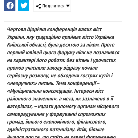
Поділитися
Чергова Щорічна конференція малих міст
України, яку традиційно приймає місто Українка
Київської області, була десятою за ліком. Проте
перший ювілей цього форуму ніяк не позначився
на характері його роботи: без вітань і урочистих
промов учасники заходу відразу почали
серйозну розмову, не обходячи гострих кутів і
«незручних» питань. Тема конференції –
«Муніципальна консолідація. Інтереси міст
районного значення», а мета, як зазначено в її
матеріалах, – надати допомогу органам місцевого
самоврядування у формуванні спроможних
громад, їхнього економічного, фінансового,
адміністративного потенціалу. Втім, більше
йшлося про те, що стоїть на заваді формуванню