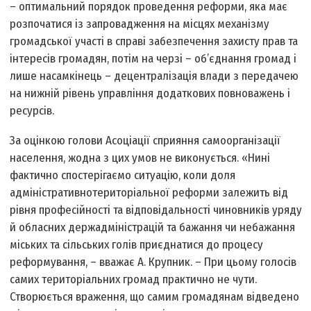
– оптимальний порядок проведення реформи, яка має
розпочатися із запровадження на місцях механізму
громадської участі в справі забезпечення захисту прав та
інтересів громадян, потім на черзі – об’єднання громад і
лише насамкінець – децентралізація влади з передачею
на нижній рівень управління додаткових повноважень і
ресурсів.
За оцінкою голови Асоціації сприяння самоорганізації
населення, жодна з цих умов не виконується. «Нині
фактично спостерігаємо ситуацію, коли доля
адміністративно­територіальної реформи залежить від
рівня професійності та відповідальності чиновників уряду
й обласних держадміністрацій та бажання чи небажання
міських та сільських голів приєднатися до процесу
реформування, – вважає А. Крупник. – При цьому голосів
самих територіальних громад практично не чути.
Створюється враження, що самим громадянам відведено