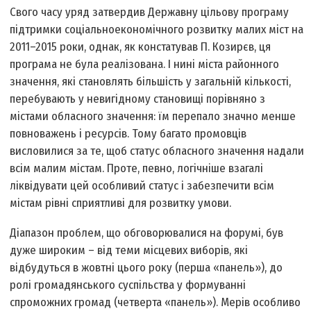
Свого часу уряд затвердив Державну цільову програму
підтримки соціально­економічного розвит­ку малих міст на
2011–2015 роки, однак, як констатував П. Козирєв, ця
програма не була реалізована. І нині міста районного
значення, які становлять більшість у загальній кількості,
перебувають у невигідному становищі порівняно з
містами обласного значення: їм перепало значно менше
повноважень і ресурсів. Тому багато промовців
висловилися за те, щоб статус обласного значення надали
всім малим містам. Проте, певно, логічніше взагалі
ліквідувати цей особливий статус і забезпечити всім
містам рівні сприя­тливі для розвитку умови.
Діапазон проблем, що обговорювалися на форумі, був
дуже широким – від теми місцевих виборів, які
відбудуться в жовтні цього року (перша «панель»), до
ролі громадянського суспільства у формуванні
спроможних громад (четверта «панель»). Мерів особливо