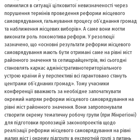
опинилися в ситуації цілковитої невизначеності через
порушення термінів проведення реформи місцевого
самоврядування, гальмування процесу об’єднання громад
та наближення місцевих виборів». А саме вони могли
виконати роль локомотива реформ. У резолюції
зазначено, що «основні результати реформи місцевого
самоврядування мають бути отримані саме на рівні міст
районного значення та селищ­райцентрів, які сьогодні
становлять каркас адміністративно­територіального
устрою країни й у перспективі всі гарантовано стануть
центрами об’єднаних громад». Тому учасники
конференції вважають за необхідне започаткувати
окремий напрям реформи місцевого самоврядування на
рівні міст районного значення. Вони запропонували
створити окрему тематичну робочу групи (при Мінрегіоні)
для підготовки пропозицій законопроектів щодо
реалізації реформи місцевого самоврядування на рівні
малих міст і окрему підгрупу в експертній групі з питань