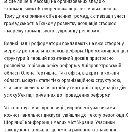
місце лише в масовці на організованих владою
«громадських обговореннях» перспективних планів».
Тому для сприяння об’єднанню громад, активізації участі
громадськості в їхньому розвитку асоціація створює
«мережу громадського супроводу реформ».
Великі надії реформатори покладають на вже створену
мережу регіональних офісів реформ. Про можливості цієї
структури й перший позитивний досвід пристрасно
розповіла керівник офісу реформ у Дніпропетровській
області Олена Тертишна. Такі офіси, відкриті в кожній
області, можуть стати тією організаційною структурою,
яка забезпечить таку потрібну сьогодні координацію дій
усіх суб’єктів, причетних до проведення реформи.
Усі конструктивні пропозиції, вироблені учасниками
кожної панельної дискусії, увійшли до тексту резолюції Х
Щорічної конференції малих міст України. Учасники
заходу констатували, що «міста районного значення