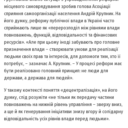
місцевого самоврядування зробив голова Асоціації
сприяння самоорганізації населення Андрій Крупник. На
його думку, реформу публічної влади в Україні часто
сприймають лише як «перерозподіл між рівнями влади
повноважень, функцій, відповідальності та фінансових
ресурсів». «Але при цьому іноді забувають про головне
призначення влади – створювати умови для реалізації
людьми своїх прав та інтересів, для допомоги тим, хто її
потребує, – зазначає А. Крупник. – У процесі реформ має
бути реалізовано голов­ний принцип: не люди для
держави, а держава для людей».
У такому контексті поняття «децентралізація», на його
думку, слід розуміти «не тільки як передачу частини
повноважень на нижній рівень управління – зверху вниз,
а ще й як генерування ініціативи знизу вгору й солідарну
відповідальність усіх рівнів влади перед людьми».