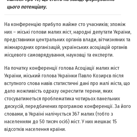
цього потенціалу.
На конференцію прибуло майже сто учасників; з­поміж
них – міські голови малих міст, народні депутати України,
представники центральних органів влади, вітчизняних та
міжнародних організацій, українських асоціацій органів
місцевого самоврядування, науковці та експерти.
На початку конференції голова Асоціації малих міст
України, міський голова Українки Павло Козирєв після
вступного слова навів статистичні дані про малі міста, що
дало можливість одразу окреслити терени, яких
стосуватиметься проблематика чотирьох панельних
дискусій, передбачених програмою конференції. За його
словами, в Україні налічується 367 малих (тобто з
населенням до 50 тисяч осіб) міст. У них мешкає 15
відсотків населення країни.