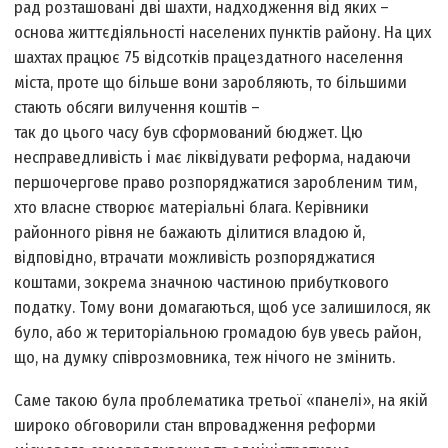
рад розташовані дві шахти, надходження від яких –
основа життєдіяльності населених пунктів району. На цих
шахтах працює 75 відсотків працездатного населення
міста, проте що більше вони заробляють, то більшими
стають обсяги вилучення коштів –
так до цього часу був сформований бюджет. Цю
несправедливість і має ліквідувати реформа, надаючи
першочергове право розпоряджатися заробленим тим,
хто власне створює матеріальні блага. Керівники
районного рівня не бажають ділитися владою й,
відповідно, втрачати можливість розпоряджатися
коштами, зокрема значною частиною прибуткового
податку. Тому вони домагаються, щоб усе залишилося, як
було, або ж територіальною громадою був увесь район,
що, на думку співрозмовника, теж нічого не змінить.
Саме такою була проблематика третьої «панелі», на якій
широко обговорили стан впровадження реформи