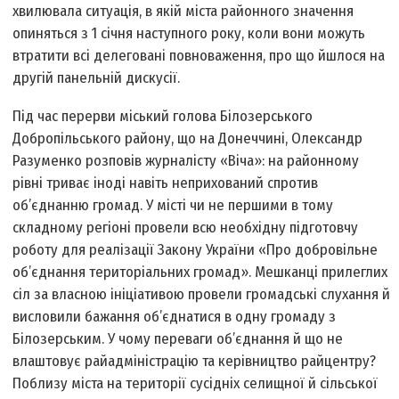
хвилювала ситуація, в якій міста районного значення
опиняться з 1 січня наступного року, коли вони можуть
втратити всі делеговані повноваження, про що йшлося на
другій панельній дискусії.
Під час перерви міський голова Білозерського
Добропільського району, що на Донеччині, Олександр
Разуменко розповів журналісту «Віча»: на районному
рівні триває іноді навіть неприхований спротив
об’єднанню громад. У місті чи не першими в тому
складному регіоні провели всю необхідну підготовчу
роботу для реалізації Закону України «Про добровільне
об’єднання територіальних громад». Мешканці прилеглих
сіл за власною ініціативою провели громадські слухання й
висловили бажання об’єднатися в одну громаду з
Білозерським. У чому переваги об’єднання й що не
влаштовує райадміністрацію та керівництво райцентру?
Поблизу міста на території сусідніх селищної й сільської