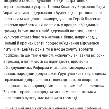
місцевого самоврядування та адміністративно­
територіального устрою. Голова Комітету Верховної Ради
України з питань державного будівництва, регіональної
політики та місцевого самоврядування Сергій Власенко
пов’язав проблеми, які постають у процесі об’єднання
громад, із тим, що в нашій державній політиці немає
культури стратегічного мислення. Якщо, наприклад, у
Польщі й країнах Балтії процес об’єднання відбувався
п’ять–сім–дев’ять років, то в нас це хочуть зробити
поспіхом, та ще таким чином: «спочатку вичавили всі соки
з громад, а потім щось їм підкидають, щоб вони
об’єднувалися». Реформа місцевого самоврядування,
вважає народний депутат, має ґрунтуватися на принципах
справжньої добровільності, повсюдності, розширенні
повноважень із відповідним фінансовим забезпеченням.
Зокрема, право розпоряджатися землею за межами
населеного пункту має належати громаді.
Ґрунтовний аналіз ситуації з упровадженням реформи