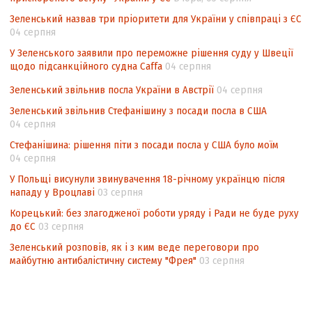
Інформаційна безпека суспільства
Зеленський назвав три пріоритети для України у співпраці з ЄС
Контент-аналіз відображення сенсу
04 серпня
національних інтересів у стратегічних
У Зеленського заявили про переможне рішення суду у Швеції
нормативно-правових документах
щодо підсанкційного судна Caffa
04 серпня
Зеленський звільнив посла України в Австрії
04 серпня
Зеленський звільнив Стефанішину з посади посла в США
04 серпня
Стефанішина: рішення піти з посади посла у США було моїм
04 серпня
У Польщі висунули звинувачення 18-річному українцю після
нападу у Вроцлаві
03 серпня
Корецький: без злагодженої роботи уряду і Ради не буде руху
до ЄС
03 серпня
Зеленський розповів, як і з ким веде переговори про
майбутню антибалістичну систему "Фрея"
03 серпня