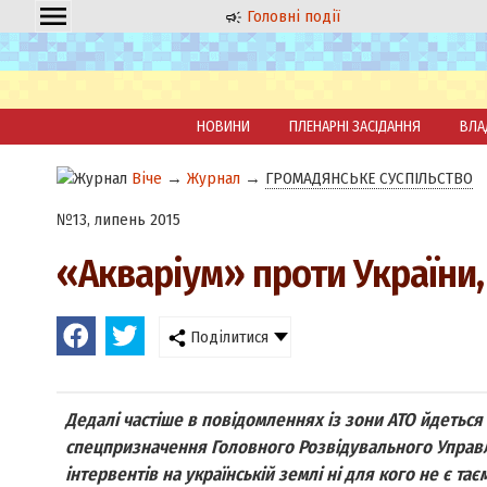
Головні події
НОВИНИ
ПЛЕНАРНІ ЗАСІДАННЯ
ВЛА
Віче
→
Журнал
→
ГРОМАДЯНСЬКЕ СУСПІЛЬСТВО
№13, липень 2015
«Акваріум» проти України, 
Поділитися
Дедалі частіше в повідомленнях із зони АТО йдеться
спецпризначення Головного Розвідувального Управлі
інтервентів на українській землі ні для кого не є та