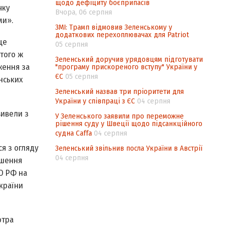
щодо дефіциту боєприпасів
чку
Вчора, 06 серпня
ми».
ЗМІ: Трамп відмовив Зеленському у
додаткових перехоплювачах для Patriot
це
05 серпня
того ж
Зеленський доручив урядовцям підготувати
ження за
"програму прискореного вступу" України у
ЄС
05 серпня
нських
Зеленський назвав три пріоритети для
України у співпраці з ЄС
04 серпня
вивели з
У Зеленського заявили про переможне
рішення суду у Швеції щодо підсанкційного
судна Caffa
04 серпня
ся з огляду
Зеленський звільнив посла України в Австрії
04 серпня
ушення
О РФ на
країни
отра