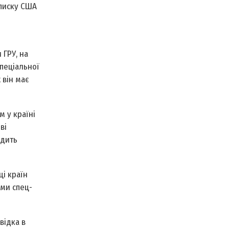
списку США
 ГРУ, на
спеціальної
 він має
м у країні
ві
одить
і країн
ами спец­
відка в