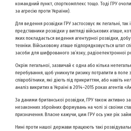
командний пункт, спорткомплекс тощо. Тоді ГРУ очоли
за агресію проти України).
Для ведення розвідки ГРУ застосовує як легальні, так 
представники розвідки у вигляді військових аташе, ко
яких покладається ведення агентурної розвідки, добув
техніки. Військовому аташе підпорядковується штат сп
засоби для шифрованого зв’язку, радіоелектронної ро
Окрім легальної, зазвичай є одна або кілька нелегаль
перебування, щоб уникнути ризику потрапити в поле 
співробітники, які діють під прикриттям, або навіть н
аналіз викритих в Україні в 2014–2015 роках агентів 
За даними британської розвідки, ГРУ також активно з
незаконних збройних формувань на чолі зі своїми ста
призначення. Власне кажучи, цим ГРУ ось уже рік займа
Нині проти нашої держави працюють такі розвідувальні