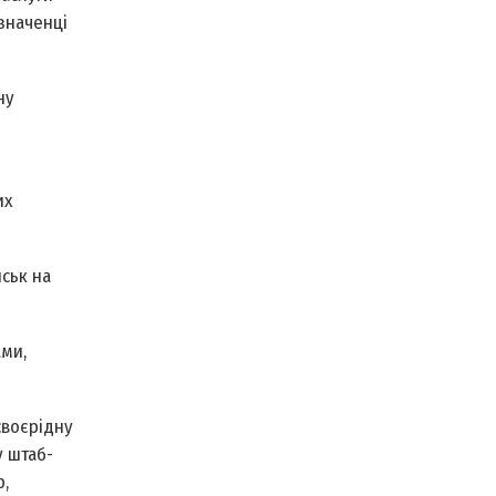
значенці
ну
их
йськ на
ами,
своєрідну
у штаб­
,