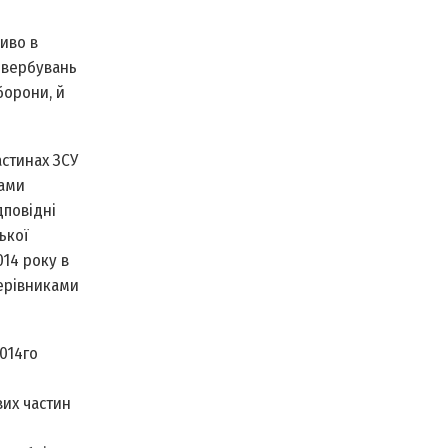
ливо в
х вербувань
борони, й
астинах ЗСУ
гами
дповідні
ької
14 року в
керівниками
014­го
вих частин