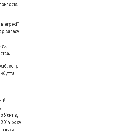
локпоста
в агресії
 запасу. І.
них
ства.
сіб, котрі
рибуття
и й
у.
об’єктів,
 2014 року.
заслуги