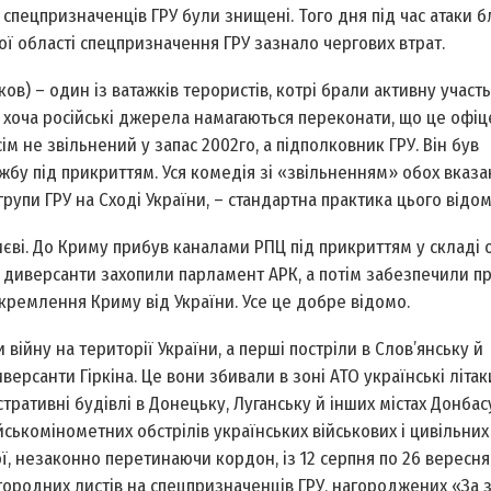
 спецпризначенців ГРУ були знищені. Того дня під час атаки б
ої області спецпризначення ГРУ зазнало чергових втрат.
ков) – один із ватажків терористів, котрі брали активну участь 
 хоча російські джерела намагаються переконати, що це офіцер
м не звільнений у запас 2002­го, а підполковник ГРУ. Він був
жбу під прикриттям. Уся комедія зі «звільненням» обох вказа
групи ГРУ на Сході України, – стандартна практика цього відом
 Києві. До Криму прибув каналами РПЦ під прикриттям у складі о
 диверсанти захопили парламент АРК, а потім забезпечили п
окремлення Криму від України. Усе це добре відомо.
війну на території України, а перші постріли в Слов’янську й
рсанти Гіркіна. Це вони збивали в зоні АТО українські літак
ративні будівлі в Донецьку, Луганську й інших містах Донбас
ко­мінометних обстрілів українських військових і цивільних 
ської, незаконно перетинаючи кордон, із 12 серпня по 26 вересня
ородних листів на спецпризначенців ГРУ, нагороджених «За 