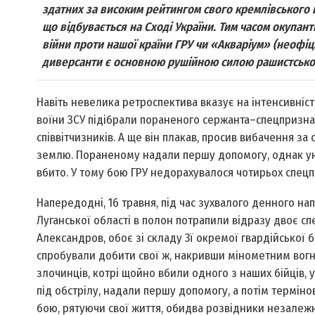
здатних за високим рейтингом свого кремлівського
що відбувається на Сході України. Тим часом окупант
війни проти нашої країни ГРУ чи «Акваріум» (неофіці
диверсанти є основною рушійною силою рашистської 
Навіть невелика ретроспектива вказує на інтенсивність 
воїни ЗСУ підібрали пораненого сержанта–спецпризначе
співвітчизників. А ще він плакав, просив вибачення за
землю. Пораненому надали першу допомогу, однак ун
вбито. У тому бою ГРУ недорахувалося чотирьох спецпр
Напередодні, 16 травня, під час зухвалого денного на
Луганської області в полон потрапили відразу двоє сп
Александров, обоє зі складу 3­ї окремої гвардійської 
спробували добити свої ж, накривши мінометним вогнем
злочинців, котрі щойно вбили одного з наших бійців, ур
під обстрілу, надали першу допомогу, а потім терміно
бою, рятуючи свої життя, обидва розвідники незалежно