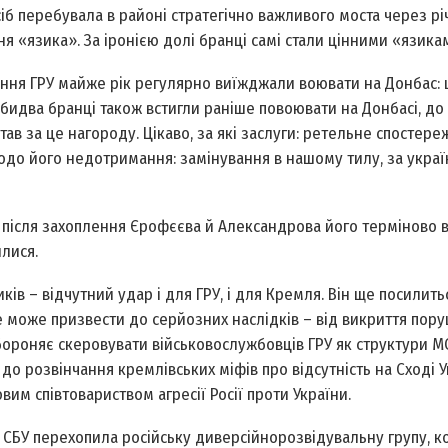
осіб перебувала в районі стратегічно важливого моста через рі
 «язика». За іронією долі бранці самі стали цінними «язика
чення ГРУ майже рік регулярно виїжджали воювати на Донбас: 
идва бранці також встигли раніше повоювати на Донбасі, до 
ав за це нагороду. Цікаво, за які заслуги: ретельне спостере
одо його недотримання: замінування в нашому тилу, за украї
е після захоп­лення Єрофєєва й Александрова його терміново 
илися.
ків – відчутний удар і для ГРУ, і для Кремля. Він ще посилить
е може призвести до серйозних наслідків – від викриття пор
бороняє скеровувати військовослужбовців ГРУ як структури М
о розвінчання кремлівських міфів про відсутність на Сході У
вим співтовариством агресії Росії проти України.
и СБУ перехопила російську диверсійно­розвідувальну групу, к