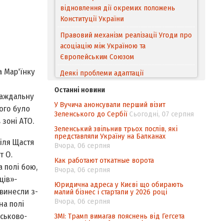
відновлення дії окремих положень
Конституції України
Правовий механізм реалізації Угоди про
асоціацію між Україною та
Європейським Cоюзом
а Мар'їнку
Деякі проблеми адаптації
законодавства України щодо зазначення
Останні новини
походження товарів відповідно до
траждальну
У Вучича анонсували перший візит
Угоди про торговельні аспекти прав
ого було
Зеленського до Сербії
Сьогодні, 07 серпня
інтелектуальної власності (TRIPS) у
 зоні АТО.
контексті євроінтеграції
Зеленський звільнив трьох послів, які
представляли Україну на Балканах
біля Щастя
Аналіз виборчого законодавства щодо
Вчора, 06 серпня
т О.
невизначеності механізму повторного
Как работают откатные ворота
підрахунку голосів виборців
а полі бою,
Вчора, 06 серпня
ців»­
Інформаційна безпека суспільства
Юридична адреса у Києві що обирають
 винесли з­
малий бізнес і стартапи у 2026 році
Вчора, 06 серпня
на полі
йськово­
ЗМІ: Трамп вимагав пояснень від Гегсета