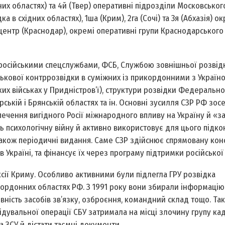
них областях) та 4­й (Твер) оперативні підрозділи Московськог
 в східних областях), 1­ша (Крим), 2­га (Сочі) та 3­я (Абхазія) о
центр (Краснодар), окремі оперативні групи Краснодарського
и російськими спецслужбами, ФСБ, Службою зовнішньої розвідк
йськової контррозвідки в суміжних із прикордонними з Україн
их військах у Придністров’ї), структури розвідки Федерально
ській і Брянській областях та ін. Основні зусилля СЗР РФ зо
печення вигідного Росії міжнародного впливу на Україну й «з
ь психологічну війну й активно використовує для цього підко
а також періодичні видання. Саме СЗР здійснює спрямовану ко
в Україні, та фінансує їх через програму підтримки російської
ксії Криму. Особливо активними були підлегла ГРУ розвідка
ордонних областях РФ. З 1991 року вони збирали інформацію
вність засобів зв’язку, озброєння, командний склад тощо. Так,
відувальної операції СБУ затримала на місці злочину групу ка
а ЗСУ й дістати таємні документи.