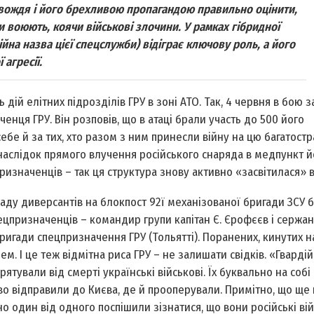
 вождя і його брехливою пропагандою правильно оцінити,
и воюють, коячи військові злочини. У рамках гібридної
йна назва цієї спецслужби) відіграє ключову роль, а його
агресії.
дій елітних підрозділів ГРУ в зоні АТО. Так, 4 червня в бою з
нця ГРУ. Він розповів, що в атаці брали участь до 500 його
 себе й за тих, хто разом з ним принесли війну на цю багатос
аслідок прямого влучення російського снаряда в медпункт й
изначенців – так ця структура знову активно «засвітилася» в
паду диверсантів на блокпост 92­ї механізованої бригади ЗСУ 
ецпризначенців – командир групи капітан Є. Єрофєєв і сержан
бригади спецпризначення ГРУ (Тольятті). Поранених, кинутих н
. І це теж відмітна риса ГРУ – не залишати свідків. «Гвардій
ятували від смерті українські військові. Їх буквально на собі
во відправили до Києва, де й прооперували. Примітно, що ще 
 один від одного поспішили зізнатися, що вони російські ві