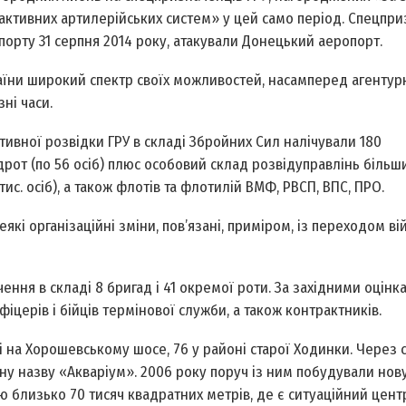
активних артилерійських систем» у цей само період. Спецпри
порту 31 серпня 2014 року, атакували Донецький аеропорт.
раїни широкий спектр своїх можливостей, насамперед агентур
ні часи.
тивної розвідки ГРУ в складі Збройних Сил налічували 180
ідрот (по 56 осіб) плюс особовий склад розвідуправлінь більш
тис. осіб), а також флотів та флотилій ВМФ, РВСП, ВПС, ПРО.
еякі організаційні зміни, пов’язані, приміром, із переходом ві
ення в складі 8 бригад і 41 окремої роти. За західними оцінк
іцерів і бійців термінової служби, а також контрактників.
і на Хорошевському шосе, 76 у районі старої Ходинки. Через 
йну назву «Акваріум». 2006 року поруч із ним побудували нов
 близько 70 тисяч квадратних метрів, де є ситуаційний центр