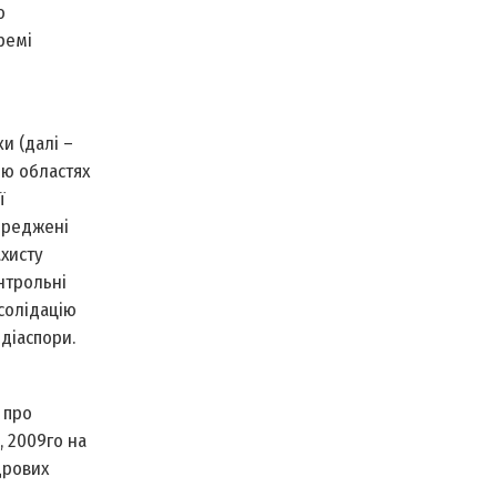
о
кремі
и (далі –
ою областях
ї
середжені
ахисту
нтрольні
нсолідацію
 діаспори.
 про
 2009­го на
дрових