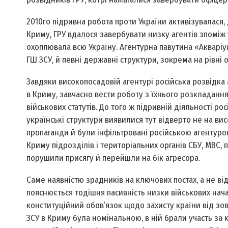
2010­го підривна робота проти України активізувалася,
Криму, ГРУ вдалося завербувати низку агентів з­поміж
охоплювала всю Україну. Агентурна павутина «Акваріу
ГШ ЗСУ, й певні державні структури, зок­рема на рівні
Завдяки високопосадовій агентурі російська розвідка
в Криму, завчасно вести роботу з їхнього розкладання
військових статутів. До того ж підривній діяльності рос
українські структури виявилися тут відверто не на ви
пропаганди й були інфільтровані російською агентуро
Криму підрозділів і територіальних органів СБУ, МВС,
порушили присягу й перейшли на бік агресора.
Саме наявністю зрадників на ключових постах, а не від
пояснюється тодішня пасивність низки військових нача
конституційний обов’язок щодо захисту країни від зов
ЗСУ в Криму була номінальною, в ній брали участь за