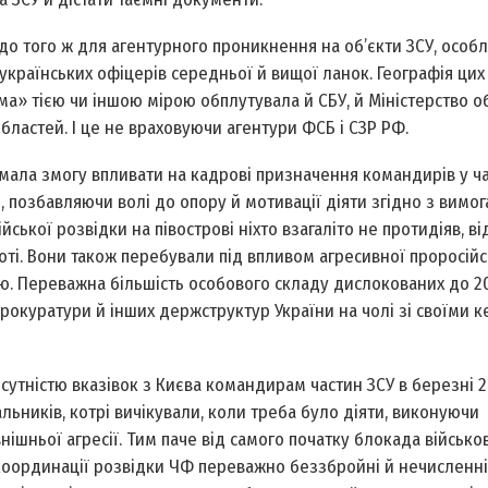
 до того ж для агентурного проникнення на об’єкти ЗСУ, особ
 українських офіцерів середньої й вищої ланок. Географія ци
ма» тією чи іншою мірою обплутувала й СБУ, й Міністерство о
 областей. І це не враховуючи агентури ФСБ і СЗР РФ.
 мала змогу впливати на кадрові призначення командирів у ч
, позбавляючи волі до опору й мотивації діяти згідно з вимо
ійської розвідки на півострові ніхто взагалі­то не протидіяв, ві
соті. Вони також перебували під впливом агресивної проросійс
ю. Переважна більшість особового складу дислокованих до 20
 прокуратури й інших держструктур України на чолі зі своїми 
сутністю вказівок з Києва командирам частин ЗСУ в березні 2
льників, котрі вичікували, коли треба було діяти, виконуючи
нішньої агресії. Тим паче від самого початку блокада військо
 координації розвідки ЧФ переважно беззбройні й нечисленні