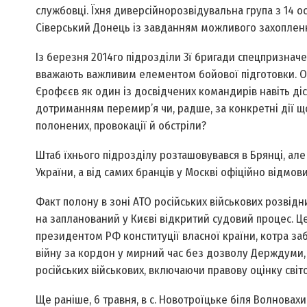
службовці. Їхня диверсійно­розвіду­вальна група з 14 
Сіверський Донець із завданням можливого захоплення
Із березня 2014­го підрозділи 3­ї бригади спецпризна
вважають важливим елементом бойової підготовки. Об
Єрофєєв як один із досвідчених командирів навіть діст
дотриманням перемир’я чи, радше, за конкретні дії щ
полонених, провокації й обстріли?
Штаб їхнього підрозділу розташовувався в Брянці, ал
України, а від самих бранців у Москві офіційно відмов
Факт полону в зоні АТО російських військових розвідни
на запланований у Києві відкритий судовий процес. Ц
президентом РФ конституції власної країни, котра за
війну за кордон у мирний час без дозволу Держдуми, д
російських військових, включаючи правову оцінку світо
Ще раніше, 6 травня, в с. Новотроїцьке біля Волновах