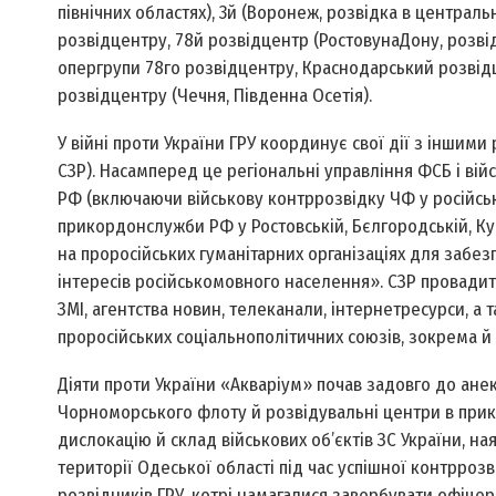
північних областях), 3­й (Воронеж, розвідка в централь
розвідцентру, 78­й розвідцентр (Ростову­на­Дону, розвідка
опергрупи 78­го розвідцентру, Краснодарський розвід
розвідцентру (Чечня, Південна Осетія).
У війні проти України ГРУ координує свої дії з іншим
СЗР). Насамперед це регіональні управління ФСБ і ві
РФ (включаючи військову контррозвідку ЧФ у російськ
прикордонслужби РФ у Ростовській, Бєлгородській, Кур
на проросійських гуманітарних організаціях для забез
інтересів російськомовного населення». СЗР провадит
ЗМІ, агентства новин, телеканали, інтернет­ресурси, 
проросійських соціально­політичних союзів, зокрема й 
Діяти проти України «Акваріум» почав задовго до ане
Чорноморського флоту й розвідувальні центри в прик
дислокацію й склад військових об’єктів ЗС України, ная
території Одеської області під час успішної контрроз
розвідників ГРУ, котрі намагалися завербувати офіцер