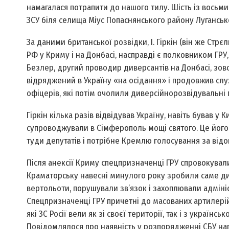
намагалася потрапити до нашого тилу. Шість із восьми
ЗСУ біля селища Міус Попаснянського району Луганськ
За даними британської розвідки, І. Гіркін (він же Стрєл
РФ у Криму і на Донбасі, насправді є полковником ГРУ,
Безлер, другий проводир диверсантів на Донбасі, зовсі
відряджений в Україну «на осідання» і продовжив слу
офіцерів, які потім очолили диверсійно­розвідувальні 
Гіркін кілька разів відвідував Україну, навіть бував у
супроводжували в Сімферополь мощі святого. Це його
туди депутатів і потрібне Кремлю голосування за від
Після анексії Криму спецпризначенці ГРУ спровокували 
Краматорську навесні минулого року зробили саме диве
вертольоти, порушували зв’язок і захоплювали адмініст
Спецпризначенці ГРУ причетні до масованих артилерійсь
які ЗС Росії вели як зі своєї території, так і з україн
Повідомлялося про наявність у розпорядженні СБУ наг