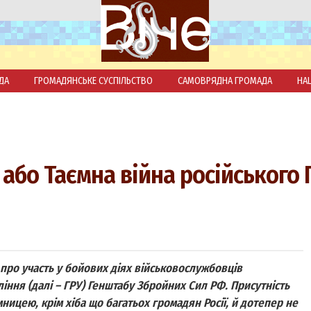
ДА
ГРОМАДЯНСЬКЕ СУСПІЛЬСТВО
САМОВРЯДНА ГРОМАДА
НА
або Таємна війна російського 
 про участь у бойових діях військовослужбовців
ння (далі – ГРУ) Генштабу Збройних Сил РФ. Присутність
ємницею, крім хіба що багатьох громадян Росії, й дотепер не