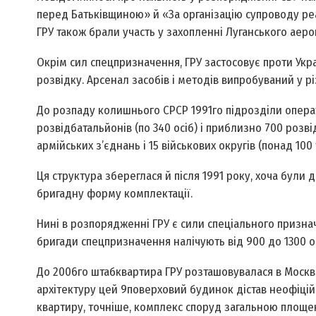
перед Батьківщиною» й «За організацію супроводу ре
ГРУ також брали участь у захопленні Луганського аеро
Окрім сил спецпризначення, ГРУ застосовує проти Ук
розвідку. Арсенал засобів і методів випробуваний у різ
До розпаду колишнього СРСР 1991­го підрозділи опера
розвідбатальйонів (по 340 осіб) і приблизно 700 розв
армійських з’єднань і 15 військових округів (понад 100 
Ця структура збереглася й після 1991 року, хоча були д
бригадну форму комплектації.
Нині в розпорядженні ГРУ є сили спеціального признач
бригади спецпризначення налічують від 900 до 1300 оф
До 2006­го штаб­квартира ГРУ розташовувалася в Москв
архітектуру цей 9­поверховий будинок дістав неофіці
квартиру, точніше, комплекс споруд загальною площею