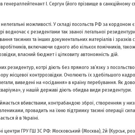
в генерал­лейтенант І. Сергун (його прізвище в санкційному 
і нелегальні можливості. У складі посольств РФ за кордоном є
трі водночас є резидентами так званої легальної резидентури
ання таємних та інших документальних матеріалів і зразків 
івробітників, включаючи одного або кількох помічників, також
звідки, власний бюджет і цілковиту автономність дій.
них резидентур, котрі діють без прямого зв’язку з посольство
зору місцевої контррозвідки. Очолюють їх здебільшого кадро
елегали, виведені на «осідання» в країну перебування. Як дов
«Акваріума», у нашій державі діють обидва види резидентури.
аймається вбивствами, контрабандою зброї, створенням у низц
влениками, провадить на їхню підтримку таємні операції сил
ється й в Україні.
 центри ГРУ ГШ ЗС РФ: Московський (Москва), 2­й (Курськ, роз