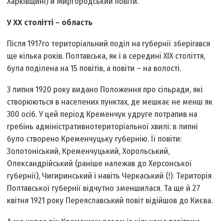
Харківщині) й Миргородський повіти.
У ХХ столітті – область
Після 1917­го територіальний поділ на губернії зберігався
ще кілька років. Полтавська, як і в середині ХІХ століття,
була поділена на 15 повітів, а повіти – на волості.
3 липня 1920 року видано Положення про сільради, які
створюються в населених пунктах, де мешкає не менш як
300 осіб. У цей період Кременчук удруге потрапив на
гребінь адміністративно­територіальної хвилі: в липні
було створено Кременчуцьку губернію. Її повіти:
Золотоніський, Кременчуцький, Хорольський,
Олександрійський (раніше належав до Херсонської
губернії), Чигиринський і навіть Черкаський (!). Територія
Полтавської губернії відчутно зменшилася. Та ще й 27
квітня 1921 року Переяславський повіт відійшов до Києва.