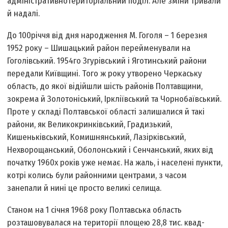
адміністративно­територіальний поділ. Але зміни тривали
й надалі.
До 100­річчя від дня народження М. Гоголя – 1 березня
1952 року – Шишацький район перейменували на
Гоголівський. 1954­го Згурівський і Яготинський райони
передали Київщині. Того ж року утворено Черкаську
область, до якої відійшли шість районів Полтавщини,
зокрема й Золотоніський, Іркліївський та Чорнобаївський.
Проте у складі Полтавської області залишалися й такі
райони, як Великокринківський, Градизький,
Кишеньківський, Комишнянський, Лазірківський,
Нехворощанський, Оболонський і Сенчанський, яких від
початку 1960­х років уже немає. На жаль, і населені пункти,
котрі колись були районними центрами, з часом
занепали й нині це просто великі селища.
Станом на 1 січня 1968 року Полтавська область
розташовувалася на території площею 28,8 тис. квад­