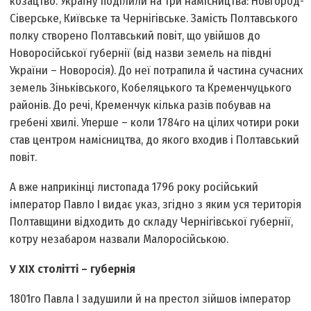
козацтво. Україну поділили на три намісництва: Новгород­
Сіверське, Київське та Чернігівське. Замість Полтавського
полку створено Полтавський повіт, що увійшов до
Новоросійської губернії (від назви земель на півдні
України – Новоросія). До неї потрапила й частина сучасних
земель Зіньківського, Кобеляцького та Кременчуцького
районів. До речі, Кременчук кілька разів побував на
гребені хвилі. Уперше – коли 1784­го на цілих чотири роки
став центром намісництва, до якого входив і Полтавський
повіт.
А вже наприкінці листопада 1796 року російський
імператор Павло І видає указ, згідно з яким уся територія
Полтавщини відходить до складу Чернігівської губернії,
котру незабаром назвали Малоросійською.
У ХІХ столітті – губернія
1801­го Павла І задушили й на престол зійшов імператор