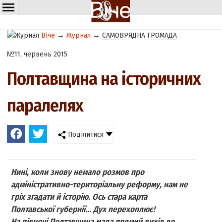
Віче
→
Журнал
→
САМОВРЯДНА ГРОМАДА
№11, червень 2015
Полтавщина на історичних
паралелях
Поділитися
Нині, коли знову немало розмов про
адміністративно-територіальну реформу, нам не
гріх згадати й історію. Ось стара карта
Полтавської губернії... Дух перехоплює!
На півночі Полтавщина мала прямий вихід до