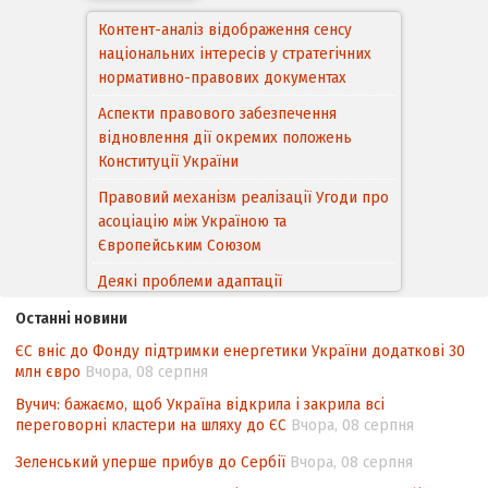
Контент-аналіз відображення сенсу
національних інтересів у стратегічних
нормативно-правових документах
Аспекти правового забезпечення
відновлення дії окремих положень
Конституції України
Правовий механізм реалізації Угоди про
асоціацію між Україною та
Європейським Cоюзом
Деякі проблеми адаптації
законодавства України щодо зазначення
Останні новини
походження товарів відповідно до
ЄС вніс до Фонду підтримки енергетики України додаткові 30
Угоди про торговельні аспекти прав
млн євро
Вчора, 08 серпня
інтелектуальної власності (TRIPS) у
контексті євроінтеграції
Вучич: бажаємо, щоб Україна відкрила і закрила всі
переговорні кластери на шляху до ЄС
Вчора, 08 серпня
Аналіз виборчого законодавства щодо
невизначеності механізму повторного
Зеленський уперше прибув до Сербії
Вчора, 08 серпня
підрахунку голосів виборців