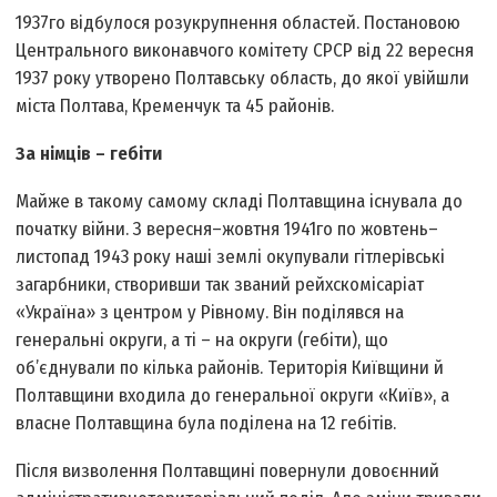
1937­го відбулося розукрупнення областей. Постановою
Центрального виконавчого комітету СРСР від 22 вересня
1937 року утворено Полтавську область, до якої увійшли
міста Полтава, Кременчук та 45 районів.
За німців – гебіти
Майже в такому самому складі Полтавщина існувала до
початку вій­ни. З вересня–жовтня 1941­го по жовтень–
листопад 1943 року наші землі окупували гітлерівські
загарбники, створивши так званий рейхс­комісаріат
«Україна» з центром у Рівному. Він поділявся на
генеральні округи, а ті – на округи (гебіти), що
об’єднували по кілька районів. Територія Київщини й
Полтавщини входила до генеральної округи «Київ», а
власне Полтавщина була поділена на 12 гебітів.
Після визволення Полтавщині повернули довоєнний