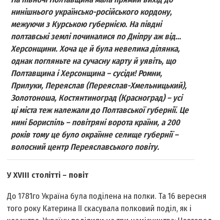
нинішнього українсько-російського кордону,
межуючи з Курською губернією. На півдні
полтавські землі починалися по Дніпру аж від…
Херсонщини. Хоча це й була невелика ділянка,
однак погляньте на сучасну карту й уявіть, що
Полтавщина і Херсонщина – сусіди! Ромни,
Прилуки, Переяслав (Переяслав-Хмельницький),
Золотоноша, Костянтиноград (Красноград) – усі
ці міста теж належали до Полтавської губернії. Це
нині Бориспіль – повітряні ворота країни, а 200
років тому це було окраїнне селище губернії –
волосний центр Переяславського повіту.
У ХVІІІ столітті – повіт
До 1781­го Україна була поділена на полки. Та 16 вересня
того року Катерина ІІ скасувала полковий поділ, як і