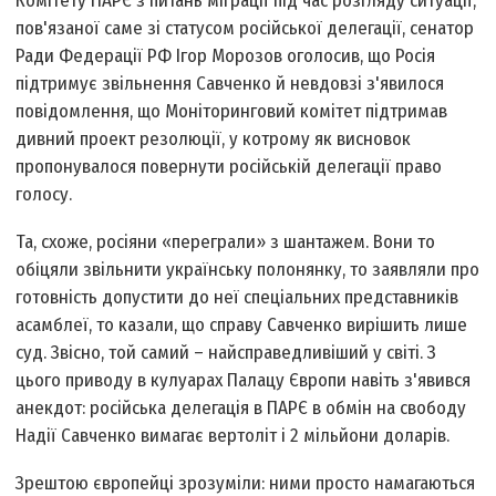
Комітету ПАРЄ з питань міграції під час розгляду ситуації,
пов'язаної саме зі статусом російської делегації, сенатор
Ради Федерації РФ Ігор Морозов оголосив, що Росія
підтримує звільнення Савченко й невдовзі з'явилося
повідомлення, що Моніторинговий комітет підтримав
дивний проект резолюції, у котрому як висновок
пропонувалося повернути російській делегації право
голосу.
Та, схоже, росіяни «переграли» з шантажем. Вони то
обіцяли звільнити українську полонянку, то заявляли про
готовність допустити до неї спеціальних представників
асамблеї, то казали, що справу Савченко вирішить лише
суд. Звісно, той самий – найсправедливіший у світі. З
цього приводу в кулуарах Палацу Європи навіть з'явився
анекдот: російська делегація в ПАРЄ в обмін на свободу
Надії Савченко вимагає вертоліт і 2 мільйони доларів.
Зрештою європейці зрозуміли: ними просто намагаються