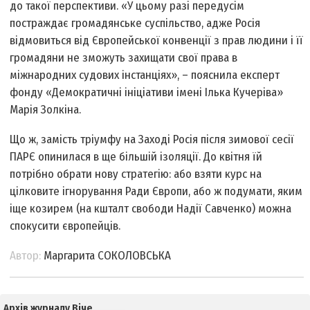
до такої перспективи. «У цьому разі передусім
постраждає громадянське суспільство, адже Росія
відмовиться від Європейської конвенції з прав людини і її
громадяни не зможуть захищати свої права в
міжнародних судових інстанціях», – пояснила експерт
фонду «Демократичні ініціативи імені Ілька Кучеріва»
Марія Золкіна.
Що ж, замість тріумфу на Заході Росія після зимової сесії
ПАРЄ опинилася в ще більшій ізоляції. До квітня їй
потрібно обрати нову стратегію: або взяти курс на
цілковите ігнорування Ради Європи, або ж подумати, яким
іще козирем (на кшталт свободи Надії Савченко) можна
спокусити європейців.
Автор:
Маргарита СОКОЛОВСЬКА
Архів журналу Віче