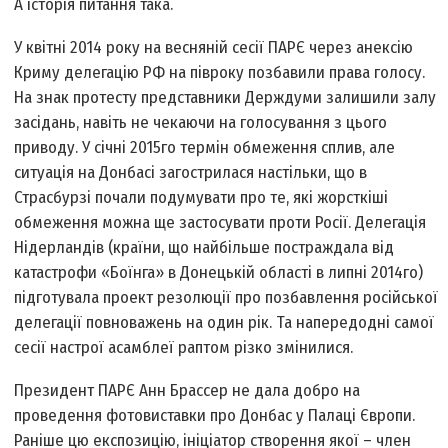
А історія питання така.
У квітні 2014 року на весняній сесії ПАРЄ через анексію
Криму делегацію РФ на півроку позбавили права голосу.
На знак протесту представники Держдуми залишили залу
засідань, навіть не чекаючи на голосування з цього
приводу. У січні 2015­го термін обмеження сплив, але
ситуація на Донбасі загострилася настільки, що в
Страсбурзі почали подумувати про те, які жорсткіші
обмеження можна ще застосувати проти Росії. Делегація
Нідерландів (країни, що найбільше постраждала від
катастрофи «Боїнга» в Донецькій області в липні 2014­го)
підготувала проект резолюції про позбавлення російської
делегації повноважень на один рік. Та напередодні самої
сесії настрої асамблеї раптом різко змінилися.
Президент ПАРЄ Анн Брассер не дала добро на
проведення фотовиставки про Донбас у Палаці Європи.
Раніше цю експозицію, ініціатор створення якої – член