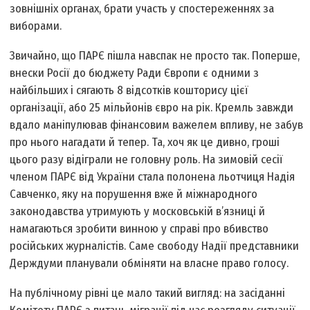
зовнішніх органах, брати участь у спостереженнях за
виборами.
Звичайно, що ПАРЄ пішла нав­спак не просто так. По­перше,
внес­ки Росії до бюджету Ради Європи є одними з
найбільших і сягають 8 відсотків кошторису цієї
організації, або 25 мільйонів євро на рік. Кремль завжди
вдало маніпулював фінансовим важелем впливу, не забув
про нього нагадати й тепер. Та, хоч як це дивно, гроші
цього разу відіграли не головну роль. На зимовій сесії
членом ПАРЄ від України стала полонена льотчиця Надія
Савченко, яку на порушення вже й міжнародного
законодавства утримують у московській в’язниці й
намагаються зробити винною у справі про вбивство
російських журналістів. Саме свободу Надії представники
Держдуми планували обміняти на власне право голосу.
На публічному рівні це мало такий вигляд: на засіданні