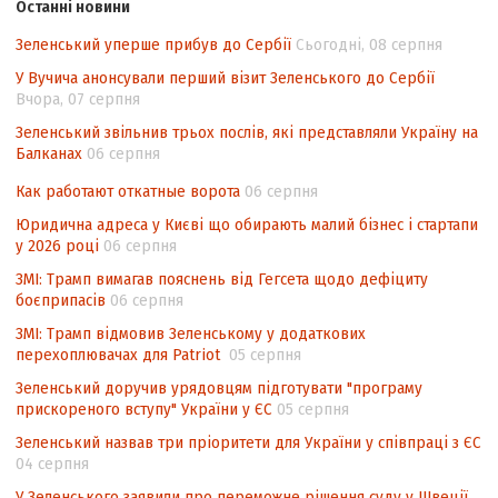
Останні новини
походження товарів відповідно до
Угоди про торговельні аспекти прав
Зеленський уперше прибув до Сербії
Сьогодні, 08 серпня
інтелектуальної власності (TRIPS) у
У Вучича анонсували перший візит Зеленського до Сербії
контексті євроінтеграції
Вчора, 07 серпня
Аналіз виборчого законодавства щодо
Зеленський звільнив трьох послів, які представляли Україну на
невизначеності механізму повторного
Балканах
06 серпня
підрахунку голосів виборців
Как работают откатные ворота
06 серпня
Інформаційна безпека суспільства
Юридична адреса у Києві що обирають малий бізнес і стартапи
у 2026 році
06 серпня
ЗМІ: Трамп вимагав пояснень від Гегсета щодо дефіциту
боєприпасів
06 серпня
ЗМІ: Трамп відмовив Зеленському у додаткових
перехоплювачах для Patriot
05 серпня
Зеленський доручив урядовцям підготувати "програму
прискореного вступу" України у ЄС
05 серпня
Зеленський назвав три пріоритети для України у співпраці з ЄС
04 серпня
У Зеленського заявили про переможне рішення суду у Швеції