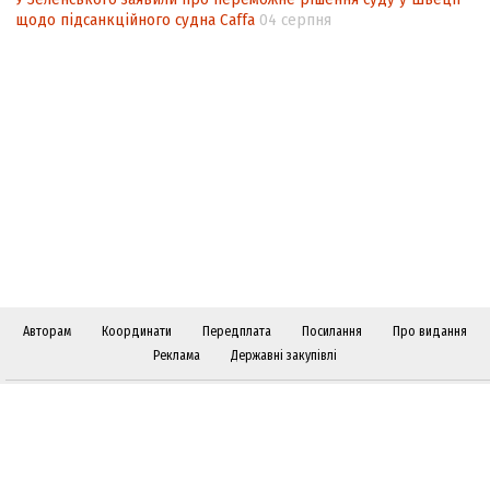
щодо підсанкційного судна Caffa
04 серпня
Авторам
Координати
Передплата
Посилання
Про видання
Реклама
Державні закупівлі
Слідкуйте за "Віче" у соціальних мережах