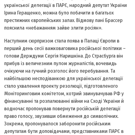
української делегації в ПАРЄ, народний депутат України
Ірина Геращенко, можна було побачити в багатьох
престижних європейських залах. Відмову пані Брассер
пояснила «небажанням зайве злити росіян».
Наступним сюрпризом стала поява в Палаці Європи в
перший день сесії важковаговика російської політики –
голови Держдуми Сергія Наришкіна. До Страсбурга він
прибув із величезним пулом журналістів, вочевидь
очікуючи на гучний розголос його перебування. Та
найбільшою несподіванкою для української делегації
стало ухвалення проекту резолюції, підготовленого
Моніторинговим комітетом, котрий звинувачував РФ у
фінансуванні та розпалюванні війни на Сході України й
водночас пропонував повернути російській делегації
право голосу, звузивши обмеження до символічних.
Зокрема, пропонувалося заборонити російським
депутатам бути доповідачами, представниками ПАРЄ в