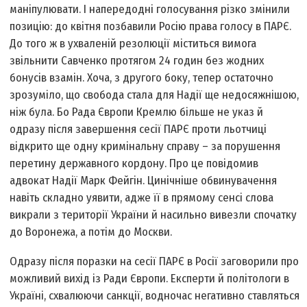
маніпулювати. І напередодні голосування різко змінили
позицію: до квітня позбавили Росію права голосу в ПАРЄ.
До того ж в ухваленій резолюції міститься вимога
звільнити Савченко протягом 24 годин без жодних
бонусів взамін. Хоча, з другого боку, тепер остаточно
зрозуміло, що свобода стала для Надії ще недосяжнішою,
ніж була. Бо Рада Європи Кремлю більше не указ й
одразу після завершення сесії ПАРЄ проти льотчиці
відкрито ще одну кримінальну справу – за порушення
перетину державного кордону. Про це повідомив
адвокат Надії Марк Фейгін. Цинічніше обвинувачення
навіть складно уявити, адже її в прямому сенсі слова
викрали з території України й насильно вивезли спочатку
до Воронежа, а потім до Москви.
Одразу після поразки на сесії ПАРЄ в Росії заговорили про
можливий вихід із Ради Європи. Експерти й політологи в
Україні, схвалюючи санкції, водночас негативно ставляться