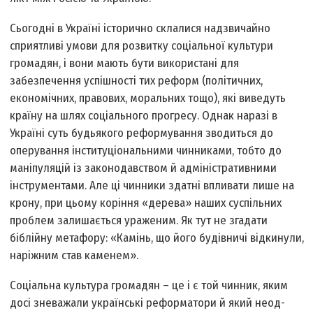
Сьогодні в Україні історично склалися надзвичайно
сприятливі умови для розвитку соціальної культури
громадян, і вони мають бути використані для
забезпечення успішності тих реформ (політичних,
економічних, правових, моральних тощо), які виведуть
країну на шлях соціального прогресу. Однак наразі в
Україні суть будь­якого реформування зводиться до
оперування інституціональними чинниками, тобто до
маніпуляцій із законодавством й адміністративними
інструментами. Але ці чинники здатні впливати лише на
крону, при цьому коріння «дерева» наших суспільних
проблем залишається ураженим. Як тут не згадати
біблійну метафору: «Камінь, що його будівничі відкинули,
наріжним став каменем».
Соціальна культура громадян – це і є той чинник, яким
досі зневажали українські реформатори й який неод­