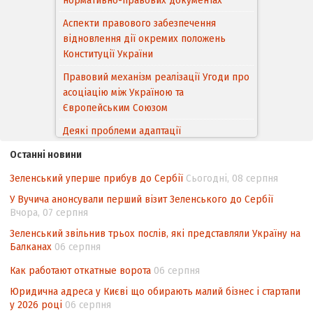
нормативно-правових документах
Аспекти правового забезпечення
відновлення дії окремих положень
Конституції України
Правовий механізм реалізації Угоди про
асоціацію між Україною та
Європейським Cоюзом
Деякі проблеми адаптації
законодавства України щодо зазначення
Останні новини
походження товарів відповідно до
Угоди про торговельні аспекти прав
Зеленський уперше прибув до Сербії
Сьогодні, 08 серпня
інтелектуальної власності (TRIPS) у
У Вучича анонсували перший візит Зеленського до Сербії
контексті євроінтеграції
Вчора, 07 серпня
Аналіз виборчого законодавства щодо
Зеленський звільнив трьох послів, які представляли Україну на
невизначеності механізму повторного
Балканах
06 серпня
підрахунку голосів виборців
Как работают откатные ворота
06 серпня
Інформаційна безпека суспільства
Юридична адреса у Києві що обирають малий бізнес і стартапи
у 2026 році
06 серпня