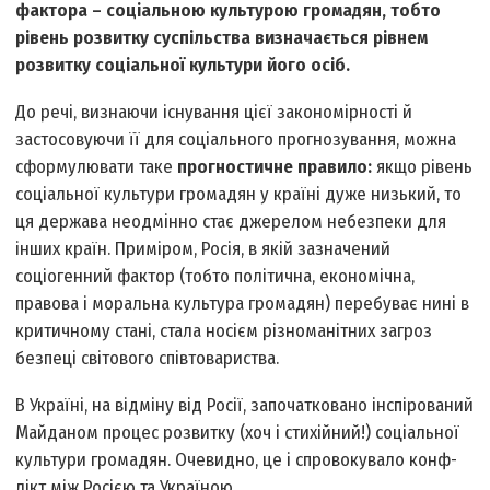
фактора – соціальною культурою громадян, тобто
рівень розвитку суспільства визначається рівнем
розвитку соціальної культури його осіб.
До речі, визнаючи існування цієї закономірності й
застосовуючи її для соціального прогнозування, можна
сформулювати таке
прогностичне правило:
якщо рівень
соціальної культури громадян у країні дуже низький, то
ця держава неодмінно стає джерелом небезпеки для
інших країн. Приміром, Росія, в якій зазначений
соціогенний фактор (тобто політична, економічна,
правова і моральна культура громадян) перебуває нині в
критичному стані, стала носієм різноманітних загроз
безпеці світового співтовариства.
В Україні, на відміну від Росії, започатковано інспірований
Майданом процес розвитку (хоч і стихійний!) соціальної
культури громадян. Очевидно, це і спровокувало конф­
лікт між Росією та Україною.