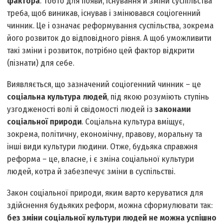
фактора
. Тобто для появи, існування й зміни суспільства
треба, щоб виникав, існував і змінювався соціогенний
чинник. Це і означає реформування суспільства, зокрема
його розвиток до відповідного рівня. А щоб уможливити
такі зміни і розвиток, потрібно цей фактор відкрити
(пізнати) для себе.
Виявляється, що зазначений соціогенний чинник – це
соціальна культура людей
, під якою розуміють ступінь
узгодженості волі й свідомості людей із
законами
соціальної природи
. Соціальна культура вміщує,
зокрема, політичну, економічну, правову, моральну та
інші види культури людини. Отже, будь­яка справжня
реформа – це, власне, і є зміна соціальної культури
людей, котра й забезпечує зміни в суспільстві.
Закон соціальної природи, яким варто керуватися для
здійснення будь­яких реформ, можна сформулювати так:
без зміни соціальної культури людей не можна успішно