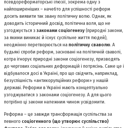
псевдореформаторські ілюзії, зокрема одну з
найпоширеніших – начебто для успішності реформ
досить виявити так звану політичну волю. Однак, як
доводить історичний досвід, політична воля, що не
узгоджується з
законами соціогенезу
(природні закони,
за якими виникає й існує суспільне життя людей),
неодмінно перетворюється на
політичну сваволю
. А
будь­які спроби реформ, засновані на політичній сваволі,
котра ігнорує природні закони соціогенезу, призводять
до чергових соціальних деформацій і потрясінь. Саме це і
відбувалося досі в Україні, про що свідчить, наприклад,
безус­пішність «антикорупційних реформ» у нашій
державі. Реформи в Україні мають концептуально
узгоджуватися з законами соціогенезу. А для цього
потрібно ці закони належним чином усвідомити.
Реформа – це завжди трансформація суспільства за
певного
соціогенного (що утворює суспільство)