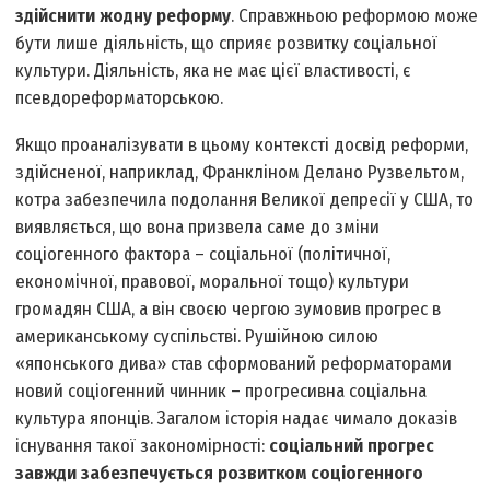
здійснити жодну реформу
. Справжньою реформою може
бути лише діяльність, що сприяє розвитку соціальної
культури. Діяльність, яка не має цієї властивості, є
псевдореформаторською.
Якщо проаналізувати в цьому контексті досвід реформи,
здійсненої, наприклад, Франкліном Делано Рузвельтом,
котра забезпечила подолання Великої депресії у США, то
виявляється, що вона призвела саме до зміни
соціогенного фактора – соціальної (політичної,
економічної, правової, моральної тощо) культури
громадян США, а він своєю чергою зумовив прогрес в
американському суспільстві. Рушійною силою
«японського дива» став сформований реформаторами
новий соціогенний чинник – прогресивна соціальна
культура японців. Загалом історія надає чимало доказів
існування такої закономірності:
соціальний прогрес
завжди забезпечується розвитком соціогенного