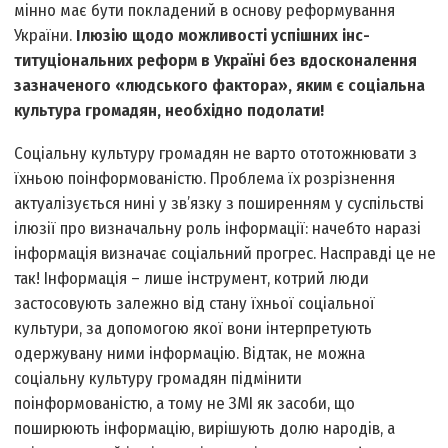
мінно має бути покладений в основу реформування
України.
Ілюзію щодо можливості успішних інс­
титуціональних реформ в Україні без вдосконалення
зазначеного «людського фактора», яким є соціальна
культура громадян, необхідно подолати!
Соціальну культуру громадян не варто ототожнювати з
їхньою поінформованістю. Проблема їх розрізнення
актуалізується нині у зв’язку з поширенням у суспільстві
ілюзії про визначальну роль інформації: начебто наразі
інформація визначає соціальний прогрес. Насправді це не
так! Інформація – лише інструмент, котрий люди
застосовують залежно від стану їхньої соціальної
культури, за допомогою якої вони інтерпретують
одержувану ними інформацію. Відтак, не можна
соціальну культуру громадян підмінити
поінформованістю, а тому не ЗМІ як засоби, що
поширюють інформацію, вирішують долю народів, а