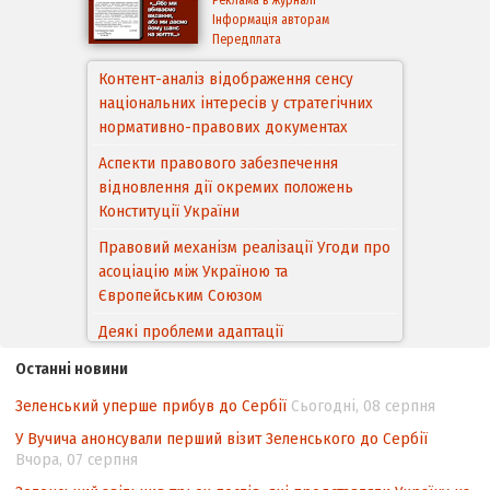
Реклама в журналі
Інформація авторам
Передплата
Контент-аналіз відображення сенсу
національних інтересів у стратегічних
нормативно-правових документах
Аспекти правового забезпечення
відновлення дії окремих положень
Конституції України
Правовий механізм реалізації Угоди про
асоціацію між Україною та
Європейським Cоюзом
Деякі проблеми адаптації
законодавства України щодо зазначення
Останні новини
походження товарів відповідно до
Угоди про торговельні аспекти прав
Зеленський уперше прибув до Сербії
Сьогодні, 08 серпня
інтелектуальної власності (TRIPS) у
У Вучича анонсували перший візит Зеленського до Сербії
контексті євроінтеграції
Вчора, 07 серпня
Аналіз виборчого законодавства щодо