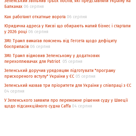
Зеленський звільнив трьох послів, які представляли Україну на
невизначеності механізму повторного
Балканах
06 серпня
підрахунку голосів виборців
Как работают откатные ворота
06 серпня
Інформаційна безпека суспільства
Юридична адреса у Києві що обирають малий бізнес і стартапи
у 2026 році
06 серпня
ЗМІ: Трамп вимагав пояснень від Гегсета щодо дефіциту
боєприпасів
06 серпня
ЗМІ: Трамп відмовив Зеленському у додаткових
перехоплювачах для Patriot
05 серпня
Зеленський доручив урядовцям підготувати "програму
прискореного вступу" України у ЄС
05 серпня
Зеленський назвав три пріоритети для України у співпраці з ЄС
04 серпня
У Зеленського заявили про переможне рішення суду у Швеції
щодо підсанкційного судна Caffa
04 серпня