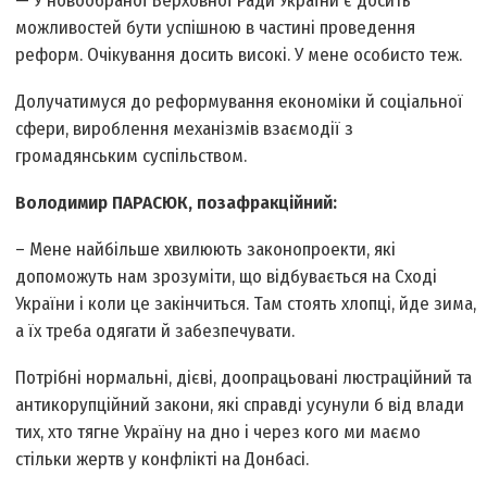
— У новообраної Верховної Ради України є досить
можливостей бути успішною в частині проведення
реформ. Очікування досить високі. У мене особисто теж.
Долучатимуся до реформування економіки й соціальної
сфери, вироблення механізмів взаємодії з
громадянським суспільством.
Володимир ПАРАСЮК, позафракційний:
– Мене найбільше хвилюють законопроекти, які
допоможуть нам зрозуміти, що відбувається на Сході
України і коли це закінчиться. Там стоять хлопці, йде зима,
а їх треба одягати й забезпечувати.
Потрібні нормальні, дієві, до­опрацьовані люстраційний та
антикорупційний закони, які справді усунули б від влади
тих, хто тягне Україну на дно і через кого ми маємо
стільки жертв у конфлікті на Донбасі.