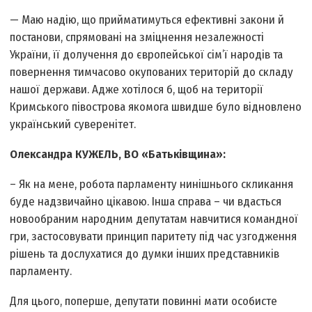
— Маю надію, що прийматимуться ефективні закони й
постанови, спрямовані на зміцнення незалежності
України, її долучення до європейської сім’ї народів та
повернення тимчасово окупованих територій до складу
нашої держави. Адже хотілося б, щоб на території
Кримського півострова якомога швидше було відновлено
український суверенітет.
Олександра КУЖЕЛЬ, ВО «Батьківщина»:
– Як на мене, робота парламенту нинішнього скликання
буде надзвичайно цікавою. Інша справа – чи вдасться
новообраним народним депутатам навчитися командної
гри, застосовувати принцип паритету під час узгодження
рішень та дослухатися до думки інших представників
парламенту.
Для цього, по­перше, депутати повинні мати особисте