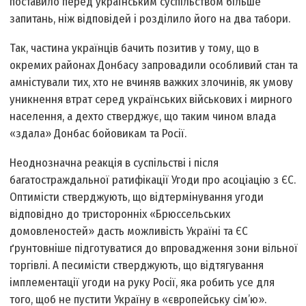
поставило перед українським суспільством більше
запитань, ніж відповідей і розділило його на два табори.
Так, частина українців бачить позитив у тому, що в
окремих районах Донбасу запровадили особливий стан та
амністували тих, хто не вчиняв важких злочинів, як умову
уникнення втрат серед українських військових і мирного
населення, а дехто стверджує, що таким чином влада
«здала» Донбас бойовикам та Росії.
Неоднозначна реакція в суспільстві і після
багатостраждальної ратифікації Угоди про асоціацію з ЄС.
Оптимісти стверджують, що відтермінування угоди
відповідно до тристоронніх «Брюссельських
домовленостей» дасть можливість Україні та ЄС
ґрунтовніше підготуватися до впровадження зони вільної
торгівлі. А песимісти стверджують, що відтягування
імплементації угоди на руку Росії, яка робить усе для
того, щоб не пустити Україну в «європейську сім’ю».