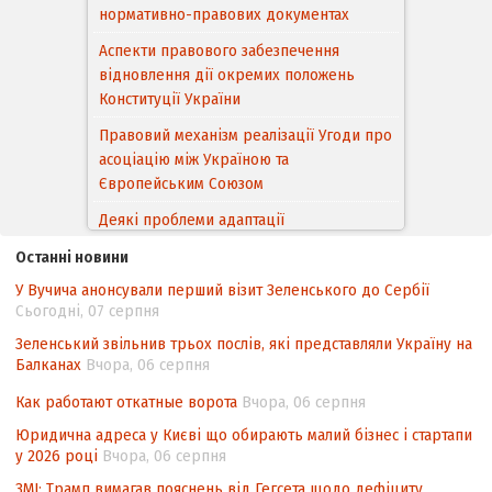
нормативно-правових документах
Аспекти правового забезпечення
відновлення дії окремих положень
Конституції України
Правовий механізм реалізації Угоди про
асоціацію між Україною та
Європейським Cоюзом
Деякі проблеми адаптації
законодавства України щодо зазначення
Останні новини
походження товарів відповідно до
У Вучича анонсували перший візит Зеленського до Сербії
Угоди про торговельні аспекти прав
Сьогодні, 07 серпня
інтелектуальної власності (TRIPS) у
контексті євроінтеграції
Зеленський звільнив трьох послів, які представляли Україну на
Балканах
Вчора, 06 серпня
Аналіз виборчого законодавства щодо
невизначеності механізму повторного
Как работают откатные ворота
Вчора, 06 серпня
підрахунку голосів виборців
Юридична адреса у Києві що обирають малий бізнес і стартапи
у 2026 році
Вчора, 06 серпня
Інформаційна безпека суспільства
ЗМІ: Трамп вимагав пояснень від Гегсета щодо дефіциту