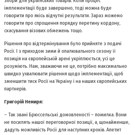
збори для українських товарів. Коли процес
імплементації буде завершено, тоді можна буде
говорити про якісь відчутні результати. Зараз можемо
говорити про спрощення порядку перетину кордону,
скасування візових обмежень тощо.
Рішення про відтермінування було прийняте з подачі
Росії. І з приходом зими й опалювального сезону її
позиція на європейській арені укріплюється, усі це
розуміють. Нам, зважаючи не це, потрібно максимально
швидко ухвалювати рішення щодо імплементації, щоб
зменшити тиск Росії на Україну і на наших європейських
партнерів.
Григорій Немиря:
– Так звані Брюссельські домовленості – помилка. Вони
не посилять нашої переговорної позиції, а, щонайменше,
дадуть можливість Росії для наступних кроків. Апетит