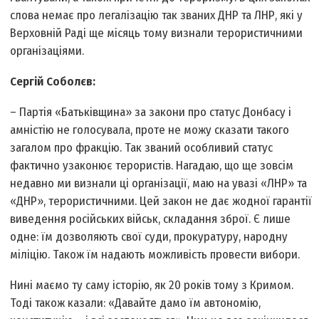
слова немає про легалізацію так званих ДНР та ЛНР, які у
Верховній Раді ще місяць тому визнали терористичними
організаціями.
Сергій Соболєв:
– Партія «Батьківщина» за закони про статус Донбасу і
амністію не голосувала, проте не можу сказати такого
загалом про фракцію. Так званий особливий статус
фактично узаконює терористів. Нагадаю, що ще зовсім
недавно ми визнали ці організації, маю на увазі «ЛНР» та
«ДНР», терористичними. Цей закон не дає жодної гарантії
виведення російських військ, складання зброї. Є лише
одне: їм дозволяють свої суди, прокуратуру, народну
міліцію. Також їм надають можливість провести вибори.
Нині маємо ту саму історію, як 20 років тому з Кримом.
Тоді також казали: «Давайте дамо їм автономію,