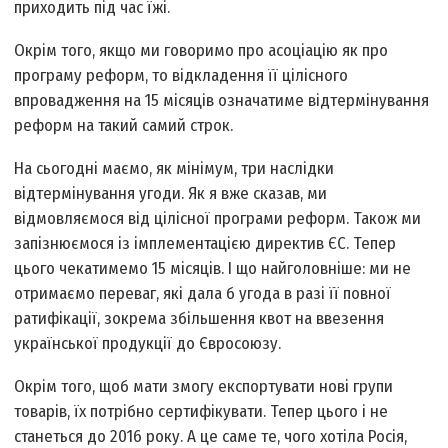
приходить під час їжі.
Окрім того, якщо ми говоримо про асоціацію як про
програму реформ, то відкладення її цілісного
впровадження на 15 місяців означатиме відтермінування
реформ на такий самий строк.
На сьогодні маємо, як мінімум, три наслідки
відтермінування угоди. Як я вже сказав, ми
відмовляємося від цілісної програми реформ. Також ми
запізнюємося із імплементацією директив ЄС. Тепер
цього чекатимемо 15 місяців. І що найголовніше: ми не
отримаємо переваг, які дала б угода в разі її повної
ратифікації, зокрема збільшення квот на ввезення
української продукції до Євросоюзу.
Окрім того, щоб мати змогу експортувати нові групи
товарів, їх потрібно сертифікувати. Тепер цього і не
станеться до 2016 року. А це саме те, чого хотіла Росія,