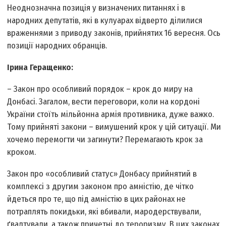
Неоднозначна позиція у визначених питаннях і в
народних депутатів, які в кулуарах відверто ділилися
враженнями з приводу законів, прийнятих 16 вересня. Ось
позиції народних обранців.
Ірина Геращенко:
– Закон про особливий порядок – крок до миру на
Донбасі. Загалом, вести переговори, коли на кордоні
України стоїть мільйонна армія противника, дуже важко.
Тому прийняті закони – вимушений крок у цій ситуації. Ми
хочемо перемогти чи загинути? Перемагають крок за
кроком.
Закон про «особливий статус» Донбасу прийнятий в
комплексі з другим законом про амністію, де чітко
йдеться про те, що під амністію в цих районах не
потраплять покидьки, які вбивали, мародерствували,
ґвалтували, а також причетні до тероризму. В цих законах