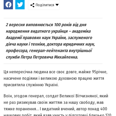
Поділитися
2 вересня виповнюється 100 років від дня
народження видатного українця – академіка
Академії правових наук України, заслуженого
діяча науки і техніки, доктора юридичних наук,
професора, генерал-лейтенанта внут­рішньої
служби Петра Петровича Михайленка.
Ця непересічна людина все своє довге, майже 95­річне,
насичене подіями і великою духовною працею життя
присвятила служінню Україні.
Воїн, згодом генерал, солдат Великої Вітчизняної, який
не раз ризикував своїм життям за нашу свободу, мав
тяжке поранення… І видатний вчений, автор понад 400
наукових робіт, який взяв участь у підготовці близько 120