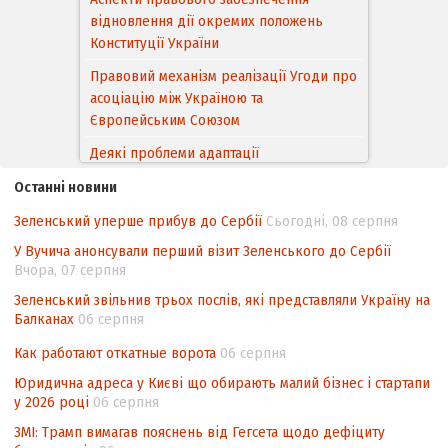
відновлення дії окремих положень
Конституції України
Правовий механізм реалізації Угоди про
асоціацію між Україною та
Європейським Cоюзом
Деякі проблеми адаптації
законодавства України щодо зазначення
Останні новини
походження товарів відповідно до
Угоди про торговельні аспекти прав
Зеленський уперше прибув до Сербії
Сьогодні, 08 серпня
інтелектуальної власності (TRIPS) у
У Вучича анонсували перший візит Зеленського до Сербії
контексті євроінтеграції
Вчора, 07 серпня
Аналіз виборчого законодавства щодо
Зеленський звільнив трьох послів, які представляли Україну на
невизначеності механізму повторного
Балканах
06 серпня
підрахунку голосів виборців
Как работают откатные ворота
06 серпня
Інформаційна безпека суспільства
Юридична адреса у Києві що обирають малий бізнес і стартапи
у 2026 році
06 серпня
ЗМІ: Трамп вимагав пояснень від Гегсета щодо дефіциту