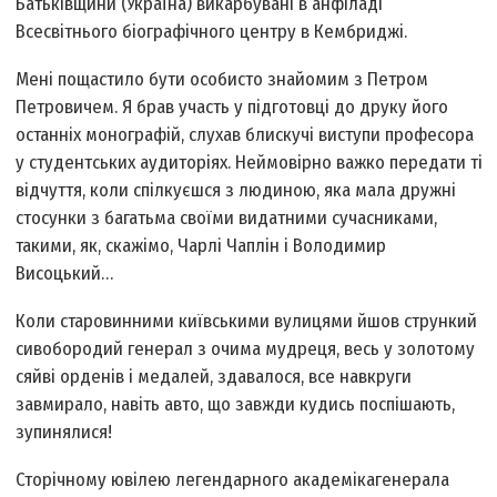
Батьківщини (Україна) викарбувані в анфіладі
Всесвітнього біографічного центру в Кембриджі.
Мені пощастило бути особисто знайомим з Петром
Петровичем. Я брав участь у підготовці до друку його
останніх монографій, слухав блискучі виступи професора
у студентських аудиторіях. Неймовірно важко передати ті
відчуття, коли спілкуєшся з людиною, яка мала дружні
стосунки з багатьма своїми видатними сучасниками,
такими, як, скажімо, Чарлі Чаплін і Володимир
Висоцький…
Коли старовинними київськими вулицями йшов стрункий
сивобородий генерал з очима мудреця, весь у золотому
сяйві орденів і медалей, здавалося, все навкруги
завмирало, навіть авто, що завжди кудись поспішають,
зупинялися!
Сторічному ювілею легендарного академіка­генерала