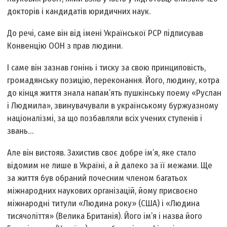
докторів і кандидатів юридичних наук.
До речі, саме він від імені Української РСР підписував
Конвенцію ООН з прав людини.
І саме він зазнав гонінь і тиску за свою принциповість,
громадянську позицію, переконання. Його, людину, котра
до кінця життя знала напам’ять пушкінську поему «Руслан
і Людмила», звинувачували в українському буржуазному
націоналізмі, за що позбавляли всіх учених ступенів і
звань…
Але він вистояв. Захистив своє добре ім’я, яке стало
відомим не лише в Україні, а й далеко за її межами. Ще
за життя був обраний почесним членом багатьох
міжнародних наукових організацій, йому присвоєно
міжнародні титули «Людина року» (США) і «Людина
тисячоліття» (Велика Британія). Його ім’я і назва його