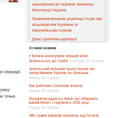
відновлення дії окремих положень
Конституції України
Правовий механізм реалізації Угоди про
асоціацію між Україною та
Європейським Cоюзом
Деякі проблеми адаптації
законодавства України щодо зазначення
Останні новини
походження товарів відповідно до
У Вучича анонсували перший візит
Угоди про торговельні аспекти прав
Зеленського до Сербії
Сьогодні, 07 серпня
інтелектуальної власності (TRIPS) у
контексті євроінтеграції
Зеленський звільнив трьох послів, які
ї операції.
представляли Україну на Балканах
Аналіз виборчого законодавства щодо
Вчора, 06 серпня
невизначеності механізму повторного
Как работают откатные ворота
підрахунку голосів виборців
думку:
Вчора, 06 серпня
ає точно
Інформаційна безпека суспільства
Юридична адреса у Києві що обирають
малий бізнес і стартапи у 2026 році
Вчора, 06 серпня
ЗМІ: Трамп вимагав пояснень від Гегсета