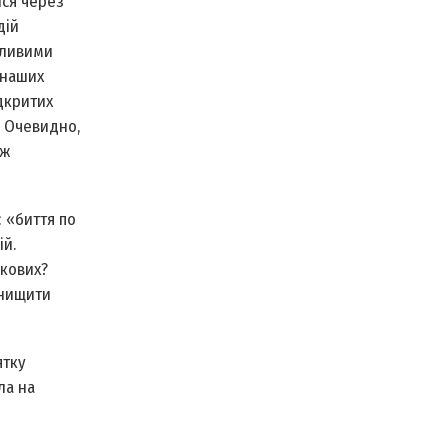
ися через
дій
жливими
 наших
дкритих
. Очевидно,
ож
 «биття по
ій.
ькових?
знищити
ятку
ла на