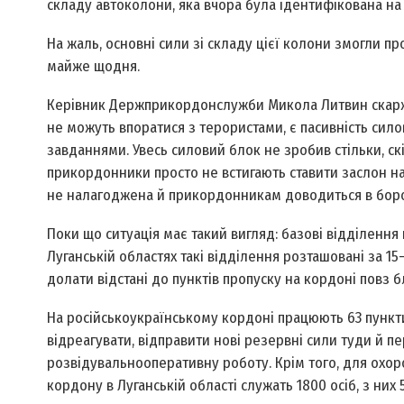
складу автоколони, яка вчора була ідентифікована на
На жаль, основні сили зі складу цієї колони змогли п
майже щодня.
Керівник Держприкордонслужби Микола Литвин скаржи
не можуть впоратися з терористами, є пасивність си
завданнями. Увесь силовий блок не зробив стільки, с
прикордонники просто не встигають ставити заслон н
не налагоджена й прикордонникам доводиться в борот
Поки що ситуація має такий вигляд: базові відділення
Луганській областях такі відділення розташовані за 
долати відстані до пунктів пропуску на кордоні повз
На російсько­українському кордоні працюють 63 пункт
відреагувати, відправити нові резервні сили туди й 
розвідувально­оперативну роботу. Крім того, для охо
кордону в Луганській області служать 1800 осіб, з них 5