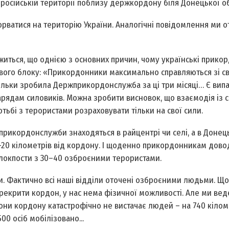
 російській території поблизу держкордону біля Донецької об
рорватися на територію України. Аналогічні повідомлення ми
ться, що однією з основних причин, чому українські прико
лового блоку: «Прикордонники максимально справляються зі с
кільки зробила Держприкордонслужба за ці три місяці… Є вип
арядам силовиків. Можна зробити висновок, що взаємодія із
ьбі з терористами розраховувати тільки на свої сили.
 прикордонслужби знаходяться в райцентрі чи селі, а в Донец
15–20 кілометрів від кордону. І щоденно прикордонникам дово
 блокпости з 30–40 озброєними терористами.
и. Фактично всі наші відділи оточені озброєними людьми. Щ
перекрити кордон, у нас нема фізичної можливості. Але ми ве
рони кордону катастрофічно не вистачає людей – на 740 кілом
00 осіб мобілізовано...