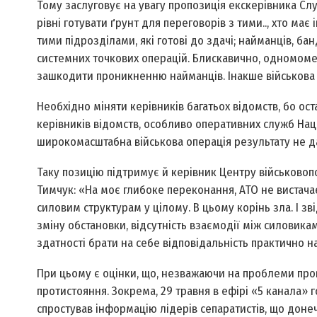
Тому заслуговує на увагу пропозиція екс­керівника С
рівні готувати ґрунт для переговорів з тими.., хто має
тими підрозділами, які готові до здачі; найманців, ба
системних точкових операцій. Блискавично, одномоме
зашкодити проникненню найманців. Інакше військова 
Необхідно міняти керівників багатьох відомств, бо остан
керівників відомств, особливо оперативних служб Нац­г
широкомасштабна військова операція результату не д
Таку позицію підтримує й керівник Центру військово­
Тимчук: «На моє глибоке переконання, АТО не вистачає
силовим структурам у цілому. В цьому корінь зла. І зв
зміну обстановки, відсутність взаємодії між силовикам
здатності брати на себе відповідальність практично на
При цьому є оцінки, що, незважаючи на проблеми про
протистояння. Зокрема, 29 травня в ефірі «5 канала
спростував інформацію лідерів сепаратистів, що дон