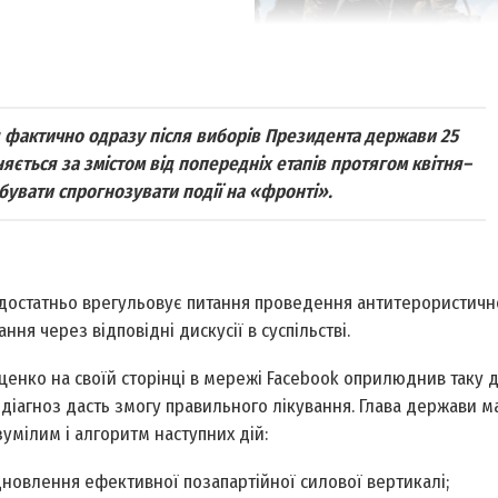
я фактично одразу після виборів Президента держави 25
яється за змістом від попередніх етапів протягом квітня–
обувати спрогнозувати події на «фронті».
достатньо врегульовує питання проведення антитерористично
ня через відповідні дискусії в суспільстві.
ценко на своїй сторінці в мережі Facebook оприлюднив таку 
 діагноз дасть змогу правильного лікування. Глава держави м
зумілим і алгоритм наступних дій:
ідновлення ефективної позапартійної силової вертикалі;