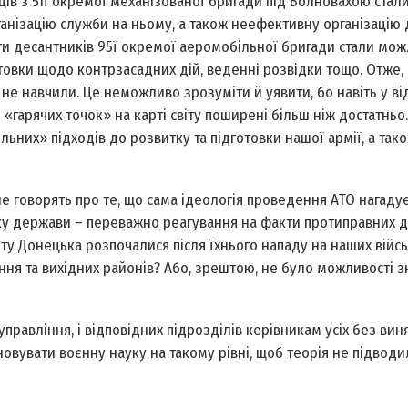
ців з 51­ї окремої механізованої бригади під Волновахою стал
анізацію служби на ньому, а також неефективну організацію 
ати десантників 95­ї окремої аеромобільної бригади стали мо
отовки щодо контрзасадних дій, веденні розвідки тощо. Отже,
не навчили. Це неможливо зрозуміти й уявити, бо навіть у ві
 «гарячих точок» на карті світу поширені більш ніж достатньо
льних» підходів до розвитку та підготовки нашої армії, а так
 говорять про те, що сама ідеологія проведення АТО нагадує
боку держави – переважно реагування на факти протиправних д
рту Донецька розпочалися після їхнього нападу на наших війс
ання та вихідних районів? Або, зреш­тою, не було можливості 
правління, і відповідних підрозділів керівникам усіх без вин
овувати воєнну науку на такому рівні, щоб теорія не підводи