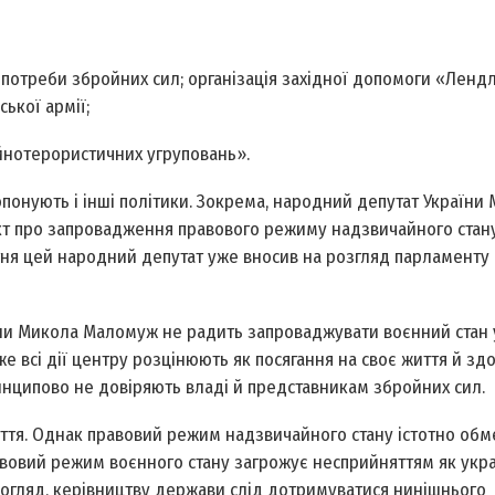
отреби збройних сил; організація західної допомоги «Ленд­л
ської армії;
ійно­терористичних угруповань».
опонують і інші політики. Зокрема, народний депутат України
кт про запровадження правового режиму надзвичайного стану
вітня цей народний депутат уже вносив на розгляд парламенту
аїни Микола Маломуж не радить запроваджувати воєнний стан 
же всі дії центру розцінюють як посягання на своє життя й здо
инципово не довіряють владі й представникам збройних сил.
иття. Однак правовий режим надзвичайного стану істотно об
авовий режим воєнного стану загрожує несприйняттям як укр
ш погляд, керівництву держави слід дотримуватися нинішнього