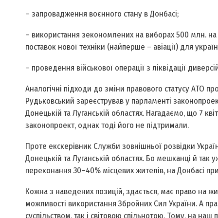
– запровадження воєнного стану в Донбасі;
– використання зекономлених на виборах 500 млн. на п
поставок нової техніки (найперше – авіації) для україн
– проведення військової операції з ліквідації диверс
Аналогічні підходи до зміни правового статусу АТО пр
Рудьковський зареєстрував у парламенті законопрое
Донецькій та Луганській областях. Нагадаємо, що 7 к
законопроект, однак тоді його не підтримали.
Проте екс­керівник Служби зов­нішньої розвідки Укр
Донецькій та Луганській областях. Бо мешканці й так у
переконання 30–40% місцевих жителів, на Донбасі пр
Кожна з наведених позицій, здається, має право на ж
можливості використання Збройних Сил України. А пр
суспільством, так і світовою спільнотою. Тому, на на