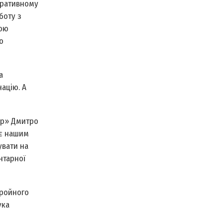
еративному
боту з
гою
о
а
націю. А
ір» Дмитро
ає нашим
увати на
ентарної
бройного
ука