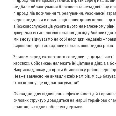
підрозділів не враховувалися. Втрати серед наших бій
недбале облаштування блокпоста та незадовільну орг
підрозділів посилення та реагування. Резонансні втр
через недоліки в організації проведення колон, підг
військовослужбовців усього цього на належному рівні 
джерелах всі аналогічні питання досвіду бойових дій з
ми знову відчуваємо на собі наслідки недавніх «прави
вирішення деяких кадрових питань попередніх років.
Загалом серед експертного середовища дедалі частіше
хвостах»: бойовикам належить ініціатива в діях, а з 
Наприклад, чому дії проти бойовиків у районі аеропо
Невже завчасно не виявили їхніх намірів, місць базув
їхню колону ще під час висування?
Очевидно, для підвищення ефективності дій і органів у
силових структур доводиться на марші терміново опан
практиці в східних областях держави.