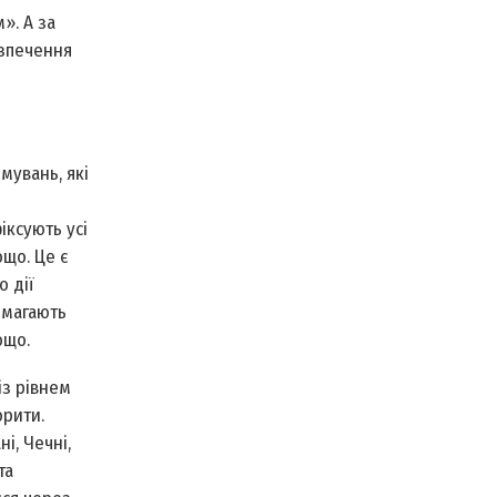
». А за
езпечення
мувань, які
іксують усі
ощо. Це є
 дії
помагають
ощо.
із рівнем
орити.
і, Чечні,
та