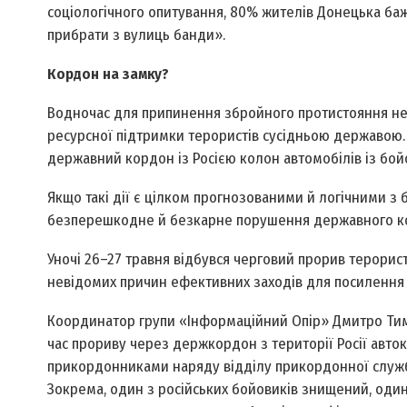
соціологічного опитування, 80% жителів Донецька баж
прибрати з вулиць банди».
Кордон на замку?
Водночас для припинення збройного протистояння не
ресурсної підтримки терористів сусідньою державою
державний кордон із Росією колон автомобілів із бой
Якщо такі дії є цілком прогнозованими й логічними з бо
безперешкодне й безкарне порушення державного к
Уночі 26–27 травня відбувся черговий прорив терористі
невідомих причин ефективних заходів для посилення 
Координатор групи «Інформаційний Опір» Дмитро Тимч
час прориву через держкордон з території Росії авто
прикордонниками наряду відділу прикордонної служб
Зокрема, один з російських бойовиків знищений, оди