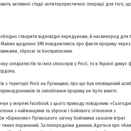
ають активної стадії антитерористичної операції для того, щ
обхідно створити відповідні передумови, й насамперед для
. Майже щоденно ЗМІ повідомляють про факти прориву через
овиками, зброєю та боєприпасами.
ку сепаратистів та їхніх спонсорів у Росії, то в Україні дивує
ордону.
в з території Росії на Луганщині, про що був оповіщений штаб
прикордонників та запобігання прориву не було вжито.
ук у мережі Facebook з цього приводу повідомив: «Сьогодні 
колони з найманцями та зброєю і бойового зіткнення з
и «Бірюкове» Луганського загону бойовики зазнали втрат.
н тяжко поранений. За попередніми даними, йдеться про «Кам