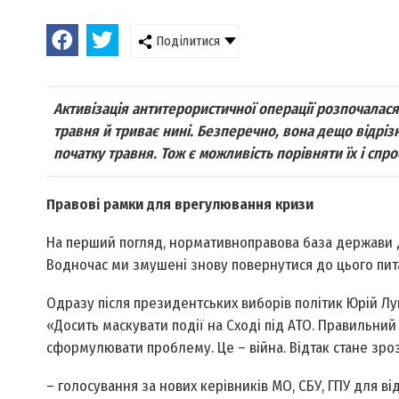
Поділитися
Активізація антитерористичної операції розпочалас
травня й триває нині. Безперечно, вона дещо відрізн
початку травня. Тож є можливість порівняти їх і спр
Правові рамки для врегулювання кризи
На перший погляд, нормативно­правова база держави 
Водночас ми змушені знову повернутися до цього питан
Одразу після президентських виборів політик Юрій Лу
«Досить маскувати події на Сході під АТО. Правильний
сформулювати проб­лему. Це – війна. Відтак стане зро
– голосування за нових керівників МО, СБУ, ГПУ для в