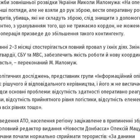
лужби зов­нішньої розвідки України Миколи Маломужа: «На оп
 інші погляди, але не взяли до рук зброю, вести оперативну ро
ндитів, убивць, які не складуть зброю, слід знищити з допомо
нтно, з урахуванням того, що не тримаємо кордон, не можем
операція призведе до збільшення такого контингенту.
ні 2–3 місяці спостерігається повний провал у їхніх діях. Змін
вардії, СБУ та МВС, забезпечить якість роботи й нову коорди
асть», – переконаний М. Маломуж.
політичних досліджень, представник групи «Інформаційний оп
 рішучого й відповідального керівництва, і його ж не вистач
ідси основні проблеми: відсутність здатності оперативно реаг
и, відсутність прий­нятного рівня логістики, відсутність елем
 всіх рівнях тощо».
ведення АТО, населення регіону зацікавлене в припиненні з
» головний редактор видання «Новости Донбасса» Олексій Мац
еччани почали нормально сприймати терористів: «За даними