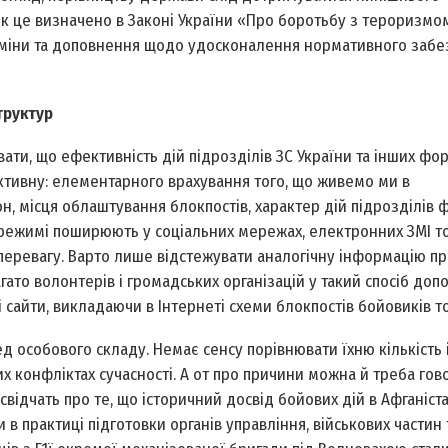
к це визначено в Законі України «Про боротьбу з тероризмом
 зміни та доповнення щодо удосконалення нормативного заб
труктур
ати, що ефективність дій підрозділів ЗС України та інших фор
ктивну: елементарного врахування того, що живемо ми в
н, місця облаштування блокпостів, характер дій підрозділів ф
ne­режимі поширюють у соціальних мережах, електронних ЗМІ т
еревагу. Варто лише відстежувати аналогічну інформацію про
агато волонтерів і громадських організацій у такий спосіб до
сайти, викладаючи в Інтернеті схеми блокпостів бойовиків т
д особового складу. Немає сенсу порівнювати їхню кількість 
х конфліктах сучасності. А от про причини можна й треба гов
відчать про те, що історичний досвід бойових дій в Афганістан
и в практиці підготовки органів управління, військових частин 