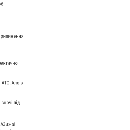
об
 припинення
 фактично
 АТО. Але з
вночі під
АЗи» зі