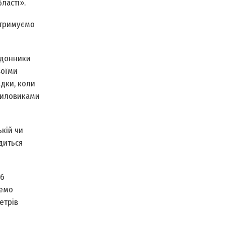
ласті».
 отримуємо
рдонники
воїми
адки, коли
 силовиками
ькій чи
диться
об
демо
етрів