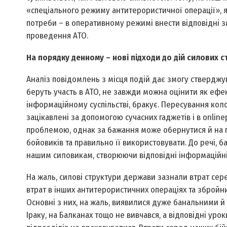
«спеціального режиму антитерористичної операції», я
потреби – в оперативному режимі внести відповідні
проведення АТО.
На порядку денному – нові підходи до дій силових с
Аналіз повідомлень з місця подій дає змогу стверджув
беруть участь в АТО, не завжди можна оцінити як ефе
інформаційному суспільстві, бракує. Пересування коло
зацікавлені за допомогою сучасних гаджетів і в on­li
проблемою, однак за бажання може обернутися й на п
бойовиків та правильно її використовувати. До речі, б
нашим силовикам, створюючи відповідні інформаційні 
На жаль, силові структури держави зазнали втрат сере
втрат в інших антитерористичних операціях та збройни
Основні з них, на жаль, виявилися дуже банальними й с
Іраку, на Балканах тощо не вивчався, а відповідні урок