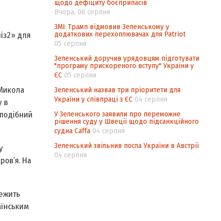
щодо дефіциту боєприпасів
Вчора, 06 серпня
ЗМІ: Трамп відмовив Зеленському у
додаткових перехоплювачах для Patriot
із­2» для
05 серпня
Зеленський доручив урядовцям підготувати
"програму прискореного вступу" України у
ЄС
05 серпня
 Микола
Зеленський назвав три пріоритети для
України у співпраці з ЄС
04 серпня
 в
У Зеленського заявили про переможне
 подібний
рішення суду у Швеції щодо підсанкційного
судна Caffa
04 серпня
Зеленський звільнив посла України в Австрії
у
04 серпня
ров’я. На
межить
аїнським