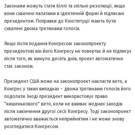
Законами можуть стати біллі та спільні резолюції, якщо
вони схвалені палатами в ідентичній формі й підписані
президентом. Поправки до Конституції мають бути
схвалені двома третинами голосів.
Якщо після подання Конгресом законопроекту
президентові він його Конгресу не повертає й не підписує
після того, як минуло десять днів, проект автоматично
стає законом.
Президент США може на законопроект накласти вето, а
Конгрес у таких випадках – двома третинами голосів його
подолати. Іноді президент використовує право
"кишенькового" вето, коли не вживає жодних заходів
після закінчення другої сесії Конгресу. Тоді законопроект
автоматично вважається неприйнятим і не може знову
розглядатися Конгресом.