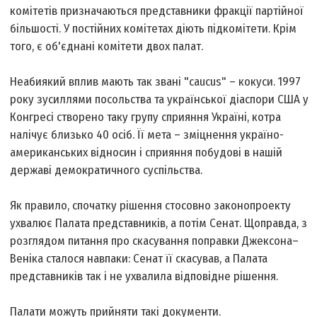
комітетів призначаються представники фракції партійної
більшості. У постійних комітетах діють підкомітети. Крім
того, є об'єднані комітети двох палат.
Неабиякий вплив мають так звані "caucus" – кокуси. 1997
року зусиллями посольства та української діаспори США у
Конгресі створено таку групу сприяння Україні, котра
налічує близько 40 осіб. Її мета – зміцнення україно-
американських відносин і сприяння побудові в нашій
державі демократичного суспільства.
Як правило, спочатку рішення стосовно законопроекту
ухвалює Палата представників, а потім Сенат. Щоправда, з
розглядом питання про скасування поправки Джексона–
Веніка сталося навпаки: Сенат її скасував, а Палата
представників так і не ухвалила відповідне рішення.
Палати можуть прийняти такі документи.