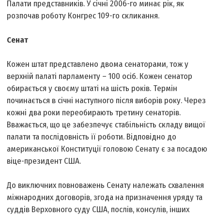
Палати представників. У січні 2006-го минає рік, як
розпочав роботу Конгрес 109-го скликання.
Сенат
Кожен штат представлено двома сенаторами, тож у
верхній палаті парламенту – 100 осіб. Кожен сенатор
обирається у своєму штаті на шість років. Термін
починається в січні наступного після виборів року. Через
кожні два роки переобирають третину сенаторів.
Вважається, що це забезпечує стабільність складу вищої
палати та послідовність її роботи. Відповідно до
американської Конституції головою Сенату є за посадою
віце-президент США.
До виключних повноважень Сенату належать схвалення
міжнародних договорів, згода на призначення уряду та
суддів Верховного суду США, послів, консулів, інших