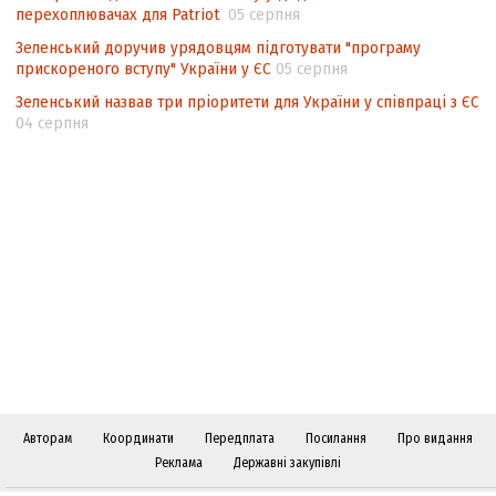
перехоплювачах для Patriot
05 серпня
Зеленський доручив урядовцям підготувати "програму
прискореного вступу" України у ЄС
05 серпня
Зеленський назвав три пріоритети для України у співпраці з ЄС
04 серпня
Авторам
Координати
Передплата
Посилання
Про видання
Реклама
Державні закупівлі