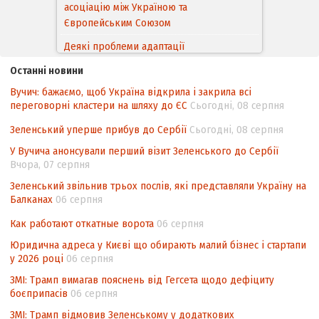
асоціацію між Україною та
Європейським Cоюзом
Деякі проблеми адаптації
законодавства України щодо зазначення
Останні новини
походження товарів відповідно до
Вучич: бажаємо, щоб Україна відкрила і закрила всі
Угоди про торговельні аспекти прав
переговорні кластери на шляху до ЄС
Сьогодні, 08 серпня
інтелектуальної власності (TRIPS) у
контексті євроінтеграції
Зеленський уперше прибув до Сербії
Сьогодні, 08 серпня
Аналіз виборчого законодавства щодо
У Вучича анонсували перший візит Зеленського до Сербії
невизначеності механізму повторного
Вчора, 07 серпня
підрахунку голосів виборців
Зеленський звільнив трьох послів, які представляли Україну на
Балканах
06 серпня
Інформаційна безпека суспільства
Как работают откатные ворота
06 серпня
Юридична адреса у Києві що обирають малий бізнес і стартапи
у 2026 році
06 серпня
ЗМІ: Трамп вимагав пояснень від Гегсета щодо дефіциту
боєприпасів
06 серпня
ЗМІ: Трамп відмовив Зеленському у додаткових