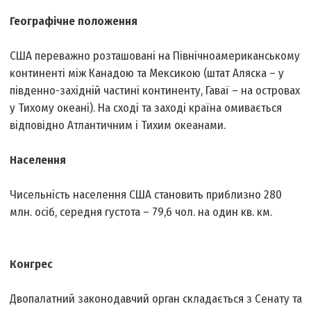
Географічне положення
США переважно розташовані на Північноамериканському
континенті між Канадою та Мексикою (штат Аляска – у
південно-західній частині континенту, Гаваї – на островах
у Тихому океані). На сході та заході країна омивається
відповідно Атлантичним і Тихим океанами.
Населення
Чисельність населення США становить приблизно 280
млн. осіб, середня густота – 79,6 чол. на один кв. км.
Конгрес
Двопалатний законодавчий орган складається з Сенату та