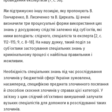
проведення експертизи [7, с. 58].
Ми підтримуємо іншу позицію, яку пропонують В.
Гончаренко, В. Лисиченко та В. Циркаль. Ці вчені
визначили три процесуальні форми використання цих
знань у досудовому слідстві залежно від суб’єктів, які
ними володіють: слідчого, спеціаліста та експерта [2, с.
112–115; 9, с. 8–18]. На нашу думку, такий поділ за
суб’єктами застосування спеціальних знань у
кримінальному процесі є найбільш правильним і
можливим.
Необхідність спеціальних знань під час розслідування
злочинів у бюджетній сфері України зумовлена,
насамперед, специфікою предмета злочинного посягання
й способом скоєння злочинів у справах цієї категорії. У
зв’язку з цим слідчий об’єктивно вимушений залучати
вузьких спеціалістів для допомоги в розслідуванні таких
злочинів.