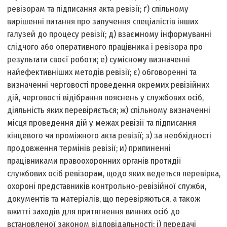
ревізорам та підписання акта ревізії; ґ) спільному
вирішенні питання про залучення спеціалістів інших
галузей до процесу ревізії; д) взаємному інформуванні
слідчого або оперативного працівника і ревізора про
результати своєї роботи; е) сумісному визначенні
найефективніших методів ревізії; є) обговоренні та
визначенні черговості проведення окремих ревізійних
дій, черговості відібрання пояснень у службових осіб,
діяльність яких перевіряється; ж) спільному визначенні
місця проведення дій у межах ревізії та підписання
кінцевого чи проміжного акта ревізії; з) за необхідності
продовження термінів ревізії; и) припиненні
працівниками правоохоронних органів протидії
службових осіб ревізорам, щодо яких ведеться перевірка,
охороні представників контрольно-ревізійної служби,
документів та матеріалів, що перевіряються, а також
вжитті заходів для притягнення винних осіб до
встановленої законом відповідальності; і) передачі