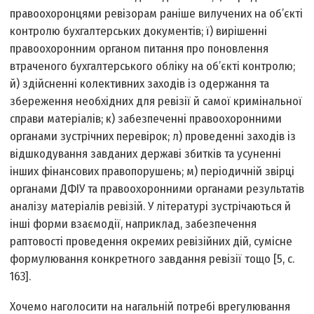
правоохоронцями ревізорам раніше вилучених на об’єкті
контролю бухгалтерських документів; ї) вирішенні
правоохоронним органом питання про поновлення
втраченого бухгалтерського обліку на об’єкті контролю;
й) здійсненні колективних заходів із одержання та
збереження необхідних для ревізії й самої кримінальної
справи матеріалів; к) забезпеченні правоохоронними
органами зустрічних перевірок; л) проведенні заходів із
відшкодування завданих державі збитків та усуненні
інших фінансових правопорушень; м) періодичній звірці
органами ДФІУ та правоохоронними органами результатів
аналізу матеріалів ревізій. У літературі зустрічаються й
інші форми взаємодії, наприклад, забезпечення
раптовості проведення окремих ревізійних дій, сумісне
формулювання конкретного завдання ревізії тощо [5, с.
163].
Хочемо наголосити на нагальній потребі врегулювання