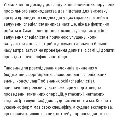
Узагальнення досвіду розслідування злочинних порушень
профільного законодавства дає підстави для висновку,
що при проведенні слідчих дій у цих справах потреба в
залученні спеціаліста виникає частіше, ніж це фактично
робиться. Саме проведення комплексу слідчих дій без
залучення спеціаліста є причиною упущень, коли
вилучаються не всі потрібні документи, значно більше
часу витрачається на проведення допитів, а самі ці допити
проводять некваліфіковано тощо.
Типовим для розслідування злочинів, вчинених у
бюджетній сфері України, є використання спеціальних
знань, консультації обізнаних осіб (спеціалістів),
призначення ревізій, участь фахівців у підготовці та
проведенні тактичних операцій, у гласних і негласних
слідчих (розшукових) діях, судових експертизах. Кожна з
указаних форм має свою специфіку, а судова експертиза,
що є найважливішою з них, потребує організаційного та