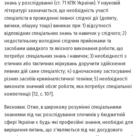
знань у розслідуванні (ст. 71 КПК України). У науковій
літературі зазначається, що необхідність участі
спеціаліста в проведенні певної слідчої дії (допиту,
виїмки, обшуку тощо) виникає при: 1) відсутності
відповідних спеціальних знань та навичок у слідчого; 2)
недостатньому володінні слідчим прийомами та
засобами швидкого та якісного виконання роботи, що
потребує спеціальних знань і навичок; 3) необхідності з
етичних або тактичних міркувань доручити здійснення
певних дій саме спеціалісту; 4) одночасному застосуванні
різних засобів криміналістичної техніки; 5) необхідності
виконати значний обсяг роботи, яка потребує спеціальної
компетенції [12, с. 107].
Висновки. Отже, в широкому розумінні спеціальними
знаннями під час розслідування злочинів у бюджетній
сфері України є будь-які професійні знання, необхідні для
вирішення питань, що з'являються під час досудового