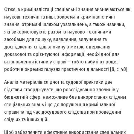
Отже, в криміналістиці спеціальні знання визначаються як
наукові, технічні та інші, зокрема й криміналістичні
знання, отримані шляхом узагальнень, а також навички,
які використовують разом із науково-технічними
засобами для пошуку, виявлення, вилучення та
дослідження слідів злочину з метою одержання
доказової та орієнтуючої інформації, необхідної для
встановлення істини у справі – тобто набуті в процесі
роботи в окремих галузях практичної діяльності [8, с. 48].
Аналіз матеріалів слідчої та судової практики дає
підстави стверджувати, що розслідування злочинів у
бюджетній сфері неможливе без використання слідчим
спеціальних знань іще до порушення кримінальної
справи та під час досудового слідства при проведенні
слідчих та інших дій.
Щоб забезпечити ефективне використання спеціальних