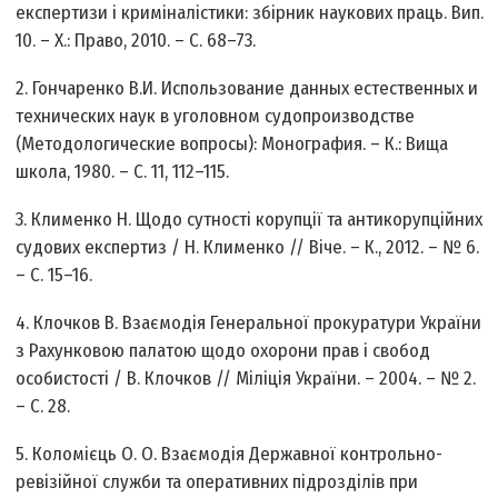
експертизи і криміналістики: збірник наукових праць. Вип.
10. – Х.: Право, 2010. – С. 68–73.
2. Гончаренко В.И. Использование данных естественных и
технических наук в уголовном судопроизводстве
(Методологические вопросы): Монография. – К.: Вища
школа, 1980. – С. 11, 112–115.
3. Клименко Н. Щодо сутності корупції та антикорупційних
судових експертиз / Н. Клименко // Віче. – К., 2012. – № 6.
– С. 15–16.
4. Клочков В. Взаємодія Генеральної прокуратури України
з Рахунковою палатою щодо охорони прав і свобод
особистості / В. Клочков // Міліція України. – 2004. – № 2.
– С. 28.
5. Коломієць О. О. Взаємодія Державної контрольно-
ревізійної служби та оперативних підрозділів при