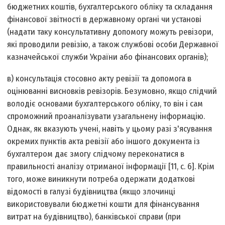
бюджетних коштів, бухгалтерського обліку та складання
фінансової звітності в державному органі чи установі
(надати таку консультативну допомогу можуть ревізори,
які проводили ревізію, а також службові особи Державної
казначейської служби України або фінансових органів);
в) консультація стосовно акту ревізії та допомога в
оцінюванні висновків ревізорів. Безумовно, якщо слідчий
володіє основами бухгалтерського обліку, то він і сам
спроможний проаналізувати узагальнену інформацію.
Однак, як вказують учені, навіть у цьому разі з'ясування
окремих пунктів акта ревізії або іншого документа із
бухгалтером дає змогу слідчому переконатися в
правильності аналізу отриманої інформації [11, с. 6]. Крім
того, може виникнути потреба одержати додаткові
відомості в галузі будівництва (якщо злочинці
використовували бюджетні кошти для фінансування
витрат на будівництво), банківської справи (при