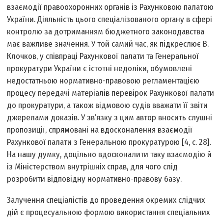
взаємодії правоохоронних органів із Рахунковою палатою
України. Діяльність цього спеціалізованого органу в сфері
контролю за дотриманням бюджетного законодавства
має важливе значення. У той самий час, як підкреслює В.
Клочков, у співпраці Рахункової палати та Генеральної
прокуратури України є істотні недоліки, обумовлені
недостатньою нормативно-правовою регламентацією
процесу передачі матеріалів перевірок Рахункової палати
до прокуратури, а також відмовою судів вважати її звіти
джерелами доказів. У зв’язку з цим автор вносить слушні
пропозиції, спрямовані на вдосконалення взаємодії
Рахункової палати з Генеральною прокуратурою [4, с. 28].
На нашу думку, доцільно вдосконалити таку взаємодію й
із Міністерством внутрішніх справ, для чого слід
розробити відповідну нормативно-правову базу.
Залучення спеціалістів до проведення окремих слідчих
дій є процесуальною формою використання спеціальних