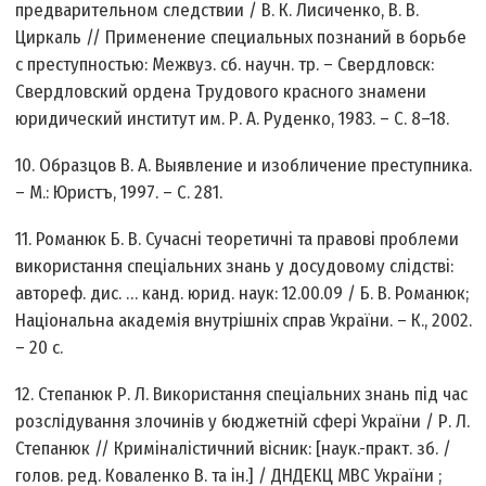
предварительном следствии / В. К. Лисиченко, В. В.
Циркаль // Применение специальных познаний в борьбе
с преступностью: Межвуз. сб. научн. тр. – Свердловск:
Свердловский ордена Трудового красного знамени
юридический институт им. Р. А. Руденко, 1983. – С. 8–18.
10. Образцов В. А. Выявление и изобличение преступника.
– М.: Юристъ, 1997. – С. 281.
11. Романюк Б. В. Сучасні теоретичні та правові проблеми
використання спеціальних знань у досудовому слідстві:
автореф. дис. … канд. юрид. наук: 12.00.09 / Б. В. Романюк;
Національна академія внутрішніх справ України. – К., 2002.
– 20 с.
12. Степанюк Р. Л. Використання спеціальних знань під час
розслідування злочинів у бюджетній сфері України / Р. Л.
Степанюк // Криміналістичний вісник: [наук.-практ. зб. /
голов. ред. Коваленко В. та ін.] / ДНДЕКЦ МВС України ;