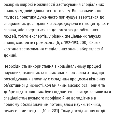
розкрив широкі можливості застосування спеціальних
знань у судовій діяльності того часу. Він зазначив, що
«судова практика дуже часто примушує звертатися до
спеціальних досліджень, зосереджуючи в них центр ваги
справи, або звертатися за допомогою до обізнаних
людей, тобто експертів, у різних спеціальних галузях
знань, мистецтв і ремесел» [6, с. 192–193, 200]. Схожа
картина застосування спеціальних знань збереглася й
донині.
Необхідність використання в кримінальному процесі
наукових, технічних та інших знань пов’язана з тим, що
розслідування злочину є складним процесом пізнання
об’єктивної дійсності. Хоч би яким високо освіченим та
добре підготовленим був слідчий, він завжди залишиться
спеціалістом вузького профілю й не володітиме в
повному обсязі значним потенціалом науки, техніки,
ремесел, мистецтва [10, с. 281]. Тому дослідження події