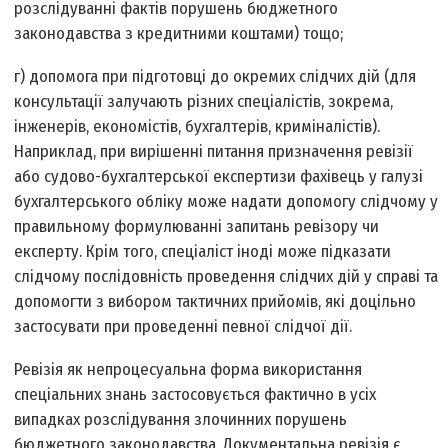
розслідуванні фактів порушень бюджетного
законодавства з кредитними коштами) тощо;
г) допомога при підготовці до окремих слідчих дій (для
консультації залучають різних спеціалістів, зокрема,
інженерів, економістів, бухгалтерів, криміналістів).
Наприклад, при вирішенні питання призначення ревізії
або судово-бухгалтерської експертизи фахівець у галузі
бухгалтерського обліку може надати допомогу слідчому у
правильному формулюванні запитань ревізору чи
експерту. Крім того, спеціаліст іноді може підказати
слідчому послідовність проведення слідчих дій у справі та
допомогти з вибором тактичних прийомів, які доцільно
застосувати при проведенні певної слідчої дії.
Ревізія як непроцесуальна форма використання
спеціальних знань застосовується фактично в усіх
випадках розслідування злочинних порушень
бюджетного законодавства. Документальна ревізія є