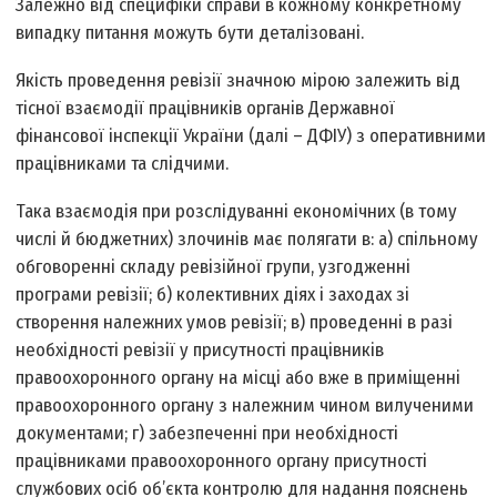
Залежно від специфіки справи в кожному конкретному
випадку питання можуть бути деталізовані.
Якість проведення ревізії значною мірою залежить від
тісної взаємодії працівників органів Державної
фінансової інспекції України (далі – ДФІУ) з оперативними
працівниками та слідчими.
Така взаємодія при розслідуванні економічних (в тому
числі й бюджетних) злочинів має полягати в: а) спільному
обговоренні складу ревізійної групи, узгодженні
програми ревізії; б) колективних діях і заходах зі
створення належних умов ревізії; в) проведенні в разі
необхідності ревізії у присутності працівників
правоохоронного органу на місці або вже в приміщенні
правоохоронного органу з належним чином вилученими
документами; г) забезпеченні при необхідності
працівниками правоохоронного органу присутності
службових осіб об’єкта контролю для надання пояснень