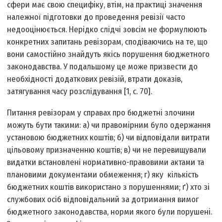
сфери має свою специфіку, втім, на практиці значення
належної підготовки до проведення ревізії часто
недооцінюється. Нерідко слідчі зовсім не формулюють
конкретних запитань ревізорам, сподіваючись на те, що
вони самостійно знайдуть якісь порушення бюджетного
законодавства. У подальшому це може призвести до
необхідності додаткових ревізій, втрати доказів,
затягування часу розслідування [1, с. 70].
Питання ревізорам у справах про бюджетні злочини
можуть бути такими: а) чи правомірним було одержання
установою бюджетних коштів; б) чи відповідали витрати
цільовому призначенню коштів; в) чи не перевищували
видатки встановлені нормативно-правовими актами та
плановими документами обмеження; г) яку кількість
бюджетних коштів використано з порушеннями; ґ) хто зі
службових осіб відповідальний за дотримання вимог
бюджетного законодавства, норми якого були порушені.