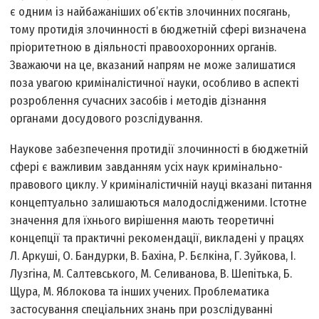
є одним із найбажаніших об’єктів злочинних посягань,
тому протидія злочинності в бюджетній сфері визначена
пріоритетною в діяльності правоохоронних органів.
Зважаючи на це, вказаний напрям не може залишатися
поза увагою криміналістичної науки, особливо в аспекті
розроблення сучасних засобів і методів дізнання
органами досудового розслідування.
Наукове забезпечення протидії злочинності в бюджетній
сфері є важливим завданням усіх наук кримінально-
правового циклу. У криміналістичній науці вказані питання
концептуально залишаються малодослідженими. Істотне
значення для їхнього вирішення мають теоретичні
концепції та практичні рекомендації, викладені у працях
Л. Аркуші, О. Бандурки, В. Бахіна, Р. Бєлкіна, Г. Зуйкова, І.
Лузгіна, М. Салтевського, М. Селиванова, В. Шепітька, Б.
Щура, М. Яблокова та інших учених. Проблематика
застосування спеціальних знань при розслідуванні