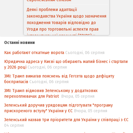
Деякі проблеми адаптації
законодавства України щодо зазначення
походження товарів відповідно до
Угоди про торговельні аспекти прав
інтелектуальної власності (TRIPS) у
контексті євроінтеграції
Останні новини
Аналіз виборчого законодавства щодо
Как работают откатные ворота
Сьогодні, 06 серпня
невизначеності механізму повторного
Юридична адреса у Києві що обирають малий бізнес і стартапи
підрахунку голосів виборців
у 2026 році
Сьогодні, 06 серпня
Інформаційна безпека суспільства
ЗМІ: Трамп вимагав пояснень від Гегсета щодо дефіциту
боєприпасів
Сьогодні, 06 серпня
Контент-аналіз відображення сенсу
ЗМІ: Трамп відмовив Зеленському у додаткових
національних інтересів у стратегічних
перехоплювачах для Patriot
Вчора, 05 серпня
нормативно-правових документах
Зеленський доручив урядовцям підготувати "програму
прискореного вступу" України у ЄС
Вчора, 05 серпня
Зеленський назвав три пріоритети для України у співпраці з ЄС
04 серпня