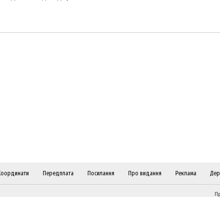
Координати
Передплата
Посилання
Про видання
Реклама
Дер
Пр
ві
Слідкуйте за "Віче" у соціальних мережах