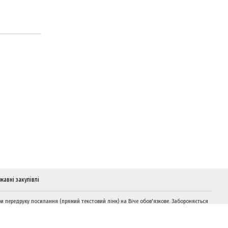
жавні закупівлі
и передруку посилання (прямий текстовий лінк) на Віче обов'язкове. Забороняється
дтворення інформації на сайтах, що суперечать вимогам законодавства України.