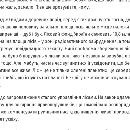
на жаль, замало. Пізніше зрозумієте, чому.
 30 видами деревних порід, серед яких домінують сос­на, дуб
менше як половину загальної площі лісів, чільне місце належить
еніші – дуб і бук. Лісовий фонд України становить 10,8 млн. 
значна площа лісів – у зоні радіо­активного забруднення, а то
отребує невідкладного захисту. Нині проблема збереження ліс
 не було б порушень у лісній зоні, як­от незаконна вирубка лі
 тощо. Але, мабуть, настав час зупинитися й усвідомити, що 
агине все живе. Ліс – це не тільки «легені планети», це сере
 грибів, що існують на планеті. Без лісу не можливе існування
.
до запровад­ження сталого управління лісами. На законодавч
азу для покарання правопорушників, що самовільно розпоря
же компенсувати руйнівних наслідків нищення живої природ
т успіху.