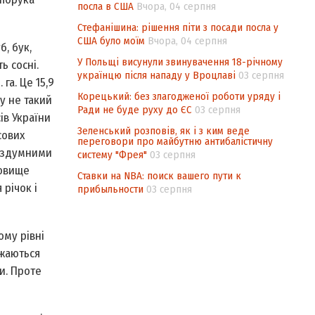
посла в США
Вчора, 04 серпня
Стефанішина: рішення піти з посади посла у
США було моїм
Вчора, 04 серпня
, бук,
У Польщі висунули звинувачення 18-річному
 сос­ні.
українцю після нападу у Вроцлаві
03 серпня
га. Це 15,9
Корецький: без злагодженої роботи уряду і
му не такий
Ради не буде руху до ЄС
03 серпня
ів України
Зеленський розповів, як і з ким веде
сових
переговори про майбутню антибалістичну
бездумними
систему "Фрея"
03 серпня
довище
Ставки на NBA: поиск вашего пути к
 річок і
прибыльности
03 серпня
ому рівні
джаються
и. Проте