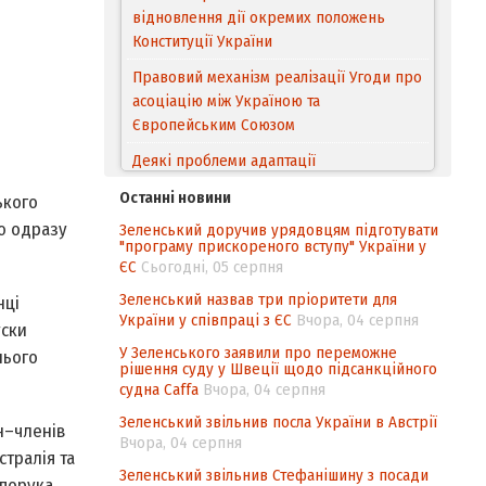
відновлення дії окремих положень
Конституції України
Правовий механізм реалізації Угоди про
асоціацію між Україною та
Європейським Cоюзом
Деякі проблеми адаптації
законодавства України щодо зазначення
Останні новини
ького
походження товарів відповідно до
ею одразу
Зеленський доручив урядовцям підготувати
Угоди про торговельні аспекти прав
"програму прискореного вступу" України у
інтелектуальної власності (TRIPS) у
ЄС
Сьогодні, 05 серпня
контексті євроінтеграції
Зеленський назвав три пріоритети для
нці
Аналіз виборчого законодавства щодо
України у співпраці з ЄС
Вчора, 04 серпня
уски
невизначеності механізму повторного
У Зеленського заявили про переможне
нього
підрахунку голосів виборців
рішення суду у Швеції щодо підсанкційного
судна Caffa
Вчора, 04 серпня
Інформаційна безпека суспільства
Зеленський звільнив посла України в Австрії
н–членів
Вчора, 04 серпня
стралія та
Зеленський звільнив Стефанішину з посади
апорука