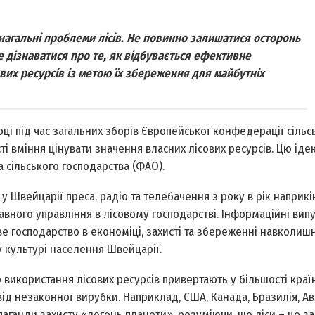
нагальні проблеми лісів. Не повинно залишатися осторонь
 дізнаватися про те, як відбувається ефективне
вих ресурсів із метою їх збереження для майбутніх
оці під час загальних зборів Європейської конфедерації сільс
і вміння цінувати значення власних лісових ресурсів. Цю ід
 сільського господарства (ФАО).
у Швейцарії преса, радіо та телебачення з року в рік наприкі
вного управління в лісовому господарстві. Інформаційні вип
ве господарство в економіці, захисті та збереженні нав­колиш
у культурі населення Швейцарії.
о використання лісових ресурсів привертають у більшості краї
від незаконної вирубки. Наприклад, США, Канада, Бразилія, Ав
паганди захисту «легень планети», розуміючи, що ліси – це з