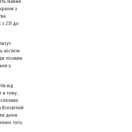
жить майже
країни з
тва
 з 231 до
титут
ь містити
ди лісовим
льки у
ів від
е в тому,
 особливо
 Всесвітній
шим днем
мінює того,