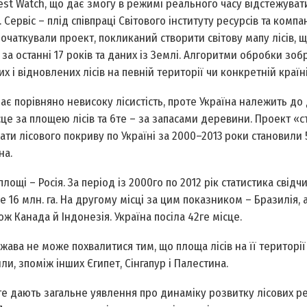
rest Watch, що дає змогу в режимі реального часу відстежуват
Cервіс – плід співпраці Світового інституту ресурсів та компан
апочаткували проект, покликаний створити світову мапу лісів, 
за останні 17 років та даних із Землі. Алгоритми обробки зо
 і відновлених лісів на певній території чи конкретній країн
ає порівняно невисоку лісистість, проте Україна належить до
це за площею лісів та 6­те – за запасами деревини. Проект «
ати лісового покриву по Україні за 2000–2013 роки становили 5
на.
ощі – Росія. За період із 2000­го по 2012 рік статистика свідч
ише 16 млн. га. На другому місці за цим показником – Бразилія, 
ж Канада й Індонезія. Україна посіла 42­ге місце.
жава не може похвалитися тим, що площа лісів на її території
, з­поміж інших Єгипет, Сінгапур і Палестина.
оте дають загальне уявлення про динаміку розвитку лісових ре