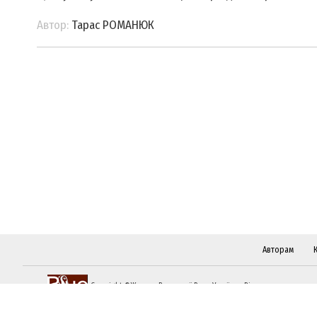
Автор:
Тарас РОМАНЮК
Авторам
Copyright ©Журнал Верховної Ради України «Віче»