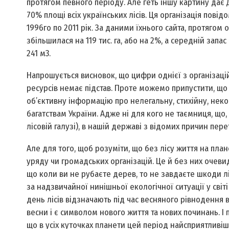
протягом певного періоду. Але геть іншу картину дає
70% площі всіх українських лісів. Ця організація повід
1996­го по 2011 рік. За даними їхнього сайта, протяго
збільшилася на 119 тис. га, або на 2%, а середній запа
241 м3.
Напрошується висновок, що цифри однієї з організацій 
ресурсів немає підстав. Проте можемо припустити, що 
об’єктивну інформацію про нелегальну, стихійну, не
багатствам України. Адже ні для кого не таємниця, що, 
лісовій галузі), в нашій державі з відомих причин пе
Але для того, щоб розуміти, що без лісу життя на план
уряду чи громадських організацій. Це й без них очевид
що коли ви не рубаєте дерев, то не завдаєте шкоди лі
за надзвичайної нинішньої екологічної ситуації у світ
день лісів відзначають під час весняного рівнодення 
весни і є символом нового життя та нових починань. І 
що в усіх куточках планети цей період найсприятливі