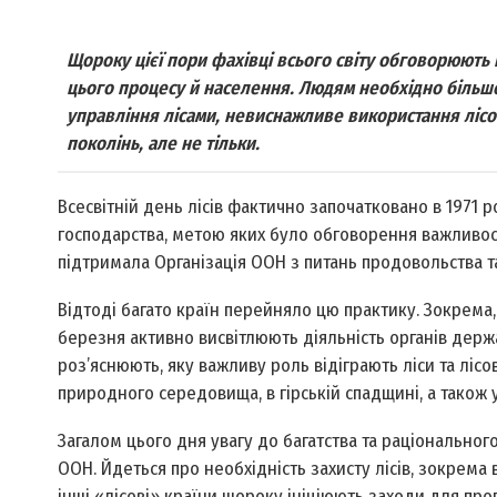
Щороку цієї пори фахівці всього світу обговорюють 
цього процесу й населення. Людям необхідно більше
управління лісами, невиснажливе використання лісо
поколінь, але не тільки.
Всесвітній день лісів фактично започатковано в 1971 р
господарства, метою яких було обговорення важливост
підтримала Організація ООН з питань продовольства та
Відтоді багато країн перейняло цю практику. Зокрема, 
березня активно висвітлюють діяльність органів держа
роз’яснюють, яку важливу роль відіграють ліси та лісо
природного середовища, в гірській спадщині, а також 
Загалом цього дня увагу до багатства та раціональног
ООН. Йдеться про необхідність захисту лісів, зокрема 
інші «лісові» країни щороку ініціюють заходи для про