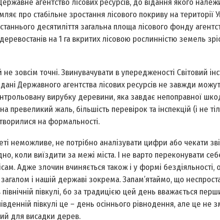
 Державне агентство лісових ресурсів, до відання якого нале
омляє про стабільне зростання лісового покриву на території У
м останнього десятиліття загальна площа лісового фонду агентс
с деревостанів на 1 га вкритих лісовою рослинністю земель зріс
не зов­сім точні. Звинувачувати в упередженості Світовий інс
дані Державного агентства лісових ресурсів не завж­ди можут
контрольовану вирубку деревини, яка завдає непоправної шко
на превеликий жаль, більшість перевірок та інспекцій (і не ті
ретворилися на формальності.
еті неможливе, не потрібно аналізувати цифри або чекати звіт
но, коли виїздити за межі міста. І не варто переконувати себ
сам. Адже злочин вчиняється також і у формі бездіяльності,
і загалом і нашій державі зокрема. Запам’ятаймо, що неспроста
в північній півкулі, бо за традицією цей день вважається пер
південній півкулі це – день осіннього рівнодення, але це не з
ший для висадки дерев.