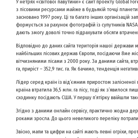
У нетрях «світової павутини» є сайт проекту Global Fo
з лісовими ресурсами майже в будь­якій точці планети. 
засновано 1997 року. Ці та багато інших організацій з
формується за рахунок фотографій із супутників NASA 
дають змогу доволі точно підрахувати обсяги втрачених
Відповідно до даних сайта територія нашої держави м
найбільших лісових держав Європи, посідаючи 8­ме міс
віт­чизняними лісами з 2000 року. За даними сайта, втр
га, приріст – 352,9 тис. га. Як бачимо, тенденція негатив
Лідер серед країн із від’ємним приростом залісненої пл
країна втратила 36,5 млн. га лісу, тоді як з’явилося л
сходинку посідають США. У першу п’ятірку ввійшли тако
Згідно з даними он­лайн сервісу, практично жодна дер
роками зросла. До цього невеликого переліку потрапили
Звісно, мапи та цифри на сайті мають певні огріхи, пр