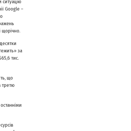
и ситуацію
ії Google –
що
бражень
і щорічно.
 десятки
стежить» за
65,6 тис.
ить, що
а третю
 останніми
сурсів