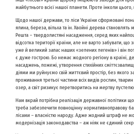
майбутнього всієї нашої планети. Проте інколи цього, 
Щодо нашої держави, то ліси України сформовані понад
ялина, береза, вільха та ін. Хвойні дерева становлять 
Решта – твердолистяні насадження, серед яких найпошир
відсотка території країни, але не варто забувати, що 
уже й великий запас наших «зелених легенів» і він п
є дуже гострою. Бо немає жодного регіону в країні, де
насаджень, пожежі, утворення стихійних сміттєзвалищ
діями ми руйнуємо свій життєвий простір, без якого з
проживання третьої частини всіх видів рослин, тварин і
озер, а світ ризикує перетворитись на мертву пустелю
Нам вкрай потрібна реалізація державної політики що
треба забезпечити повноцінну нормативно­правову б
лісами – власністю народу. Адже жодний штраф не мо
модернізація законодавства – аж ніяк не єдиний секре