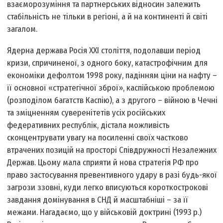
взаєморозуміння та партнерських відносин залежить
стабільність не тільки в регіоні, а й на континенті й світі
загалом.
Ядерна держава Росія ХХІ століття, подолавши період
кризи, спричиненої, з одного боку, катастрофічним для
економіки дефолтом 1998 року, падінням ціни на нафту –
її основної «стратегічної зброї», каспійською проблемою
(розподілом багатств Каспію), а з другого – війною в Чечні
та зміцненням суверенітетів усіх російських
федеративних республік, дістала можливість
сконцентрувати увагу на посиленні своїх частково
втрачених позицій на просторі Співдружності Незалежних
Держав. Цьому мала сприяти й нова стратегія РФ про
право застосування превентивного удару в разі будь-якої
загрози ззовні, куди легко вписуються короткострокові
завдання домінування в СНД й масштабніші – за її
межами. Нагадаємо, що у військовій доктрині (1993 р.)