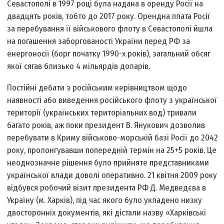
Севастополі в 1997 році була надана в оренду Росії на
двадцять років, тобто до 2017 року. Орендна плата Росії
за перебування її військового флоту в Севастополі йшла
на погашення заборгованості України перед РФ за
енергоносії (борг початку 1990-х років), загальний обсяг
якої сягав близько 4 мільярдів доларів.
Постійні дебати з російським керівництвом щодо
наявності або виведення російського флоту з української
території (українських територіальних вод) тривали
багато років, аж поки президент В. Янукович дозволив
перебувати в Криму військово-морській базі Росії до 2042
року, пролонгувавши попередній термін на 25+5 років. Це
неоднозначне рішення було прийняте представниками
української влади доволі оперативно. 21 квітня 2009 року
відбувся робочий візит президента РФ Д. Медведєва в
Україну (м. Харків), під час якого було укладено низку
двосторонніх документів, які дістали назву «Харківські