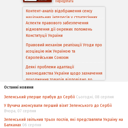
Передплата
Аспекти правового забезпечення
відновлення дії окремих положень
Конституції України
Правовий механізм реалізації Угоди про
асоціацію між Україною та
Європейським Cоюзом
Деякі проблеми адаптації
законодавства України щодо зазначення
походження товарів відповідно до
Угоди про торговельні аспекти прав
інтелектуальної власності (TRIPS) у
контексті євроінтеграції
Останні новини
Аналіз виборчого законодавства щодо
Зеленський уперше прибув до Сербії
Сьогодні, 08 серпня
невизначеності механізму повторного
У Вучича анонсували перший візит Зеленського до Сербії
підрахунку голосів виборців
Вчора, 07 серпня
Інформаційна безпека суспільства
Зеленський звільнив трьох послів, які представляли Україну на
Балканах
06 серпня
Контент-аналіз відображення сенсу