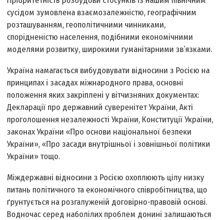
Пріоритетність розбудови стосунків із нашим північним
сусідом зумовлена взаємозалежністю, географічним
розташуванням, геополітичними чинниками,
спорідненістю населення, подібними економічними
моделями розвитку, широкими гуманітарними зв’язками.
Україна намагається вибудовувати відносини з Росією на
принципах і засадах міжнародного права, основні
положення яких закріплені у вітчизняних документах:
Декларації про державний суверенітет України, Акті
проголошення незалежності України, Конституції України,
законах України «Про основи національної безпеки
України», «Про засади внутрішньої і зовнішньої політики
України» тощо.
Міждержавні відносини з Росією охоплюють цілу низку
питань політичного та економічного співробітництва, що
ґрунтується на розгалуженій договірно-правовій основі.
Водночас серед наболілих проблем донині залишаються