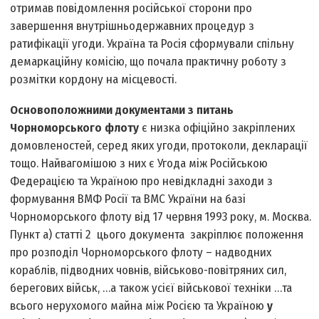
отримав повідомлення російської сторони про
завершення внутрішньодержавних процедур з
ратифікації угоди. Україна та Росія сформували спільну
демаркаційну комісію, що почала практичну роботу з
розмітки кордону на місцевості.
Основоположними документами з питань
Чорноморського флоту
є низка офіційно закріплених
домовленостей, серед яких угоди, протоколи, декларації
тощо. Найвагомішою з них є Угода між Російською
Федерацією та Україною про невідкладні заходи з
формування ВМФ Росії та ВМС України на базі
Чорноморського флоту від 17 червня 1993 року, м. Москва.
Пункт а) статті 2 цього документа закріплює положення
про розподіл Чорноморського флоту – надводних
кораблів, підводних човнів, військово-повітряних сил,
берегових військ, …а також усієї військової техніки …та
всього нерухомого майна між Росією та Україною
у