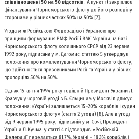
співвідношенні 50 на 50 відсотків
. А пункт г) закріплює
фінансування Чорноморського флоту до його розподілу
сторонами у рівних частках 50% на 50% [7].
Угода між Російською Федерацією і Україною про
принципи формування ВМФ Росії і ВМС України на базі
Чорноморського флоту колишнього СРСР від 23 червня
1992 року, підписана у м. Дагомис, статтею 5 утверджує
положення про комплектування Чорноморського флоту,
що здійснюється призовниками Росії та України у рівних
пропорціях 50% на 50%.
Однак 15 квітня 1994 року тодішній Президент України Л.
Кравчук у черговій угоді з Б. Єльциним у Москві підписує
положення: «Україні залишається 15–20% кораблів і суден
Чорноморського флоту» (стаття 2 угоди) [8]. Але в угоді
від 9 червня 1995 року, підписаній у м. Сочі, Президент
України Л. Кучма у статті 4 підтвердив: «Російській
Федерації передається 81,7%, Україні – 18,3% кораблів і