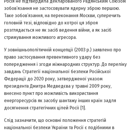
Росія не підтвердила декларованого Радянським Союзом
зобов’язання не застосовувати ядерну зброю першою.
Таке зобов’язання, на переконання Москви, суперечить
головній тезі, відповідно до котрої ця зброя
розглядається не як засіб ведення війни, а як засіб
стримування можливого агресора.
У зовнішньополітичній концепції (2003 р.) заявлено про
право застосування превентивного удару без
попередження і згоди міжнародних структур. До переліку
завдань Стратегії національної безпеки Російської
Федерації до 2020 року, затвердженої указом
президента Дмитра Медведєва у травні 2009 року,
внесено пункт про можливість використання
енергоресурсів як засобу шантажу інших країн задля
досягнення стратегічних цілей Росії [1].
Слід зазначити, що основні положення стратегій
національної безпеки України та Росії є подібними в