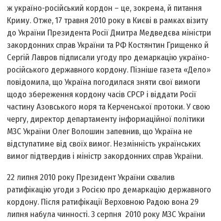
ж україно-російський кордон – це, зокрема, й питання
Криму. Отже, 17 травня 2010 року в Києві в рамках візиту
до України Президента Росії Дмитра Медведєва міністри
закордонних справ України та РФ Костянтин Грищенко й
Сергій Лавров підписали угоду про демаркацію україно-
російського державного кордону. Пізніше газета «Дело»
повідомила, що Україна погодилася зняти свої вимоги
щодо збереження кордону часів СРСР і віддати Росії
частину Азовського моря та Керченської протоки. У свою
чергу, директор департаменту інформаційної політики
МЗС України Олег Волошин запевнив, що Україна не
відступатиме від своїх вимог. Незмінність українських
вимог підтвердив і міністр закордонних справ України.
22 липня 2010 року Президент України схвалив
ратифікацію угоди з Росією про демаркацію державного
кордону. Після ратифікації Верховною Радою вона 29
липня набула чинності. 3 серпня 2010 року МЗС України