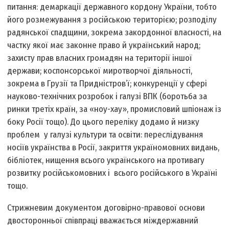
питання: демаркації державного кордону України, тобто
його розмежування з російською територією; розподілу
радянської спадщини, зокрема закордонної власності, на
частку якої має законне право й український народ;
захисту прав власних громадян на території іншої
держави; коспонсорської миротворчої діяльності,
зокрема в Грузії та Придністров’ї; конкуренції у сфері
науково-технічних розробок і галузі ВПК (боротьба за
ринки третіх країн, за «ноу-хау», промисловий шпіонаж із
боку Росії тощо). До цього переліку додамо й низку
проблем у галузі культури та освіти: переслідування
носіїв українства в Росії, закриття україномовних видань,
бібліотек, нищення всього українського на противагу
розвитку російськомовних і всього російського в Україні
тощо.
Стрижневим документом договірно-правової основи
двосторонньої співпраці вважається міждержавний