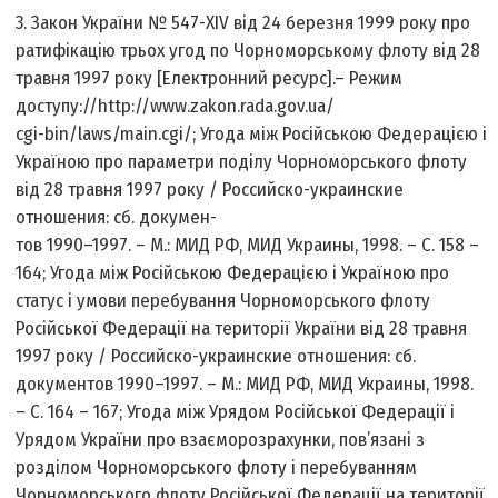
3. Закон України № 547-XIV від 24 березня 1999 року про
ратифікацію трьох угод по Чорноморському флоту від 28
травня 1997 року [Електронний ресурс].– Режим
доступу://http://www.zakon.rada.gov.ua/
cgi-bin/laws/main.cgi/; Угода між Російською Федерацією і
Україною про параметри поділу Чорноморського флоту
від 28 травня 1997 року / Российско-украинские
отношения: сб. докумен-
тов 1990–1997. – М.: МИД РФ, МИД Украины, 1998. – С. 158 –
164; Угода між Російською Федерацією і Україною про
статус і умови перебування Чорноморського флоту
Російської Федерації на території України від 28 травня
1997 року / Российско-украинские отношения: сб.
документов 1990–1997. – М.: МИД РФ, МИД Украины, 1998.
– С. 164 – 167; Угода між Урядом Російської Федерації і
Урядом України про взаєморозрахунки, пов’язані з
розділом Чорноморського флоту і перебуванням
Чорноморського флоту Російської Федерації на території