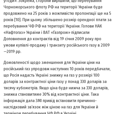
угоди». Зокрема, сторони вирішили, що перебування
Чорноморського флоту РФ на території України буде
продовжено на 25 років з можливістю пролонгації ще на 5
років [10]. При цьому збільшено розмір орендної плати за
перебування ЧФ РФ на території України. Голови НАК
«Нафтогаз» України і ВАТ «Газпром» підписали
Доповнення до контрактів від 19 січня 2009 року про
умови купівлі-продажу і транзиту російського газу в 2009
—2019 рр.
Домовленості щодо зменшення для України ціни на
російський газ упродовж наступних 10 років передбачали,
що Росія надасть Україні знижку на газ у розмірі 100
доларів за контрактної ціни газу у понад 330 доларів за
тисячу кубометрів. Якщо ціна буде нижча за 330 доларів,
знижка становитиме 30% від контрактної ціни. Така
інформація дала ЗМІ привід встановити причинно-
наслідковий зв’язок між ціною на газ для України й
терміном перебування ЧФ РФ в Україні.