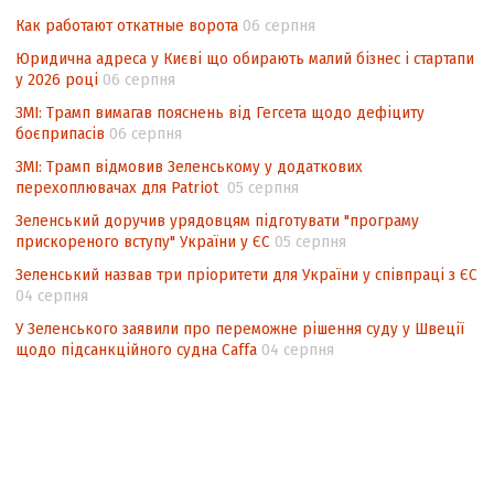
національних інтересів у стратегічних
Как работают откатные ворота
06 серпня
нормативно-правових документах
Юридична адреса у Києві що обирають малий бізнес і стартапи
у 2026 році
06 серпня
ЗМІ: Трамп вимагав пояснень від Гегсета щодо дефіциту
боєприпасів
06 серпня
ЗМІ: Трамп відмовив Зеленському у додаткових
перехоплювачах для Patriot
05 серпня
Зеленський доручив урядовцям підготувати "програму
прискореного вступу" України у ЄС
05 серпня
Зеленський назвав три пріоритети для України у співпраці з ЄС
04 серпня
У Зеленського заявили про переможне рішення суду у Швеції
щодо підсанкційного судна Caffa
04 серпня