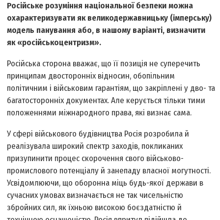
Російське розуміння національної безпеки можна
охарактеризувати як великодержавницьку (імперську)
модель панування або, в нашому варіанті, визначити
як «російськоцентризм».
Російська сторона вважає, що її позиція не суперечить
принципам двосторонніх відносин, обопільним
політичним і військовим гарантіям, що закріплені у дво- та
багатосторонніх документах. Але керується тільки тими
положеннями міжнародного права, які визнає сама.
У сфері військового будівництва Росія розробила й
реалізувала широкий спектр заходів, покликаних
призупинити процес скорочення свого військово-
промислового потенціалу й занепаду власної могутності.
Усвідомлюючи, що оборонна міць будь-якої держави в
сучасних умовах визначається не так чисельністю
збройних сил, як їхньою високою боєздатністю й
технічною оснащеністю, Росія впритул підійшла до