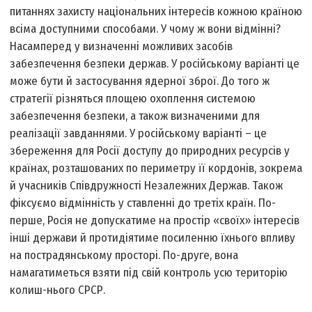
питаннях захисту національних інтересів кожною країною
всіма доступними способами. У чому ж вони відмінні?
Насамперед у визначенні можливих засобів
забезпечення безпеки держав. У російському варіанті це
може бути й застосування ядерної зброї. До того ж
стратегії різняться площею охоплення системою
забезпечення безпеки, а також визначеними для
реалізації завданнями. У російському варіанті – це
збереження для Росії доступу до природних ресурсів у
країнах, розташованих по периметру її кордонів, зокрема
й учасників Співдружності Незалежних Держав. Також
фіксуємо відмінність у ставленні до третіх країн. По-
перше, Росія не допускатиме на простір «своїх» інтересів
інші держави й протидіятиме посиленню їхнього впливу
на пострадянському просторі. По-друге, вона
намагатиметься взяти під свій контроль усю територію
колиш-нього СРСР.