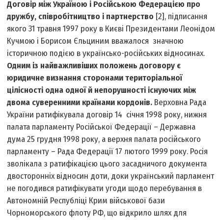
Договір між Україною і Російською Федерацією про
дружбу, співробітництво і партнерство
[2], підписання
якого 31 травня 1997 року в Києві Президентами Леонідом
Кучмою і Борисом Єльциним вважалося значною
історичною подією в українсько-російських відносинах.
Одним із найважливіших положень договору є
юридичне визнання сторонами територіальної
цілісності одна одної й непорушності існуючих між
двома суверенними країнами кордонів.
Верховна Рада
України ратифікувала договір 14 січня 1998 року, нижня
палата парламенту Російської Федерації – Державна
дума 25 грудня 1998 року, а верхня палата російського
парламенту – Рада Федерації 17 лютого 1999 року. Росія
зволікала з ратифікацією цього засадничого документа
двосторонніх відносин доти, доки український парламент
не погодився ратифікувати угоди щодо перебування в
Автономній Республіці Крим військової бази
Чорноморського флоту РФ, що відкрило шлях для