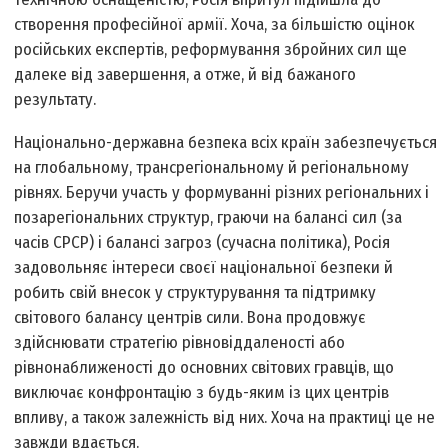
створення професійної армії. Хоча, за більшістю оцінок
російських експертів, реформування збройних сил ще
далеке від завершення, а отже, й від бажаного
результату.
Національно-державна безпека всіх країн забезпечується
на глобальному, трансрегіональному й регіональному
рівнях. Беручи участь у формуванні різних регіональних і
позарегіональних структур, граючи на балансі сил (за
часів СРСР) і балансі загроз (сучасна політика), Росія
задовольняє інтереси своєї національної безпеки й
робить свій внесок у структурування та підтримку
світового балансу центрів сили. Вона продовжує
здійснювати стратегію рівновіддаленості або
рівнонаближеності до основних світових гравців, що
виключає конфронтацію з будь-яким із цих центрів
впливу, а також залежність від них. Хоча на практиці це не
завжди вдається.