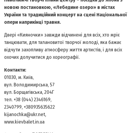
новою постановкою, «Лебедине озеро» в містах
України та традиційний концерт на сцені Національної
опери наприкінці травня.
Двері «Кияночки» завжди відчинені для всіх, хто мріє
танцювати, для талановитої творчої молоді, яка бажає
відчути захопливу атмосферу життя артистів, і для всіх
охочих долучитися до хореографії.
Контакти:
01030, м. Київ,
вул. Володимирська, 57
вул. Борщагівська, 204­Г
тел. +38 (044) 234­61­69,
234­07­99, +38093­563­5622
kijanochka@ukr.net,
www.kievbalet.in.ua