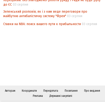
Корецький: без злагодженої роботи уряду і Ради не буде руху
до ЄС
03 серпня
Зеленський розповів, як і з ким веде переговори про
майбутню антибалістичну систему "Фрея"
03 серпня
Ставки на NBA: поиск вашего пути к прибыльности
03 серпня
Авторам
Координати
Передплата
Посилання
Про видання
Реклама
Державні закупівлі