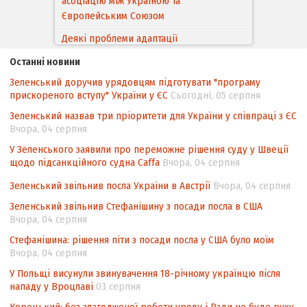
асоціацію між Україною та
Європейським Cоюзом
Деякі проблеми адаптації
законодавства України щодо зазначення
Останні новини
походження товарів відповідно до
Зеленський доручив урядовцям підготувати "програму
Угоди про торговельні аспекти прав
прискореного вступу" України у ЄС
Сьогодні, 05 серпня
інтелектуальної власності (TRIPS) у
контексті євроінтеграції
Зеленський назвав три пріоритети для України у співпраці з ЄС
Вчора, 04 серпня
Аналіз виборчого законодавства щодо
У Зеленського заявили про переможне рішення суду у Швеції
невизначеності механізму повторного
щодо підсанкційного судна Caffa
Вчора, 04 серпня
підрахунку голосів виборців
Зеленський звільнив посла України в Австрії
Вчора, 04 серпня
Інформаційна безпека суспільства
Зеленський звільнив Стефанішину з посади посла в США
Вчора, 04 серпня
Стефанішина: рішення піти з посади посла у США було моїм
Вчора, 04 серпня
У Польщі висунули звинувачення 18-річному українцю після
нападу у Вроцлаві
03 серпня