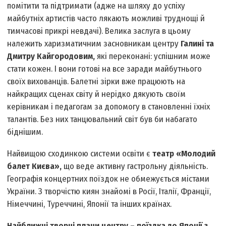
помітити та підтримати (адже на шляху до успіху
майбутніх артистів часто лякають можливі труднощі й
тимчасові прикрі невдачі). Велика заслуга в цьому
належить харизматичним засновникам центру
Галині та
Дмитру Кайгородовим,
які переконані: успішним може
стати кожен. І вони готові на все заради майбутнього
своїх вихованців. Балетні зірки вже працюють на
найкращих сценах світу й нерідко дякують своїм
керівникам і педагогам за допомогу в становленні їхніх
талантів. Без них танцювальний світ був би набагато
біднішим.
Найвищою сходинкою системи освіти є
театр «Молодий
балет Києва»,
що веде активну гастрольну діяльність.
Географія концертних поїздок не обмежується містами
України. З творчістю киян знайомі в Росії, Італії, Франції,
Німеччині, Туреччині, Японії та інших країнах.
Найближчі творчі плани центру – поїздка до Японії з