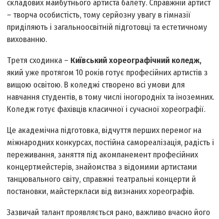
складових майбутнього артиста балету. Справжній артист
– творча особистість, тому серйозну увагу в гімназії
приділяють і загальноосвітній підготовці та естетичному
вихованню.
Третя сходинка –
Київський хореографічний коледж,
який уже протягом 10 років готує професійних артистів з
вищою освітою. В колед­жі створено всі умови для
навчання студентів, в тому числі іногородніх та іноземних.
Коледж готує фахівців класичної і сучасної хореографії.
Це академічна підготовка, відчуття перших перемог на
міжнародних конкурсах, постійна самореалізація, радість і
переживання, заняття під акомпанемент професійних
концертмейстерів, знайомства з відомими артистами
танцювального світу, справжні театральні концерти й
постановки, майстер­класи від визнаних хореографів.
Зазвичай талант проявляється рано, важливо вчасно його