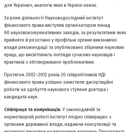
для України», аналогів яких в Україні немає.
За роки діяльності Науково­дослідний інститут
фінансового права виступив організатором понад
60 науково­комунікативних заходів, за результатами яких
прийнято й розіслано у профільні органи виконавчої
влади рекомендації та опубліковано збірники наукових
праць, що висвітлюють погляди сучасних науковців і
практиків з обговорюваної проблематики.
Протягом 2002–2012 років 20 співробітників НДІ
фінансового права успішно захистили дисертаційні
роботи на здобуття наукового ступеня доктора і
кандидата наук.
Співпраця та комунікація.
У законодавчій та
нормотворчій роботі Інститут плідно співпрацює з
органами державної влади, надаючи консультації та
експертні висновки на виконання доручень Президента