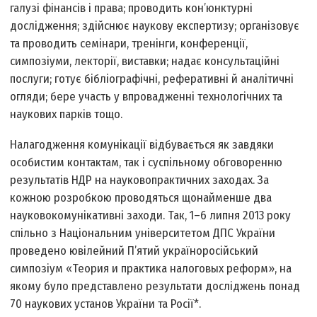
галузі фінансів і права; проводить кон’юнктурні
дослідження; здійснює наукову експертизу; організовує
та проводить семінари, тренінги, конференції,
симпозіуми, лекторії, виставки; надає консультаційні
послуги; готує бібліографічні, реферативні й аналітичні
огляди; бере участь у впровадженні технологічних та
наукових парків тощо.
Налагодження комунікації відбувається як завдяки
особистим контактам, так і суспільному обговоренню
результатів НДР на науково­практичних заходах. За
кожною розробкою проводяться щонайменше два
науково­комунікативні заходи. Так, 1–6 липня 2013 року
спільно з Національним університетом ДПС України
проведено ювілейний П’ятий україно­російський
симпозіум «Теория и практика налоговых реформ», на
якому було представлено результати досліджень понад
70 наукових установ України та Росії*.