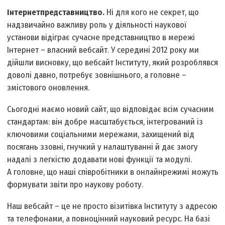
Інтернет­представництво.
Ні для кого не секрет, що
надзвичайно важливу роль у діяльності наукової
установи відіграє сучасне представництво в мережі
Інтернет – власний веб­сайт. У середині 2012 року ми
дійшли висновку, що веб­сайт Інституту, який розроблявся
доволі давно, потребує зовнішнього, а головне –
змістового оновлення.
Сьогодні маємо новий сайт, що відповідає всім сучасним
стандартам: він добре масштабується, інтегрований із
ключовими соціальними мережами, захищений від
посягань ззовні, гнучкий у налаштуванні й дає змогу
надалі з легкістю додавати нові функції та модулі.
А головне, що наші співробітники в онлайн­режимі можуть
формувати звіти про наукову роботу.
Наш веб­сайт – це не просто візитівка Інституту з адресою
та телефонами, а повноцінний науковий ресурс. На базі