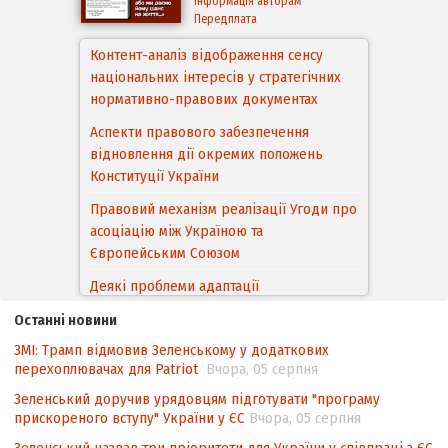
Інформація авторам
Передплата
Контент-аналіз відображення сенсу
національних інтересів у стратегічних
нормативно-правових документах
Аспекти правового забезпечення
відновлення дії окремих положень
Конституції України
Правовий механізм реалізації Угоди про
асоціацію між Україною та
Європейським Cоюзом
Деякі проблеми адаптації
законодавства України щодо зазначення
Останні новини
походження товарів відповідно до
ЗМІ: Трамп відмовив Зеленському у додаткових
Угоди про торговельні аспекти прав
перехоплювачах для Patriot
Вчора, 05 серпня
інтелектуальної власності (TRIPS) у
контексті євроінтеграції
Зеленський доручив урядовцям підготувати "програму
прискореного вступу" України у ЄС
Вчора, 05 серпня
Аналіз виборчого законодавства щодо