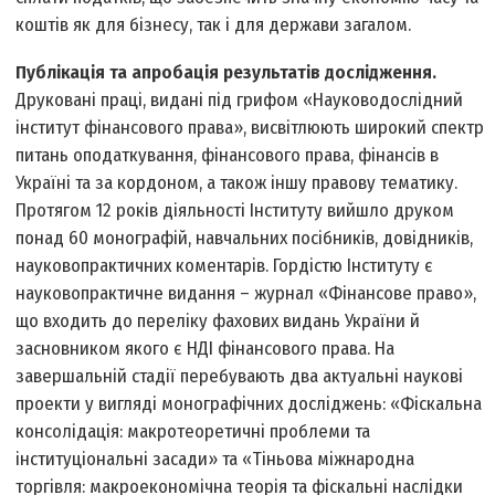
коштів як для бізнесу, так і для держави загалом.
Публікація та апробація результатів дослідження.
Друковані праці, видані під грифом «Науково­дослідний
інститут фінансового права», висвітлюють широкий спектр
питань оподаткування, фінансового права, фінансів в
Україні та за кордоном, а також іншу правову тематику.
Протягом 12 років діяльності Інституту вийшло друком
понад 60 монографій, навчальних посібників, довідників,
науково­практичних коментарів. Гордістю Інституту є
науково­практичне видання – журнал «Фінансове право»,
що входить до переліку фахових видань України й
засновником якого є НДІ фінансового права. На
завершальній стадії перебувають два актуальні наукові
проекти у вигляді монографічних досліджень: «Фіскальна
консолідація: макротеоретичні проблеми та
інституціональні засади» та «Тіньова міжнародна
торгівля: макроекономічна теорія та фіскальні наслідки