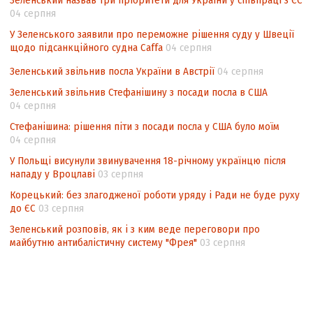
Зеленський назвав три пріоритети для України у співпраці з ЄС
невизначеності механізму повторного
04 серпня
підрахунку голосів виборців
У Зеленського заявили про переможне рішення суду у Швеції
Інформаційна безпека суспільства
щодо підсанкційного судна Caffa
04 серпня
Зеленський звільнив посла України в Австрії
04 серпня
Зеленський звільнив Стефанішину з посади посла в США
04 серпня
Стефанішина: рішення піти з посади посла у США було моїм
04 серпня
У Польщі висунули звинувачення 18-річному українцю після
нападу у Вроцлаві
03 серпня
Корецький: без злагодженої роботи уряду і Ради не буде руху
до ЄС
03 серпня
Зеленський розповів, як і з ким веде переговори про
майбутню антибалістичну систему "Фрея"
03 серпня