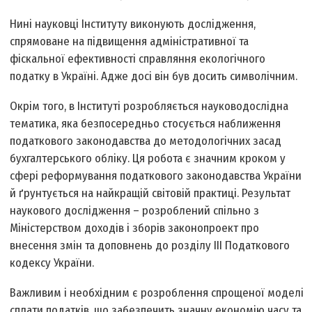
Нині науковці Інституту виконують дослідження,
спрямоване на підвищення адміністративної та
фіскальної ефективності справляння екологічного
податку в Україні. Адже досі він був досить символічним.
Окрім того, в Інституті розробляється науково­дослідна
тематика, яка безпосередньо стосується наближення
податкового законодавства до методологічних засад
бухгалтерського обліку. Ця робота є значним кроком у
сфері реформування податкового законодавства України
й ґрунтується на найкращій світовій практиці. Результат
наукового дослідження – розроблений спільно з
Міністерством доходів і зборів законопроект про
внесення змін та доповнень до розділу ІІІ Податкового
кодексу України.
Важливим і необхідним є розроблення спрощеної моделі
сплати податків, що забезпечить значну економію часу та