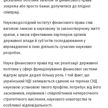
фіскальної політики загалом та фінансового права
зокрема або просто бажає долучитися до плідної
співпраці.
Науково­дослідний інститут фінансового права став
вагомою ланкою в науковому та законотворчому житті
країни, а також ефективним партнером органів
державної влади й суб’єктів господарювання у
впровадженні в їхню діяльність сучасних наукових
розробок.
Наука фінансового права під час реалізації державної
політики у сфері функціонування фінансової системи
відіграє щорік дедалі більшу роль. І той факт, що
український НДІ залишається єдиною на теренах СНД
науковою установою такого профілю, потребує від його
засновників, керівників і співробітників непересічного
стратегічного мислення, наукового новаторства та
особливої відповідальності.