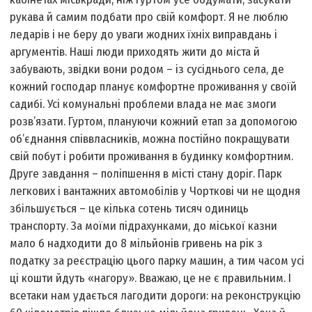
рукава й самим подбати про свій комфорт. Я не люблю
ледарів і не беру до уваги жодних їхніх виправдань і
аргументів. Наші люди приходять жити до міста й
забувають, звідки вони родом – із сусіднього села, де
кожний господар планує комфортне проживання у своїй
садибі. Усі комунальні проблеми влада не має змоги
розв’язати. Гуртом, плануючи кожний етап за допомогою
об’єднання співвласників, можна постійно покращувати
свій побут і робити проживання в будинку комфортним.
Друге завдання – поліпшення в місті стану доріг. Парк
легкових і вантажних автомобілів у Чорткові чи не щодня
збільшується – це кілька сотень тисяч одиниць
транспорту. За моїми підрахунками, до міської казни
мало б надходити до 8 мільйонів гривень на рік з
податку за реєстрацію цього парку машин, а тим часом усі
ці кошти йдуть «нагору». Вважаю, це не є правильним. І
все­таки нам удається лагодити дороги: на реконструкцію