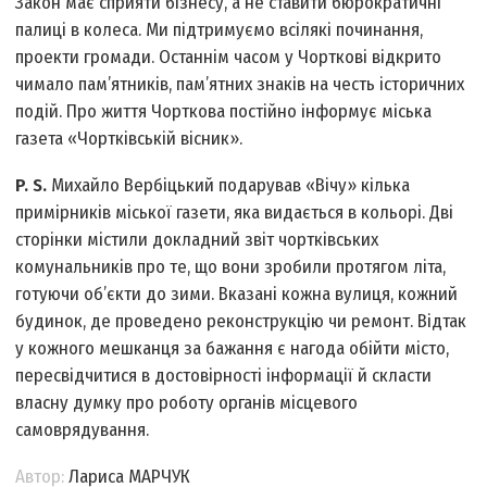
Закон має сприяти бізнесу, а не ставити бюрократичні
палиці в колеса. Ми підтримуємо всілякі починання,
проекти громади. Останнім часом у Чорткові відкрито
чимало пам’ятників, пам’ятних знаків на честь історичних
подій. Про життя Чорткова постійно інформує міська
газета «Чортківській вісник».
P. S.
Михайло Вербіцький подарував «Вічу» кілька
примірників міської газети, яка видається в кольорі. Дві
сторінки містили докладний звіт чортківських
комунальників про те, що вони зробили протягом літа,
готуючи об’єкти до зими. Вказані кожна вулиця, кожний
будинок, де проведено реконструкцію чи ремонт. Відтак
у кожного мешканця за бажання є нагода обійти місто,
пересвідчитися в достовірності інформації й скласти
власну думку про роботу органів місцевого
самоврядування.
Автор:
Лариса МАРЧУК