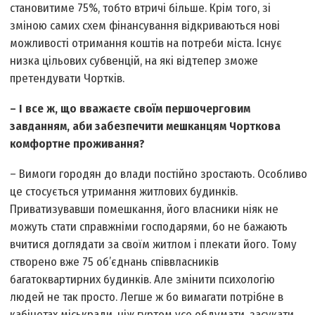
становитиме 75%, тобто втричі більше. Крім того, зі
зміною самих схем фінансування відкриваються нові
можливості отримання коштів на потреби міста. Існує
низка цільових субвенцій, на які відтепер зможе
претендувати Чортків.
– І все ж, що вважаєте своїм першочерговим
завданням, аби забезпечити мешканцям Чорткова
комфортне проживання?
– Вимоги городян до влади постійно зростають. Особ­ливо
це стосується утримання житлових будинків.
Приватизувавши помешкання, його власники ніяк не
можуть стати справжніми господарями, бо не бажають
вчитися доглядати за своїм житлом і плекати його. Тому
створено вже 75 об’єднань співвласників
багатоквартирних будинків. Але змінити психологію
людей не так прос­то. Легше ж бо вимагати потрібне в
кабінетах міськради, ніж гуртом усе обдумати, засукати