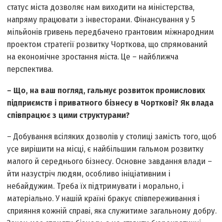
статус міста дозволяє нам виходити на міністерства,
напряму працювати з інвесторами. Фінансування у 5
мільйонів гривень передбачено грантовим міжнародним
проектом стратегії розвитку Чорткова, що спрямований
на економічне зростання міста. Це – найближча
перспектива.
– Що, на ваш погляд, гальмує розвиток промислових
підприємств і приватного бізнесу в Чорткові? Як влада
співпрацює з цими структурами?
– Добування всіляких дозволів у столиці замість того, щоб
усе вирішити на місці, є найбільшим гальмом розвитку
малого й середнього бізнесу. Основне завдання влади –
йти назустріч людям, особливо ініціативним і
небайдужим. Треба їх підтримувати і морально, і
матеріально. У нашій країні бракує співпереживання і
сприяння кожній справі, яка служитиме загальному добру.