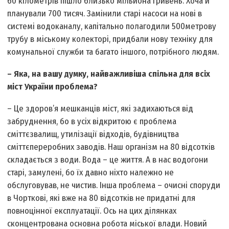
60 кілометрів пішло близько мільйона гривень. Хоча й
планували 700 тисяч. Замінили старі насоси на нові в
системі водоканалу, капітально полагодили 500­метрову
трубу в міському колекторі, придбали нову техніку для
комунальної служби та багато іншого, потрібного людям.
– Яка, на вашу думку, найважливіша спільна для всіх
міст України проблема?
– Це здоров’я мешканців міст, які задихаються від
забруднення, бо в усіх відкритою є проблема
сміттєзвалищ, утилізації відходів, будівництва
сміттєпереробних заводів. Наш організм на 80 відсотків
складається з води. Вода – це життя. А в нас водогони
старі, замулені, бо їх давно ніхто належно не
обслуговував, не чистив. Інша проблема – очисні споруди
в Чорткові, які вже на 80 відсотків не придатні для
повноцінної експлуатації. Ось на цих ділянках
сконцентрована основна робота міської влади. Новий