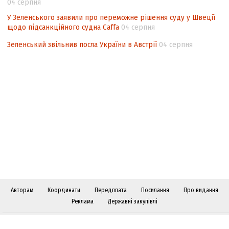
04 серпня
У Зеленського заявили про переможне рішення суду у Швеції
щодо підсанкційного судна Caffa
04 серпня
Зеленський звільнив посла України в Австрії
04 серпня
Авторам
Координати
Передплата
Посилання
Про видання
Реклама
Державні закупівлі