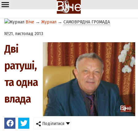
Віче
→
Журнал
→
САМОВРЯДНА ГРОМАДА
№21, листопад 2013
Дві
ратуші,
та одна
влада
Поділитися