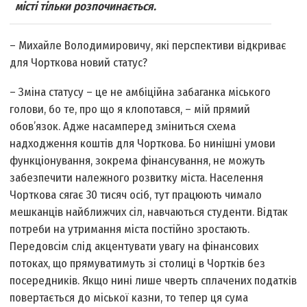
місті тільки розпочинається.
– Михайле Володимировичу, які перспективи відкриває
для Чорткова новий статус?
– Зміна статусу – це не амбіційна забаганка міського
голови, бо те, про що я клопотався, – мій прямий
обов’язок. Адже насамперед зміниться схема
надходження коштів для Чорткова. Бо нинішні умови
функціонування, зокрема фінансування, не можуть
забезпечити належного розвитку міста. Населення
Чорткова сягає 30 тисяч осіб, тут працюють чимало
мешканців найближчих сіл, навчаються студенти. Відтак
потреби на утримання міста постійно зростають.
Передовсім слід акцентувати увагу на фінансових
потоках, що прямуватимуть зі столиці в Чортків без
посередників. Якщо нині лише чверть сплачених податків
повертається до міської казни, то тепер ця сума