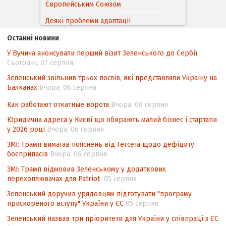
Європейським Cоюзом
Деякі проблеми адаптації
законодавства України щодо зазначення
Останні новини
походження товарів відповідно до
У Вучича анонсували перший візит Зеленського до Сербії
Угоди про торговельні аспекти прав
Сьогодні, 07 серпня
інтелектуальної власності (TRIPS) у
контексті євроінтеграції
Зеленський звільнив трьох послів, які представляли Україну на
Балканах
Вчора, 06 серпня
Аналіз виборчого законодавства щодо
невизначеності механізму повторного
Как работают откатные ворота
Вчора, 06 серпня
підрахунку голосів виборців
Юридична адреса у Києві що обирають малий бізнес і стартапи
у 2026 році
Вчора, 06 серпня
Інформаційна безпека суспільства
ЗМІ: Трамп вимагав пояснень від Гегсета щодо дефіциту
боєприпасів
Вчора, 06 серпня
ЗМІ: Трамп відмовив Зеленському у додаткових
перехоплювачах для Patriot
05 серпня
Зеленський доручив урядовцям підготувати "програму
прискореного вступу" України у ЄС
05 серпня
Зеленський назвав три пріоритети для України у співпраці з ЄС