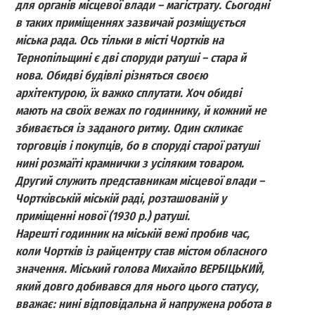
для органів місцевої влади – магістрату. Сьогодні
в таких приміщеннях зазвичай розміщується
міська рада. Ось тільки в місті Чортків на
Тернопільщині є дві споруди ратуші – стара й
нова. Обидві будівлі різняться своєю
архітектурою, їх важко сплутати. Хоч обидві
мають на своїх вежах по годиннику, й кожний не
збивається із заданого ритму. Один скликає
торговців і покупців, бо в споруді старої ратуші
нині розмаїті крамнички з усіляким товаром.
Другий служить представникам місцевої влади –
Чортківській міській раді, розташованій у
приміщенні нової (1930 р.) ратуші.
Нарешті годинник на міській вежі пробив час,
коли Чортків із райцентру став містом обласного
значення. Міський голова Михайло ВЕРБІЦЬКИЙ,
який довго добивався для нього цього статусу,
вважає: нині відповідальна й напружена робота в