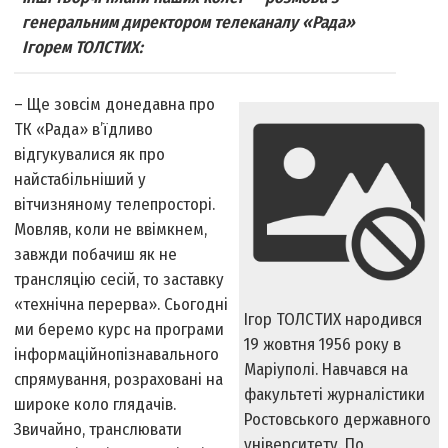
генеральним директором телеканалу «Рада»
Ігорем ТОЛСТИХ:
– Ще зовсім донедавна про
ТК «Рада» в’їдливо
відгукувалися як про
найстабільніший у
вітчизняному телепросторі.
Мовляв, коли не ввімкнем,
завжди побачиш як не
трансляцію сесій, то заставку
«технічна перерва». Сьогодні
Ігор ТОЛСТИХ народився
ми беремо курс на програми
19 жовтня 1956 року в
інформаційно­пізнавального
Маріуполі. Навчався на
спрямування, розраховані на
факультеті журналістики
широке коло глядачів.
Ростовського державного
Звичайно, транслювати
університету. По