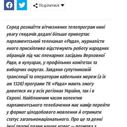
Поділитися
Серед розмаїття вітчизняних телепрограм нині
увагу глядачів дедалі більше привертає
парламентський телеканал «Рада», журналісти
якого прискіпливо відстежують роботу народних
обранців під час пленарних засідань Верховної
Ради, в кулуарах, у профільних комітетах та
виборчих округах. Завдяки супутниковій
трансляції та операторам кабельних мереж (а їх
аж 1328) програми ТК «Рада» мають змогу
дивитися як у всіх регіонах України, так і в
Європі. Найближчим часом колектив
парламентського телебачення має намір перейти
у формат цілодобового мовлення й отримати
статус загальнонаціонального. Про це та деякі
інші творчі плани наших колег — розмова з