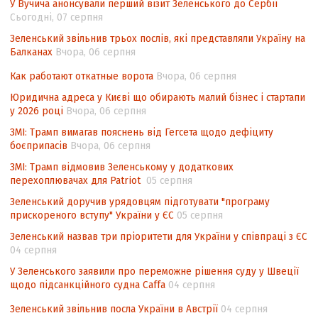
У Вучича анонсували перший візит Зеленського до Сербії
Угоди про торговельні аспекти прав
Сьогодні, 07 серпня
інтелектуальної власності (TRIPS) у
контексті євроінтеграції
Зеленський звільнив трьох послів, які представляли Україну на
Балканах
Вчора, 06 серпня
Аналіз виборчого законодавства щодо
невизначеності механізму повторного
Как работают откатные ворота
Вчора, 06 серпня
підрахунку голосів виборців
Юридична адреса у Києві що обирають малий бізнес і стартапи
у 2026 році
Вчора, 06 серпня
Інформаційна безпека суспільства
ЗМІ: Трамп вимагав пояснень від Гегсета щодо дефіциту
боєприпасів
Вчора, 06 серпня
ЗМІ: Трамп відмовив Зеленському у додаткових
перехоплювачах для Patriot
05 серпня
Зеленський доручив урядовцям підготувати "програму
прискореного вступу" України у ЄС
05 серпня
Зеленський назвав три пріоритети для України у співпраці з ЄС
04 серпня
У Зеленського заявили про переможне рішення суду у Швеції
щодо підсанкційного судна Caffa
04 серпня
Зеленський звільнив посла України в Австрії
04 серпня