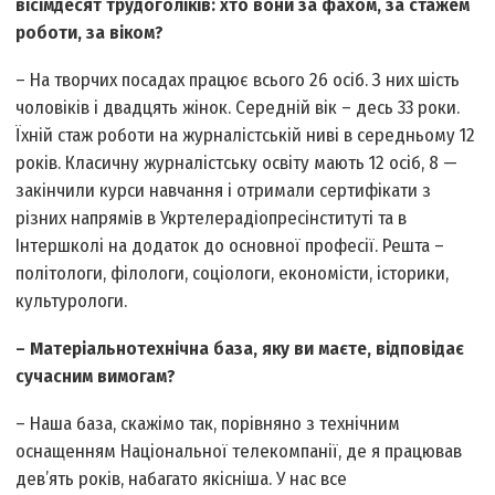
вісімдесят трудоголіків: хто вони за фахом, за стажем
роботи, за віком?
– На творчих посадах працює всього 26 осіб. З них шість
чоловіків і двадцять жінок. Середній вік – десь 33 роки.
Їхній стаж роботи на журналістській ниві в середньому 12
років. Класичну журналістську освіту мають 12 осіб, 8 —
закінчили курси навчання і отримали сертифікати з
різних напрямів в Укртелерадіопресінституті та в
Інтершколі на додаток до основної професії. Решта –
політологи, філологи, соціологи, економісти, історики,
культурологи.
– Матеріально­технічна база, яку ви маєте, відповідає
сучасним вимогам?
– Наша база, скажімо так, порівняно з технічним
оснащенням Національної телекомпанії, де я працював
дев’ять років, набагато якісніша. У нас все