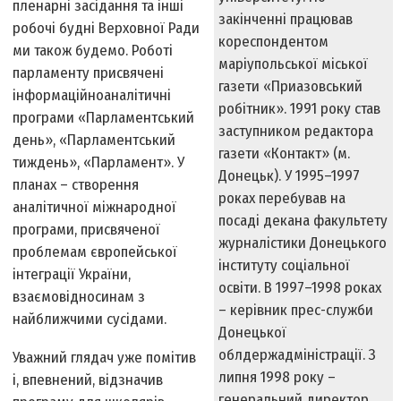
пленарні засідання та інші
закінченні працював
робочі будні Верховної Ради
кореспондентом
ми також будемо. Роботі
маріупольської міської
парламенту присвячені
газети «При­азовський
інформаційно­аналітичні
робітник». 1991 року став
програми «Парламентський
заступником редактора
день», «Парламентський
газети «Контакт» (м.
тиждень», «Парламент». У
Донецьк). У 1995–1997
планах – створення
роках перебував на
аналітичної міжнародної
посаді декана факультету
програми, присвяченої
журналістики Донецького
проблемам європейської
інституту соціальної
інтеграції України,
освіти. В 1997–1998 роках
взаємовідносинам з
– керівник прес-служби
найближчими сусідами.
Донецької
облдержадміністрації. З
Уважний глядач уже помітив
липня 1998 року –
і, впевнений, відзначив
генеральний директор