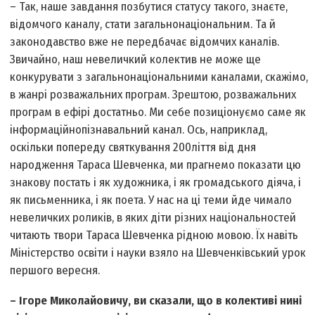
– Так, наше завдання позбутися статусу такого, знаєте,
відом­чого каналу, стати загальнонаціональним. Та й
законодавство вже не передбачає відомчих каналів.
Звичайно, наш невеличкий колектив не може ще
конкурувати з загальнонаціональними каналами, скажімо,
в жанрі розважальних програм. Зрештою, розважальних
програм в ефірі достатньо. Ми себе позиціонуємо саме як
інформаційно­пізнавальний канал. Ось, наприклад,
оскільки попереду святкування 200­ліття від дня
народження Тараса Шевченка, ми прагнемо показати цю
знакову постать і як художника, і як громадського діяча, і
як письменника, і як поета. У нас на ці теми йде чимало
невеличких роликів, в яких діти різних національностей
читають твори Тараса Шевченка рідною мовою. Їх навіть
Міністерство освіти і науки взяло на Шевченківський урок
першого вересня.
– Ігоре Миколайовичу, ви сказали, що в колективі нині