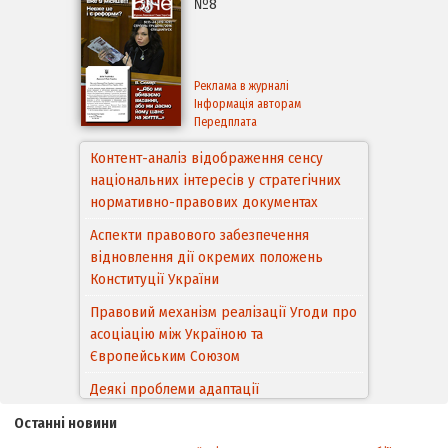
№8
Реклама в журналі
Інформація авторам
Передплата
Контент-аналіз відображення сенсу
національних інтересів у стратегічних
нормативно-правових документах
Аспекти правового забезпечення
відновлення дії окремих положень
Конституції України
Правовий механізм реалізації Угоди про
асоціацію між Україною та
Європейським Cоюзом
Деякі проблеми адаптації
законодавства України щодо зазначення
Останні новини
походження товарів відповідно до