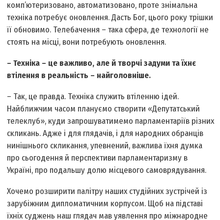
комп’ютеризовано, автоматизовано, проте знімальна
техніка потребує оновлення. Дасть Бог, цього року трішки
її обновимо. Телебачення – така сфера, де технології не
стоять на місці, вони потребують оновлення.
– Техніка – це важливо, але й творчі задуми та їхнє
втілення в реальність – найголовніше.
– Так, це правда. Техніка служить втіленню ідей.
Найближчим часом плануємо створити «Депутатський
телеклуб», куди запрошуватимемо парламентаріїв різних
скликань. Адже і для глядачів, і для народних обранців
нинішнього скликання, упевнений, важлива їхня думка
про сьогодення й перспективи парламентаризму в
Україні, про подальшу долю місцевого самоврядування.
Хочемо розширити палітру наших студійних зустрічей із
зарубіжним дипломатичним корпусом. Щоб на підставі
їхніх суд­жень наш глядач мав уявлення про міжнародне