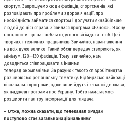
спорту». Запрошуємо сюди фахівців, спортсменів, які
розповідають про проблеми здоров’я нації, про
необхідність займатися спортом і долучати якнайбільше
людей до цієї справи. З’явилася програма «Ранок»... Я хочу
наголосити, що нас небагато, усього вісімдесят осіб. Це і
творчих, і технічних працівників. Звичайно, навантаження
на всіх дуже велике. Такий обсяг передач створюють, як
мінімум, 120—130 фахівців. Тому, звичайно, нам
доводиться співпрацювати з іншими
телерадіокомпаніями. За рахунок такого співробітництва
розширюємо регіональну тематику. Відбираємо найкращі
пізнавальні програми, адже вони йдуть і за межі держави,
як іміджеві програми про Україну. Тобто намагаємося
розширити палітру інформації для глядача.
– Отже, можна сказати, що телеканал «Рада»
поступово стає загальнонаціональним?