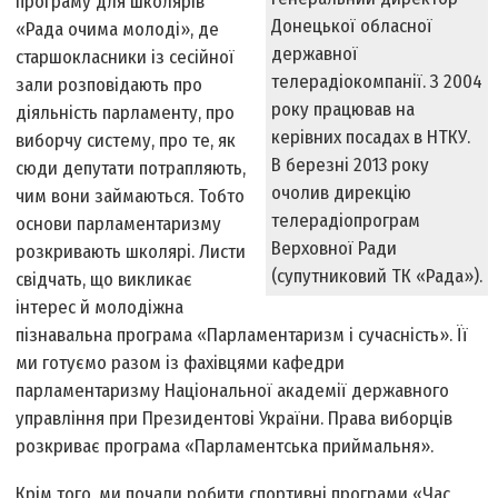
програму для школярів
Донецької обласної
«Рада очима молоді», де
державної
старшокласники із сесійної
телерадіокомпанії. З 2004
зали розповідають про
року працював на
діяльність парламенту, про
керівних посадах в НТКУ.
виборчу систему, про те, як
В березні 2013 року
сюди депутати потрапляють,
очолив дирекцію
чим вони займаються. Тобто
телерадіопрограм
основи парламентаризму
Верховної Ради
розкривають школярі. Листи
(супутниковий ТК «Рада»).
свідчать, що викликає
інтерес й молодіжна
пізнавальна програма «Парламентаризм і сучасність». Її
ми готуємо разом із фахівцями кафедри
парламентаризму Національної академії державного
управління при Президентові України. Права виборців
розкриває програма «Парламентська приймальня».
Крім того, ми почали робити спортивні програми «Час