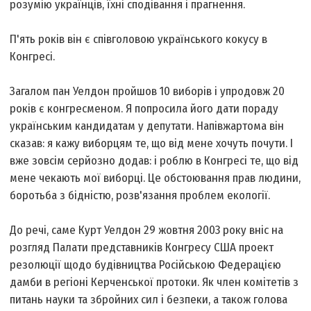
розумію українців, їхні сподівання і прагнення.
П'ять років він є співголовою українського кокусу в
Конгресі.
Загалом пан Уелдон пройшов 10 виборів і упродовж 20
років є конгресменом. Я попросила його дати пораду
українським кандидатам у депутати. Напівжартома він
сказав: я кажу виборцям те, що від мене хочуть почути. І
вже зовсім серйозно додав: і роблю в Конгресі те, що від
мене чекають мої виборці. Це обстоювання прав людини,
боротьба з бідністю, розв'язання проблем екології.
До речі, саме Курт Уелдон 29 жовтня 2003 року вніс на
розгляд Палати представників Конгресу США проект
резолюції щодо будівництва Російською Федерацією
дамби в регіоні Керченської протоки. Як член комітетів з
питань науки та збройних сил і безпеки, а також голова