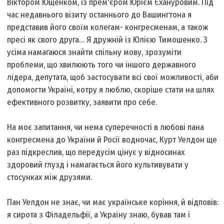
Віктором Ющенком, із прем'єром Юрієм Єхануровим. Під
час недавнього візиту останнього до Вашингтона я
представив його своїм колегам- конгресменам, а також
пресі як свого друга… Я дружній із Юлією Тимошенко. З
усіма намагаюся знайти спільну мову, зрозуміти
проблеми, що хвилюють того чи іншого державного
лідера, депутата, щоб застосувати всі свої можливості, аби
допомогти Україні, котру я люблю, скоріше стати на шлях
ефективного розвитку, заявити про себе.
На моє запитання, чи нема суперечності в любові пана
конгресмена до України й Росії водночас, Курт Уелдон ще
раз підкреслив, що передусім цінує у відносинах
здоровий глузд і намагається його культивувати у
стосунках між друзями.
Пан Уелдон не знає, чи має українське коріння, й відповів:
я сирота з Філадельфії, а Україну знаю, бував там і