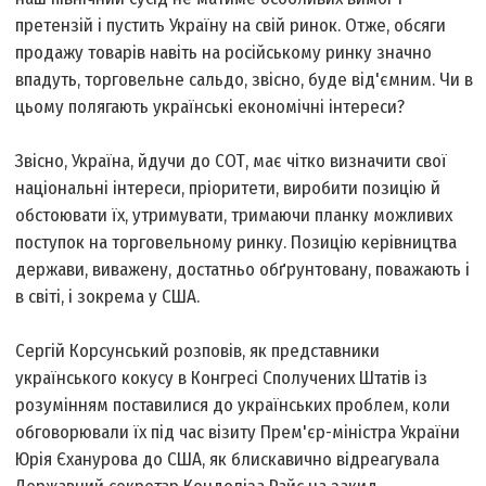
претензій і пустить Україну на свій ринок. Отже, обсяги
продажу товарів навіть на російському ринку значно
впадуть, торговельне сальдо, звісно, буде від'ємним. Чи в
цьому полягають українські економічні інтереси?
Звісно, Україна, йдучи до СОТ, має чітко визначити свої
національні інтереси, пріоритети, виробити позицію й
обстоювати їх, утримувати, тримаючи планку можливих
поступок на торговельному ринку. Позицію керівництва
держави, виважену, достатньо обґрунтовану, поважають і
в світі, і зокрема у США.
Сергій Корсунський розповів, як представники
українського кокусу в Конгресі Сполучених Штатів із
розумінням поставилися до українських проблем, коли
обговорювали їх під час візиту Прем'єр-міністра України
Юрія Єханурова до США, як блискавично відреагувала