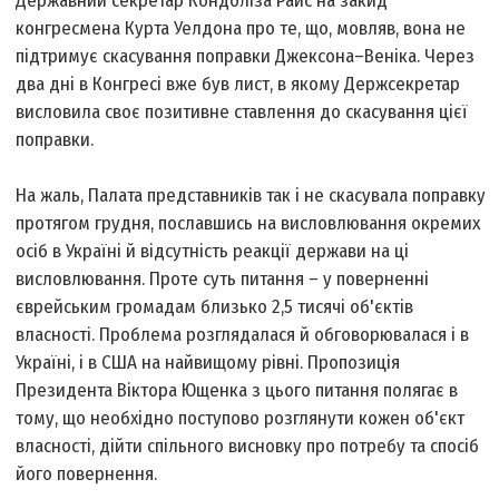
Державний секретар Кондоліза Райс на закид
конгресмена Курта Уелдона про те, що, мовляв, вона не
підтримує скасування поправки Джексона–Веніка. Через
два дні в Конгресі вже був лист, в якому Держсекретар
висловила своє позитивне ставлення до скасування цієї
поправки.
На жаль, Палата представників так і не скасувала поправку
протягом грудня, пославшись на висловлювання окремих
осіб в Україні й відсутність реакції держави на ці
висловлювання. Проте суть питання – у поверненні
єврейським громадам близько 2,5 тисячі об'єктів
власності. Проблема розглядалася й обговорювалася і в
Україні, і в США на найвищому рівні. Пропозиція
Президента Віктора Ющенка з цього питання полягає в
тому, що необхідно поступово розглянути кожен об'єкт
власності, дійти спільного висновку про потребу та спосіб
його повернення.