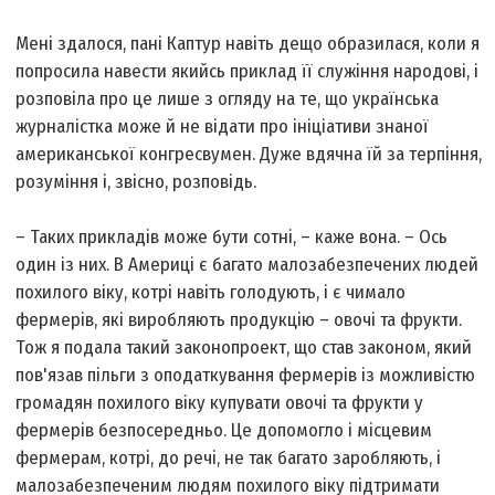
Мені здалося, пані Каптур навіть дещо образилася, коли я
попросила навести якийсь приклад її служіння народові, і
розповіла про це лише з огляду на те, що українська
журналістка може й не відати про ініціативи знаної
американської конгресвумен. Дуже вдячна їй за терпіння,
розуміння і, звісно, розповідь.
– Таких прикладів може бути сотні, – каже вона. – Ось
один із них. В Америці є багато малозабезпечених людей
похилого віку, котрі навіть голодують, і є чимало
фермерів, які виробляють продукцію – овочі та фрукти.
Тож я подала такий законопроект, що став законом, який
пов'язав пільги з оподаткування фермерів із можливістю
громадян похилого віку купувати овочі та фрукти у
фермерів безпосередньо. Це допомогло і місцевим
фермерам, котрі, до речі, не так багато заробляють, і
малозабезпеченим людям похилого віку підтримати