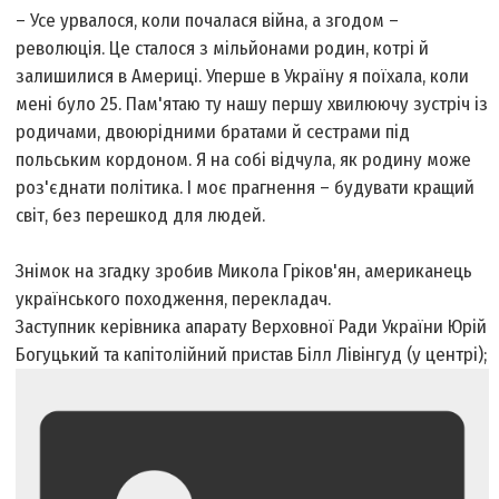
– Усе урвалося, коли почалася війна, а згодом –
революція. Це сталося з мільйонами родин, котрі й
залишилися в Америці. Уперше в Україну я поїхала, коли
мені було 25. Пам'ятаю ту нашу першу хвилюючу зустріч із
родичами, двоюрідними братами й сестрами під
польським кордоном. Я на собі відчула, як родину може
роз'єднати політика. І моє прагнення – будувати кращий
світ, без перешкод для людей.
Знімок на згадку зробив Микола Гріков'ян, американець
українського походження, перекладач.
Заступник керівника апарату Верховної Ради України Юрій
Богуцький та капітолійний пристав Білл Лівінгуд (у центрі);