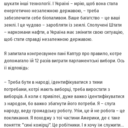
шукати інші технології. І Україні – мрію, щоб вона стала
енергетично незалежною державою, – треба
забезпечити себе біопаливом. Ваше багатство – це ваші
землі. І це чудово – заробляти із землі. Сполучені Штати
– наркомани нафти, а Україна має змінити свою ситуацію,
щоб стати справді незалежною державою.
Я запитала конгресвумен пані Каптур про правило, котре
допомагало їй 12 разів виграти парламентські вибори. Ось
її відповідь:
– Треба бути в народі, ідентифікуватися з тими
потребами, котрі мають виборці, треба виростати з
виборців. А коли є привілеї, дуже важко ідентифікуватися
з народом, бо важко збагнути його потреби. Я – слуга
народу, веду громадську роботу. Утім, це й не робота – це
покликання. Я походжу з тої частини Америки, де є таке
поняття: "сині комірці". Це робітники. І я хочу їм служити…