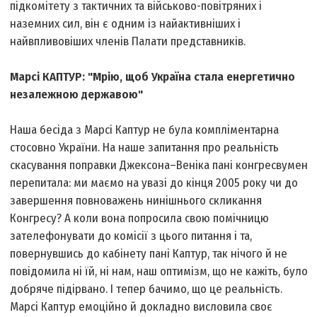
підкомітету з тактичних та військово-повітряних і
наземних сил, він є одним із найактивніших і
найвпливовіших членів Палати представників.
Марсі КАПТУР: "Мрію, щоб Україна стала енергетично
незалежною державою"
Наша бесіда з Марсі Каптур не була компліментарна
стосовно України. На наше запитання про реальність
скасування поправки Джексона–Веніка пані конгресвумен
перепитала: ми маємо на увазі до кінця 2005 року чи до
завершення повноважень нинішнього скликання
Конгресу? А коли вона попросила свою помічницю
зателефонувати до комісії з цього питання і та,
повернувшись до кабінету пані Каптур, так нічого й не
повідомила ні їй, ні нам, наш оптимізм, що не кажіть, було
добряче підірвано. І тепер бачимо, що це реальність.
Марсі Каптур емоційно й докладно висловила своє