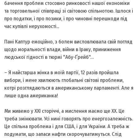
бачення проблем стосовно ринковості нашої економіки
та торговельної співпраці зі світовою спільнотою. Ішлося і
про податки, і про позики, і про чиновні перешкоди під
час купівлі нерухомості...
Пані Каптур емоційно, з болем висловлювала свій погляд
щодо моральності влади, війни в Іраку, приниження
людської гідності в тюрмі "Абу-Ґрейб"…
– Я найстарша жінка в моїй партії, 12 разів пройшла
вибори, і мене хвилюють глобальні світові проблеми,
котрі розглядаються в американському парламенті. Але я
лише одна американка!
Ми живемо у ХХІ сторіччі, а мислення маємо ще ХХ. Це
треба змінювати. Усі нині говорять про енергозалежність.
Це спільна проблема і для США, і для України. А треба ж
подумати, що запаси нафти скорочуватимуться. Слід