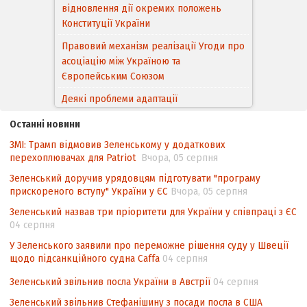
асоціацію між Україною та
Європейським Cоюзом
Деякі проблеми адаптації
законодавства України щодо зазначення
походження товарів відповідно до
Угоди про торговельні аспекти прав
інтелектуальної власності (TRIPS) у
контексті євроінтеграції
Останні новини
ЗМІ: Трамп відмовив Зеленському у додаткових
Аналіз виборчого законодавства щодо
перехоплювачах для Patriot
Вчора, 05 серпня
невизначеності механізму повторного
підрахунку голосів виборців
Зеленський доручив урядовцям підготувати "програму
прискореного вступу" України у ЄС
Вчора, 05 серпня
Інформаційна безпека суспільства
Зеленський назвав три пріоритети для України у співпраці з ЄС
Контент-аналіз відображення сенсу
04 серпня
національних інтересів у стратегічних
У Зеленського заявили про переможне рішення суду у Швеції
нормативно-правових документах
щодо підсанкційного судна Caffa
04 серпня
Зеленський звільнив посла України в Австрії
04 серпня
Зеленський звільнив Стефанішину з посади посла в США