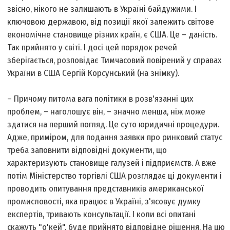
звісно, нікого не залишають в Україні байдужими. І
ключовою державою, від позиції якої залежить світове
економічне становище різних країн, є США. Це – даність.
Так прийнято у світі. І досі цей порядок речей
зберігається, розповідає Тимчасовий повірений у справах
України в США Сергій Корсунський (на знімку).
– Причому питома вага політики в розв'язанні цих
проблем, – наголошує він, – значно менша, ніж може
здатися на перший погляд. Це суто юридичні процедури.
Адже, приміром, для подання заявки про ринковий статус
треба заповнити відповідні документи, що
характеризують становище галузей і підприємств. А вже
потім Міністерство торгівлі США розглядає ці документи і
проводить опитування представників американської
промисловості, яка працює в Україні, з'ясовує думку
експертів, тривають консультації. І коли всі опитані
скажуть "о'кей", буде прийнято відповідне рішення. На цю