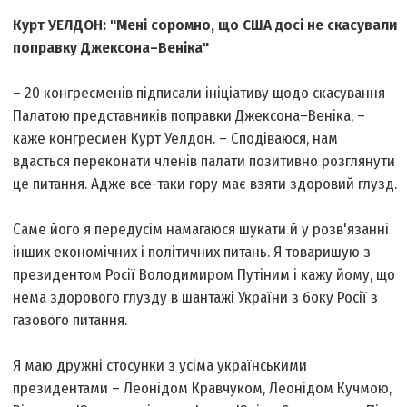
Курт УЕЛДОН: "Мені соромно, що США досі не скасували
поправку Джексона–Веніка"
– 20 конгресменів підписали ініціативу щодо скасування
Палатою представників поправки Джексона–Веніка, –
каже конгресмен Курт Уелдон. – Сподіваюся, нам
вдасться переконати членів палати позитивно розглянути
це питання. Адже все-таки гору має взяти здоровий глузд.
Саме його я передусім намагаюся шукати й у розв'язанні
інших економічних і політичних питань. Я товаришую з
президентом Росії Володимиром Путіним і кажу йому, що
нема здорового глузду в шантажі України з боку Росії з
газового питання.
Я маю дружні стосунки з усіма українськими
президентами – Леонідом Кравчуком, Леонідом Кучмою,