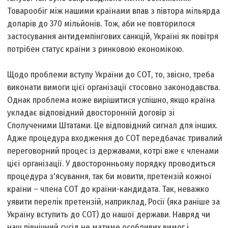
Товарообіг між нашими країнами впав з півтора мільярда
доларів до 370 мільйонів. Тож, аби не повторилося
застосування антидемпінгових санкцій, Україні як повітря
потрібен статус країни з ринковою економікою.
Щодо проблеми вступу України до СОТ, то, звісно, треба
виконати вимоги цієї організації стосовно законодавства.
Однак проблема може вирішитися успішно, якщо країна
укладає відповідний двосторонній договір зі
Сполученими Штатами. Це відповідний сигнал для інших.
Адже процедура входження до СОТ передбачає тривалий
переговорний процес із державами, котрі вже є членами
цієї організації. У двосторонньому порядку проводиться
процедура з'ясування, так би мовити, претензій кожної
країни – члена СОТ до країни-кандидата. Так, неважко
уявити перелік претензій, наприклад, Росії (яка раніше за
Україну вступить до СОТ) до нашої держави. Навряд чи
наш північний сусід не матиме особливих вимог і