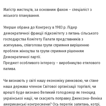
Магістр мистецтв, за основним фахом – спеціаліст з
міського планування.
Уперше обрана до Конгресу в 1983 р. Лідер
демократичної фракції підкомітету з питань сільського
господарства Комітету Палати представників з
асигнувань, співголова групи сприяння вирішенню
проблем жіноцтва та групи сприяння рішенням
Демократичної партії.
Предмет особливого інтересу – виробництво етилового
палива.
Чи визнають у світі нашу економіку ринковою, чи стане
наша держава членом Світової організації торгівлі, чи
врешті буде визнано Великий голодомор як геноцид
української нації, чи скасують поправку Джексона–Веніка
американські конгресмени? Ось перелік запитань, котрі,