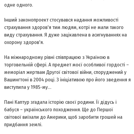
одне одного.
Інший законопроект стосувався надання можливості
страхування здоров'я тим людям, котрі не мали такого
виду страхування. Я дуже зацікавлена в асигнуваннях на
охорону здоров'я.
На міжнародному рівні співпрацюю з Україною в
торговельній сфері. А предмет моєї особливої гордості –
меморіал жертвам Другої світової війни, споруджений у
Вашингтоні в 2004 році. З ініціативою про його зведення я
виступила у 1985-му…
Пані Каптур згадала історію своєї родини. Її дідусь і
бабуся – українського походження. Ще до Першої
світової виїхали до Америки, щоб заробити грошей на
придбання землі.