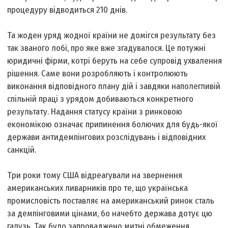
процедуру відводиться 210 днів.
Та жоден уряд жодної країни не домігся результату без
так званого лобі, про яке вже згадувалося. Це потужні
юридичні фірми, котрі беруть на себе супровід ухвалення
рішення. Саме вони розробляють і контролюють
виконання відповідного плану дій і завдяки наполегливій
спільній праці з урядом добиваються конкретного
результату. Надання статусу країни з ринковою
економікою означає припинення болючих для будь-якої
держави антидемпінгових розслідувань і відповідних
санкцій.
Три роки тому США відреагували на звернення
американських ливарників про те, що українська
промисловість поставляє на американський ринок сталь
за демпінговими цінами, бо начебто держава дотує цю
галузь. Так було запроваджено митні обмеження.