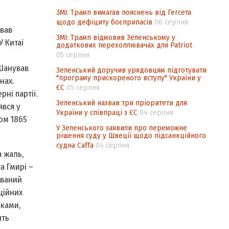
ЗМІ: Трамп вимагав пояснень від Гегсета
щодо дефіциту боєприпасів
06 серпня
ував
ЗМІ: Трамп відмовив Зеленському у
У Китаї
додаткових перехоплювачах для Patriot
05 серпня
 Шанував
Зеленський доручив урядовцям підготувати
"програму прискореного вступу" України у
нах.
ЄС
05 серпня
ні партії.
Зеленський назвав три пріоритети для
явся у
України у співпраці з ЄС
04 серпня
гом 1865
У Зеленського заявили про переможне
рішення суду у Швеції щодо підсанкційного
судна Caffa
04 серпня
 жаль,
а Гмирі –
ований
ційних
нками,
ить