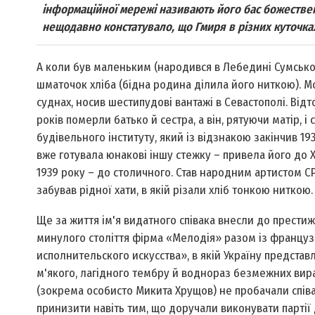
інформаційної мережі називають його бас божеств
нещодавно констатувало, що Гмиря в різних куточка
А коли був маленьким (народився в Лебедині Сумської 
шматочок хліба (бідна родина ділила його ниткою). М
суднах, носив шестипудові вантажі в Севастополі. Відт
років померли батько й сестра, а він, рятуючи матір, 
будівельного інституту, який із відзнакою закінчив 193
вже готувала юнакові іншу стежку – привела його до Х
1939 року – до столичного. Став народним артистом СРСР
забував рідної хати, в якій різали хліб тонкою ниткою.
Ще за життя ім'я видатного співака внесли до престиж
минулого століття фірма «Мелодія» разом із францу
исполнительского искусства», в якій Україну представ
м'якого, лагідного тембру й воднораз безмежних вир
(зокрема особисто Микита Хрущов) не пробачали співако
принизити навіть тим, що доручали виконувати партії