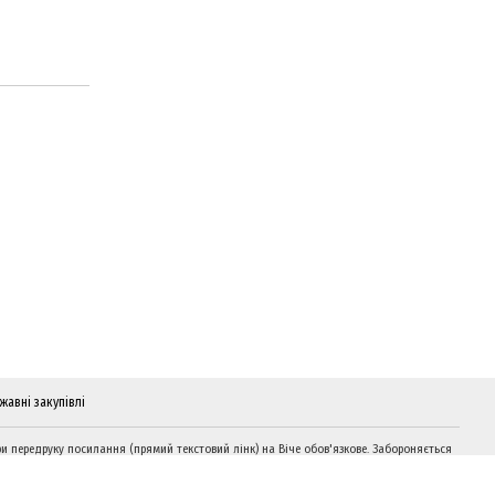
жавні закупівлі
и передруку посилання (прямий текстовий лінк) на Віче обов'язкове. Забороняється
дтворення інформації на сайтах, що суперечать вимогам законодавства України.