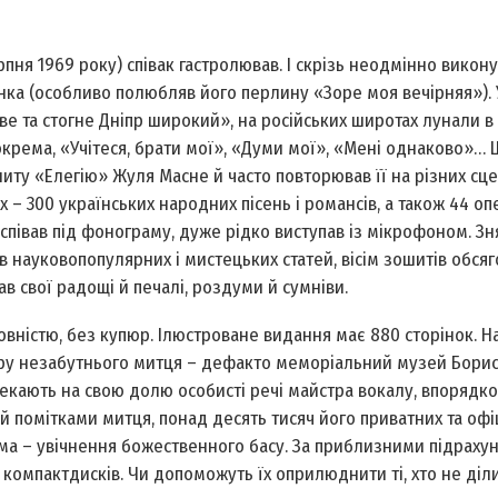
рпня 1969 року) співак гастролював. І скрізь неодмінно викон
ченка (особливо полюбляв його перлину «Зоре моя вечірняя»). 
е та стогне Дніпр широкий», на російських широтах лунали в
зокрема, «Учітеся, брати мої», «Думи мої», «Мені однаково»…
иту «Елегію» Жуля Масне й часто повторював її на різних сце
– 300 українських народних пісень і романсів, а також 44 опер
 співав під фонограму, дуже рідко виступав із мікрофоном. Зн
 науково­популярних і мистецьких статей, вісім зошитів обся
в свої радощі й печалі, роздуми й сумніви.
вністю, без купюр. Ілюстроване видання має 880 сторінок. На
ру незабутнього митця – де­факто меморіальний музей Борис
чекають на свою долю особисті речі майстра вокалу, впорядк
 й помітками митця, понад десять тисяч його приватних та офі
ема – увічнення божественного басу. За приблизними підраху
 компакт­дисків. Чи допоможуть їх оприлюднити ті, хто не діл