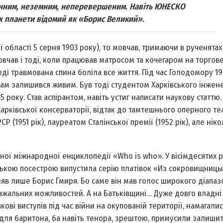
енним, неземним, неперевершеним. Навіть ЮНЕСКО
х планети відомий як «Борис Великий».
області 5 серня 1903 року), то мовчав, тримаючи в рученятах
овчав і тоді, коли працював матросом та кочегаром на торгов
оді травмована спина боліла все життя. Під час Голодомору 19
і сам залишився живим. Був тоді студентом Харківського інжен
5 року. Став аспірантом, навіть устиг написати наукову статтю
арківської консерваторії, відтак до тамтешнього оперного теа
 (1951 рік), лауреатом Сталінської премії (1952 рік), але нік
ної міжнародної енциклопедії «Who is who». У вісімдесятих 
зькою посестрою випустила серію платівок «Из сокровищниц
ляв лише Борис Гмиря. Бо саме він мав голос широкого діапаз
ажальних можливостей. А на Батьківщині… Дуже довго владні
ві виступів під час війни на окупованій території, намагали
 для баритона, ба навіть тенора, зреш­тою, примусили залиши