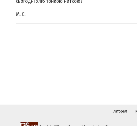
сьогодні хліб тонкою ниткою?
М. C.
Авторам
Copyright ©Журнал Верховної Ради України «Віче»