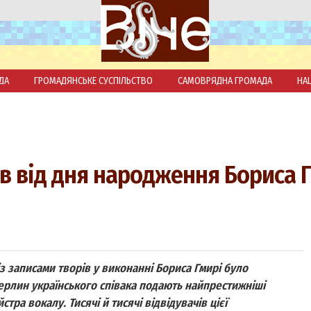
ДА
ГРОМАДЯНСЬКЕ СУСПІЛЬСТВО
САМОВРЯДНА ГРОМАДА
НА
ів від дня народження Бориса 
 із записами творів у виконанні Бориса Гмирі було
ерлин українського співака подають найпрестижніші
стра вокалу. Тисячі й тисячі відвідувачів цієї