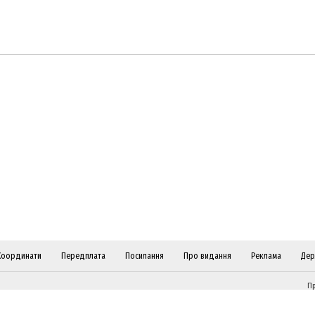
Координати
Передплата
Посилання
Про видання
Реклама
Дер
Пр
ві