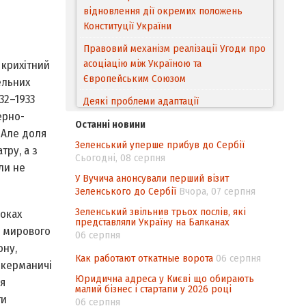
відновлення дії окремих положень
Конституції України
Правовий механізм реалізації Угоди про
асоціацію між Україною та
 крихітний
Європейським Cоюзом
ельних
32–1933
Деякі проблеми адаптації
ерно­
законодавства України щодо зазначення
Останні новини
походження товарів відповідно до
. Але доля
Зеленський уперше прибув до Сербії
Угоди про торговельні аспекти прав
тру, а з
Сьогодні, 08 серпня
інтелектуальної власності (TRIPS) у
оли не
контексті євроінтеграції
У Вучича анонсували перший візит
Зеленського до Сербії
Вчора, 07 серпня
Аналіз виборчого законодавства щодо
Зеленський звільнив трьох послів, які
роках
невизначеності механізму повторного
представляли Україну на Балканах
підрахунку голосів виборців
ы мирового
06 серпня
ону,
Інформаційна безпека суспільства
Как работают откатные ворота
06 серпня
 керманичі
Юридична адреса у Києві що обирають
ся
малий бізнес і стартапи у 2026 році
ти
06 серпня