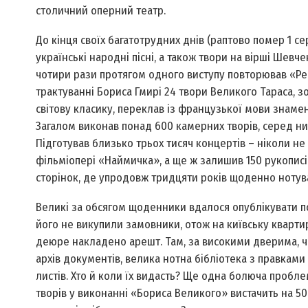
столичний оперний театр.
До кінця своїх багатотрудних днів (раптово помер 1 се
українські народні пісні, а також твори на вірші Шев
чотири рази протягом одного виступу повторював «Рев
трактуванні Бориса Гмирі 24 твори Великого Тараса, 
світову класику, переклав із французької мови знамен
Загалом виконав понад 600 камерних творів, серед них 
Підготував близько трьох тисяч концертів – ніколи не
фільмі­опері «Наймичка», а ще ж залишив 150 рукописів
сторінок, де упродовж тридцяти років щоденно нотува
Великі за обсягом щоденники вдалося опублікувати по
його не викупили замовники, отож на київську кварти
де­юре накладено арешт. Там, за високими дверима, 
архів документів, велика нотна бібліотека з правками
листів. Хто й коли їх видасть? Ще одна болюча пробл
творів у виконанні «Бориса Великого» вистачить на 50