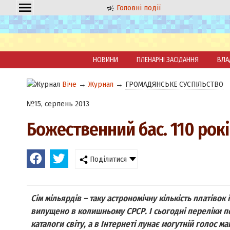
Головні події
НОВИНИ
ПЛЕНАРНІ ЗАСІДАННЯ
ВЛА
Віче
→
Журнал
→
ГРОМАДЯНСЬКЕ СУСПІЛЬСТВО
№15, серпень 2013
Божественний бас. 110 рок
Поділитися
Сім мільярдів – таку астрономічну кількість платівок
випущено в колишньому СРСР. І сьогодні переліки п
каталоги світу, а в Інтернеті лунає могутній голос май