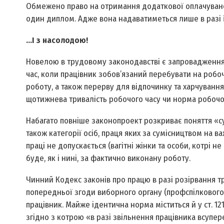
Обмежено право на отримання додаткової оплачуваної
один диплом. Адже вона надаватиметься лише в разі 
...І з насолодою!
Новелою в трудовому законодавстві є запровадження 
час, коли працівник зобов’язаний перебувати на робоч
роботу, а також перерву для відпочинку та харчуванн
щотижнева тривалість робочого часу чи норма робочог
Набагато повніше законопроект розкриває поняття «сум
також категорії осіб, праця яких за сумісництвом на 
праці не допускається (вагітні жінки та особи, котрі н
буде, як і нині, за фактично виконану роботу.
Чинний Кодекс законів про працю в разі розірвання т
попередньої згоди виборного органу (профспілкового 
працівник. Майже ідентична норма міститься й у ст. 121
згідно з котрою «в разі звільнення працівника всупе