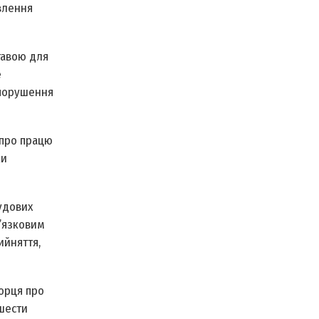
влення
ставою для
е
 порушення
 про працю
ки
удових
в’язковим
ийняття,
орця про
 шести