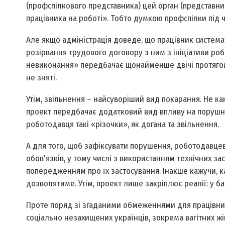
(профспілкового представника) цей орган (представни
працівника на роботі». Тобто думкою профспілки під ч
Але якщо адміністрація доведе, що працівник системати
розірвання трудового договору з ним з ініціативи ро
невиконання» передбачає щонайменше двічі протягом 
не зняті.
Утім, звільнення – найсуворіший вид покарання. Не ка
проект передбачає додатковий вид впливу на порушник
роботодавця такі «різочки», як догана та звільнення.
А для того, щоб зафіксувати порушення, роботодавце
обов'язків, у тому числі з використанням технічних з
попередженням про їх застосування. Інакше кажучи, к
дозволятиме. Утім, проект лише закріплює реалії: у б
Проте поряд зі згаданими обмеженнями для працівник
соціально незахищених українців, зокрема вагітних жі