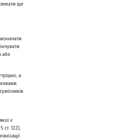
тримати ще
визначати
кінчувати
а або
трішнє, а
умовами
 сумісників
якої є
ст. 122),
ганізації