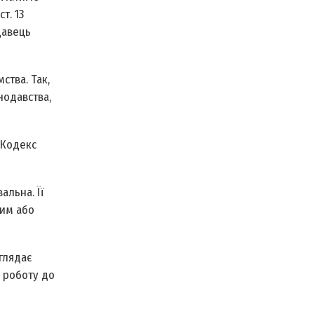
т. 13
давець
ства. Так,
нодавства,
 Кодекс
альна. Її
вим або
оглядає
а роботу до