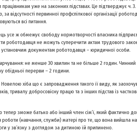
ацівникам уже на законних підставах. Це підтверджує ч. 3. с
о, за відсутності первинної профспілкової організації робото
овуються всі питання.
ць усе ж обмежує свободу нормотворчості власника підприєм
 акти роботодавця не можуть суперечити актам трудового зако
ж установчим документам роботодавця – юридичної особи.
арчування: не менше 30 хвилин та не більше 2 годин. Чинний
 обідньої перерви – 2 години.
Новелою хіба що є запровадження такого її виду, як заохочув
ів, тривалу добросовісну працю та з інших підстав із частко
ою тепер зможе батько або інший член сім’ї, який фактично д
 роботи (навчання, служби) матері про те, що вона вийшла н
ги у зв’язку з доглядом за дитиною їй припинено.