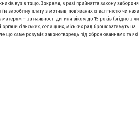
ускників вузів тощо. Зокрема, в разі прийняття закону заборон
їм заробітну плату з мотивів, пов’язаних із вагітністю чи ная
м матерям – за наявності дитини віком до 15 років (згідно з 
і органи сільських, селищних, міських рад бронюватимуть на
 Але що саме розуміє законотворець під «бронюванням» та які 