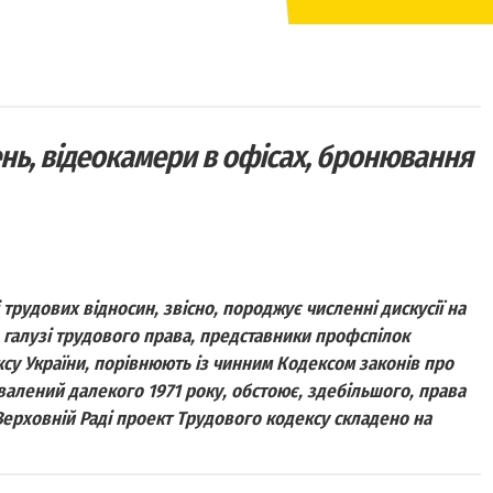
ь, відеокамери в офісах, бронювання
 трудових відносин, звісно, породжує численні дискусії на
 в галузі трудового права, представники профспілок
у України, порівнюють із чинним Кодексом законів про
валений далекого 1971 року, обстоює, здебільшого, права
Верховній Раді проект Трудового кодексу складено на