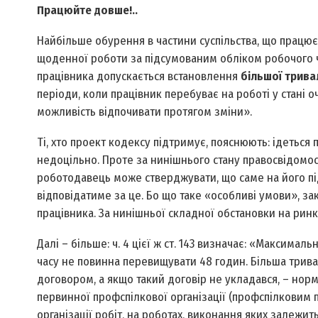
Працюйте довше!..
Найбільше обурення в частини суспільства, що працює 
щоденної роботи за підсумованим обліком робочого ч
працівника допускається встановлення
більшої трива
періоди, коли працівник перебуває на роботі у стані 
можливість відпочивати протягом зміни».
Ті, хто проект кодексу підтримує, пояснюють: ідеться
недоцільно. Проте за нинішнього стану правосвідомост
роботодавець може стверджувати, що саме на його підпр
відповідатиме за це. Бо що таке «особливі умови», з
працівника. За нинішньої складної обстановки на рин
Далі – більше: ч. 4 цієї ж ст. 143 визначає: «Максим
часу не повинна перевищувати 48 годин. Більша трив
договором, а якщо такий договір не укладався, – но
первинної профспілкової організації (профспілковим п
організації робіт, на роботах, виконання яких залеж