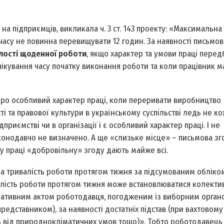
на підприємців, викликала ч. 3 ст. 143 проекту: «Максимальна
асу не повинна перевищувати 12 годин. За наявності письмов
лості щоденної роботи
, якщо характер та умови праці пере
очікування часу початку виконання роботи та коли працівник м
 про особливий характер праці, коли переривати виробництво
і та правової культури в українському суспільстві ледь не к
иємстві чи в організації і є особливий характер праці. І не
аконодавчо не визначено. А ще «слизьке місце» – письмова зг
ку праці «добровільну» згоду дають майже всі.
альна тривалість роботи протягом тижня за підсумованим облік
алість роботи протягом тижня може встановлюватися колект
рмативним актом роботодавця, погодженим із виборним орган
редставником), за наявності достатніх підстав (при вахтовому
ить від природно­кліматичних умов тощо)». Тобто роботодавец