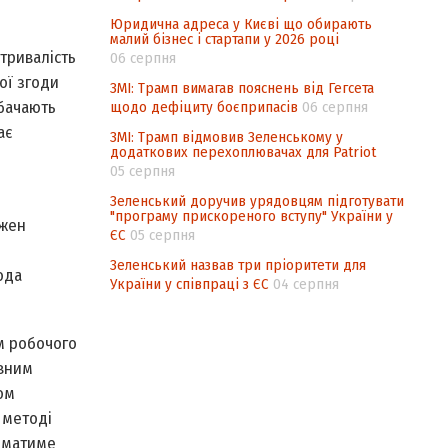
Юридична адреса у Києві що обирають
малий бізнес і стартапи у 2026 році
 тривалість
06 серпня
ої згоди
ЗМІ: Трамп вимагав пояснень від Гегсета
дбачають
щодо дефіциту боєприпасів
06 серпня
ає
ЗМІ: Трамп відмовив Зеленському у
додаткових перехоплювачах для Patriot
05 серпня
Зеленський доручив урядовцям підготувати
"програму прискореного вступу" України у
ожен
ЄС
05 серпня
Зеленський назвав три пріоритети для
ода
України у співпраці з ЄС
04 серпня
ом робочого
ивним
ом
 методі
ь матиме