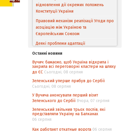
відновлення дії окремих положень
Конституції України
Правовий механізм реалізації Угоди про
асоціацію між Україною та
Європейським Cоюзом
Деякі проблеми адаптації
законодавства України щодо зазначення
Останні новини
походження товарів відповідно до
Вучич: бажаємо, щоб Україна відкрила і
Угоди про торговельні аспекти прав
закрила всі переговорні кластери на шляху
інтелектуальної власності (TRIPS) у
до ЄС
Сьогодні, 08 серпня
контексті євроінтеграції
Зеленський уперше прибув до Сербії
Аналіз виборчого законодавства щодо
Сьогодні, 08 серпня
невизначеності механізму повторного
У Вучича анонсували перший візит
підрахунку голосів виборців
Зеленського до Сербії
Вчора, 07 серпня
Інформаційна безпека суспільства
Зеленський звільнив трьох послів, які
представляли Україну на Балканах
06 серпня
Как работают откатные ворота
06 серпня