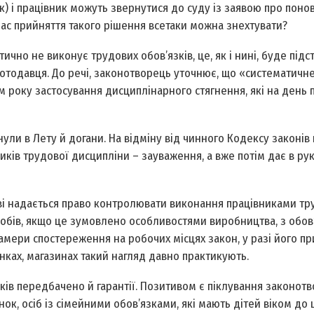
к) і працівник можуть звернутися до суду із заявою про поно
ас прийняття такого рішення все­таки можна знехтувати?
чно не виконує трудових обов’язків, це, як і нині, буде під
ботодавця. До речі, законотворець уточнює, що «систематичн
року застосування дисциплінарного стягнення, які на день
нули в Лету й догани. На відміну від чинного Кодексу законів
ів трудової дисципліни – зауваження, а вже потім дає в ру
ві надається право контролювати виконання працівниками тр
асобів, якщо це зумовлено особливостями виробництва, з обо
амери спостереження на робочих місцях закон, у разі його пр
анках, магазинах такий нагляд давно практикують.
ів передбачено й гарантії. Позитивом є піклування законотв
нок, осіб із сімейними обов’язками, які мають дітей віком до