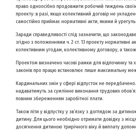
право одноосібно продовжити робочий тиждень своїм пр
проекту: в разі, якщо колективний договір не укладен
самостійно приймає нормативні акти, якими й урегуль
Заради справедливості слід зазначити, що законодаве
згідно з положеннями ч. 2 ст. 13 проекту нормативні
колективним угодам, колективному договору, а тако
Проектом визначено часові рамки для відпочинку та х
законів про працю встановлює лише максимальну межу
Кардинальних змін у сфері відпусток не передбачено. 
надаватимуть за сумлінне виконання трудових обов’язк
повним збереженням заробітної плати.
Також піти у відпустку у зв’язку з доглядом за дитин
дитину. Для цього необхідно отримати довідку з місця
досягнення дитиною трирічного віку й виплату допомо