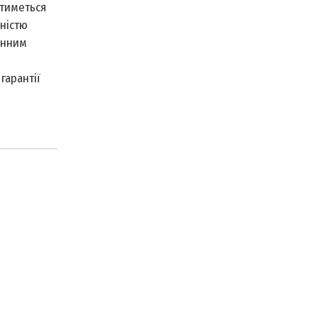
ятиметься
вністю
чинним
гарантії