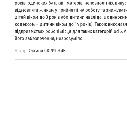
років, одиноких батьків і матерів, неповнолітніх, вип
відмовляти жінкам у прийнятті на роботу та знижувати 
дітей віком до 3 років або дитини­інваліда, а одиноки
кодексом – дитини віком до 14 років). Також виконавч
підприємствах робочі місця для таких категорій осіб.
його забезпечення, незрозуміло.
Автор:
Оксана СКРИПНИК