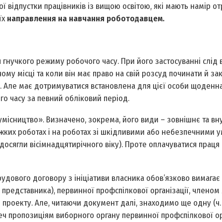
 відпустки працівників із вищою освітою, які мають намір о
їх
направлення на навчання роботодавцем.
гнучкого режиму робочого часу. При його застосуванні слід 
ому місці та коли він має право на свій розсуд починати й за
я. Але має дотримуватися встановлена для цієї особи щоденн
о часу за певний обліковий період.
ісництво». Визначено, зокрема, його види – зов­нішнє та вну
важких роботах і на роботах зі шкідливими або небезпечними 
е досягли вісімнадцятирічного віку). Проте оплачуватися праця
рудового договору з ініціативи власника обов’язково вимагає
представника), первинної профспілкової організації, членом 
 проекту. Але, читаючи документ далі, знаходимо ще одну (ч. 5 
реч пропозиціям виборного органу первинної профспілкової ор