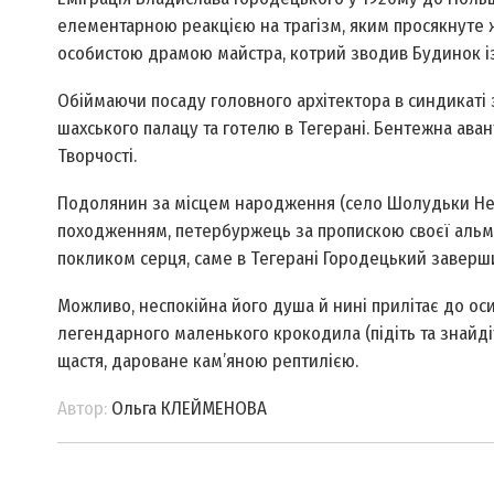
елементарною реакцією на трагізм, яким просякнуте жи
особистою драмою майстра, котрий зводив Будинок і
Обіймаючи посаду головного архітектора в синдикаті 
шахського палацу та готелю в Тегерані. Бентежна ава
Творчості.
Подолянин за місцем народження (село Шолудьки Неми
походженням, петербуржець за пропискою своєї альма
покликом серця, саме в Тегерані Городецький заверш
Можливо, неспокійна його душа й нині прилітає до о
легендарного маленького крокодила (підіть та знайдіт
щастя, дароване кам’яною рептилією.
Автор:
Ольга КЛЕЙМЕНОВА