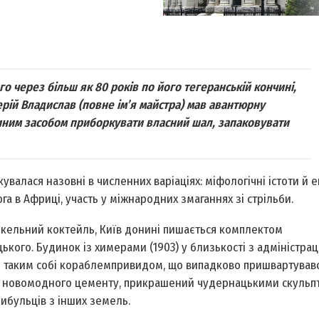
 через більш як 80 років по його тегеранській кончині,
рій Владислав (повне ім’я майстра) мав авантюрну
диним засобом приборкувати власний шал, запаковувати
валася назовні в численних варіаціях: міфологічні істоти й е
а в Африці, участь у міжнародних змаганнях зі стрільби.
екельний коктейль, Київ донині пишається комплектом
ького. Будинок із химерами (1903) у близькості з адміністрац
 таким собі кораблем­привидом, що випадково пришвартував
ще новомодного цементу, прикрашений чудернацькими скульп
ибульців з інших земель.