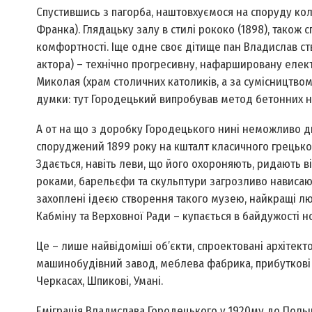
Спустившись з пагорба, наштовхуємося на споруду ко
Франка). Глядацьку залу в стилі рококо (1898), тако
комфортності. Іще одне своє дітище пан Владислав ст
актора) – технічно прогресивну, нафаршировану елек
Миколая (храм столичних католиків, а за сумісництво
думки: тут Городецький випробував метод бетонних на
А от на що з доробку Городецького нині неможливо ди
споруджений 1899 року на кшталт класичного грецько
Здається, навіть леви, що його охороняють, ридають 
роками, барельєфи та скульптури загрозливо нависаю
захоплені ідеєю створення такого музею, найкращі лю
Кабміну та Верховної Ради – купається в байдужості но
Це – лише найвідоміші об’єкти, спроектовані архітек
машинобудівний завод, меблева фабрика, прибуткові б
Черкасах, Шпикові, Умані.
Еміграція Владислава Городецького у 1920­му до Польщ