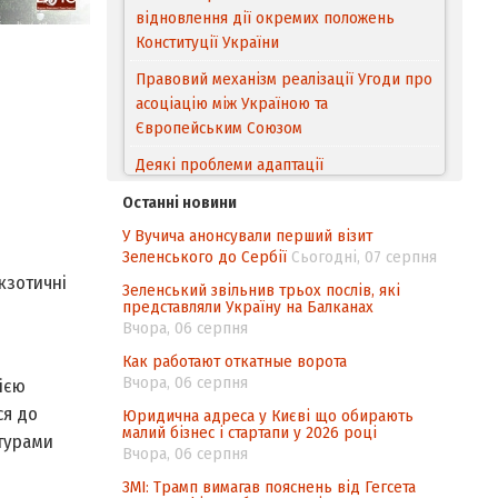
відновлення дії окремих положень
Конституції України
Правовий механізм реалізації Угоди про
асоціацію між Україною та
Європейським Cоюзом
Деякі проблеми адаптації
законодавства України щодо зазначення
Останні новини
походження товарів відповідно до
У Вучича анонсували перший візит
Угоди про торговельні аспекти прав
Зеленського до Сербії
Сьогодні, 07 серпня
інтелектуальної власності (TRIPS) у
кзотичні
контексті євроінтеграції
Зеленський звільнив трьох послів, які
представляли Україну на Балканах
Аналіз виборчого законодавства щодо
Вчора, 06 серпня
невизначеності механізму повторного
Как работают откатные ворота
підрахунку голосів виборців
Вчора, 06 серпня
ією
Інформаційна безпека суспільства
ся до
Юридична адреса у Києві що обирають
малий бізнес і стартапи у 2026 році
турами
Вчора, 06 серпня
ЗМІ: Трамп вимагав пояснень від Гегсета