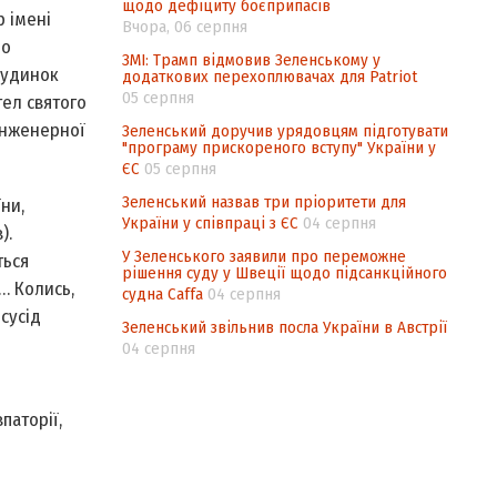
щодо дефіциту боєприпасів
 імені
Вчора, 06 серпня
до
ЗМІ: Трамп відмовив Зеленському у
Будинок
додаткових перехоплювачах для Patriot
05 серпня
ел святого
інженерної
Зеленський доручив урядовцям підготувати
"програму прискореного вступу" України у
ЄС
05 серпня
Зеленський назвав три пріоритети для
ни,
України у співпраці з ЄС
04 серпня
).
У Зеленського заявили про переможне
ться
рішення суду у Швеції щодо підсанкційного
… Колись,
судна Caffa
04 серпня
сусід
Зеленський звільнив посла України в Австрії
04 серпня
паторії,