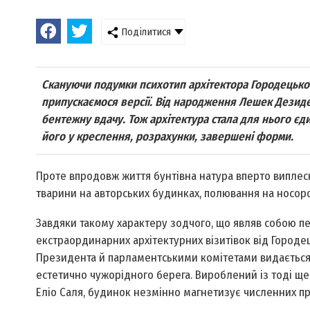
Поділитися
Скануючи подумки психотип архітектора Городецького
припускаємося версії. Від народження Лешек Дезиде
бентежну вдачу. Тож архітектура стала для нього є
його у креслення, розрахунки, завершені форми.
Проте впродовж життя бунтівна натура вперто виплеску
тварини на авторських будинках, полювання на носорог
Завдяки такому характеру зодчого, що являв собою п
екстраординарних архітектурних візитівок від Городец
Президента й парламентськими комітетами видається
естетично чужорідного берега. Вироблений із тоді 
Еліо Саля, будинок незмінно магнетизує численних пр