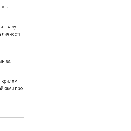
в із
вокзалу,
еличності
ин за
ь крилом
байками про