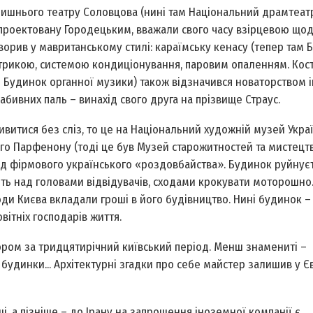
лишнього театру Соловцова (нині там Національний драмтеатр
ж спроектовану Городецьким, вважали свого часу взірцевою що
ворив у мавританському стилі: караїмську кенасу (тепер там 
трикою, системою кондиціонування, паровим опаленням. Кост
м Будинок органної музики) також відзначився новаторством 
бивних паль – винахід свого друга на прізвище Страус.
витися без сліз, то це на Національний художній музей Украї
го Парфенону (тоді це був Музей старожитностей та мистецтв
від фірмового українського «роздовбайства». Будинок руйнує
ть над головами відвідувачів, сходами крокувати моторошно
ди Києва вкладали гроші в його будівництво. Нині будинок – 
вітніх господарів життя.
тором за тридцятирічний київський період. Менш знамениті –
удинки... Архітектурні згадки про себе майстер залишив у Єв
і, а пізніше – до Ірану на запрошення іноземної компанії є