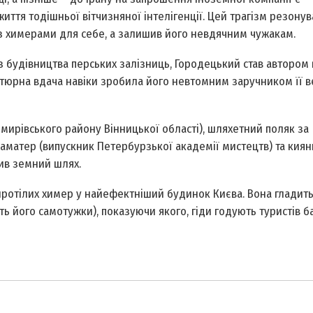
ття тодішньої вітчизняної інтелігенції. Цей трагізм резонува
з химерами для себе, а залишив його невдячним чужакам.
з будівництва перських залізниць, Городецький став автором 
нтюрна вдача навіки зробила його невтомним заручником її в
рівського району Вінницької області), шляхетний поляк за
­матер (випускник Петербурзької академії мистецтв) та киян
ив земний шлях.
сиротілих химер у найефектніший будинок Києва. Вона гладит
ь його самотужки), показуючи якого, гіди годують туристів 