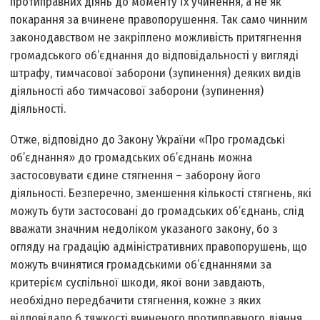
протиправних діянь до моменту їх учинення, а не як
покарання за вчинене правопорушення. Так само чинним
законодавством не закріплено можливість притягнення
громадського об’єднання до відповідальності у вигляді
штрафу, тимчасової заборони (зупинення) деяких видів
діяльності або тимчасової заборони (зупинення)
діяльності.
Отже, відповідно до Закону України «Про громадські
об’єднання» до громадських об’єднань можна
застосовувати єдине стягнення – заборону його
діяльності. Безперечно, зменшення кількості стягнень, які
можуть бути застосовані до громадських об’єднань, слід
вважати значним недоліком указаного закону, бо з
огляду на градацію адміністративних правопорушень, що
можуть вчинятися громадськими об’єднаннями за
критерієм суспільної шкоди, якої вони завдають,
необхідно передбачити стягнення, кожне з яких
відповідало б тяжкості вчиненого протиправного діяння.