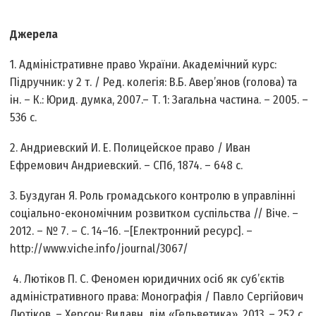
Джерела
1. Адміністративне право України. Академічний курс:
Підручник: у 2 т. / Ред. колегія: В.Б. Авер’янов (голова) та
ін. – К.: Юрид. думка, 2007.– Т. 1: Загальна частина. – 2005. –
536 с.
2. Андриевский И. Е. Полицейское право / Иван
Ефремович Андриевский. – СПб, 1874. – 648 с.
3. Буздуган Я. Роль громадського контролю в управлінні
соціально-економічним розвитком суспільства // Віче. –
2012. – № 7. – С. 14–16. –[Електронний ресурс]. –
http://www.viche.info/journal/3067/
4. Лютіков П. С. Феномен юридичних осіб як суб’єктів
адміністративного права: Монографія / Павло Сергійович
Лютіков. – Херсон: Видавн. дім «Гельветика», 2013. – 252 с.