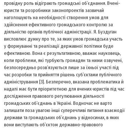
провідну роль віді­грають громадські об’єднання. Вчені-
юристи та розробники законопроектів зазвичай
наголошують на необхідності створення умов для
здійснення ефективного громадського контролю за
діяльністю органів публічної адміністрації. Я. Буздуган
висловлює думку про те, за яких умов громадська участь
у формуванні та реалізації державної політики буде
ефективною. Вона є результативною, вважає науковець,
коли проблеми, які турбують громадян та ними озвучені,
безпосередньо розв’язуються лише за їхньої участі під
час розробки та прийняття рішень суб’єктами публічного
адміністрування [3]. Безперечно, вказана проблематика й
надалі має бути пріоритетною для вчених-юристів під час
дослідження правового регулювання діяльності
громадських об’єднань в Україні. Водночас не варто
залишати поза увагою інші суперечливі питання взаємодії
держави та громадських об’єднань у відносинах, в яких
вони виступають об’єктом державно-правового