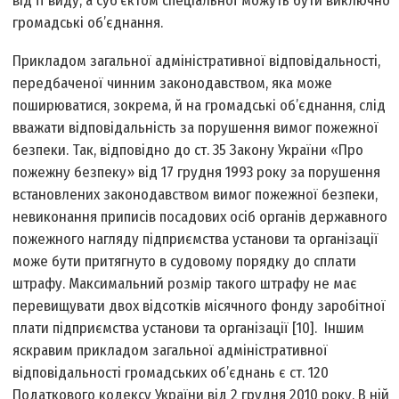
від її виду, а суб’єктом спеціальної можуть бути виключно
громадські об’єднання.
Прикладом загальної адміністративної відповідальності,
передбаченої чинним законодавством, яка може
поширюватися, зокрема, й на громадські об’єднання, слід
вважати відповідальність за порушення вимог пожежної
безпеки. Так, відповідно до ст. 35 Закону України «Про
пожежну безпеку» від 17 грудня 1993 року за порушення
встановлених законодавством вимог пожежної безпеки,
невиконання приписів посадових осіб органів державного
пожежного нагляду підприємства установи та організації
може бути притягнуто в судовому порядку до сплати
штрафу. Максимальний розмір такого штрафу не має
перевищувати двох відсотків місячного фонду заробітної
плати підприємства установи та організації [10]. Іншим
яскравим прикладом загальної адміністративної
відповідальності громадських об’єднань є ст. 120
Податкового кодексу України від 2 грудня 2010 року. В ній