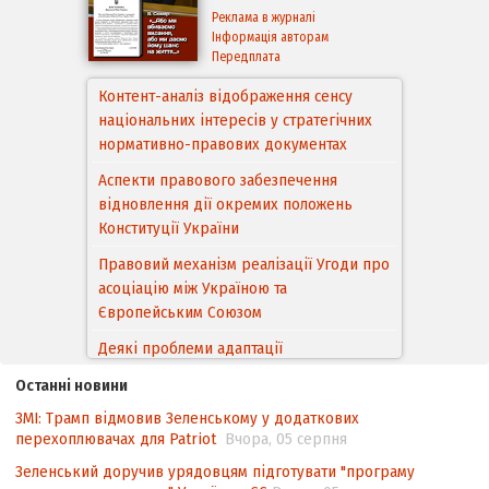
Реклама в журналі
Інформація авторам
Передплата
Аспекти правового забезпечення
відновлення дії окремих положень
Конституції України
Правовий механізм реалізації Угоди про
асоціацію між Україною та
Європейським Cоюзом
Деякі проблеми адаптації
законодавства України щодо зазначення
походження товарів відповідно до
Угоди про торговельні аспекти прав
інтелектуальної власності (TRIPS) у
контексті євроінтеграції
Останні новини
ЗМІ: Трамп відмовив Зеленському у додаткових
Аналіз виборчого законодавства щодо
перехоплювачах для Patriot
Вчора, 05 серпня
невизначеності механізму повторного
підрахунку голосів виборців
Зеленський доручив урядовцям підготувати "програму