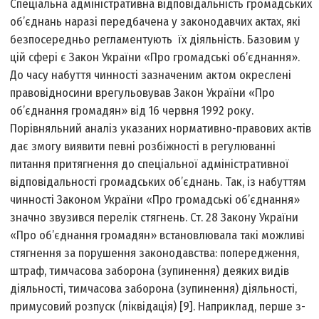
Спеціальна адміністративна відповідальність громадських
об’єднань наразі передбачена у законодавчих актах, які
безпосередньо регламентують їх діяльність. Базовим у
цій сфері є Закон України «Про громадські об’єднання».
До часу набуття чинності зазначеним актом окреслені
правовідносини врегульовував Закон України «Про
об’єднання громадян» від 16 червня 1992 року.
Порівняльний аналіз указаних нормативно-правових актів
дає змогу виявити певні розбіжності в регулюванні
питання притягнення до спеціальної адміністративної
відповідальності громадських об’єднань. Так, із набуттям
чинності Законом України «Про громадські об’єднання»
значно звузився перелік стягнень. Ст. 28 Закону України
«Про об’єднання громадян» встановлювала такі можливі
стягнення за порушення законодавства: попередження,
штраф, тимчасова заборона (зупинення) деяких видів
діяльності, тимчасова заборона (зупинення) діяльності,
примусовий розпуск (ліквідація) [9]. Наприклад, перше з-