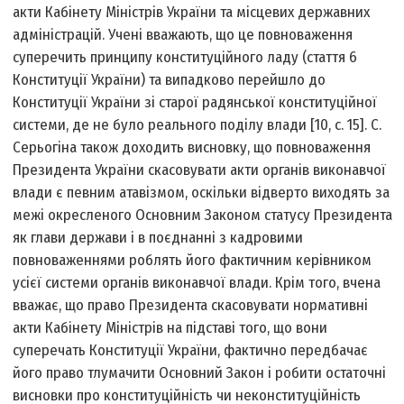
акти Кабінету Міністрів України та місцевих державних
адміністрацій. Учені вважають, що це повноваження
суперечить принципу конституційного ладу (стаття 6
Конституції України) та випадково перейшло до
Конституції України зі старої радянської конституційної
системи, де не було реального поділу влади [10, с. 15]. С.
Серьогіна також доходить висновку, що повноваження
Президента України скасовувати акти органів виконавчої
влади є певним атавізмом, оскільки відверто виходять за
межі окресленого Основним Законом статусу Президента
як глави держави і в поєднанні з кадровими
повноваженнями роблять його фактичним керівником
усієї системи органів виконавчої влади. Крім того, вчена
вважає, що право Президента скасовувати нормативні
акти Кабінету Міністрів на підставі того, що вони
суперечать Конституції України, фактично передбачає
його право тлумачити Основний Закон і робити остаточні
висновки про конституційність чи неконституційність