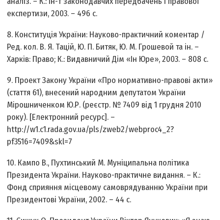
аналіз. – К.: Ін-т законодавчих передбачень і правової
експертизи, 2003. – 496 с.
8. Конституція України: Науково-практичний коментар /
Ред. кол. В. Я. Тацій, Ю. П. Битяк, Ю. М. Грошевой та ін. –
Харків: Право; К.: Видавничий Дім «Ін Юре», 2003. – 808 с.
9. Проект Закону України «Про нормативно-правові акти»
(стаття 61), внесений народним депутатом України
Мірошниченком Ю.Р. (реєстр. № 7409 від 1 грудня 2010
року). [Електронний ресурс]. –
http://w1.c1.rada.gov.ua/pls/zweb2/webproc4_2?
pf3516=7409&skl=7
10. Кампо В., Пухтинський М. Муніципальна політика
Президента України. Науково-практичне видання. – К.:
Фонд сприяння місцевому самоврядуванню України при
Президентові України, 2002. – 44 с.