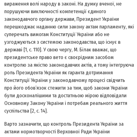
вираження волі народу в законі. На думку вченої, не
порушуючи виключності компетенції єдиного
законодавчого органу держави, Президент України
перешкоджає наданню сили закону актам парламенту, які
суперечать вимогам Конституції України або не
узгоджуються з системою законодавства, що існує в
державі [1, с. 110]. У свою чергу, М. Білак вважає, що
президентське право вето є своєрідним засобом
контролю за якістю законодавчих актів, а тому інтегруюча
роль Президента України як гаранта дотримання
Конституції України у законодавчому процесі свідчить
про його обов’язок стежити за тим, щоб закони України
були досконалішими та достатньою мірою відповідали
Основному Закону України і потребам реального життя
суспільства [2, с. 14].
Варто зазначити, що контроль Президента України за
актами нормотворчості Верховної Ради України