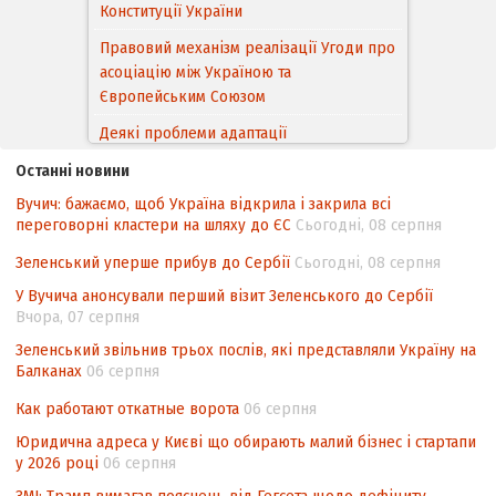
асоціацію між Україною та
Європейським Cоюзом
Деякі проблеми адаптації
законодавства України щодо зазначення
походження товарів відповідно до
Угоди про торговельні аспекти прав
інтелектуальної власності (TRIPS) у
Останні новини
контексті євроінтеграції
Вучич: бажаємо, щоб Україна відкрила і закрила всі
переговорні кластери на шляху до ЄС
Сьогодні, 08 серпня
Аналіз виборчого законодавства щодо
невизначеності механізму повторного
Зеленський уперше прибув до Сербії
Сьогодні, 08 серпня
підрахунку голосів виборців
У Вучича анонсували перший візит Зеленського до Сербії
Інформаційна безпека суспільства
Вчора, 07 серпня
Зеленський звільнив трьох послів, які представляли Україну на
Балканах
06 серпня
Как работают откатные ворота
06 серпня
Юридична адреса у Києві що обирають малий бізнес і стартапи
у 2026 році
06 серпня