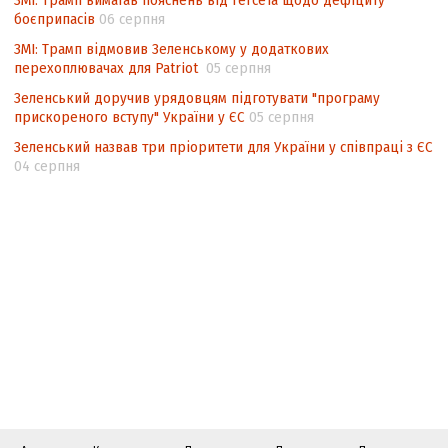
ЗМІ: Трамп вимагав пояснень від Гегсета щодо дефіциту
боєприпасів
06 серпня
ЗМІ: Трамп відмовив Зеленському у додаткових
перехоплювачах для Patriot
05 серпня
Зеленський доручив урядовцям підготувати "програму
прискореного вступу" України у ЄС
05 серпня
Зеленський назвав три пріоритети для України у співпраці з ЄС
04 серпня