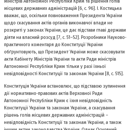
міністрів Автономної Республіки Крим та рішення голів
місцевих державних адміністрацій [6, с. 96]. І. Костицька
вважає, що, оскільки повноваження Президента України
щодо скасування актів органів виконавчої влади не
розкриті у законах України, це дає підстави главі держави
діяти на власний розсуд [7, с. 51–52]. Розробники Науково-
практичного коментаря до Конституції України
обґрунтовують, що Президент України може скасовувати
акти Кабінету Міністрів України та акти Ради міністрів
Автономної Республіки Крим тільки у разі їхньої
невідповідності Конституції та законам України [8, с. 515].
Конституція України встановлює, що підставою зупинення
дії нормативно-правових актів Верховної Ради
Автономної Республіки Крим є їхня невідповідність
Конституції України та законам України, а скасування
рішень голів місцевих державних адміністрацій –
невідповідність Конституції та законам України, а також
іншим актам законодавства України. Однак Основний