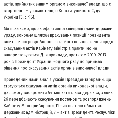
актів, прийнятих вищим органом виконавчої влади, що є
вторгненням у компетенцію Конституційного Суду
України [5, с. 96].
Ми вважаємо, що за ефективної співпраці глави держави і
уряду, зокрема шляхом врахування позиції президента
вже на етапі розроблення акта, його повноваження щодо
скасування актів Кабінету Міністрів практично не
використовуються. Для прикладу, протягом 2010–2013
років Президент України жодного разу не приймав
рішення про скасування актів органів виконавчої влади.
Проведений нами аналіз указів Президента України, що
стосуються скасування актів органів виконавчої влади,
дає змогу виокремити 54 такі акти глави держави, з яких
26 передбачають скасування постанов та розпоряджень
Кабінету Міністрів України, 11 – актів голів обласних
державних адміністрацій, 7 – актів Президента Республіки