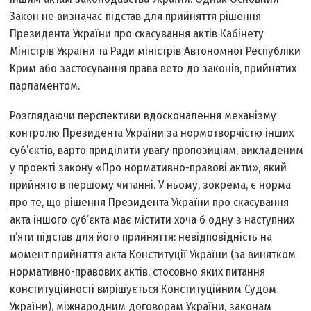
Закон не визначає підстав для прийняття рішення
Президента України про скасування актів Кабінету
Міністрів України та Ради міністрів Автономної Республіки
Крим або застосування права вето до законів, прийнятих
парламентом.
Розглядаючи перспективи вдосконалення механізму
контролю Президента України за нормотворчістю інших
суб’єктів, варто приділити увагу пропозиціям, викладеним
у проекті закону «Про нормативно-правові акти», який
прийнято в першому читанні. У ньому, зокрема, є норма
про те, що рішення Президента України про скасування
акта іншого суб’єкта має містити хоча б одну з наступних
п’яти підстав для його прийняття: невідповідність на
момент прийняття акта Конституції України (за винятком
нормативно-правових актів, стосовно яких питання
конституційності вирішується Конституційним Судом
України), міжнародним договорам України, законам