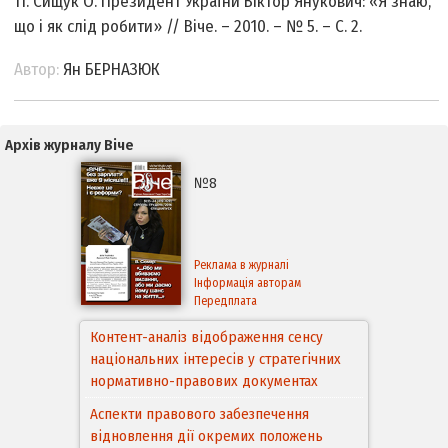
11. Сищук О. Президент України Віктор Янукович: «Я знаю,
що і як слід робити» // Віче. – 2010. – № 5. – С. 2.
Автор:
Ян БЕРНАЗЮК
Архів журналу Віче
№8
Реклама в журналі
Інформація авторам
Передплата
Контент-аналіз відображення сенсу
національних інтересів у стратегічних
Аспекти правового забезпечення
нормативно-правових документах
відновлення дії окремих положень
Конституції України
Правовий механізм реалізації Угоди про