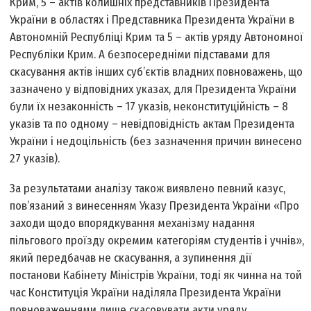
Крим, 5 – актів колишніх представників Президента
України в областях і Представника Президента України в
Автономній Республіці Крим та 5 – актів уряду Автономної
Республіки Крим. А безпосередніми підставами для
скасування актів інших суб’єктів владних повноважень, що
зазначено у відповідних указах, для Президента України
були їх незаконність – 17 указів, неконституційність – 8
указів та по одному – невідповідність актам Президента
України і недоцільність (без зазначення причин винесено
27 указів).
За результатами аналізу також виявлено певний казус,
пов’язаний з винесенням Указу Президента України «Про
заходи щодо впорядкування механізму надання
пільгового проїзду окремим категоріям студентів і учнів»,
який передбачав не скасування, а зупинення дії
постанови Кабінету Міністрів України, тоді як чинна на той
час Конституція України наділяла Президента України
повноваженнями лише скасовувати акти уряду.