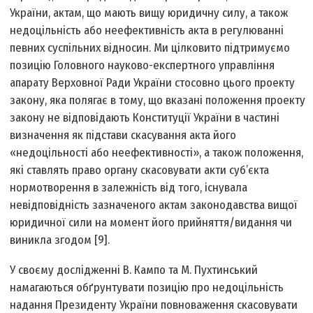
України, актам, що мають вищу юридичну силу, а також
недоцільність або неефективність акта в регулюванні
певних суспільних відносин. Ми цілковито підтримуємо
позицію Головного науково-експертного управління
апарату Верховної Ради України стосовно цього проекту
закону, яка полягає в тому, що вказані положення проекту
закону не відповідають Конституції України в частині
визначення як підстави скасування акта його
«недоцільності або неефективності», а також положення,
які ставлять право органу скасовувати акти суб’єкта
нормотворення в залежність від того, існувала
невідповідність зазначеного актам законодавства вищої
юридичної сили на момент його прийняття/видання чи
виникла згодом [9].
У своєму дослідженні В. Кампо та М. Пухтинський
намагаються обґрунтувати позицію про недоцільність
надання Президенту України повноваження скасовувати