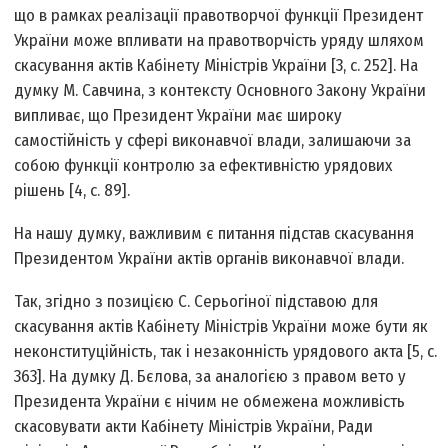
що в рамках реалізації правотворчої функції Президент
України може впливати на правотворчість уряду шляхом
скасування актів Кабінету Міністрів України [3, с. 252]. На
думку М. Савчина, з контексту Основного Закону України
випливає, що Президент України має широку
самостійність у сфері виконавчої влади, залишаючи за
собою функції контролю за ефективністю урядових
рішень [4, с. 89].
На нашу думку, важливим є питання підстав скасування
Президентом України актів органів виконавчої влади.
Так, згідно з позицією С. Серьогіної підставою для
скасування актів Кабінету Міністрів України може бути як
неконституційність, так і незаконність урядового акта [5, с.
363]. На думку Д. Бєлова, за аналогією з правом вето у
Президента України є нічим не обмежена можливість
скасовувати акти Кабінету Міністрів України, Ради