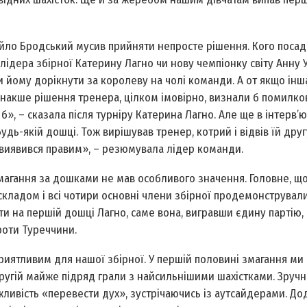
йло Бродський мусив прийняти непросте рішення. Кого посад
лідера збірної Катерину Лагно чи нову чемпіонку світу Анну 
и йому дорікнути за королеву на чолі команди. А от якщо інш
 інакше рішення тренера, цілком імовірно, визнали б помилко
о б», – сказала після турніру Катерина Лагно. Але ще в інтерв
дь-якій дошці. Тож вирішував тренер, котрий і відвів їй другу
 виявився правим», – резюмувала лідер команди.
змагання за дошками не мав особливого значення. Головне, щ
складом і всі чотири основні члени збірної продемонструвал
ити на першій дошці Лагно, саме вона, вигравши єдину партію,
роти Туреччини.
приятливим для нашої збірної. У першій половині змагання ми
ругій майже підряд грали з найсильнішими шахістками. Зручн
жливість «перевести дух», зустрічаючись із аутсайдерами. До