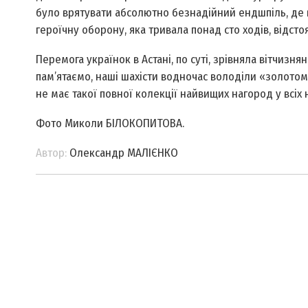
було врятувати абсолютно безнадійний ендшпіль, де в н
героїчну оборону, яка тривала понад сто ходів, відсто
Перемога українок в Астані, по суті, зрівняла вітчизнян
пам’ятаємо, наші шахісти водночас володіли «золотом»
не має такої повної колекції найвищих нагород у всіх 
Фото Миколи БІЛОКОПИТОВА.
Автор:
Олександр МАЛІЄНКО