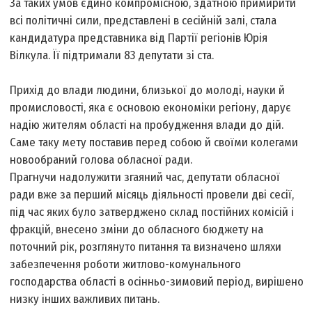
За таких умов єдино компромісною, здатною примирити
всі політичні сили, представлені в сесійній залі, стала
кандидатура представника від Партії регіонів Юрія
Вілкула. Її підтримали 83 депутати зі ста.
Прихід до влади людини, близької до молоді, науки й
промисловості, яка є основою економіки регіону, дарує
надію жителям області на пробудження влади до дій.
Саме таку мету поставив перед собою й своїми колегами
новообраний голова обласної ради.
Прагнучи надолужити згаяний час, депутати обласної
ради вже за перший місяць діяльності провели дві сесії,
під час яких було затверджено склад постійних комісій і
фракцій, внесено зміни до обласного бюджету на
поточний рік, розглянуто питання та визначено шляхи
забезпечення роботи житлово-комунального
господарства області в осінньо-зимовий період, вирішено
низку інших важливих питань.