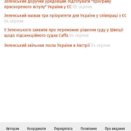
Зеленський доручив урядовцям підготувати "програму
прискореного вступу" України у ЄС
05 серпня
Зеленський назвав три пріоритети для України у співпраці з ЄС
04 серпня
У Зеленського заявили про переможне рішення суду у Швеції
щодо підсанкційного судна Caffa
04 серпня
Зеленський звільнив посла України в Австрії
04 серпня
Авторам
Координати
Передплата
Посилання
Про видання