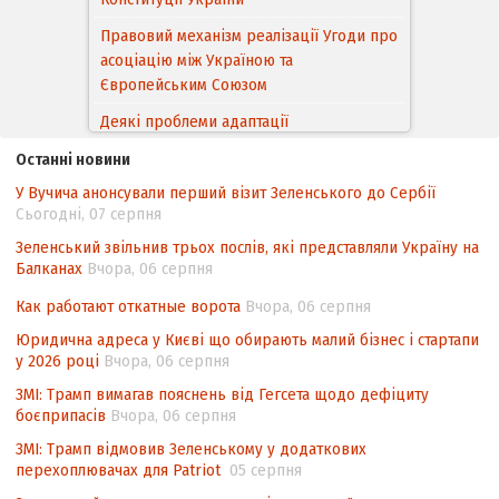
Правовий механізм реалізації Угоди про
асоціацію між Україною та
Європейським Cоюзом
Деякі проблеми адаптації
законодавства України щодо зазначення
Останні новини
походження товарів відповідно до
У Вучича анонсували перший візит Зеленського до Сербії
Угоди про торговельні аспекти прав
Сьогодні, 07 серпня
інтелектуальної власності (TRIPS) у
контексті євроінтеграції
Зеленський звільнив трьох послів, які представляли Україну на
Балканах
Вчора, 06 серпня
Аналіз виборчого законодавства щодо
невизначеності механізму повторного
Как работают откатные ворота
Вчора, 06 серпня
підрахунку голосів виборців
Юридична адреса у Києві що обирають малий бізнес і стартапи
у 2026 році
Вчора, 06 серпня
Інформаційна безпека суспільства
ЗМІ: Трамп вимагав пояснень від Гегсета щодо дефіциту
боєприпасів
Вчора, 06 серпня
ЗМІ: Трамп відмовив Зеленському у додаткових
перехоплювачах для Patriot
05 серпня