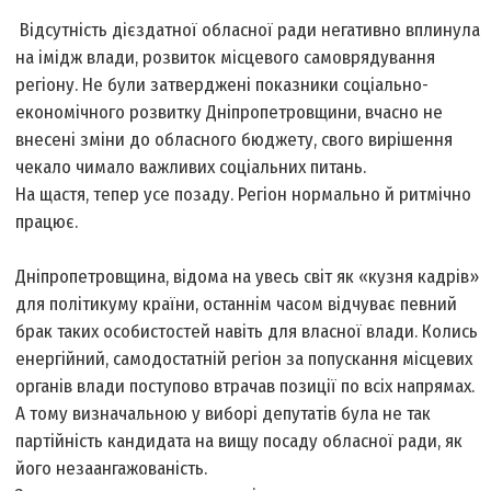
Відсутність дієздатної обласної ради негативно вплинула
на імідж влади, розвиток місцевого самоврядування
регіону. Не були затверджені показники соціально-
економічного розвитку Дніпропетровщини, вчасно не
внесені зміни до обласного бюджету, свого вирішення
чекало чимало важливих соціальних питань.
На щастя, тепер усе позаду. Регіон нормально й ритмічно
працює.
Дніпропетровщина, відома на увесь світ як «кузня кадрів»
для політикуму країни, останнім часом відчуває певний
брак таких особистостей навіть для власної влади. Колись
енергійний, самодостатній регіон за попускання місцевих
органів влади поступово втрачав позиції по всіх напрямах.
А тому визначальною у виборі депутатів була не так
партійність кандидата на вищу посаду обласної ради, як
його незаангажованість.