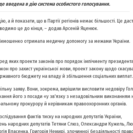
де введена в дію система особистого голосування.
ю, а й показати, що в Партії регіонів немає більшості. Це дас
водимо це до кінця, – додав Арсеній Яценюк.
я Тимошенко отримала медичну допомогу за межами України.
еред яких проекти законів про порядок імпічменту президент
акон про захист української мови, проект закону щодо скасува
ержавного бюджету на владу й збільшення соціальних виплат.
пільну заяву. Вони, зокрема, вирішили висловити недовіру Гол
ання його з посади «у зв'язку з незадовільним виконанням 
ральному прокурору й керівникам правоохоронних органів.
слідування фактів тиску на народних депутатів України,
нь народних депутатів Тетяни Слюз, Олександри Кужель, Л
гія Власенка, Григорія Немирі, злочинної бездіяльності пра