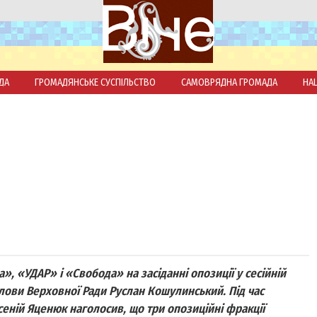
ДА
ГРОМАДЯНСЬКЕ СУСПІЛЬСТВО
САМОВРЯДНА ГРОМАДА
НА
», «УДАР» і «Свобода» на засіданні опозиції у сесійній
олови Верховної Ради Руслан Кошулинський. Під час
сеній Яценюк наголосив, що три опозиційні фракції