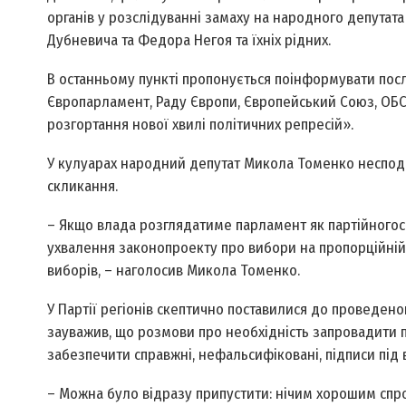
органів у розслідуванні замаху на народного депутата
Дубневича та Федора Негоя та їхніх рідних.
В останньому пункті пропонується поінформувати пос
Європарламент, Раду Європи, Європейський Союз, ОБСЄ 
розгортання нової хвилі політичних репресій».
У кулуарах народний депутат Микола Томенко несподі
скликання.
– Якщо влада розглядатиме парламент як партійно­госп
ухвалення законопроекту про вибори на пропорційній
виборів, – наголосив Микола Томенко.
У Партії регіонів скептично поставилися до проведено
зауважив, що розмови про необхідність запровадити п
забезпечити справжні, нефальсифіковані, підписи під
– Можна було відразу припустити: нічим хорошим спроб