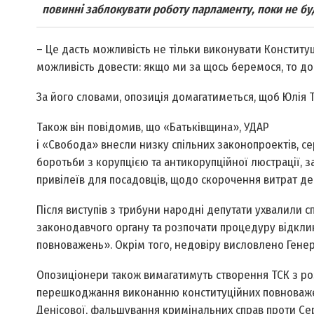
повинні заблокувати роботу парламенту, поки не бу
– Це дасть можливість не тільки виконувати Конституці
можливість довести: якщо ми за щось беремося, то до
За його словами, опозиція домагатиметься, щоб Юлі
Також він повідомив, що «Батьківщина», УДАР
і «Свобода» внесли низку спільних законопроектів, с
боротьби з корупцією та антикорупційної люстрації, з
привілеїв для посадовців, щодо скорочення витрат д
Після виступів з трибуни народні депутати ухвалили с
законодавчого органу та розпочати процедуру відклик
повноважень». Окрім того, недовіру висловлено Гене
Опозиціонери також вимагатимуть створення ТСК з роз
перешкоджання виконанню конституційних повноваже
Денісової, фальшування кримінальних справ проти Сер