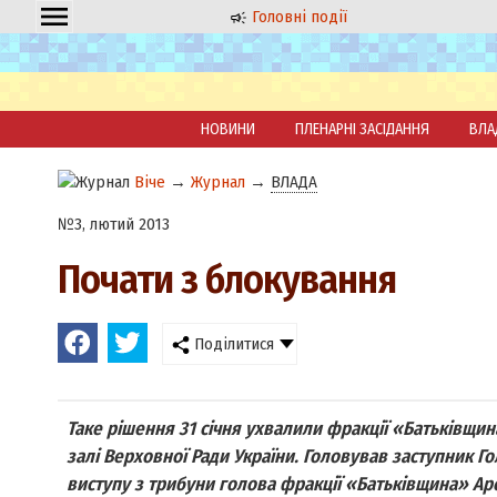
Головні події
НОВИНИ
ПЛЕНАРНІ ЗАСІДАННЯ
ВЛА
Віче
→
Журнал
→
ВЛАДА
№3, лютий 2013
Почати з блокування
Поділитися
Таке рішення 31 січня ухвалили фракції «Батьківщина
залі Верховної Ради України. Головував заступник Г
виступу з трибуни голова фракції «Батьківщина» Ар