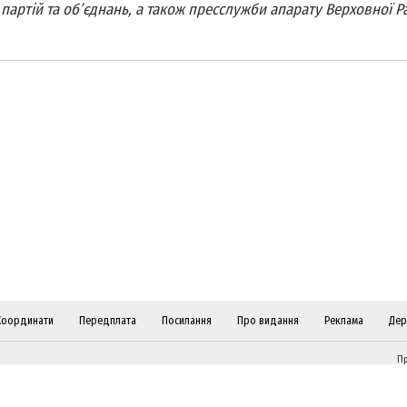
партій та об’єднань, а також пресслужби апарату Верховної Р
Координати
Передплата
Посилання
Про видання
Реклама
Дер
Пр
ві
Слідкуйте за "Віче" у соціальних мережах