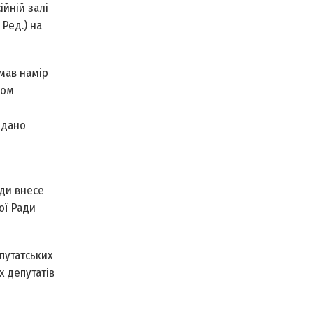
ійній залі
Ред.) на
мав намір
вом
одано
ади внесе
ої Ради
путатських
х депутатів