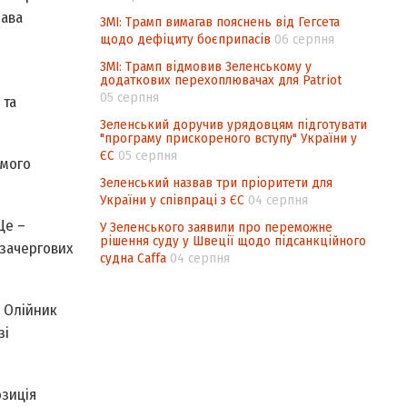
лава
ЗМІ: Трамп вимагав пояснень від Гегсета
щодо дефіциту боєприпасів
06 серпня
ЗМІ: Трамп відмовив Зеленському у
додаткових перехоплювачах для Patriot
05 серпня
 та
Зеленський доручив урядовцям підготувати
"програму прискореного вступу" України у
ЄС
05 серпня
омого
Зеленський назвав три пріоритети для
України у співпраці з ЄС
04 серпня
Це –
У Зеленського заявили про переможне
рішення суду у Швеції щодо підсанкційного
озачергових
судна Caffa
04 серпня
р Олійник
зі
озиція