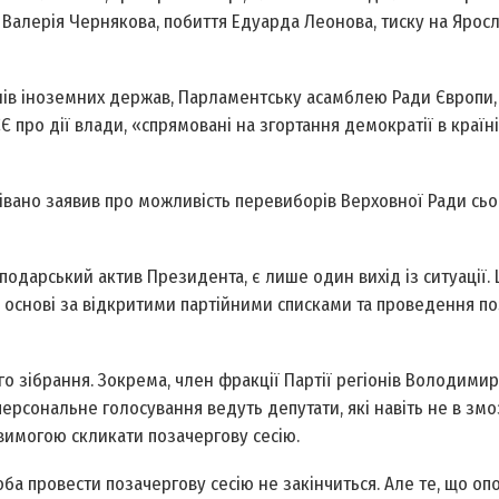
 Валерія Чернякова, побиття Едуарда Леонова, тиску на Ярос
­лів іноземних держав, Парламентську асамблею Ради Європи,
про дії влади, «спрямовані на згортання демократії в країні
вано заявив про можливість перевиборів Верхов­ної Ради сь
одарський актив Президента, є лише один вихід із ситуації. 
 основі за відкритими партійними списками та проведення п
го зібрання. Зокрема, член фракції Партії регіонів Володими
ерсональне голосування ведуть депутати, які навіть не в змо
 вимогою скликати позачергову сесію.
а провести позачергову сесію не закінчиться. Але те, що оп