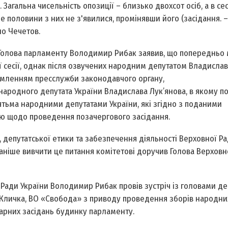
. Загальна чисельність опозиції – близько двохсот осіб, а в сес
 половини з них не з'явилися, промінявши його (засідання. – 
ло Чечетов.
» Голова парламенту Володимир Рибак заявив, що попередньо 
 сесії, однак після озвучених народним депутатом Владисла
домленням пресслужби законодавчого органу,
 народного депутата України Владислава Лук’янова, в якому п
ьма народними депутатами України, які згідно з поданими
ю щодо проведення позачергового засідання.
 депутатської ети­ки та забезпечення діяльності Верхов­ної Р
Раніше вивчити це питання комітетові доручив Голова Верховн
 Ради України Володимир Рибак провів зустріч із головами де
я Кличка, ВО «Свобода» з приводу проведення зборів народни
ленарних засідань будинку парламенту.