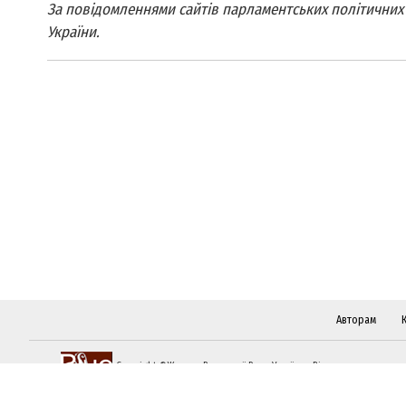
За повідомленнями сайтів парламентських політичних 
України.
Авторам
Copyright ©Журнал Верховної Ради України «Віче»