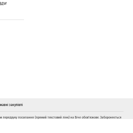
ади
жавні закупівлі
и передруку посилання (прямий текстовий лінк) на Віче обов'язкове. Забороняється
дтворення інформації на сайтах, що суперечать вимогам законодавства України.