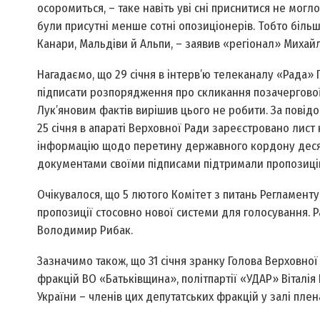
осоромиться, – таке навіть уві сні приснитися не мог­ло
були присутні менше сотні опозиціонерів. Тобто більше
Канари, Мальдіви й Альпи, – заявив «регіонал» Михай
Нагадаємо, що 29 січня в інтерв’ю телеканалу «Рада
підписати розпорядження про скликання позачергової
Лук’яновим фактів вирішив цього не робити. За пові
25 січня в апараті Верховної Ради зареєстровано лист
інформацію щодо перетину державного кордону десят
документами своїми підписами підтримали пропозиці
Очікувалося, що 5 лютого Комітет з питань Регламенту,
пропозиції стосовно нової системи для голосування. 
Володимир Рибак.
Зазначимо також, що 31 січня зранку Голова Верховної
фракцій ВО «Батьківщина», політпартії «УДАР» Віталі
України – членів цих депутатських фракцій у залі п