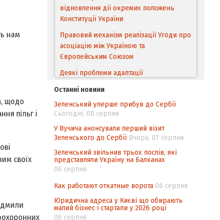
відновлення дії окремих положень
Конституції України
ть нам
Правовий механізм реалізації Угоди про
асоціацію між Україною та
Європейським Cоюзом
Деякі проблеми адаптації
законодавства України щодо зазначення
Останні новини
походження товарів відповідно до
а, щодо
Зеленський уперше прибув до Сербії
Угоди про торговельні аспекти прав
ння пільг і
Сьогодні, 08 серпня
інтелектуальної власності (TRIPS) у
контексті євроінтеграції
У Вучича анонсували перший візит
Зеленського до Сербії
Вчора, 07 серпня
Аналіз виборчого законодавства щодо
ові
Зеленський звільнив трьох послів, які
невизначеності механізму повторного
ним своїх
представляли Україну на Балканах
підрахунку голосів виборців
06 серпня
Інформаційна безпека суспільства
Как работают откатные ворота
06 серпня
Юридична адреса у Києві що обирають
юдмили
малий бізнес і стартапи у 2026 році
воохоронних
06 серпня