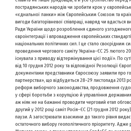
пострадянських народів чи зробити крок у європейсь
«єднальної ланки» між Європейським Союзом та країн
вигоди багаторівневої співпраці, навряд чи вдасться 
Ради України щодо розроблення єдиного узгодженого 
євроінтеграції і впровадження європейських стандарт
національних політичних сил. І це стало своєрідним с
проведення чергового саміту Україна–ЄС 25 лютого 20
існувала з приводу відтермінування цієї події». По су
від 10 грудня 2012 року та відповідної Резолюції Євро
документами представники Євросоюзу заявили про гото
партнерства», що відбудеться 28–29 листопада 2013 р
реформ виборчого законодавства, продовження судово
у сфері боротьби з корупцією й управління державни
аж ніяк не на бажанні проводити черговий етап обгово
другий у 2012 році саміт Росія–ЄС (21 грудня 2012 ро
паузи. А загострювати взаємини до такого рівня вида
остаточного вибору геополітичного пріоритету. Адже 