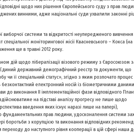
відповідні щодо них рішення Європейського суду з прав люди
уд­жених винними, адже національні суди ухвалили законні рі
ої виборчої системи та відкритості неупередженого вивчення 
спеціальної моніторингової місії Квасневського – Кокса (на
аження ще в травні 2012 року.
м дій щодо лібералізації візового режиму з Євросоюзом з
о Єдиний державний демографічний реєстр та документи, що
у чи її спеціальний статус», згідно з яким розпочато процес
ь безконтактний електронний носій із біометричними даними
и до виконання ІІ імплементаційної фази відповідного План
здійснюватиме на підставі аналізу прогресу не лише щодо
пектива введення яких існує наразі лише на папері),
 до фундаментальних прав людини, удосконалення системи за
ері боротьби з корупцією та виконання відповідних рекомен
я переходу до наступного рівня кооперації в цій сфері наша 