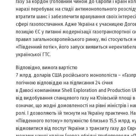
газу за кордон (головним чином до Європи і країн ко
наразі перебуває на стадії антимонопольного розслід
втратити шанс і забезпечити врахування своїх інте­ре
сфері газопостачання. Адже Україна є учасницею Дого
позицію ЄС у питанні модернізації газотранспортної си
правил загальноєвропейського ринку, які стосуються н
«Південний потік», його запуск виявиться нерентабе
української ГТС.
Відповідно, вимога вартістю
7 млрд. доларів США російського монополіста – «Газпро
логічною відповіддю на підписання 24 січня
в Давосі компаніями Shell Exploration and Production 
від видобування сланцевого газу на Юзівській площі в
означає, що жодні домовленості на рівні міністрів і 
ролі. І дозволяють їй тиснути на Україну практично. Н
«Південного потоку» потужністю близько 15,5 млрд. ку
відмовитися від послуг України з транзиту газу до Єв
межами нашої країни (через обхідні трубопроводи «Пі