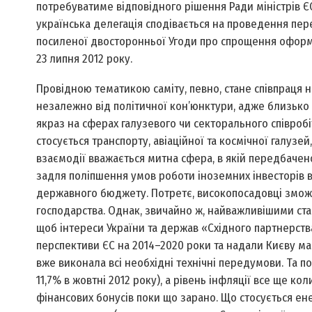
потребуватиме відповідного рішення Ради міністрів Є
українська делегація сподівається на проведення п
посиленої двосторонньої Угоди про спрощення оформл
23 липня 2012 року.
Провідною тематикою саміту, певно, стане співпраця на
незалежно від політичної кон’юнктури, адже близько
якраз на сферах галузевого чи секторального співробіт
стосується транспорту, авіаційної та космічної галузе
взаємодії вважається митна сфера, в якій передбачен
задля поліпшення умов роботи іноземних інвесторів в
державного бюджету. По­третє, високопосадовці зможут
господарства. Однак, звичайно ж, найважливішими ста
щоб інтереси України та держав «Східного партнерств
перспективи ЄС на 2014–2020 роки та надали Києву ма
вже виконала всі необхідні технічні передумови. Та поз
11,7% в жовтні 2012 року), а рівень інфляції все ще к
фінансових бонусів поки що зарано. Що стосується ене