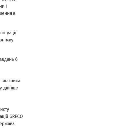
ни і
шення в
ситуації
 знімку
авдань 6
 власника
у дій іще
хисту
дацій GRECO
держава