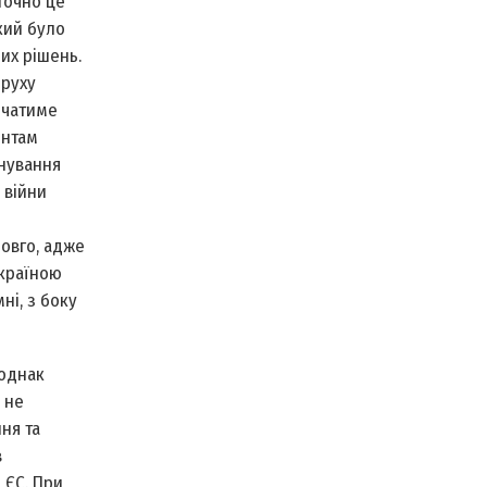
точно це
кий було
их рішень.
 руху
ичатиме
ентам
снування
 війни
довго, адже
Україною
ні, з боку
 однак
 не
ня та
в
 ЄС. При