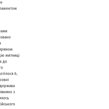
те
рламентом
нами
ровано
я
напрямом
цію митниці
в до
го
отілося б,
сової
 держава
рівняно з
ихось
сійського