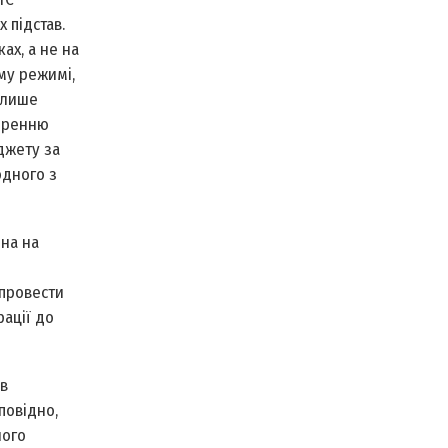
 підстав.
ах, а не на
му режимі,
 лише
воренню
джету за
одного з
на на
 провести
рації до
 в
повідно,
ного