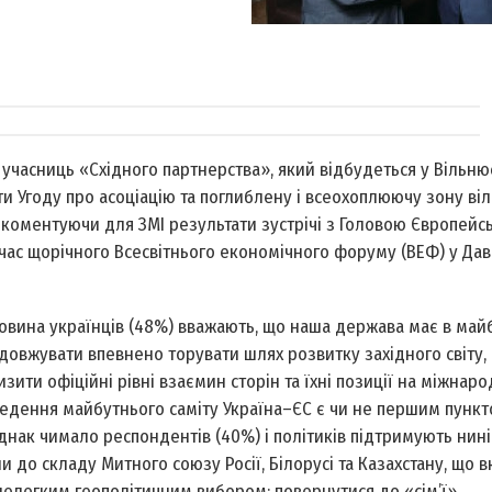
 учасниць «Східного партнерства», який відбудеться у Вільнюс
и Угоду про асоціацію та поглиблену і всеохоплюючу зону віл
, коментуючи для ЗМІ результати зустрічі з Головою Європейс
час щорічного Всесвітнього економічного форуму (ВЕФ) у Даво
ловина українців (48%) вважають, що наша держава має в ма
овжувати впевнено торувати шлях розвитку західного світу, 
ити офіційні рівні взаємин сторін та їхні позиції на міжнарод
оведення майбутнього саміту Україна–ЄС є чи не першим пунк
днак чимало респондентів (40%) і політиків підтримують нині
до складу Митного союзу Росії, Білорусі та Казахстану, що в
 нелегким геополітичним вибором: повернутися до «сім’ї»