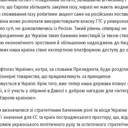
о, що Європа збільшить закупки газу, наразі не мають жодних
в споживання газу робитиме акцент саме на російських поставк
країна може розпочати використовувати власну ГТС у реверсно
 суті, не домовляючись із Росією. Такий рівень спів­праці не
надходженню до України таких бажаних інвестицій (а також ст
ню економічного зростання й збільшенню надходжень до бю
ля яких наша країна стане експортною платформою доступу до 
огаз України», котра, за словами Президента, буде розділе
кціонерні товариства, що працюватимуть за принципом
вується в Україні. Крім того, вже тепер наша держава планує
 а її участь у зібранні в Давосі є доб­рою нагодою для «інтег
 Європи країною».
 визначилися зі стратегічним баченням ролі та місця України
ї значення для ЄС та країн пострадянського простору, що, від
рямів українського політичного руху та остаточного стратегіч