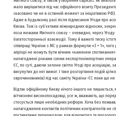
Митного союзу, а також утворення ЄврАзЕС як аналога Є
мало вирішитися під час офіційного візиту Президента
скасовано чи не в останній момент за ініціативою РФ)
Адже в будьякому разі після підписання Угоди про асо
Києва. Тож із суб’єктами міжнародних відносин, зокре
поза межами Митного союзу – очевидно, через Угоду п
багатосторонньої взаємодії. Тому й важелі тиску істот
спів­праці України з МС у рамках формули «3 + 1», чого
апріорі не можуть бути вічним «каменем спотикання» 
налагоджені роками схеми експортно­імпортних операці
ЄС, по суті, даючи зелене світло Угоді про асоціацію
висунутих до неї вимог. І таке розгортання подій ці
єврочиновників) під час саміту Україна–ЄС поки що не
Відтак офіційному Києву нічого іншого не лишається,
вітчизняні високопосадовці, усе ж, вважають, що пор
стосується лише необхідних реформ. Хоча без пожва
налагодження контактів політичних контрагентів не сп
поставатиме перешкодою для відкритого та прозорого 