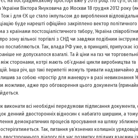
С на пострадянському просторі вже у 2015 році. По суті, оста
 України Віктора Януковича до Москви 18 грудня 2012 року (я
. Тож і для ЄК це стало імпульсом до вироблення відповідальн
ціацію буде нарешті офіційно закріп­лено вектор політичного
ма з країнами постсоціалістичного табору, Україна співробітн
ро зону вільної торгівлі з СНД чи завдяки подібним інструм
но послабляються. Так, влада РФ уже, в принципі, припускає і
 раніше не допускалося взагалі. Та й ціни на газ чи торговельні
між сторонами, котрі мають об’єднані цикли виробництва та
й. Інша річ, що такі перипетії можуть тривати надзвичайно 
, залишив за собою «простір для маневру» в разі невиконання 
лком можливе, адже про обговорення цього документа (принайм
 йдеться.
 як виконати всі необхідні передумови підписання документа,
ядок денний двосторонніх відносин є набагато ширшим, а тому
влення демократичних процесів просування на шляху зближен
остерігатиметься. Так, питання ув’язнених колишніх урядовці
двостороннього діалогу під час розвитку плідних взаємин із