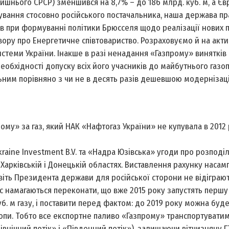
лишнього СРСР) зменшився на 8,7% – до 186 млрд. куб. м, а Є
ування стосовно російського постачальника, наша держава пр
сів при формуванні політики Брюсселя щодо реалізації нових п
вору про Енергетичне співтовариство. Розраховуємо й на акт
стеми України. Інакше в разі ненадання «Газпрому» винятків 
еобхідності допуску всіх його учасників до майбутнього газ
льним порівняно з чи не в десять разів дешевшою модернізац
му» за газ, який НАК «Нафтогаз України» не купувала в 2012 р
Ukraine Investment B.V. та «Надра Юзівська» угоди про розподі
 Харківській і Донецькій областях. Виставлення рахунку наса
навіть Президента держави для російської сторони не відіграю
ас намагаються переконати, що вже 2015 року запустять першу 
б. м газу, і поставити перед фактом: до 2019 року можна буд
ропи. Тобто все експортне паливо «Газпрому» транспортувати
внічний потік» і «Південний потік»), залишаючи вітчизняну Г