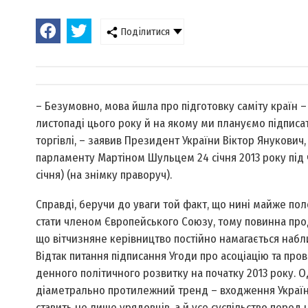
Поділитися
– Безумовно, мова йшла про підготовку саміту країн –
листопаді цього року й на якому ми плануємо підписат
торгівлі, – заявив Президент України Віктор Янукович
парламенту Мартіном Шульцем 24 січня 2013 року під 
січня) (на знімку праворуч).
Справді, беручи до уваги той факт, що нині майже по
стати членом Європейського Союзу, тому повинна прод
що вітчизняне керівництво постійно намагається наблиз
Відтак питання підписання Угоди про асоціацію та пр
денного політичного розвитку на початку 2013 року. О
діаметрально протилежний тренд – входження України 
ставить не лише урядовців, а й усе суспільство перед