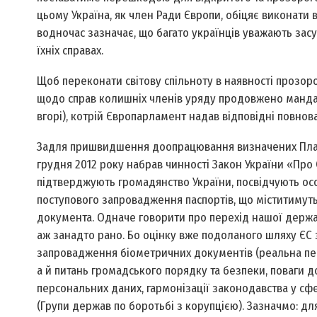
цьому Україна, як член Ради Європи, обіцяє виконати 
водночас зазначає, що багато українців уважають зас
їхніх справах.
Щоб переконати світову спільноту в наявності прозор
щодо справ колишніх членів уряду продовжено мандат 
вгорі), котрій Європарламент надав відповідні пов­нов
Задля пришвидшення доопрацювання визначених Плано
грудня 2012 року набрав чинності Закон України «Пр
підтверджують громадянство України, посвідчують особ
поступового запровадження паспортів, що міститимут
документа. Одначе говорити про перехід нашої держав
аж занадто рано. Бо оцінку вже подоланого шляху ЄС 
запровадження біометричних документів (реальна перс
а й питань громадського порядку та безпеки, поваги
персональних даних, гармонізації законодавства у сф
(Групи держав по боротьбі з корупцією). Зазначмо: дл