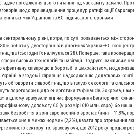
С, адже погодження цього питання під час саміту замало. Про
ереговорів щодо пришвидшення процедур ратифікації Європа
ення віз між Україною та ЄС, підписаної сторонами
 секторальному рівні, котра, по суті, розвивається між сторо
 80% роботи у двосторонніх відносинах Україна–ЄС сконцент
ництва (сьогодні їх налічується 28). По­перше, така коопераці
й, сфери високих технологій та навігації. По­друге, важливим 
о ефективну співпрацю в боротьбі з шахрайством, модерніза
 Україні, а згодом і сприяння надходженню додаткових кош­ті
ь обговорити співробітництво в галузях екології та сільсько
нуть переговори щодо енергетики та фінансів. Зокрема, нам х
а» в цілому врахували під час формування Багаторічної фінан
крофінансову допомогу ЄС (у розмірі 610 млн. євро), бо наша
аяк безробіття в зоні євро постійно зростає (нині – 11,8%, по
оливається «не в межах норми» (2,2%), казати про отримання як
ргетичного сектору, то, враховуючи, що 2012 року продаж ро