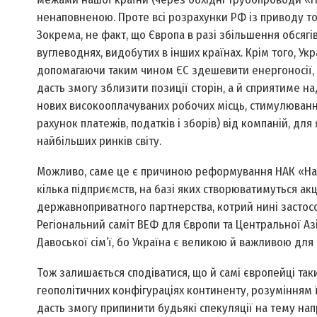
ненаповненою. Проте всі розрахунки РФ із приводу тог
Зокрема, не факт, що Європа в разі збільшення обсягі
вуглеводнях, видобутих в інших країнах. Крім того, У
допомагаючи таким чином ЄС здешевити енергоносії, по
дасть змогу зблизити позиції сторін, а й сприятиме 
нових високооплачуваних робочих місць, стимулюван
рахунок платежів, податків і зборів) від компаній, д
найбільших ринків світу.
Можливо, саме це є причиною реформування НАК «Нафт
кілька підприємств, на базі яких створюватимуться а
державноприватного партнерства, котрий нині застосо
Регіональний саміт ВЕФ для Європи та Центральної Азії,
Давоської сім’ї, бо Україна є великою й важливою для
Тож залишається сподіватися, що й самі європейці таки
геополітичних конфігураціях континенту, розумінням ї
дасть змогу припинити будьякі спекуляції на тему нап