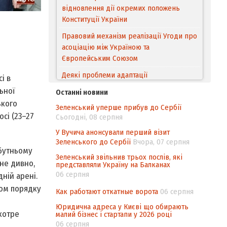
відновлення дії окремих положень
Конституції України
Правовий механізм реалізації Угоди про
асоціацію між Україною та
Європейським Cоюзом
Деякі проблеми адаптації
і в
законодавства України щодо зазначення
ьної
Останні новини
походження товарів відповідно до
ького
Зеленський уперше прибув до Сербії
Угоди про торговельні аспекти прав
сі (23–27
Сьогодні, 08 серпня
інтелектуальної власності (TRIPS) у
контексті євроінтеграції
У Вучича анонсували перший візит
Зеленського до Сербії
Вчора, 07 серпня
Аналіз виборчого законодавства щодо
йбутньому
Зеленський звільнив трьох послів, які
невизначеності механізму повторного
не дивно,
представляли Україну на Балканах
підрахунку голосів виборців
06 серпня
ній арені.
Інформаційна безпека суспільства
том порядку
Как работают откатные ворота
06 серпня
Юридична адреса у Києві що обирають
котре
малий бізнес і стартапи у 2026 році
06 серпня