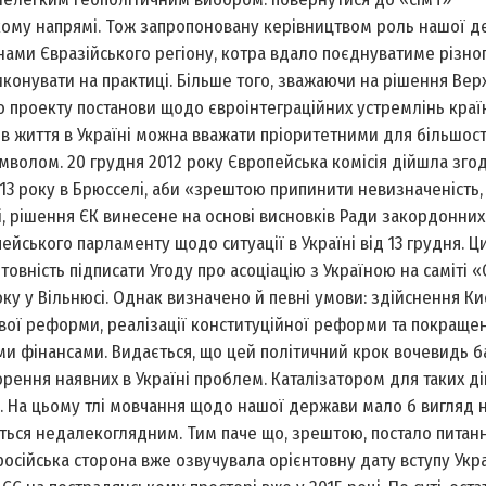
кому напрямі. Тож запропоновану керівництвом роль нашої д
ами Євразійського регіону, котра вдало поєднуватиме різно
виконувати на практиці. Більше того, зважаючи на рішення Вер
проекту постанови щодо євроінтеграційних устремлінь країн
ів життя в Україні можна вважати пріоритетними для більшост
имволом. 20 грудня 2012 року Європейська комісія дійшла зг
13 року в Брюсселі, аби «зрештою припинити невизначеність,
ті, рішення ЄК винесене на основі висновків Ради закордонних
пейського парламенту щодо ситуації в Україні від 13 грудня. 
вність підписати Угоду про асоціацію з Україною на саміті «
оку у Вільнюсі. Однак визначено й певні умови: здійснення К
ї реформи, реалізації конституційної реформи та покращен
ми фінансами. Видається, що цей політичний крок вочевидь б
рення наявних в Україні проблем. Каталізатором для таких ді
ку). На цьому тлі мовчання щодо нашої держави мало б вигляд 
ється недалекоглядним. Тим паче що, зрештою, постало питан
російська сторона вже озвучувала орієнтовну дату вступу Укр