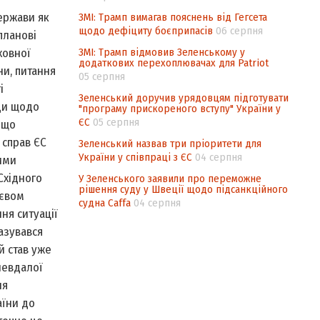
ержави як
ЗМІ: Трамп вимагав пояснень від Гегсета
щодо дефіциту боєприпасів
06 серпня
планові
ЗМІ: Трамп відмовив Зеленському у
ховної
додаткових перехоплювачах для Patriot
и, питання
05 серпня
і
Зеленський доручив урядовцям підготувати
оди щодо
"програму прискореного вступу" України у
ЄС
05 серпня
 що
 справ ЄС
Зеленський назвав три пріоритети для
України у співпраці з ЄС
04 серпня
Цими
Східного
У Зеленського заявили про переможне
рішення суду у Швеції щодо підсанкційного
иєвом
судна Caffa
04 серпня
ня ситуації
азувався
й став уже
невдалої
ня
аїни до