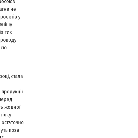
вросоюз
агне не
роектів у
ивнішу
із тих
опроводу
ією
оці, стала
л продукції
мперед
ть жодної
гілку
е остаточно
муть поза
ТС