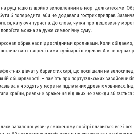
 на руці тацю із щойно виловленими в морі делікатесами. Об
бути б попередити, аби не додавали гострих приправ. Зазвич
еляться, катуючи туристів. До слова, чутки про дешевизну море
 попоїсти можна за дуже символічну суму.
ерсонал обрав нас піддослідними кроликами. Коли обідаємо, 
к поглинаємо створені ними кулінарні шедеври. А в перервах
фектних дів­чат у барвистих сарі, що поспішали на велосипед
жній обшарпаності, – пам’ять про португальських завойовникі
азів за ніч ходять у море на підлатаних древніх човниках. Ін
етипи країни, реальне враження від яких не завжди збігається 
хи запаленої уяви: у смаженому повітрі плавиться все і вся. 