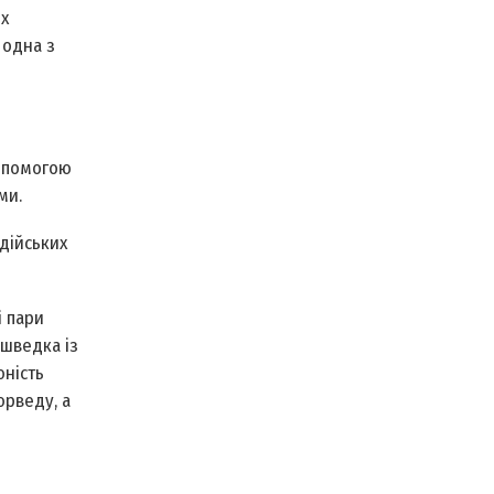
х
 одна з
допомогою
ми.
ндійських
і пари
 шведка із
юність
юрведу, а