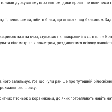
етеликів дуркуватимуть за вікном, доки врешті не покинемо 
ндії, невловимий, ніби ті білки, що літають над балконом. З
озкриваються на очах, ступаємо на найкращий в світі пляж Бен
кувати кілометр за кілометром, роздивлятися всіляку живність
 його загальмує. Усе, що чули раніше про тутешній білосніжни
крохмального шовку.
ритних тітоньок з корзинками, до яких потрапляють навіть на