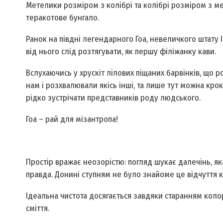
Метелики розміром з колібрі та колібрі розміром з м
теракотове бунгало.
Ранок на півдні легендарного Гоа, невеличкого штату І
від нього слід розтягувати, як першу філіжанку кави.
Вслухаючись у хрускіт лілових піщаних барвінків, що р
нам і розхвалювали якісь інші, та лише тут можна кро
рідко зустрічати представників роду людського.
Гоа – рай для мізантропа!
Простір
вражає неозорістю: погляд шукає далечінь, яка
правда. Донині ступням не було знайоме це відчуття 
Ідеальна чистота досягається завдяки старанням коло
сміття.