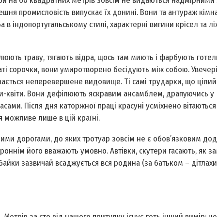
ори на 60 квадратних метрів зовсім не видаються надмірними
тешня промисловість випускає їх донині. Вони та антураж кімн
а в індо­португальському стилі, характерні вигини крісел та л
юють траву, тягають відра, щось там миють і фарбують готел
аті сорочки, вони умиротворено бесідують між собою. Увечері
ивається неперевершене видовище. Ті самі трударки, що ціли
и-­квіти. Вони дефілюють яскравим ансамблем, драпуючись у
сами. Після дня каторжної праці красуні усміхнено вітаються
 можливе лише в цій країні.
ми дорогами, до яких тротуар зовсім не є обов’язковим дод
роннім його вважають умовно. Автівки, скутери гасають, як з
айки зазвичай всаджується вся родина (за батьком – дітлахи,
 Метрів за сто від нашого притулку існує геть інший вимір: нет