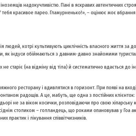
іноземців надокучливістю. Пані в яскравих автентичних строя
 тебя красивое парео. Гламурненько!», – оцінює моє вбрання
мія людей, котрі культивують циклічність власного життя за 
ати, як індуси обіймаються з давним-давно знайомими туриста
 не старіє (на відміну від тіла) й систематично вдається до і
ляжного ресторану і вдивлятися в горизонт. При появі на вход
нтаном радощів. А це, мабуть, ще одна з постійних клієнток:
адьорі не за віком косички, розповідаючи про свою хіпарську 
іднім столиком – голландець, що роками опановував у Гоа а
их практик і лікування співвітчизників.