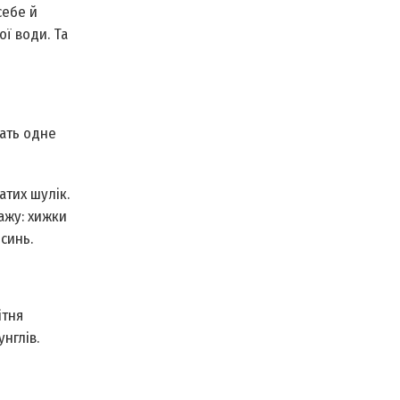
себе й
ої води. Та
чать одне
атих шулік.
ажу: хижки
синь.
ітня
нглів.