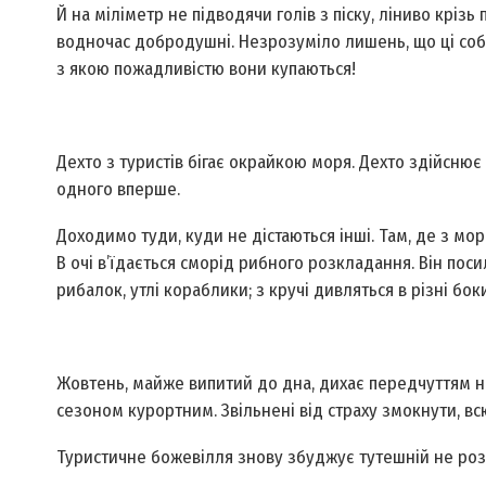
Й на міліметр не підводячи голів з піску, ліниво крізь
водночас добродушні. Незрозуміло лишень, що ці собаки
з якою пожадливістю вони купаються!
Дехто з туристів бігає окрайкою моря. Дехто здійснює
одного вперше.
Доходимо туди, куди не дістаються інші. Там, де з мор
В очі в’їдається сморід рибного розкладання. Він пос
рибалок, утлі кораблики; з кручі дивляться в різні бо
Жовтень, майже випитий до дна, дихає передчуттям не
сезоном курортним. Звільнені від страху змокнути, в
Туристичне божевілля знову збуджує тутешній не ро