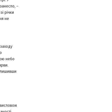
занесло, –
зі річки
чя не
 заходу
о
дою небо
арви.
залишивши
а висловом
аності,