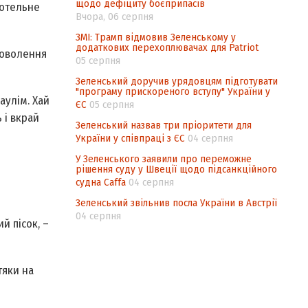
щодо дефіциту боєприпасів
готельне
Вчора, 06 серпня
ЗМІ: Трамп відмовив Зеленському у
додаткових перехоплювачах для Patriot
адоволення
05 серпня
Зеленський доручив урядовцям підготувати
"програму прискореного вступу" України у
аулім. Хай
ЄС
05 серпня
 і вкрай
Зеленський назвав три пріоритети для
України у співпраці з ЄС
04 серпня
У Зеленського заявили про переможне
рішення суду у Швеції щодо підсанкційного
судна Caffa
04 серпня
Зеленський звільнив посла України в Австрії
04 серпня
й пісок, –
тяки на