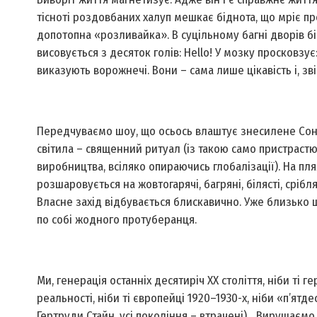
тісноті роздовбаних халуп мешкає біднота, що мріє про
допотопна «розливайка». В суцільному багні дворів біс
висовується з десяток голів: Hello! У мозку просковз
виказують ворожнечі. Вони – сама лише цікавість і, з
Передчуваємо шоу, що ось­ось влаштує знесилене Сонц
світила – священний ритуал (із такою само пристраст
виробництва, всіляко опираючись глобалізації). На п
розшаровується на жовтогарячі, багряні, білясті, срібл
Власне захід відбувається блискавично. Уже близько 
по собі жодного протуберанця.
Ми, генерація останніх десятиріч ХХ століття, ніби ті г
реальності, ніби ті європейці 1920–1930-х, ніби «п’ятд
Гертруди Стайн, усі покоління – втрачені)... Вирушаємо 