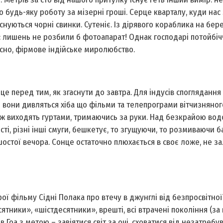
 будь-яку роботу за мізерні гроші. Серце кварталу, куди нас 
нуються чорні свинки. Сутеніє. Із дірявого кораблика на бере
ує: лишень не розбили б фотоапарат! Однак господарі потойбіч
вісно, фірмове індійське миролюбство.
е перед тим, як згаснути до завтра. Для індусів споглядання
ю вони дивляться хіба що фільми та телепрограми вітчизняног
ляж виходять гуртами, тримаючись за руки. Над безкрайою во
ясті, різні інші смуги, бешкетує, то згущуючи, то розмиваючи б
шостої вечора. Сонце остаточно плюхається в своє ложе, не 
ерої фільму Сідні Полака про втечу в джунглі від безпросвітної
есятники», «шістдесятники», врешті, всі втрачені покоління (з
в Гоа з метою – завіятися світ за очі, сховатися від незатребув