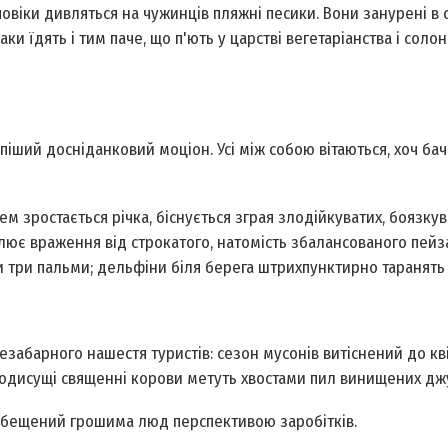
 повіки дивляться на чужинців пляжні песики. Вони занурені в 
 їдять і тим паче, що п'ють у царстві вегетаріанства і солон
 піший досніданковий моціон. Усі між собою вітаються, хоч ба
ем зростається річка, біснується зграя злодійкуватих, боязкув
илює враження від строкатого, натомість збалансованого пейз
ки три пальми; дельфіни біля берега штрихпунктирно таранять 
забарного нашестя туристів: сезон мусонів витіснений до кв
сюдисущі священні корови метуть хвостами пил винищених джу
збещений грошима люд перспективою заробітків.