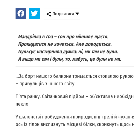
Поділитися
Мандрівка в Гоа – сон про мінливе щастя.
Прокидатися не хочеться. Але доводиться.
Пульсує настирлива думка: ні, ми там не були.
А якщо ми там і були, то, мабуть, це були не ми.
…За борт нашого балкона тримається стопалою рукою к
– прибульців з іншого світу.
П’ята ранку. Світанковий підйом – об’єктивна необхід
пекло.
У шаленстві пробудження природи, під трелі й «ухан
ось із гілок вислизнуть місцеві білки, скрикнуть щось 