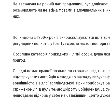
Не зважаючи на ранній час, продавщиці бус допікають 
розмовляють чи не всіма мовами відпочивальників. «У
них.
Починаючи з 1960-х років викристалізувалася ціла ар
регулярних польотів у Гоа. Тут можна часто спостеріг
Особлива категорія приїжджих – літні особи, душа яких
пригод.
Опівдні немає кращої розваги, як сховатися під тент п
підстаркуватих англійців менеджер закладу вибухає фо
зовнішністю зів’ялої голлівудської зірки приборкує б
стриженому під нуль темношкірому бойфренду. За сус
нещодавно відкрив у себе на батьківщині центр духовн