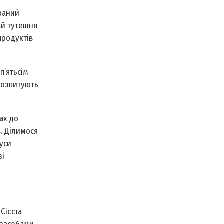
раний
ай тутешня
продуктів
п’ятьсім
 розпитують
ах до
в. Ділимося
дуси
зі
Сієста