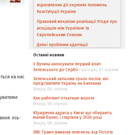
відновлення дії окремих положень
Конституції України
Правовий механізм реалізації Угоди про
асоціацію між Україною та
Європейським Cоюзом
Деякі проблеми адаптації
законодавства України щодо зазначення
Останні новини
походження товарів відповідно до
У Вучича анонсували перший візит
Угоди про торговельні аспекти прав
Зеленського до Сербії
Сьогодні, 07 серпня
інтелектуальної власності (TRIPS) у
ться на нас
контексті євроінтеграції
Зеленський звільнив трьох послів, які
представляли Україну на Балканах
Аналіз виборчого законодавства щодо
Вчора, 06 серпня
невизначеності механізму повторного
нуватиме
Как работают откатные ворота
підрахунку голосів виборців
Вчора, 06 серпня
Інформаційна безпека суспільства
Юридична адреса у Києві що обирають
малий бізнес і стартапи у 2026 році
ння: ось­
Вчора, 06 серпня
ЗМІ: Трамп вимагав пояснень від Гегсета