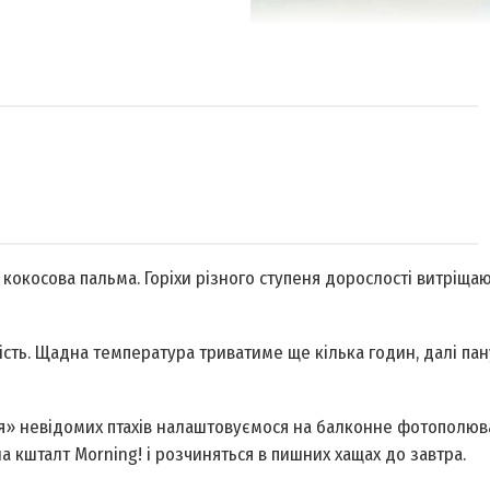
окосова пальма. Горіхи різного ступеня дорослості витріщаю
ність. Щадна температура триватиме ще кілька годин, далі па
ня» невідомих птахів налаштовуємося на балконне фотополюва
на кшталт Morning! і розчиняться в пишних хащах до завтра.