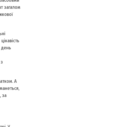
 засобами
ат загалом
іжкової
ьні
 цікавість
й день
 з
атком. А
аманеться,
 за
рі. У