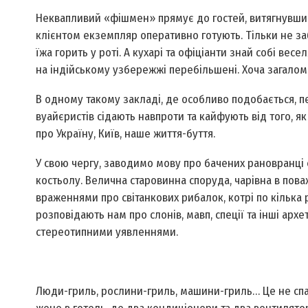
Неквапливий
«фішмен» прямує до гостей, витягнувши
клієнтом екземпляр оперативно готують. Тільки не за
їжа горить у роті. А кухарі та офіціанти знай собі вес
на індійському узбережжі перебільшені. Хоча загалом
В одному такому закладі, де особливо подобається, п
вуайєристів сідають навпроти та кайфують від того, я
про Україну, Київ, наше життя-буття.
У свою чергу, заводимо мову про бачених рановранці е
костьолу. Велична старовинна споруда, чарівна в пова
враженнями про світанкових рибалок, котрі по кілька р
розповідають нам про слонів, мавп, спеції та інші арх
стереотипними уявленнями.
Люди-гриль, рослини-­гриль, машини-гриль… Це не спала