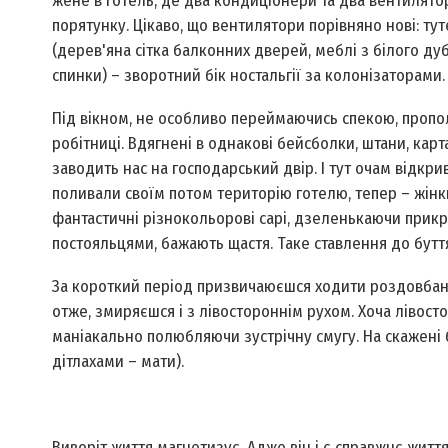
жене в готель, де два кондиціонери та два вентилят
порятунку. Цікаво, що вентилятори порівняно нові: ту
(дерев'яна сітка балконних дверей, меблі з білого дуб
спинки) – зворотний бік ностальгії за колонізаторами.
Під вікном, не особливо переймаючись спекою, пропол
робітниці. Вдягнені в однакові бейсболки, штани, карт
заводить нас на господарський двір. І тут очам відкр
поливали своїм потом територію готелю, тепер – жінк
фантастичні різнокольорові сарі, дзеленькаючи прикра
постояльцями, бажають щастя. Таке ставлення до буття
За короткий період призвичаюєшся ходити роздовбани
отже, змиряєшся і з лівостороннім рухом. Хоча лівосто
маніакально полюбляючи зустрічну смугу. На скажені б
дітлахами – мати).
Виворіт життя магнетизує. Адже він і є справжнє життя.