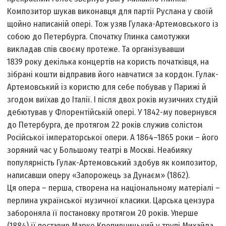
Композитор шукав виконавця для партії Руслана у своїй
щойно написаній опері. Тож узяв Гулака-Артемовського із
собою до Петербурга. Спочатку Глинка самотужки
викладав спів своєму протеже. Та організувавши
1839 року декілька концертів на користь початківця, на
зібрані кошти відправив його навчатися за кордон. Гулак-
Артемовський із користю для себе побував у Парижі й
згодом виїхав до Італії. І після двох років музичних студій
дебютував у Флорентійській опері. У 1842-му повернувся
до Петербурга, де протягом 22 років служив солістом
Російської імператорської опери. А 1864–1865 роки – його
зоряний час у Большому театрі в Москві. Неабияку
популярність Гулак-Артемовський здобув як композитор,
написавши оперу «Запорожець за Дунаєм» (1862).
Ця опера – перша, створена на національному матеріалі –
перлина української музичної класики. Царська цензура
забороняла її постановку протягом 20 років. Уперше
(1884) її поставив Марко Кропивницький у трупі Михайла