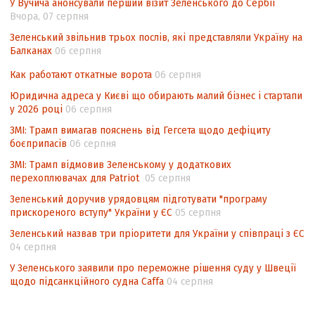
У Вучича анонсували перший візит Зеленського до Сербії
контексті євроінтеграції
Вчора, 07 серпня
Аналіз виборчого законодавства щодо
Зеленський звільнив трьох послів, які представляли Україну на
невизначеності механізму повторного
Балканах
06 серпня
підрахунку голосів виборців
Как работают откатные ворота
06 серпня
Інформаційна безпека суспільства
Юридична адреса у Києві що обирають малий бізнес і стартапи
у 2026 році
06 серпня
ЗМІ: Трамп вимагав пояснень від Гегсета щодо дефіциту
боєприпасів
06 серпня
ЗМІ: Трамп відмовив Зеленському у додаткових
перехоплювачах для Patriot
05 серпня
Зеленський доручив урядовцям підготувати "програму
прискореного вступу" України у ЄС
05 серпня
Зеленський назвав три пріоритети для України у співпраці з ЄС
04 серпня
У Зеленського заявили про переможне рішення суду у Швеції
щодо підсанкційного судна Caffa
04 серпня