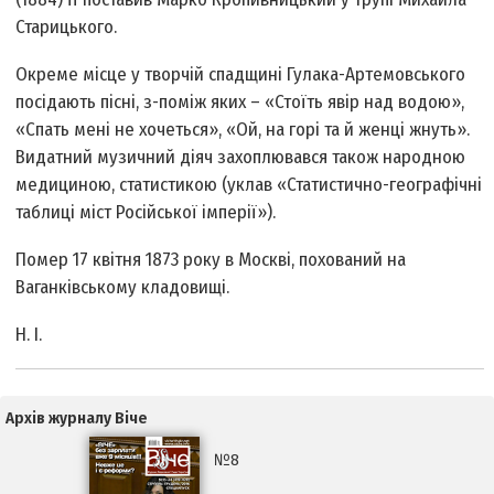
Старицького.
Окреме місце у творчій спадщині Гулака-Артемовського
посідають пісні, з-поміж яких – «Стоїть явір над водою»,
«Спать мені не хочеться», «Ой, на горі та й женці жнуть».
Видатний музичний діяч захоплювався також народною
медициною, статистикою (уклав «Статистично-географічні
таб­лиці міст Російської імперії»).
Помер 17 квітня 1873 року в Москві, похований на
Ваганківському кладовищі.
Н. І.
Архів журналу Віче
№8