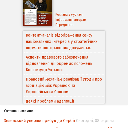
Реклама в журналі
Інформація авторам
Передплата
Контент-аналіз відображення сенсу
національних інтересів у стратегічних
нормативно-правових документах
Аспекти правового забезпечення
відновлення дії окремих положень
Конституції України
Правовий механізм реалізації Угоди про
асоціацію між Україною та
Європейським Cоюзом
Деякі проблеми адаптації
законодавства України щодо зазначення
Останні новини
походження товарів відповідно до
Угоди про торговельні аспекти прав
Зеленський уперше прибув до Сербії
Сьогодні, 08 серпня
інтелектуальної власності (TRIPS) у