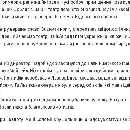
римерки, репетиційні зали – усі робочі приміщення поза ку
а них… облисів. За рік театр пов­ністю оновився. Тоді у Львові
и Львівський театр опери і балету з Віденською оперою.
еат­ру вершин слави. Зламати кригу стереотипу свідомості чин
 довший час мав театр, на ім’я видатної української співачки 
у кригу непорозуміння не ламав, а розтопив терпінням і аргу
ьний директор Тадей Едер звернувся до Папи Римського Івана
и «Мойсей». Ніхто, крім Едера, не вірив, що це йому вдасть
ж Понтифік перебував у Львові, Едер сподівався, що він відві
сея». Та Львівська опера не була серед об’єктів, які мав відв
,
боди біля театру спеціально передбачили зупинку. Назустрі
I зупинився й благословив артистів.
и і балету імені Соломії Крушельницької здобув статус нац