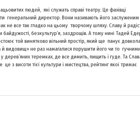
цьовитих людей, які служать справі театру. Це фахівці
дбати генеральний директор. Вони називають його заслуженим
ак не все так гладко на цьому творчому шляху. Славу й радіст
байдужості, безкультур’я, зазд­рощів. А тому нині Тадей Еде
бстоює той винятково вільний простір, який ще панує довкола 
а й видовищ» не раз намагалися порушити його чи то гучним
 дерев’яних теремках, де все димить, пищить і гуде. Та Слав
 це з висоти тієї культури і мистецтва, рейтинг якої тримає