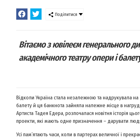
Поділитися
Вітаємо з ювілеєм генерального д
академічного театру опери і балету
Відколи Україна стала незалежною та надрукувала на 
балету й ця банкнота зайняла належне місце в нагруд
Артиста Тадея Едера, розпочалася новітня історія цьо
проекти, які мають одне призначення – дарувати людя
Усі пам’ятають часи, коли в партерах величної і прекр