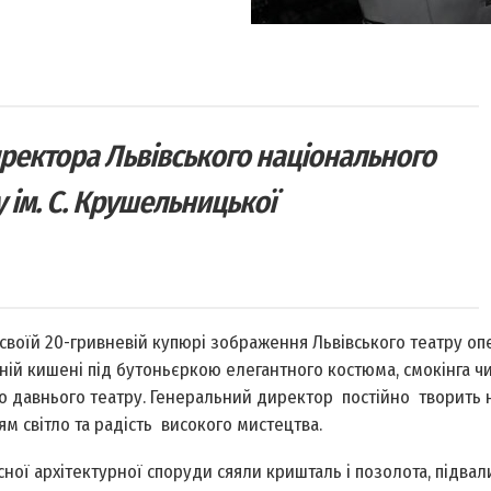
иректора Львівського національного
 ім. С. Крушельницької
своїй 20-гривневій купюрі зображення Львівського театру опе
ній кишені під бутоньєркою елегантного костюма, смокінга 
го давнього театру. Генеральний директор постійно творить но
м світло та радість високого мистецтва.
асної архітектурної споруди сяяли кришталь і позолота, підвал