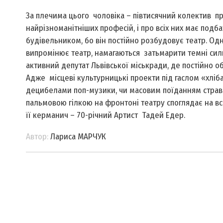
За плечима цього чоловіка – півтисячний колектив пра
найрізноманітніших професій, і про всіх них має по
будівельником, бо він постійно розбудовує театр. Одн
випромінює театр, намагаються затьмарити темні сили 
активний депутат Львівської міськради, де постійно о
Адже місцеві культурницькі проекти під гаслом «хліб
децибелами поп-музики, чи масовим поїданням страв у
пальмовою гілкою на фронтоні театру споглядає на все
її керманич – 70-річний Артист Тадей Едер.
Автор:
Лариса МАРЧУК