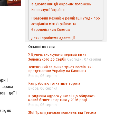
відновлення дії окремих положень
Конституції України
Правовий механізм реалізації Угоди про
асоціацію між Україною та
Європейським Cоюзом
Деякі проблеми адаптації
законодавства України щодо зазначення
Останні новини
походження товарів відповідно до
У Вучича анонсували перший візит
Угоди про торговельні аспекти прав
Зеленського до Сербії
Сьогодні, 07 серпня
інтелектуальної власності (TRIPS) у
контексті євроінтеграції
Зеленський звільнив трьох послів, які
представляли Україну на Балканах
Аналіз виборчого законодавства щодо
Вчора, 06 серпня
ри і
невизначеності механізму повторного
Как работают откатные ворота
підрахунку голосів виборців
чи фрака
Вчора, 06 серпня
ві ідеї і
Інформаційна безпека суспільства
Юридична адреса у Києві що обирають
малий бізнес і стартапи у 2026 році
Вчора, 06 серпня
и ж, як
ЗМІ: Трамп вимагав пояснень від Гегсета