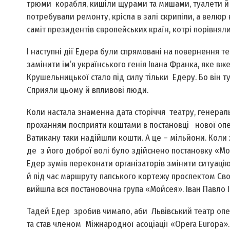
трюми корабля, кишіли щурами та мишами, туалети й г
потребували ремонту, крісла в залі скрипіли, а велюр н
саміт президентів європейських країн, котрі порівнял
І наступні дії Едера були спрямовані на повернення т
замінити ім’я українського генія Івана Франка, яке вже
Крушельницької стало під силу тільки Едеру. Бо він т
Сприяли цьому й впливові люди.
Коли настала знаменна дата сторіччя театру, генерал
проханням посприяти коштами в постановці нової опер
Ватикану таки надійшли кош­ти. А це – мільйони. Коли 
де з його доб­рої волі було здійснено постановку «Мой
Едер зумів переконати організаторів змінити ситуацію
й під час маршруту папського кортежу проспектом Сво
вийшла вся постановочна група «Мойсея». Іван Павло I
Тадей Едер зробив чимало, аби Львівський театр опер
та став членом Міжнародної асоціації «Opera Europa».