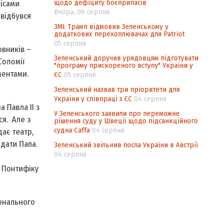
щодо дефіциту боєприпасів
лісами
Вчора, 06 серпня
 відбувся
ЗМІ: Трамп відмовив Зеленському у
додаткових перехоплювачах для Patriot
05 серпня
овників –
Зеленський доручив урядовцям підготувати
Соломії
"програму прискореного вступу" України у
ментами.
ЄС
05 серпня
Зеленський назвав три пріоритети для
України у співпраці з ЄС
04 серпня
 Павла ІІ з
У Зеленського заявили про переможне
ся. Але з
рішення суду у Швеції щодо підсанкційного
судна Caffa
04 серпня
дає театр,
ідати Папа.
Зеленський звільнив посла України в Австрії
04 серпня
ч Понтифіку
іонального