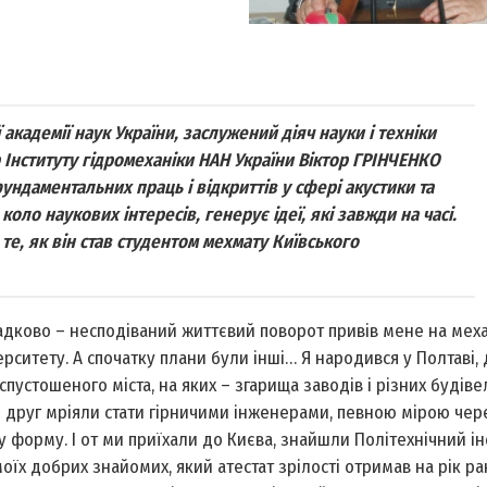
академії наук України, заслужений діяч науки і техніки
р Інституту гідромеханіки НАН України Віктор ГРІНЧЕНКО
ундаментальних праць і відкриттів у сфері акустики та
коло наукових інтересів, генерує ідеї, які завжди на часі.
те, як він став студентом мехмату Київського
ипадково – несподіваний життєвий поворот привів мене на мех
ситету. А спочатку плани були інші… Я народився у Полтаві, 
пустошеного міста, на яких – згарища заводів і різних будівел
 мій друг мріяли стати гірничими інженерами, певною мірою чер
у форму. І от ми приїхали до Києва, знайшли Політехнічний інс
моїх добрих знайомих, який атестат зрілості отримав на рік ра