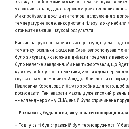
зв’язку з проблемами космічної техніки, дуже велику
які виникають під дією нерівномірних теплових полів
Ми спробували дослідити теплові напруження з допо
температурне поле, використали гільзу, в яку набили ль
отримати важливі наукові результати.
Вивчав напружені стани я і в аспірантурі, під час підг
тематику, оскільки академік Савін запропонував мені 
було з’ясувати, як можна піднімати предмет з певною 
було нелегке завдання. Ми навіть жартували, що йдеть
курсову роботу з цієї тематики, але згодом перемогл
спускаються космонавти. А відділ Коваленка співпрац
Павловича Корольова й багато зробив для того, щоб 
космонавти. Такі апарати мають дуже високий рівень 
«Челленджером» у США, яка й була спричинена поруше
– Розкажіть, будь ласка, як у ті часи співпрацювали
– Тоді у світі був справжній бум термопружності. У ба