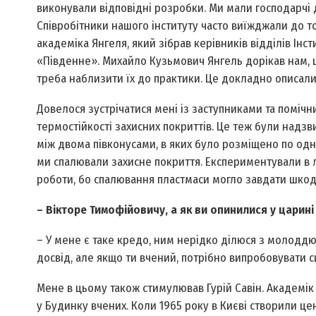
виконували відповідні розробки. Ми мали господарчі
Співробітники нашого інституту часто виїжджали до то
академіка Янгеля, який зібрав керівників відділів Інс
«Південне». Михайло Кузьмович Янгель дорікав нам, що
треба наблизити їх до практики. Це докладно описали з
Довелося зустрічатися мені із заступниками та поміч
термостійкості захисних покриттів. Це теж були надзви
між двома півконусами, в яких було розміщено по одн
ми спалювали захисне покриття. Експериментували в ли
роботи, бо спалювання пластмаси могло завдати шко
– Вікторе Тимофійовичу, а як ви опинилися у царині
– У мене є таке кредо, ним нерідко ділюся з молоддю
досвід, але якщо ти вчений, потрібно випробовувати си
Мене в цьому також стимулював Гурій Савін. Академік
у Будинку вчених. Коли 1965 року в Києві створили це