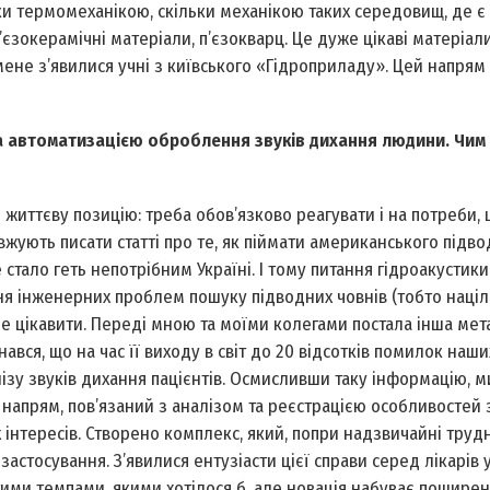
ьки термомеханікою, скільки механікою таких середовищ, де є 
зокерамічні матеріали, п’єзокварц. Це дуже цікаві матеріали
не з’явилися учні з київського «Гідроприладу». Цей напрям 
та автоматизацією оброблення звуків дихання людини. Чим
 життєву позицію: треба обов’язково реагувати і на потреби,
овжують писати статті про те, як піймати американського підв
е стало геть непотрібним Україні. І тому питання гідроакустики
ня інженерних проблем пошуку підводних човнів (тобто націл
не цікавити. Переді мною та моїми колегами постала інша мет
вся, що на час її виходу в світ до 20 відсотків помилок наших
ізу звуків дихання пацієнтів. Осмисливши таку інформацію, м
напрям, пов’язаний з аналізом та реєстрацією особливостей 
 інтересів. Створено комплекс, який, попри надзвичайні труд
астосування. З’явилися ентузіасти цієї справи серед лікарів 
ими темпами, якими хотілося б, але новація набуває поширенн