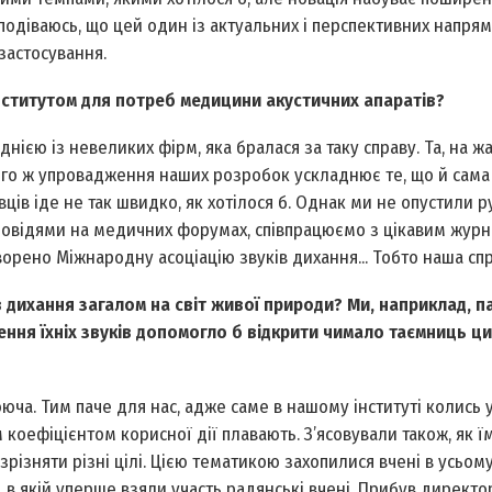
 Сподіваюсь, що цей один із актуальних і перспективних напрям
застосування.
інститутом для потреб медицини акустичних апаратів?
нією із невеликих фірм, яка бралася за таку справу. Та, на жа
 того ж упровадження наших розробок ускладнює те, що й сам
ців іде не так швидко, як хотілося б. Однак ми не опустили р
повідями на медичних форумах, співпрацюємо з цікавим жур
ворено Міжнародну асоціацію звуків дихання... Тобто наша сп
в дихання загалом на світ живої природи? Ми, наприклад, п
ння їхніх звуків допомогло б відкрити чимало таємниць ци
ююча. Тим паче для нас, адже саме в нашому інституті колись 
коефіцієнтом корисної дії плавають. З’ясовували також, як ї
ізняти різні цілі. Цією тематикою захопилися вчені в усьому 
в якій уперше взяли участь радянські вчені. Прибув директо