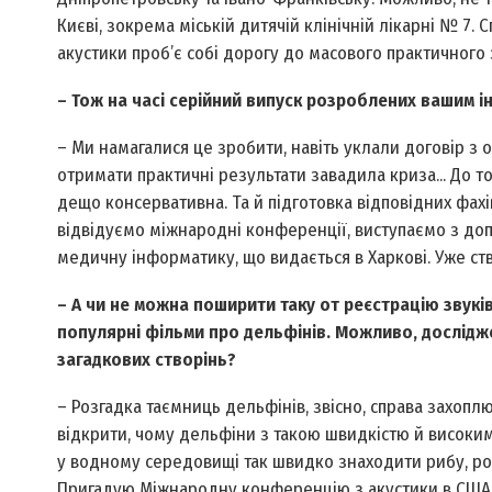
Києві, зокрема міській дитячій клінічній лікарні № 7.
акустики проб’є собі дорогу до масового практичного 
– Тож на часі серійний випуск розроблених вашим 
– Ми намагалися це зробити, навіть уклали договір з од
отримати практичні результати завадила криза... До
дещо консервативна. Та й підготовка відповідних фахів
відвідуємо міжнародні конференції, виступаємо з до
медичну інформатику, що видається в Харкові. Уже ст
– А чи не можна поширити таку от реєстрацію звукі
популярні фільми про дельфінів. Можливо, дослідже
загадкових створінь?
– Розгадка таємниць дельфінів, звісно, справа захопл
відкрити, чому дельфіни з такою швидкістю й високим 
у водному середовищі так швидко знаходити рибу, розр
Пригадую Міжнародну конференцію з акустики в США, 