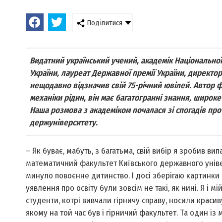
Поділитися
Видатний український учений, академік Національної 
України, лауреат Державної премії України, директо
нещодавно відзначив свій 75-річний ювілей. Автор ф
механіки рідин, він має багатогранні знання, широке 
Наша розмова з академіком почалася зі спогадів про 
держуніверситету.
– Як буває, мабуть, з багатьма, свій вибір я зробив в
математичний факультет Київського державного універ
минуло повоєнне дитинство. І досі зберігаю картинки с
уявлення про освіту були зовсім не такі, як нині. Я і
студенти, котрі вивчали гірничу справу, носили красив
якому на той час був і гірничий факультет. Та один із 