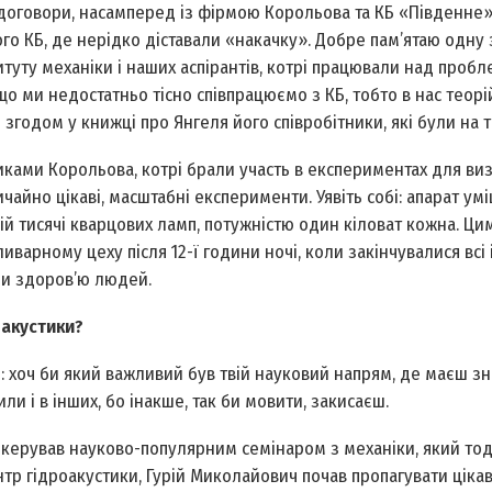
 договори, насамперед із фірмою Корольова та КБ «Південне»
го КБ, де нерідко діставали «накачку». Добре пам’ятаю одну з
титуту механіки і наших аспірантів, котрі працювали над проб
 ми недостатньо тісно співпрацюємо з КБ, тобто в нас теорій
годом у книжці про Янгеля його співробітники, які були на тій
никами Корольова, котрі брали участь в експериментах для ви
чайно цікаві, масштабні експерименти. Уявіть собі: апарат ум
ій тисячі кварцових ламп, потужністю один кіловат кожна. Ц
варному цеху після 12-ї години ночі, коли закінчувалися всі 
ди здоров’ю людей.
 акустики?
: хоч би який важливий був твій науковий напрям, де маєш зн
ли і в інших, бо інакше, так би мовити, закисаєш.
 керував науково-популярним семінаром з механіки, який то
нтр гідроакустики, Гурій Миколайович почав пропагувати цікав