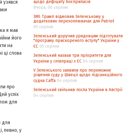
щодо дефіциту боєприпасів
й узявся
Вчора, 06 серпня
аки
ЗМІ: Трамп відмовив Зеленському у
додаткових перехоплювачах для Patriot
05 серпня
ка я мав
Зеленський доручив урядовцям підготувати
війни його
"програму прискореного вступу" України у
нти на
ЄС
05 серпня
і ці слова
Зеленський назвав три пріоритети для
України у співпраці з ЄС
04 серпня
У Зеленського заявили про переможне
рішення суду у Швеції щодо підсанкційного
судна Caffa
04 серпня
или про
Зеленський звільнив посла України в Австрії
Цей успіх
04 серпня
улом для
и для
, певно, у