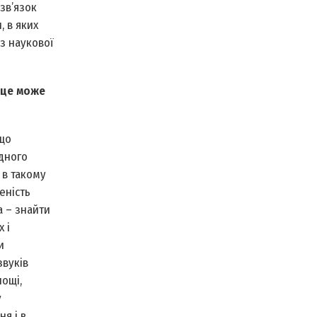
зв’язок
, в яких
з наукової
 це може
 що
одного
 в такому
еність
а – знайти
 і
и
звуків
нощі,
у
я і в