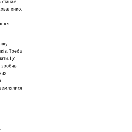
 станам,
Коваленко.
алося
іншу
ків. Треба
ати. Це
Я зробив
ких
я
иземлялися
з
,