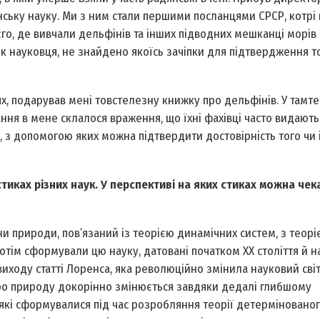
їнську науку. Ми з ним стали першими посланцями СРСР, котрі 
о, де вивчали дельфінів та інших підводних мешканці морів і
к науковця, не знайдено якоїсь зачіпки для підтвердження т
х, подарував мені товстелезну книжку про дельфінів. У там
ання в мене склалося враження, що їхні фахівці часто видают
, з допомогою яких можна підтвердити достовірність того чи
тиках різних наук. У перспективі на яких стиках можна чек
и природи, пов’язаний із теорією динамічних систем, з теорі
отім сформували цю науку, датовані початком ХХ століття й 
виходу статті Лоренса, яка революційно змінила науковий сві
 про природу докорінно змінюється завдяки дедалі глибшому
які сформувалися під час розробляння теорії детермінованого