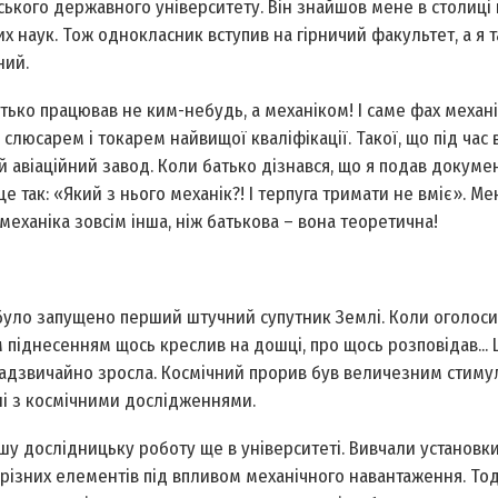
ького державного університету. Він знайшов мене в столиці 
 наук. Тож однокласник вступив на гірничий факультет, а я т
ний.
атько працював не ким-небудь, а механіком! І саме фах механі
 слюсарем і токарем найвищої кваліфікації. Такої, що під час 
й авіаційний завод. Коли батько дізнався, що я подав докуме
 так: «Який з нього механік?! І терпуга тримати не вміє». Мен
 механіка зовсім інша, ніж батькова – вона теоретична!
у, було запущено перший штучний супутник Землі. Коли оголос
им піднесенням щось креслив на дошці, про щось розповідав... 
 надзвичайно зросла. Космічний прорив був величезним стим
зані з космічними дослідженнями.
шу дослідницьку роботу ще в університеті. Вивчали установк
зних елементів під впливом механічного навантаження. Тоді