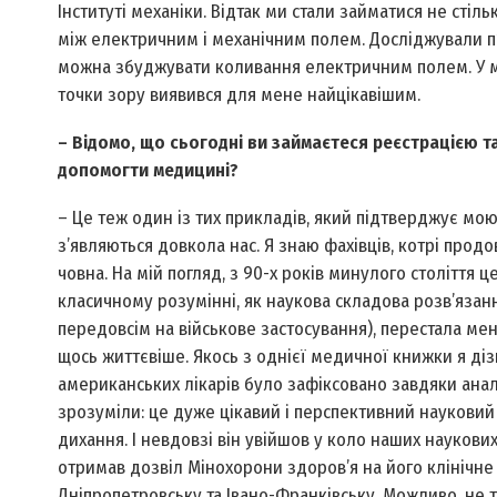
Інституті механіки. Відтак ми стали займатися не стіл
між електричним і механічним полем. Досліджували п’є
можна збуджувати коливання електричним полем. У ме
точки зору виявився для мене найцікавішим.
– Відомо, що сьогодні ви займаєтеся реєстрацією 
допомогти медицині?
– Це теж один із тих прикладів, який підтверджує мою
з’являються довкола нас. Я знаю фахівців, котрі прод
човна. На мій погляд, з 90-х років минулого століття ц
класичному розумінні, як наукова складова розв’язан
передовсім на військове застосування), перестала ме
щось життєвіше. Якось з однієї медичної книжки я дізна
американських лікарів було зафіксовано завдяки анал
зрозуміли: це дуже цікавий і перспективний науковий 
дихання. І невдовзі він увійшов у коло наших наукових
отримав дозвіл Мінохорони здоров’я на його клінічне з
Дніпропетровську та Івано-Франківську. Можливо, не т