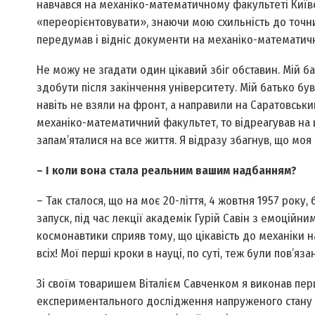
навчався на механіко-математичному факультеті Київс
«переорієнтовувати», знаючи мою схильність до точних
передумав і відніс документи на механіко-математич
Не можу не згадати один цікавий збіг обставин. Мій б
здобути після закінчення університету. Мій батько був
навіть не взяли на фронт, а направили на Саратовськи
механіко-математичний факультет, то відреагував на це
запам’яталися на все життя. Я відразу збагнув, що моя
– І коли вона стала реальним вашим надбанням?
– Так сталося, що на моє 20-ліття, 4 жовтня 1957 рок
запуск, під час лекції академік Гурій Савін з емоційн
космонавтики сприяв тому, що цікавість до механіки
всіх! Мої перші кроки в науці, по суті, теж були пов’я
Зі своїм товаришем Віталієм Савченком я виконав пер
експериментального дослідження напруженого стану рі