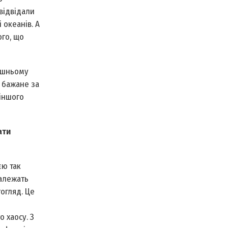
відвідали
 океанів. А
ого, що
тешньому
ь бажане за
 іншого
ати
єю так
належать
тогляд. Це
 хаосу. З