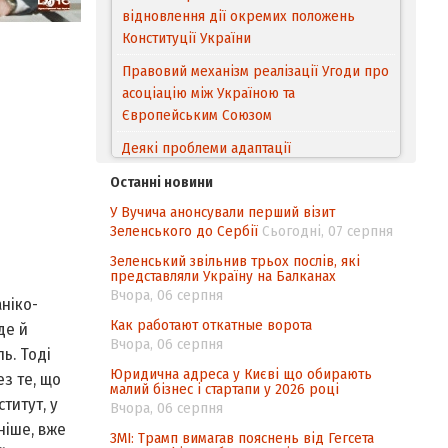
відновлення дії окремих положень
Конституції України
Правовий механізм реалізації Угоди про
асоціацію між Україною та
Європейським Cоюзом
Деякі проблеми адаптації
законодавства України щодо зазначення
Останні новини
походження товарів відповідно до
У Вучича анонсували перший візит
Угоди про торговельні аспекти прав
Зеленського до Сербії
Сьогодні, 07 серпня
інтелектуальної власності (TRIPS) у
контексті євроінтеграції
Зеленський звільнив трьох послів, які
представляли Україну на Балканах
Аналіз виборчого законодавства щодо
Вчора, 06 серпня
аніко-
невизначеності механізму повторного
Как работают откатные ворота
де й
підрахунку голосів виборців
Вчора, 06 серпня
ь. Тоді
Інформаційна безпека суспільства
Юридична адреса у Києві що обирають
ез те, що
малий бізнес і стартапи у 2026 році
титут, у
Вчора, 06 серпня
ніше, вже
ЗМІ: Трамп вимагав пояснень від Гегсета