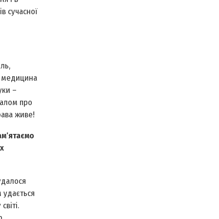
ів сучасної
ль,
а медицина
уки –
налом про
рава живе!
ам’ятаємо
х
удалося
м удається
світі.
р