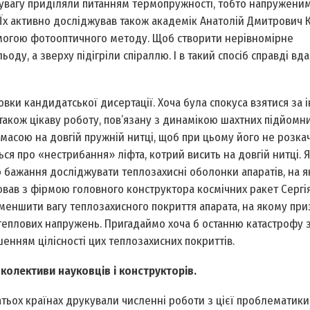
 увагу приділяли питанням термопружності, тобто напруженим
. Їх активно досліджував також академік Анатолій Дмитрович 
могою фотооптичного методу. Щоб створити нерівномірне
оду, а зверху підігріли спіраллю. І в такий спосіб справді вд
отовки кандидатської дисертації. Хоча була спокуса взятися за 
також цікаву роботу, пов’язану з динамікою шахтних підйомни
масою на довгій пружній нитці, щоб при цьому його не розкач
ся про «нестрибання» ліфта, котрий висить на довгій нитці. 
о бажання досліджувати теплозахисні оболонки апаратів, на я
ював з фірмою головного конструктора космічних ракет Сергі
зменшити вагу теплозахисного покриття апарата, на якому пр
теплових напружень. Пригадаймо хоча б останню катастрофу 
нням цілісності цих теплозахисних покриттів.
 колективи науковців і конструкторів.
гатьох країнах друкували численні роботи з цієї проблематики