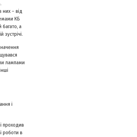
.
 них – від
лемами КБ
 багато, а
 зустрічі.
значення
іщувався
ими лампами
інші
ання і
ді проходив
і роботи в