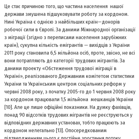
Це стає причиною того, що частина населення нашої
держави змушена підшуковувати роботу за кордоном.
Нині Україна є однією з найбільших країн—донорів
робочої сили в Європі. За даними Міжнародної організації
з міграції (згідно з переписами населення зарубіжних
країн), сукупна кількість емігрантів — вихідців з України
2011 року становила 6,5 мільйона осіб, проте, звісно, не всі
вони потрапляють до категорії трудових мігрантів. За
даними проекту «Обстеження трудової міграції в
Україні», реалізованого Державним комітетом статистики
України та Українським центром соціальних реформ у
червні 2008 року, з початку 2005-го до 1 червня 2008 року
за кордоном працювали 1,5 мільйона мешканців України
[10]. Але це лише офіційні показники. На думку фахівців,
понад 90 відсотків трудових мігрантів не реєструються у
відповідних державних установах, тобто працюють за
кордоном нелегально [13]. Опосередкованим
підтвердженням цього є постійне зростання потоку