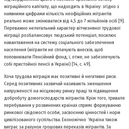
міграційного капіталу, що надходить в Україну: згідно з
наявними цифрами кількість неофіційних мігрантів
реально може змінюватися від 4,5 до 7 мільйонів осіб [9].
Переважно нелегальний характер вітчизняної трудової
міграції розбалансовує людський потенціал, посилює
навантаження на систему соціального забезпечення
населення (мігранти не сплачують внесків, щоб
поповнювати Пенсійний фонд, і, отже, не забезпечують
собі пристойної пенсії в Україні) [14, с. 49].
Хоча трудова міграція має позитивні й негативні риси.
Серед позитивних зазвичай називають зменшення
напруженості на місцевому ринку праці та підвищення
добробуту домогосподарств мігрантів. Крім того, тривале
перебування у розвинених країнах сприяє формуванню
ринкової свідомості особи, засвоєнню цінностей і норм
цивілізованого суспільства. Економічно Україна також
виграє за рахунок грошових переказів мігрантів. За