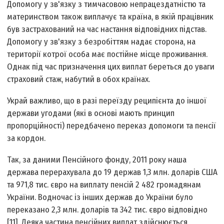
Допомогу у зв'язку з тимчасовою непрацездатністю та
материнством також виплачує та країна, в якій працівник
був застрахований на час настання відповідних підстав.
Допомогу у зв'язку з безробіттям надає сторона, на
території котрої особа має постійне місце проживання.
Однак під час призначення цих виплат береться до уваги
страховий стаж, набутий в обох країнах.
Украй важливо, що в разі переїзду реципієнта до іншої
держави угодами (які в основі мають принцип
пропорційності) передбачено переказ допомоги та пенсії
за кордон.
Так, за даними Пенсійного фонду, 2011 року наша
держава перерахувала до 19 держав 1,3 млн. доларів США
та 971,8 тис. євро на виплату пенсій 2 482 громадянам
України. Водночас із інших держав до України було
переказано 2,3 млн. доларів та 342 тис. євро відповідно
[11]. Деяка частина пенсійних виплат здійснюється