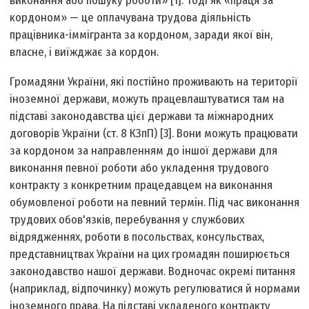
виконання або пошуку роботи» [1]. Тоді як «праця за
кордоном» — це оплачувана трудова діяльність
працівника-іммігранта за кордоном, заради якої він,
власне, і виїжджає за кордон.
Громадяни України, які постійно проживають на території
іноземної держави, можуть працевлаштуватися там на
підставі законодавства цієї держави та міжнародних
договорів України (ст. 8 КЗпП) [3]. Вони можуть працювати
за кордоном за направленням до іншої держави для
виконання певної роботи або укладення трудового
контракту з конкретним працедавцем на виконання
обумовленої роботи на певний термін. Під час виконання
трудових обов'язків, перебування у службових
відрядженнях, роботи в посольствах, консульствах,
представництвах України на цих громадян поширюється
законодавство нашої держави. Водночас окремі питання
(наприклад, відпочинку) можуть регулюватися й нормами
іноземного права. На підставі укладеного контракту