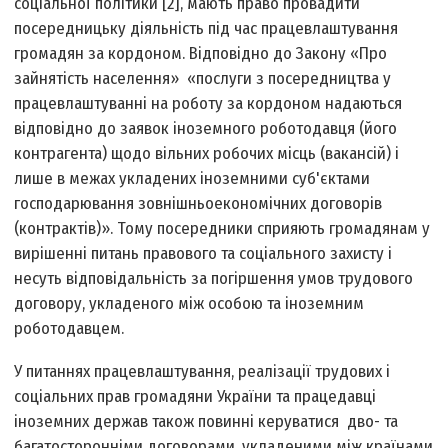
соціальної політики [2], мають право провадити
посередницьку діяльність під час працевлаштування
громадян за кордоном. Відповідно до Закону «Про
зайнятість населення» «послуги з посередництва у
працевлаштуванні на роботу за кордоном надаються
відповідно до заявок іноземного роботодавця (його
контрагента) щодо вільних робочих місць (вакансій) і
лише в межах укладених іноземними суб'єктами
господарювання зовнішньоекономічних договорів
(контрактів)». Тому посередники сприяють громадянам у
вирішенні питань правового та соціального захисту і
несуть відповідальність за погіршення умов трудового
договору, укладеного між особою та іноземним
роботодавцем.
У питаннях працевлаштування, реалізації трудових і
соціальних прав громадяни України та працедавці
іноземних держав також повинні керуватися дво- та
багатосторонніми договорами, укладеними між країнами.