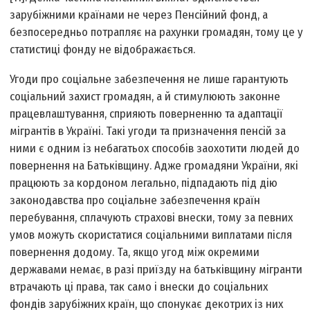
зарубіжними країнами не через Пенсійний фонд, а
безпосередньо потрапляє на рахунки громадян, тому це у
статистиці фонду не відображається.
Угоди про соціальне забезпечення не лише гарантують
соціальний захист громадян, а й стимулюють законне
працевлаштування, сприяють поверненню та адаптації
мігрантів в Україні. Такі угоди та призначення пенсій за
ними є одним із небагатьох способів заохотити людей до
повернення на Батьківщину. Адже громадяни України, які
працюють за кордоном легально, підпадають під дію
законодавства про соціальне забезпечення країн
перебування, сплачують страхові внески, тому за певних
умов можуть скористатися соціальними виплатами після
повернення додому. Та, якщо угод між окремими
державами немає, в разі приїзду на батьківщину мігранти
втрачають ці права, так само і внески до соціальних
фондів зарубіжних країн, що спонукає декотрих із них