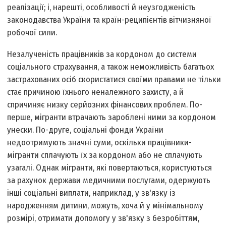
реалізації; і, нарешті, особливості й неузгодженість
законодавства України та країн-реципієнтів вітчизняної
робочої сили.
Незалученість працівників за кордоном до системи
соціального страхування, а також неможливість багатьох
застрахованих осіб скористатися своїми правами не тільки
стає причиною їхнього неналежного захисту, а й
спричиняє низку серйозних фінансових проблем. По-
перше, мігранти втрачають зароблені ними за кордоном
унески. По-друге, соціальні фонди України
недоотримують значні суми, оскільки працівники-
мігранти сплачують їх за кордоном або не сплачують
узагалі. Однак мігранти, які повертаються, користуються
за рахунок держави медичними послугами, одержують
інші соціальні виплати, наприклад, у зв'язку із
народженням дитини, можуть, хоча й у мінімальному
розмірі, отримати допомогу у зв'язку з безробіттям,