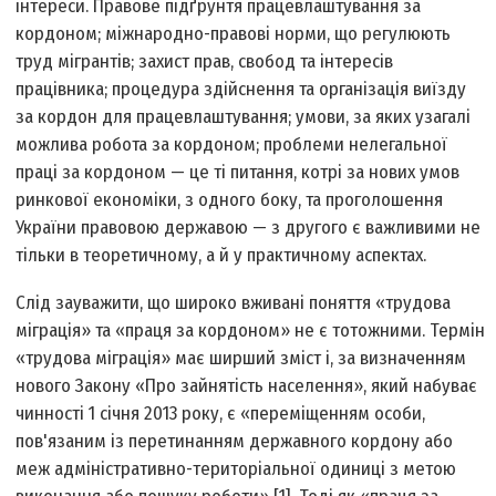
інтереси. Правове підґрунтя працевлаштування за
кордоном; міжнародно-правові норми, що регулюють
труд мігрантів; захист прав, свобод та інтересів
працівника; процедура здійснення та організація виїзду
за кордон для працевлаштування; умови, за яких узагалі
можлива робота за кордоном; проблеми нелегальної
праці за кордоном — це ті питання, котрі за нових умов
ринкової економіки, з одного боку, та проголошення
України правовою державою — з другого є важливими не
тільки в теоретичному, а й у практичному аспектах.
Слід зауважити, що широко вживані поняття «трудова
міграція» та «праця за кордоном» не є тотожними. Термін
«трудова міграція» має ширший зміст і, за визначенням
нового Закону «Про зайнятість населення», який набуває
чинності 1 січня 2013 року, є «переміщенням особи,
пов'язаним із перетинанням державного кордону або
меж адміністративно-територіальної одиниці з метою