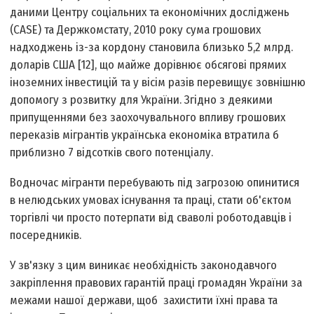
даними Центру соціальних та економічних досліджень
(CASE) та Держкомстату, 2010 року сума грошових
надходжень із-за кордону становила близько 5,2 млрд.
доларів США [12], що майже дорівнює обсягові прямих
іноземних інвестицій та у вісім разів перевищує зовнішню
допомогу з розвитку для України. Згідно з деякими
припущеннями без заохочувального впливу грошових
переказів мігрантів українська економіка втратила б
приблизно 7 відсотків свого потенціалу.
Водночас мігранти перебувають під загрозою опинитися
в нелюдських умовах існування та праці, стати об'єктом
торгівлі чи просто потерпати від сваволі роботодавців і
посередників.
У зв'язку з цим виникає необхідність законодавчого
закріплення правових гарантій праці громадян України за
межами нашої держави, щоб захистити їхні права та