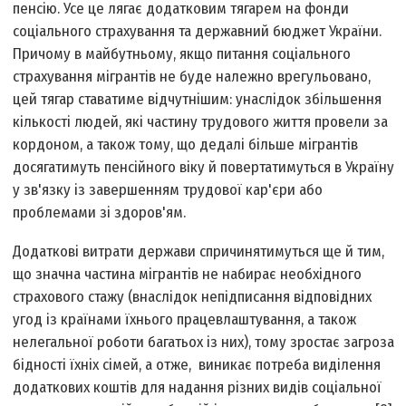
пенсію. Усе це лягає додатковим тягарем на фонди
соціального страхування та державний бюджет України.
Причому в майбутньому, якщо питання соціального
страхування мігрантів не буде належно врегульовано,
цей тягар ставатиме відчутнішим: унаслідок збільшення
кількості людей, які частину трудового життя провели за
кордоном, а також тому, що дедалі більше мігрантів
досягатимуть пенсійного віку й повертатимуться в Україну
у зв'язку із завершенням трудової кар'єри або
проблемами зі здоров'ям.
Додаткові витрати держави спричинятимуться ще й тим,
що значна частина мігрантів не набирає необхідного
страхового стажу (внаслідок непідписання відповідних
угод із країнами їхнього працевлаштування, а також
нелегальної роботи багатьох із них), тому зростає загроза
бідності їхніх сімей, а отже, виникає потреба виділення
додаткових коштів для надання різних видів соціальної