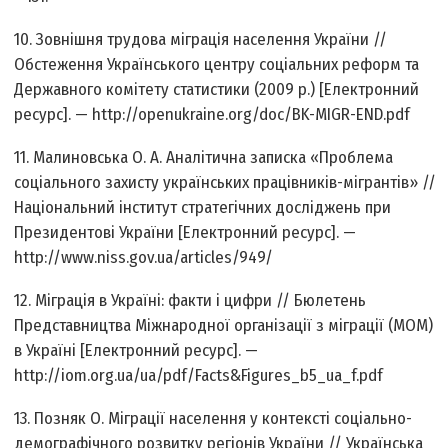
10. Зовнішня трудова міграція населення України //
Обстеження Українського центру соціальних реформ та
Державного комітету статистики (2009 р.) [Електронний
ресурс]. — http://openukraine.org/doc/BK-MIGR-END.pdf
11. Малиновська О. А. Аналітична записка «Проблема
соціального захисту українських працівників-мігрантів» //
Національний інститут стратегічних досліджень при
Президентові України [Електронний ресурс]. —
http://www.niss.gov.ua/articles/949/
12. Міграція в Україні: факти і цифри // Бюлетень
Представництва Міжнародної організації з міграції (МОМ)
в Україні [Електронний ресурс]. —
http://iom.org.ua/ua/pdf/Facts&Figures_b5_ua_f.pdf
13. Позняк О. Міграції населення у контексті соціально-
демографічного розвитку регіонів України // Українська