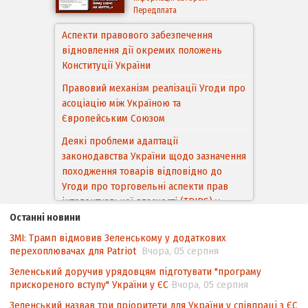
Передплата
Аспекти правового забезпечення
відновлення дії окремих положень
Конституції України
Правовий механізм реалізації Угоди про
асоціацію між Україною та
Європейським Cоюзом
Деякі проблеми адаптації
законодавства України щодо зазначення
походження товарів відповідно до
Угоди про торговельні аспекти прав
інтелектуальної власності (TRIPS) у
контексті євроінтеграції
Останні новини
ЗМІ: Трамп відмовив Зеленському у додаткових
Аналіз виборчого законодавства щодо
перехоплювачах для Patriot
Вчора, 05 серпня
невизначеності механізму повторного
підрахунку голосів виборців
Зеленський доручив урядовцям підготувати "програму
прискореного вступу" України у ЄС
Вчора, 05 серпня
Інформаційна безпека суспільства
Зеленський назвав три пріоритети для України у співпраці з ЄС