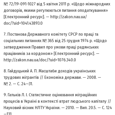
№ 72/19-091-1027 від 5 квітня 2011 р. «Щодо міжнародних
договорів, якими регулюються питання оподаткування»
[Електронний ресурс]. — http://zakon.nau.ua/
doc/?uid=1041.43893.0
7. Постанова Державного комітету СРСР по праці та
соціальних питаннях № 365 від 25 грудня 1974 р. «Щодо
затвердження Правил про умови праці радянських
працівників за кордоном» [Електронний ресурс]. —
http://zakon.nau.ua/doc/?uid=1076.340.0
8. Гайдуцький А. П. Масштаби доходів українських
трудових мігрантів // Економіка держави. — 2008. —
№ 2. — С. 24—31.
9. Гальків Л. І. Статистичне оцінювання міграційних
процесів в Україні в контексті втрат людського капіталу //
Науковий вісник НЛТУ України. — 2010. — Вип. 20.5. — С. 124
—131.