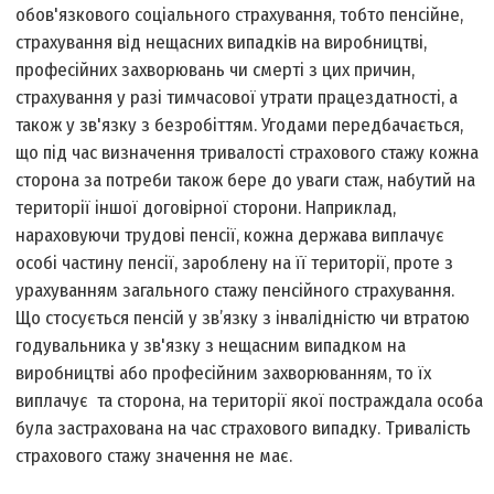
обов'язкового соціального страхування, тобто пенсійне,
страхування від нещасних випадків на виробництві,
професійних захворювань чи смерті з цих причин,
страхування у разі тимчасової утрати працездатності, а
також у зв'язку з безробіттям. Угодами передбачається,
що під час визначення тривалості страхового стажу кожна
сторона за потреби також бере до уваги стаж, набутий на
території іншої договірної сторони. Наприклад,
нараховуючи трудові пенсії, кожна держава виплачує
особі частину пенсії, зароблену на її території, проте з
урахуванням загального стажу пенсійного страхування.
Що стосується пенсій у зв’язку з інвалідністю чи втратою
годувальника у зв'язку з нещасним випадком на
виробництві або професійним захворюванням, то їх
виплачує та сторона, на території якої постраждала особа
була застрахована на час страхового випадку. Тривалість
страхового стажу значення не має.