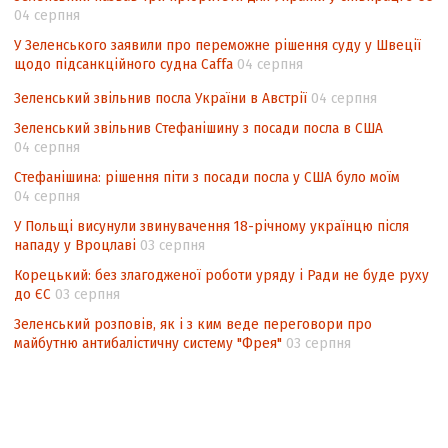
Контент-аналіз відображення сенсу
04 серпня
національних інтересів у стратегічних
У Зеленського заявили про переможне рішення суду у Швеції
нормативно-правових документах
щодо підсанкційного судна Caffa
04 серпня
Зеленський звільнив посла України в Австрії
04 серпня
Зеленський звільнив Стефанішину з посади посла в США
04 серпня
Стефанішина: рішення піти з посади посла у США було моїм
04 серпня
У Польщі висунули звинувачення 18-річному українцю після
нападу у Вроцлаві
03 серпня
Корецький: без злагодженої роботи уряду і Ради не буде руху
до ЄС
03 серпня
Зеленський розповів, як і з ким веде переговори про
майбутню антибалістичну систему "Фрея"
03 серпня