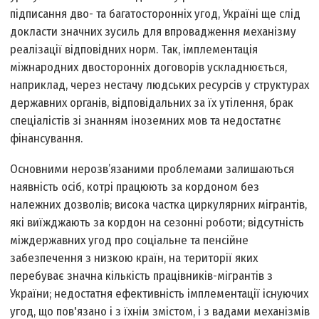
підписання дво- та багатосторонніх угод, Україні ще слід
докласти значних зусиль для впровадження механізму
реалізації відповідних норм. Так, імплементація
міжнародних двосторонніх договорів ускладнюється,
наприклад, через нестачу людських ресурсів у структурах
державних органів, відповідальних за їх утілення, брак
спеціалістів зі знанням іноземних мов та недостатнє
фінансування.
Основними нерозв’язаними проблемами залишаються
наявність осіб, котрі працюють за кордоном без
належних дозволів; висока частка циркулярних мігрантів,
які виїжджають за кордон на сезонні роботи; відсутність
міждержавних угод про соціальне та пенсійне
забезпечення з низкою країн, на території яких
перебуває значна кількість працівників-мігрантів з
України; недостатня ефективність імплементації існуючих
угод, що пов'язано і з їхнім змістом, і з вадами механізмів