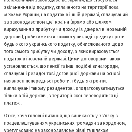
звільнення від податку, сплаченого на території поза
межами України, на податок в іншій державі, сплачуваний
за законодавством цієї країни (прямо або шляхом
вирахування з прибутку чи доходу із джерел в іноземній
державі), робитиметься знижка у вигляді кредиту проти
будь-якого українського податку, обчислюваного щодо
того самого прибутку чи доходу, з яких вираховується
податок в іноземній державі. Цими договорами також
установлюється, що пенсії та інші подібні винагороди,
сплачувані резидентові договірної держави на основі
наявності попередньої роботи, і будь-які ренти,
виплачувані такому резидентові, оподатковуватимуться
тільки в тій державі, з території якої переводяться ці
платежі.
Отже, хоча головні питання, що виникають у зв'язку з
працевлаштуванням українських громадян за кордоном,
урегульовано на законодавчому рівні та шляхом