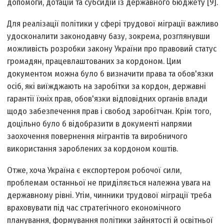
допомоги, дотацій та субсидій із державного бюджету [9].
Для реалізації політики у сфері трудової міграції важливо
удосконалити законодавчу базу, зокрема, розглянувши
можливість розробки закону України про правовий статус
громадян, працевлаштованих за кордоном. Цим
документом можна було б визначити права та обов'язки
осіб, які виїжджають на заробітки за кордон, державні
гарантії їхніх прав, обов'язки відповідних органів влади
щодо забезпечення прав і свобод заробітчан. Крім того,
доцільно було б відобразити в документі напрями
заохочення повернення мігрантів та виробничого
використання зароблених за кордоном коштів.
Отже, хоча Україна є експортером робочої сили,
проблемам останньої не приділяється належна увага на
державному рівні. Утім, чинники трудової міграції треба
враховувати під час стратегічного економічного
планування, формування політики зайнятості й освітньої