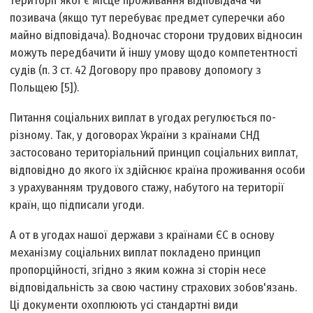
території якої є місце проживання відповідача чи
позивача (якщо тут перебуває предмет суперечки або
майно відповідача). Водночас сторони трудових відносин
можуть передбачити й іншу умову щодо компетентності
судів (п. 3 ст. 42 Договору про правову допомогу з
Польщею [5]).
Питання соціальних виплат в угодах регулюється по-
різному. Так, у договорах України з країнами СНД
застосовано територіальний принцип соціальних виплат,
відповідно до якого їх здійснює країна проживання особи
з урахуванням трудового стажу, набутого на території
країн, що підписали угоди.
А от в угодах нашої держави з країнами ЄС в основу
механізму соціальних виплат покладено принцип
пропорційності, згідно з яким кожна зі сторін несе
відповідальність за свою частину страхових зобов'язань.
Ці документи охоплюють усі стандартні види