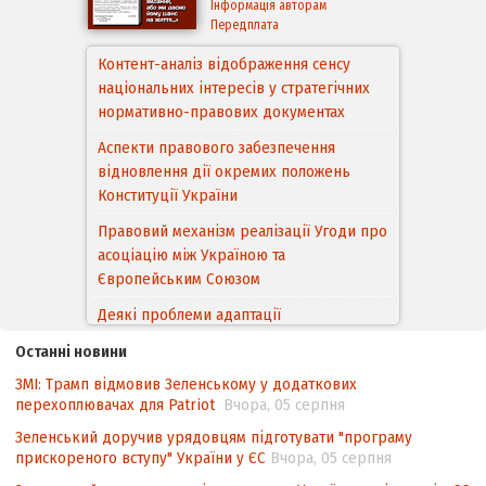
Інформація авторам
Передплата
Контент-аналіз відображення сенсу
національних інтересів у стратегічних
Аспекти правового забезпечення
нормативно-правових документах
відновлення дії окремих положень
Конституції України
Правовий механізм реалізації Угоди про
асоціацію між Україною та
Європейським Cоюзом
Деякі проблеми адаптації
законодавства України щодо зазначення
походження товарів відповідно до
Угоди про торговельні аспекти прав
інтелектуальної власності (TRIPS) у
Останні новини
контексті євроінтеграції
ЗМІ: Трамп відмовив Зеленському у додаткових
перехоплювачах для Patriot
Вчора, 05 серпня
Аналіз виборчого законодавства щодо
невизначеності механізму повторного
Зеленський доручив урядовцям підготувати "програму
прискореного вступу" України у ЄС
підрахунку голосів виборців
Вчора, 05 серпня