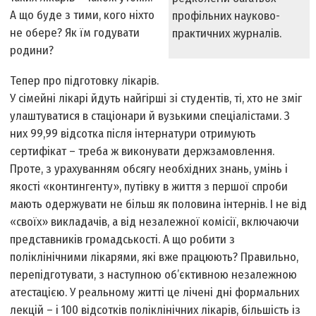
А що буде з тими, кого ніхто
профільних науково-
не обере? Як їм годувати
практичних журналів.
родини?
Тепер про підготовку лікарів.
У сімейні лікарі йдуть найгірші зі студентів, ті, хто не зміг
улаштуватися в стаціонари й вузькими спеціалістами. З
них 99,99 відсотка після інтернатури отримують
сертифікат – треба ж виконувати держзамовлення.
Проте, з урахуванням обсягу необхідних знань, умінь і
якості «контингенту», путівку в життя з першої спроби
мають одержувати не більш як половина інтернів. І не від
«своїх» викладачів, а від незалежної комісії, включаючи
представників громадськості. А що робити з
поліклінічними лікарями, які вже працюють? Правильно,
перепідготувати, з наступною об’єктивною незалежною
атестацією. У реальному житті це лічені дні формальних
лекцій – і 100 відсотків поліклінічних лікарів, більшість із