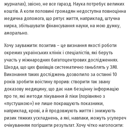
журналах), звісно, не все гаразд. Наука потребує великих
коштів. А коли половині громадян недоступна повноцінна
медична допомога, що рятує життя, наприклад, штучна
нирка, збільшувати фінансування науки, на мою думку,
аморально.
Хочу зауважити: позитив – це визнання якості роботи
окремих українських клінік і спеціалістів, які беруть
участь у міжнародних багатоцентрових дослідженнях.
Шкода, що цих фахівців систематично ганьблять у ЗМІ.
Виконання таких досліджень дозволило за останні 10
років зробити воістину прорив: створити так звану
доказову медицину, що дає нам безцінну інформацію
про те, які методи лікування й ліки (порівняно з
«пустушкою») не лише покращують показники,
наприклад, крові, а й продовжують життя і знижують
ризик тяжких ускладнень, а які, навпаки, можуть усупереч
очікуванням погіршити результат. Хочу чітко наголосити: