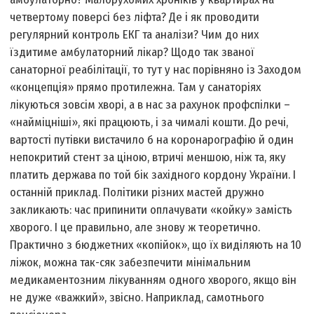
четвертому поверсі без ліфта? Де і як проводити
регулярний контроль ЕКГ та аналізи? Чим до них
їздитиме амбулаторний лікар? Щодо так званої
санаторної реабілітації, то тут у нас порівняно із Заходом
«концепція» прямо протилежна. Там у санаторіях
лікуються зовсім хворі, а в нас за рахунок профспілки –
«найміцніші», які працюють, і за чималі кошти. До речі,
вартості путівки вистачило б на коронарографію й один
непокритий стент за ціною, втричі меншою, ніж та, яку
платить держава по той бік західного кордону України. І
останній приклад. Політики різних мастей дружно
закликають: час припинити оплачувати «койку» замість
хворого. І це правильно, але знову ж теоретично.
Практично з бюджетних «копійок», що їх виділяють на 10
ліжок, можна так-сяк забезпечити мінімальним
медикаментозним лікуванням одного хворого, якщо він
не дуже «важкий», звісно. Наприклад, самотнього