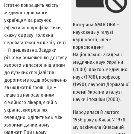
істотно покращить якість
медичної допомоги
українцям за рахунок
Катерина АМОСОВА –
ефективної профілактики,
науковець у галузі
скажу одразу: головна
кардіології, член-
перевага такої моделі у світі
кореспондент
– її дешевизна. Завдяки
Національної академії
різкому обмеженню доступу
медичних наук України
хворого з власної ініціативи
(2000), доктор медичних
до вузьких спеціалістів і
наук (1988), професор
дорогих методів обстеження
(1990), лауреат Державної
за бюджетні гроші. Це –
премії України в галузі
лише за направленням
науки і техніки (2000).
сімейного лікаря, який в
українських реаліях,
Народилася 8 лютого
очевидно, «ділитиме» між
1956 року в Києві. У 1978-
хворими даний йому
му закінчила Київ­ський
бюджет. При цьому