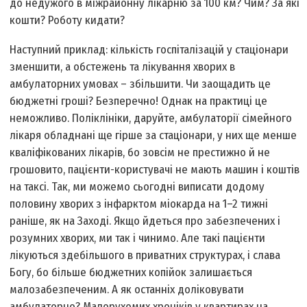
до недужого в міжрайонну лікарню за 100 км? Чим? За які
кошти? Роботу кидати?
Наступний приклад: кількість госпіталізацій у стаціонари
зменшити, а обстежень та лікування хворих в
амбулаторних умовах – збільшити. Чи заощадить це
бюджетні гроші? Безперечно! Однак на практиці це
неможливо. Поліклініки, даруйте, амбулаторії сімейного
лікаря обладнані ще гірше за стаціонари, у них ще менше
кваліфікованих лікарів, бо зовсім не престижно й не
грошовито, пацієнти-користувачі не мають машин і коштів
на таксі. Так, ми можемо сьогодні виписати додому
половину хворих з інфарктом міокарда на 1–2 тижні
раніше, як на Заході. Якщо йдеться про забезпечених і
розумних хворих, ми так і чинимо. Але такі пацієнти
лікуються здебільшого в приватних структурах, і слава
Богу, бо більше бюджетних копійок залишається
малозабезпеченим. А як останніх доліковувати
амбулаторно? Малорухомих хроніків у квартирах на