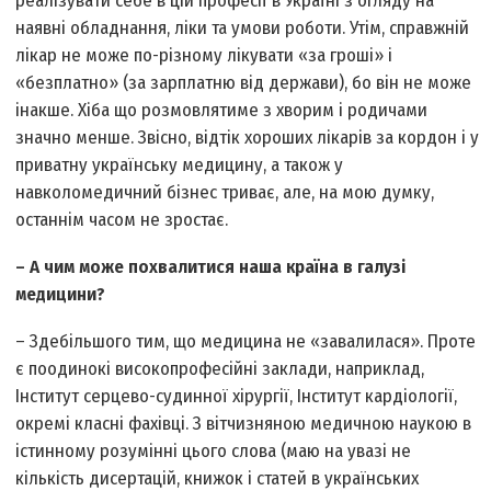
реалізувати себе в цій професії в Україні з огляду на
наявні обладнання, ліки та умови роботи. Утім, справжній
лікар не може по-різному лікувати «за гроші» і
«безплатно» (за зарплатню від держави), бо він не може
інакше. Хіба що розмовлятиме з хворим і родичами
значно менше. Звісно, відтік хороших лікарів за кордон і у
приватну українську медицину, а також у
навколомедичний бізнес триває, але, на мою думку,
останнім часом не зростає.
– А чим може похвалитися наша країна в галузі
медицини?
– Здебільшого тим, що медицина не «завалилася». Проте
є поодинокі високопрофесійні заклади, наприклад,
Інститут серцево-судинної хірургії, Інститут кардіології,
окремі класні фахівці. З вітчизняною медичною наукою в
істинному розумінні цього слова (маю на увазі не
кількість дисертацій, книжок і статей в українських