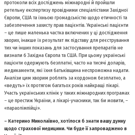
протоколи всіх досліджень міжнародні й пройшли
ретельну експертизу провідними спеціалістами Західної
Європи, США та їхньою громадськістю щодо етичності та
забезпечення захисту прав пацієнтів. Українські пацієнти
– це лише маленька частка включених у ці дослідження
хворих, інакше їх результат як підставу для реєстрування
тих чи інших показань для застосування препаратів не
визнали б Західна Європа та США. При цьому українські
пацієнти одержують безплатні, часто на тисячі доларів,
медикаменти, які їхня батьківщина неспроможна надати.
Аналізи цим хворим роблять за кордоном безплатно, а
«ведуть» їх протягом багатьох років найкращі лікарі.
Участь українських клінік у таких міжнародних програмах
– це престиж України, а лікарі-учасники, так би мовити, –
«параолімпійці».
– Катерино Миколаївно, хотілося б знати вашу думку
щодо страхової медицини. Чи буде її запроваджено в