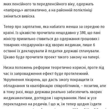
яких пенсійного та передпенсійного віку, одержать
«папірець» автоматично, а на районній поліклініці
зміниться вивіска.
Тепер про зарплатню, яка набагато менша за середню по
країні. Із цікавістю прочитала нещодавно у ЗМІ, що пані
міністр прихильно ставиться до одержання грошових і
товарних «подарунків» від хворих медикам, лише б
останні їх декларували й податки державі сплачували.
Цікаво буде прочитати проект такого закону на папері.
Низка положень реформи теоретично корисні, проте під
час їх запровадження ефект буде протилежний.
Укрупнення лікарень, що дасть змогу покращити їх
обладнання та кваліфікацію співробітників, – позитив, але
в тому разі, якщо держава реально забезпечить хворих
медикаментами, доглядом і харчуванням. Нині ж усе
перекладено на родичів. І що ж, їм тепер щодня їздити