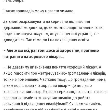
пенсіонера.
І таких прикладів можу навести чимало.
Загалом розраховувати на серйозне поліпшення
державної медицини, доки можновладці та члени їхніх
родин не лікуватимуться, як усі пересічні українці, не
доводиться. Так само, як і на покращення освіти.
– Але ж ми всі, раптом щось зі здоров’ям, прагнемо
натрапити на хорошого лікаря…
– Не даватиму визначення поняття «хороший лікар». А
якщо говорити про «затребуваних» громадянами лікарів,
то їх не поменшало. Частково тому, що громадянам нема
з ким порівнювати, а хороший лікар – це не лише
кваліфікований лікар. Якщо ж серйозно, то, звісно, низька
зарплатня неабияк знижує мотивацію до роботи,
навчання й підвищення кваліфікації. Як і неможливість