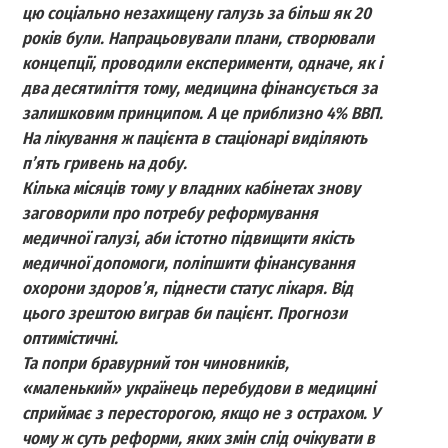
цю соціально незахищену галузь за більш як 20
років були. Напрацьовували плани, створювали
концепції, проводили експерименти, одначе, як і
два десятиліття тому, медицина фінансується за
залишковим принципом. А це приблизно 4% ВВП.
На лікування ж пацієнта в стаціонарі виділяють
п’ять гривень на добу.
Кілька місяців тому у владних кабінетах знову
заговорили про потребу реформування
медичної галузі, аби істотно підвищити якість
медичної допомоги, поліпшити фінансування
охорони здоров’я, піднести статус лікаря. Від
цього зрештою виграв би пацієнт. Прогнози
оптимістичні.
Та попри бравурний тон чиновників,
«маленький» українець перебудови в медицині
сприймає з пересторогою, якщо не з острахом. У
чому ж суть реформи, яких змін слід очікувати в