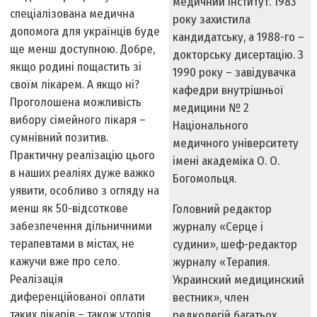
медичний інститут. 1983
спеціалізована медична
року захистила
допомога для українців буде
кандидатську, а 1988-го –
ще менш доступною. Добре,
докторську дисертацію. З
якщо родині пощастить зі
1990 року – завідувачка
своїм лікарем. А якщо ні?
кафедри внут­рішньої
Проголошена можливість
медицини № 2
вибору сімейного лікаря –
Національ­ного
сумнівний позитив.
медичного університету
Практичну реалізацію цього
імені академіка О. О.
в наших реаліях дуже важко
Богомольця.
уявити, особливо з огляду на
менш як 50-відсоткове
Головний редактор
забезпечення дільничними
журналу «Серце і
терапевтами в містах, не
судини», шеф-редактор
кажучи вже про село.
журналу «Терапия.
Реалізація
Украинский меди­­цинский
диференційованої оплати
вестник», член
таких лікарів – також утопія.
редколегій багатьох