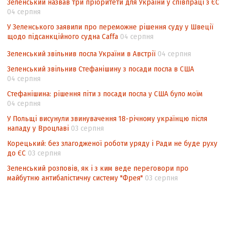
Зеленський назвав три пріоритети для України у співпраці з ЄС
Інформаційна безпека суспільства
04 серпня
У Зеленського заявили про переможне рішення суду у Швеції
щодо підсанкційного судна Caffa
04 серпня
Зеленський звільнив посла України в Австрії
04 серпня
Зеленський звільнив Стефанішину з посади посла в США
04 серпня
Стефанішина: рішення піти з посади посла у США було моїм
04 серпня
У Польщі висунули звинувачення 18-річному українцю після
нападу у Вроцлаві
03 серпня
Корецький: без злагодженої роботи уряду і Ради не буде руху
до ЄС
03 серпня
Зеленський розповів, як і з ким веде переговори про
майбутню антибалістичну систему "Фрея"
03 серпня