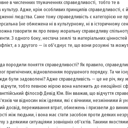
вне в численних тлумаченнях справедливості, тобто те в
 культур. Адже, крім особливих принципів справедливості, є 
ходженні людства. Саме тому справедливість є категорією не п
ерсальна (не обмежена ні в культурному, ні в історичному сен
 можна говорити як про певну моральну справедливу спільнот
енти. З одного боку, нестача землі та матеріальних цінностей
лікт, а з другого — їх об'єднує те, що вони розумні та можу
да породили поняття справедливості? Як правило, справедлив
ог пригнічених, відновленням порушеного порядку. Та чи існ
вжди були задоволені? Адже справедливість — це не річ, яку 
е відчути, тобто певною мірою вона належить до емоційної с
англійський філософ Девід Юм. Він вважав, що відчуття справ
в'язків чи відносин між ідеями, які є вічними, незмінними й у
вий досвід, переживання втрат, обмежень і призвели до вини
сті між людьми, і вона має стати засобом проти деяких незр
уху з деякими ситуаціями зовнішніх об'єктів. Такими якостям