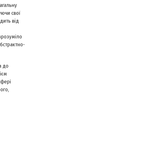
агальну
уючи свої
одить від
 зрозуміло
абстрактно-
а до
ієм
сфері
ого,