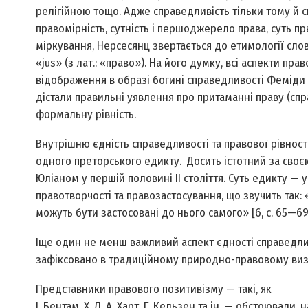
релігійною тощо. Адже справедливість тільки тому й 
правомірність, сутність і першоджерело права, суть п
міркування, Нерсесянц звертається до етимології слова
«jus» (з лат.: «право»). На його думку, всі аспекти п
відображення в образі богині справедливості Феміди з
дістали правильні уявлення про притаманні праву (спр
формальну рівність.
Внутрішню єдність справедливості та правової рівнос
одного преторського едикту. Досить істотний за сво
Юліаном у першій половині ІІ століття. Суть едикту —
правотворчості та правозастосування, що звучить так: 
можуть бути застосовані до нього самого» [6, с. 65—69
Іще один не менш важливий аспект єдності справедливо
зафіксовано в традиційному природно-правовому визна
Представники правового позитивізму — такі, як
І. Бентам, Х. Л. А. Харт, Г. Кельзен та ін. — обстоювал