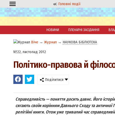
Головні події
НОВИНИ
ПЛЕНАРНІ ЗАСІДАННЯ
ВЛА
Віче
→
Журнал
→
НАУКОВА БІБЛІОТЕКА
№22, листопад 2012
Політико-правова й філосо
Поділитися
Справедливість — поняття досить давнє. Його історія
сягають своїм корінням Давнього Сходу та античної Гр
релігійні книги. Отож уже тривалий час справедливі