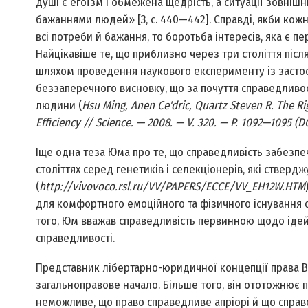
душі є егоїзм і обмежена щедрість, а ситуації зовнішні
бажаннями людей» [3, c. 440—442]. Справді, якби ко
всі потреби й бажання, то боротьба інтересів, яка є 
Найцікавіше те, що приблизно через три століття піс
шляхом проведення наукового експерименту із засто
беззаперечного висновку, що за почуття справедливос
людини (
Hsu Ming, Anen Ce'dric, Quartz Steven R. The Ri
Efficiency // Science. — 2008. — V. 320. — P. 1092—1095 (D
Іще одна теза Юма про те, що справедливість забезпе
століттях серед генетиків і селекціонерів, які ствер
(
http://vivovoco.rsl.ru/VV/PAPERS/ECCE/VV_EH12W.HTM
для комфортного емоційного та фізичного існування о
того, Юм вважав справедливість первинною щодо ідей в
справедливості.
Представник лібертарно-юридичної концепції права В
загальноправове начало. Більше того, він ототожнює 
неможливе, що право справедливе апріорі й що справ