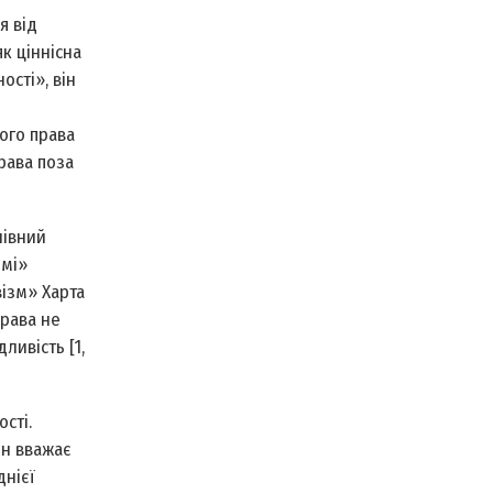
я від
к ціннісна
ості», він
ого права
рава поза
нівний
змі»
ізм» Харта
права не
ливість [1,
сті.
ін вважає
днієї