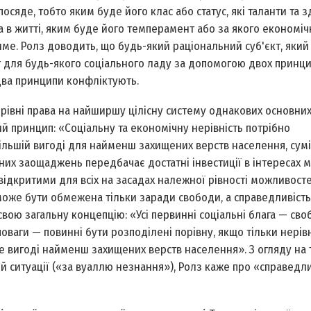
посяде, тобто яким буде його клас або статус, які таланти та зд
а в житті, яким буде його темперамент або за якого економіч
име. Ролз доводить, що будь-який раціональний суб'єкт, яки
г для будь-якого соціального ладу за допомогою двох принцип
 два принципи конфліктують.
івні права на найширшу цілісну систему однакових основних
й принцип: «Соціальну та економічну нерівність потрібно
ільшій вигоді для найменш захищених верств населення, суміс
х заощаджень передбачає достатні інвестиції в інтересах м
, відкритими для всіх на засадах належної рівності можливост
оже бути обмежена тільки заради свободи, а справедливість
вою загальну концепцію: «Усі первинні соціальні блага — своб
поваги — повинні бути розподілені порівну, якщо тільки нерів
име вигоді найменш захищених верств населення». З огляду на 
й ситуації («за вуаллю незнання»), Ролз каже про «справедли