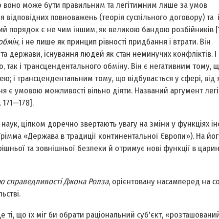
о воно може бути правильним та легітимним лише за умов
я відповідних повноважень (теорія суспільного договору) та 
й порядок є не чим іншим, як великою бандою розбійників [1,
обмін
, і не лише як принцип рівності придбання і втрати. Він
та держави, існування людей як стан неминучих конфліктів. І
 так і трансцендентального обміну. Він є негативним тому, 
ю; і трансцендентальним тому, що відбувається у сфері, від 
 є умовою можливості вільно діяти. Названий аргумент лег
 171—178].
х наук, цілком доречно звертають увагу на зміни у функціях ін
Грімма «Держава в традиції континентальної Європи»). На йог
ішньої та зовнішньої безпеки й отримує нові функції в царині
ю справедливості Джона Ролза
, орієнтовану насамперед на с
ьстві.
 ті, що їх міг би обрати раціональний суб'єкт, «розташовани