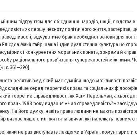
 міцним підґрунтям для об'єднання народів, нації, людства в 
ведливість як першу чесноту політичного життя, застерігав, щ
справедливості, відчуватиме брак необхідної основи для полі
 Елісдеа Макінтайр, наша індивідуалістична культура не спр
несумірних і конкурентних моральних понять, зокрема й справ
пособу раціонального розв'язання суперечностей між ними. Ч
, c. 361—390].
чного релятивізму, який має сумніви щодо можливості позаі
йдокладніше серед теоретиків права та соціальних філософі
такий теоретик справедливості, як Хаїм Перельман, а сьогодн
його праць 1988 року видання «Чия справедливість?» засвідчу
енсу. На його думку, навіть права людини не мають позаісто
йр визнає лише стилі життя та звичаї, які належать певним сп
 який не раз виступав із лекціями в Україні, комунітаристи 