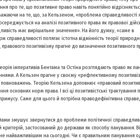
ня про те, що позитивне право навіть понятійно відрізняєтьс
ажаючи на те, що, за Кельзеном, «проблема справедливості я
середжується на аналізі позитивного права як правової дійсн
дливість має вирішальне значення». На його думку, «саме в
м справедливості полягає істотна відмінність теорії природн
д правового позитивізму прагне до визначення позитивного п
теорія імперативів Бентама та Остіна розглядають право як па
нями. А Кельзен прагне у своєму «рефлективному позитиві
та повноважень. Теорію Кельзена доповнює «правовий позитив
ня основних норм права. І всі ці позитивістські трактування 
римусу. Саме для цього й потрібна праводефінітивна справед
стами змушує звернутися до проблеми політичної справедливо
критерій, застосований до держави як способу панування. В
не найважливішим на сьогодні. Чи є правильним панування о