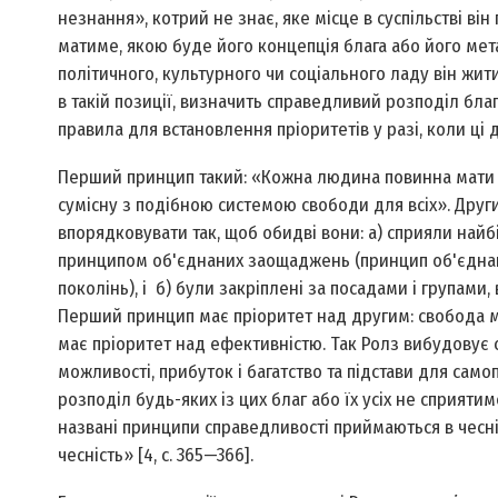
незнання», котрий не знає, яке місце в суспільстві він 
матиме, якою буде його концепція блага або його мет
політичного, культурного чи соціального ладу він жит
в такій позиції, визначить справедливий розподіл бла
правила для встановлення пріоритетів у разі, коли ці
Перший принцип такий: «Кожна людина повинна мати р
сумісну з подібною системою свободи для всіх». Други
впорядковувати так, щоб обидві вони: а) сприяли найб
принципом об'єднаних заощаджень (принцип об'єднани
поколінь), і б) були закріплені за посадами і групами
Перший принцип має пріоритет над другим: свобода м
має пріоритет над ефективністю. Так Ролз вибудовує с
можливості, прибуток і багатство та підстави для само
розподіл будь-яких із цих благ або їх усіх не сприят
названі принципи справедливості приймаються в чесні
чесність» [4, c. 365—366].