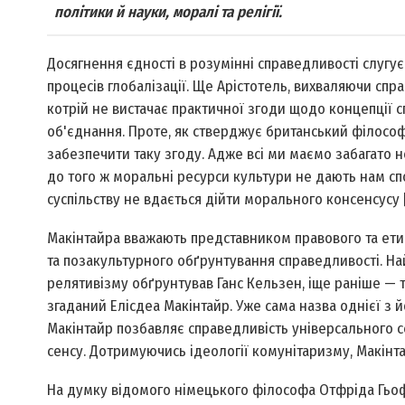
політики й науки, моралі та релігії.
Досягнення єдності в розумінні справедливості слугує
процесів глобалізації. Ще Арістотель, вихваляючи спра
котрій не вистачає практичної згоди щодо концепції 
об'єднання. Проте, як стверджує британський філософ
забезпечити таку згоду. Адже всі ми маємо забагато 
до того ж моральні ресурси культури не дають нам с
суспільству не вдається дійти морального консенсусу [4
Макінтайра вважають представником правового та ети
та позакультурного обґрунтування справедливості. На
релятивізму обґрунтував Ганс Кельзен, іще раніше — 
згаданий Елісдеа Макінтайр. Уже сама назва однієї з 
Макінтайр позбавляє справедливість універсального с
сенсу. Дотримуючись ідеології комунітаризму, Макінта
На думку відомого німецького філософа Отфріда Гьофе,