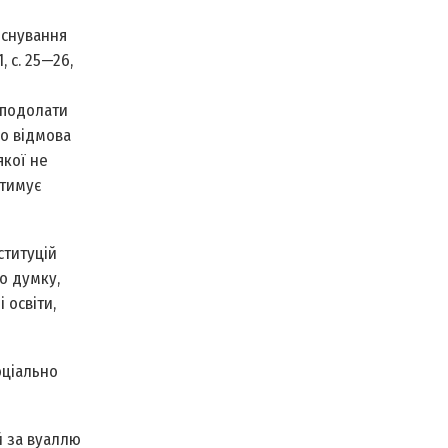
існування
 с. 25—26,
 подолати
що відмова
якої не
ітимує
ституцій
о думку,
 освіти,
оціально
й за вуаллю