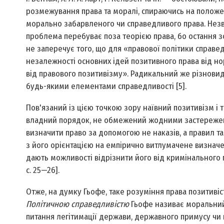
розмежування права та моралі, спираючись на положен
морально забарвленого чи справедливого права. Незв
проблема перебуває поза теорією права, бо остання зо
не заперечує того, що для «правової політики справе
незалежності основних ідей позитивного права від нор
від правового позитивізму». Радикальний же різнови
будь-якими елементами справедливості [5].
Пов'язаний із цією точкою зору наївний позитивізм і 
владний порядок, не обмежений жодними застережен
визначити право за допомогою не наказів, а правил 
з його орієнтацією на емпірично витлумачене визначен
дають можливості відрізнити його від кримінального п
с. 25—26].
Отже, на думку Гьофе, таке розуміння права позитиві
Політичною справедливістю
Гьофе називає моральний 
питання легітимації держави, державного примусу чи 