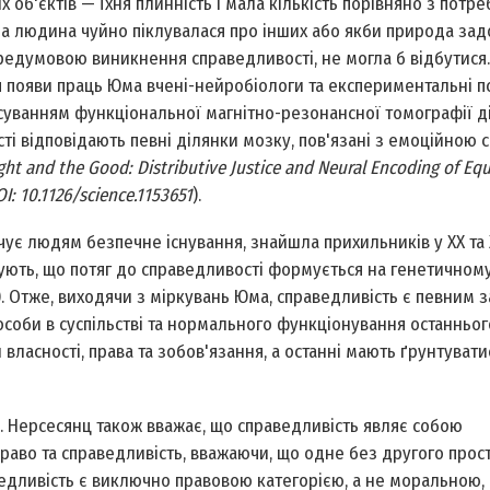
х об'єктів — їхня плинність і мала кількість порівняно з потр
жна людина чуйно піклувалася про інших або якби природа за
передумовою виникнення справедливості, не могла б відбутися
ля появи праць Юма вчені-нейробіологи та експериментальні п
суванням функціональної магнітно-резонансної томографії 
ті відповідають певні ділянки мозку, пов'язані з емоційною
ght and the Good: Distributive Justice and Neural Encoding of Eq
OI: 10.1126/science.1153651
).
чує людям безпечне існування, знайшла прихильників у ХХ та 
джують, що потяг до справедливості формується на генетичному
). Отже, виходячи з міркувань Юма, справедливість є певним 
соби в суспільстві та нормального функціонування останньог
ласності, права та зобов'язання, а останні мають ґрунтувати
. Нерсесянц також вважає, що справедливість являє собою
право та справедливість, вважаючи, що одне без другого прос
едливість є виключно правовою категорією, а не моральною,