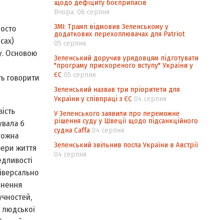
щодо дефіциту боєприпасів
Вчора, 06 серпня
й
ЗМІ: Трамп відмовив Зеленському у
росто
додаткових перехоплювачах для Patriot
сах)
05 серпня
у. Основою
Зеленський доручив урядовцям підготувати
"програму прискореного вступу" України у
ЄС
05 серпня
ть говорити
Зеленський назвав три пріоритети для
України у співпраці з ЄС
04 серпня
ість
У Зеленського заявили про переможне
рішення суду у Швеції щодо підсанкційного
увала б
судна Caffa
04 серпня
можна
Зеленський звільнив посла України в Австрії
фери життя
04 серпня
едливості
ніверсально
кнення
учностей,
и людської