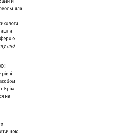
ебами й
довольняла
.
сихологи
дійшли
 сферою
uity and
ХХІ
 рівні
засобом
о. Крім
ся на
то
 етичною,