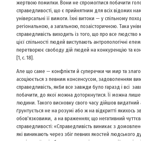
жертвою помилки. Вони не спромоглися побачити голо
справедливості, що є прийнятним для всіх відомих нам
універсальні її вимоги. Їхні витоки — у спільному по
регіональною, а загальною, позаісторичною. Така унів
справедливість виходить із того, що про все людство
цієї спільності людей виступають антропологічні елем
перетворює свободу дій людей на конкуренцію та конф
[1, c. 18].
Але що саме — конфлікти й суперечки чи мир та злаго
асоціюється з певним консенсусом, задоволенням вим
справедливість, якби все завжди було гаразд і всі за
побачити, до якої можна доторкнутися. Її можна лиш
людини. Такого висновку свого часу дійшов видатний 
ґрунтується не на розумі або ж на відкритті якихось з
обов'язковими, а на враженнях; що негативний чуттє
справедливості: «Справедливість виникає з домовлено
які виникають через збіг певних якостей людського д