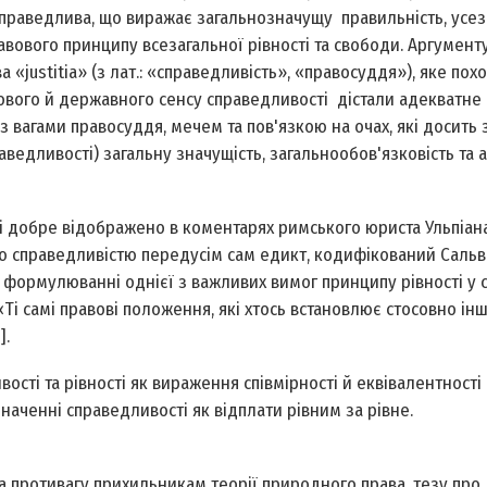
справедлива, що виражає загальнозначущу правильність, усез
равового принципу всезагальної рівності та свободи. Аргумент
 «justitia» (з лат.: «справедливість», «правосуддя»), яке пох
равового й державного сенсу справедливості дістали адекватне
 вагами правосуддя, мечем та пов'язкою на очах, які досить
аведливості) загальну значущість, загальнообов'язковість та 
ті добре відображено в коментарях римського юриста Ульпіан
єю справедливістю передусім сам едикт, кодифікований Сальв
 у формулюванні однієї з важливих вимог принципу рівності у 
«Ті самі правові положення, які хтось встановлює стосовно інш
].
сті та рівності як вираження співмірності й еквівалентності
ченні справедливості як відплати рівним за рівне.
и, на противагу прихильникам теорії природного права, тезу про