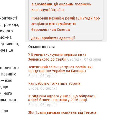
відновлення дії окремих положень
Конституції України
контексті
Правовий механізм реалізації Угоди про
асоціацію між Україною та
о громада,
Європейським Cоюзом
тичного
оможна
Деякі проблеми адаптації
едливості,
законодавства України щодо зазначення
Останні новини
походження товарів відповідно до
ерез це
У Вучича анонсували перший візит
Угоди про торговельні аспекти прав
Зеленського до Сербії
Сьогодні, 07 серпня
інтелектуальної власності (TRIPS) у
контексті євроінтеграції
Зеленський звільнив трьох послів, які
сторичного
представляли Україну на Балканах
в позицію
Аналіз виборчого законодавства щодо
Вчора, 06 серпня
і — вже
невизначеності механізму повторного
Как работают откатные ворота
підрахунку голосів виборців
є, що
Вчора, 06 серпня
ричного
Інформаційна безпека суспільства
Юридична адреса у Києві що обирають
ільнотам.
малий бізнес і стартапи у 2026 році
Вчора, 06 серпня
стали
ЗМІ: Трамп вимагав пояснень від Гегсета