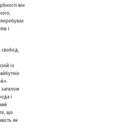
ібності він
ного,
й перебуває
ів і
 свобод,
ній із
айбутніх
ей».
 загалом
ода і
ний
те, що
вість як