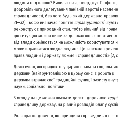
людини над іншою? Виявляється, стверджує Гьофе, щ
добровільного делегування панівній верстві населенн
справедливості, без чого будь-який державно-правови
31—32]. Гьофе визначає поняття
справедливості через 
реконструює природний стан, тобто вільний від права 
цю ситуацію можна лише за допомогою як негативного,
від влади обмінюється на можливість користуватися не
може відмовитися жодна людина. Це взаємне зречення
права людини і державу як «меч справедливості» [2, с.
Деякі вчені, які працюють у царині права та соціальни
держави (найґрунтовнішою в цьому сенсі є робота Д. 
держава втрачає свої традиційні функції захисту внутр
науки, соціальної політики.
З огляду на це можна вважати досить доречною
теорі
справедливу державу, на рівний розподіл благ у суспіл
Ролз прагне довести, що принципи справедливості — це