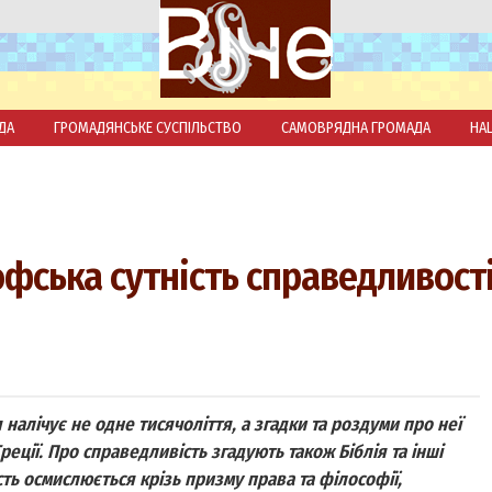
ДА
ГРОМАДЯНСЬКЕ СУСПІЛЬСТВО
САМОВРЯДНА ГРОМАДА
НА
фська сутність справедливост
 налічує не одне тисячоліття, а згадки та роздуми про неї
еції. Про справедливість згадують також Біблія та інші
сть осмислюється крізь призму права та філософії,