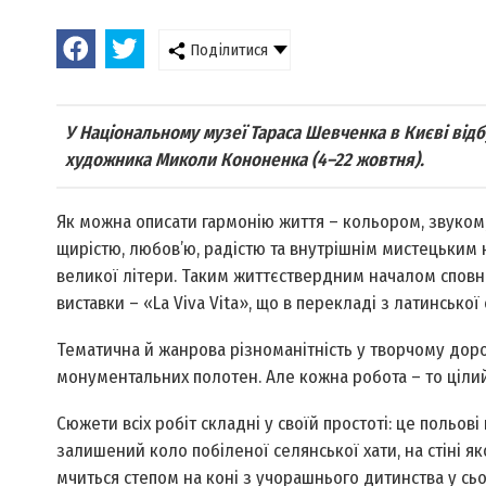
Поділитися
У Національному музеї Тараса Шевченка в Києві відб
художника Миколи Кононенка (4–22 жовтня).
Як можна описати гармонію життя – кольором, звуком, 
щирістю, любов’ю, радістю та внутрішнім мистецьким 
великої літери. Таким життєствердним началом сповн
виставки – «La Viva Vita», що в перекладі з латинської
Тематична й жанрова різноманітність у творчому дор
монументальних полотен. Але кожна робота – то ціли
Сюжети всіх робіт складні у своїй простоті: це польов
залишений коло побіленої селянської хати, на стіні я
мчиться степом на коні з учорашнього дитинства у сьог