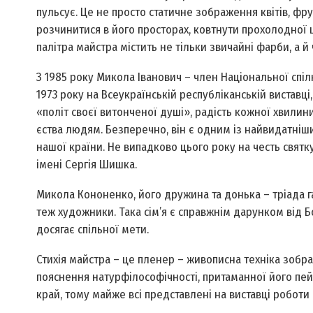
пульсує. Це не просто статичне зображення квітів, фрук
розчинитися в його просторах, ковтнути прохолодної 
палітра майстра містить не тільки звичайні фарби, а й
З 1985 року Микола Іванович – член Національної спі
1973 року на Всеукраїнській республіканській виставц
«політ своєї витонченої душі», радість кожної хвилин
єства людям. Безперечно, він є одним із найвидатніш
нашої країни. Не випадково цього року на честь свят
імені Сергія Шишка.
Микола Кононенко, його дружина та донька – тріада га
теж художники. Така сім’я є справжнім дарунком від Б
досягає спільної мети.
Стихія майстра – це пленер – живописна техніка зобр
пояснення натурфілософічності, притаманної його пе
край, тому майже всі представлені на виставці роботи 