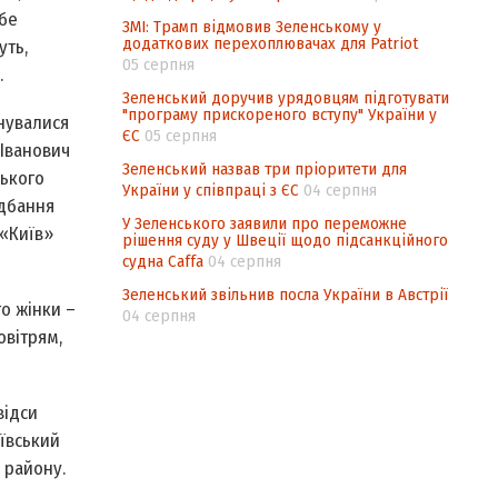
ебе
ЗМІ: Трамп відмовив Зеленському у
додаткових перехоплювачах для Patriot
уть,
05 серпня
.
Зеленський доручив урядовцям підготувати
"програму прискореного вступу" України у
нувалися
ЄС
05 серпня
 Іванович
Зеленський назвав три пріоритети для
цького
України у співпраці з ЄС
04 серпня
адбання
У Зеленського заявили про переможне
 «Київ»
рішення суду у Швеції щодо підсанкційного
судна Caffa
04 серпня
Зеленський звільнив посла України в Австрії
о жінки –
04 серпня
овітрям,
відси
ївський
 району.