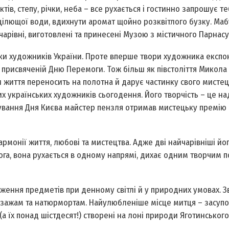
тів, степу, річки, неба – все рухається і гостинно запрошує т
цілющої води, вдихнути аромат щойно розквітлого бузку. Маб
 чарівні, виготовлені та принесені Музою з містичного Парнасу
лки художників України. Проте вперше твори художника експо
і, присвяченій Дню Перемоги. Тож більш як півстоліття Микола
и життя переносить на полотна й дарує частинку свого мисте
их українських художників сьогодення. Його творчість – це н
кування Дня Києва майстер пензля отримав мистецьку премію
рмонії життя, любові та мистецтва. Адже дві найчарівніші йог
ога, вона рухається в одному напрямі, дихає одним творчим п
аження предметів при денному світлі й у природних умовах. З
йзажам та натюрмортам. Найулюбленіше місце митця – засупо
(а їх понад шістдесят!) створені на лоні природи Яготинського