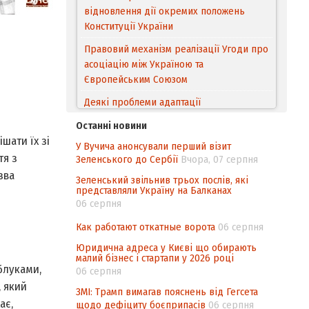
відновлення дії окремих положень
Конституції України
Правовий механізм реалізації Угоди про
асоціацію між Україною та
Європейським Cоюзом
Деякі проблеми адаптації
законодавства України щодо зазначення
Останні новини
походження товарів відповідно до
шати їх зі
У Вучича анонсували перший візит
Угоди про торговельні аспекти прав
тя з
Зеленського до Сербії
Вчора, 07 серпня
інтелектуальної власності (TRIPS) у
зва
контексті євроінтеграції
Зеленський звільнив трьох послів, які
представляли Україну на Балканах
Аналіз виборчого законодавства щодо
06 серпня
невизначеності механізму повторного
Как работают откатные ворота
06 серпня
підрахунку голосів виборців
Юридична адреса у Києві що обирають
Інформаційна безпека суспільства
малий бізнес і стартапи у 2026 році
яблуками,
06 серпня
, який
ЗМІ: Трамп вимагав пояснень від Гегсета
ає,
щодо дефіциту боєприпасів
06 серпня