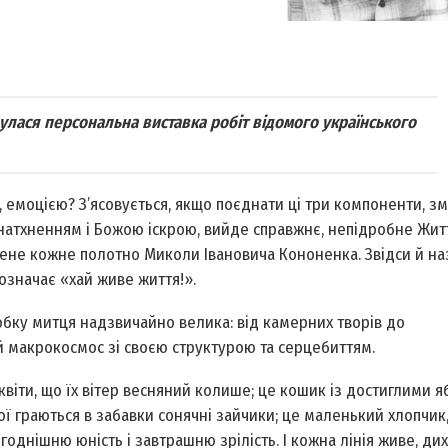
улася персональна виставка робіт відомого українського
емоцією? З’ясовується, якщо поєднати ці три компоненти, змі
натхненням і Божою іскрою, вийде справжнє, непідробне Жит
ене кожне полотно Миколи Івановича Кононенка. Звідси й на
 означає «хай живе життя!».
обку митця надзвичайно велика: від камерних творів до
й макрокосмос зі своєю структурою та серцебиттям.
і квіти, що їх вітер весняний колише; це кошик із достиглими 
кої граються в забавки сонячні зайчики; це маленький хлопчик
однішню юність і завтрашню зрілість. І кожна лінія живе, дих