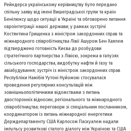
Рейндерса українському керівництву було передано
спільну заяву від імені Вишеградської групи та країн
Бенілюксу щодо ситуації в Україні та обговорено питання
євроінтеграції нашої держави; у рамках зустрічі
Костянтина Грищенка з міністром закордонних справ та
міжнародного співробітництва Лівії Ашуром Бен Хаялем
підтверджено готовність Києва до розбудови
стратегічного партнерства з Лівією, зокрема в галузях
сільського господарства, видобутку нафти й газу та
авіабудування; зустріч із міністром закордонних справ
Республіки Намібія Уутоні Нуйомою стосувалася
проведення регулярних консультацій між
зовнішньополітичними відомствами з питань
двосторонніх відносин, регіонального та міжнародного
співробітництва; переговори зі спеціальним посланником,
координатором із питань міжнародної енергетики
Держдепартаменту США Карлосом Паскуалем надали
імпульсу розвиткові сталого діалогу між Україною та США