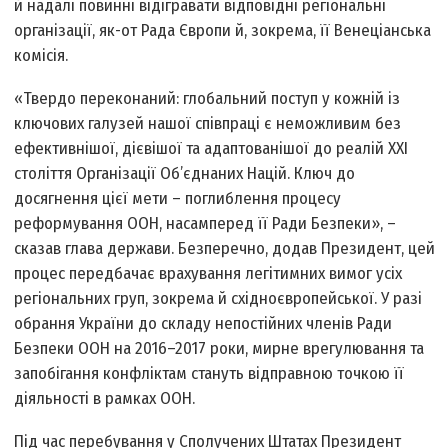
й надалі повинні відігравати відповідні регіональні
організації, як-от Рада Європи й, зокрема, її Венеціанська
комісія.
«Твердо переконаний: глобальний поступ у кожній із
ключових галузей нашої співпраці є неможливим без
ефективнішої, дієвішої та адаптованішої до реалій ХХІ
століття Організації Об’єднаних Націй. Ключ до
досягнення цієї мети – поглиблення процесу
реформування ООН, насамперед її Ради Безпеки», –
сказав глава держави. Безперечно, додав Президент, цей
процес передбачає врахування легітимних вимог усіх
регіональних груп, зокрема й східноєвропейської. У разі
обрання України до складу непостійних членів Ради
Безпеки ООН на 2016–2017 роки, мирне врегулювання та
запобігання конфліктам стануть відправною точкою її
діяльності в рамках ООН.
Під час перебування у Сполучених Штатах Президент