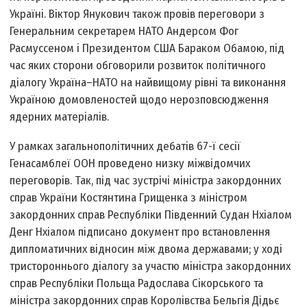
Україні. Віктор Янукович також провів переговори з
Генеральним секретарем НАТО Андерсом Фог
Расмуссеном і Президентом США Бараком Обамою, під
час яких сторони обговорили розвиток політичного
діалогу Україна–НАТО на найвищому рівні та виконання
Україною домовленостей щодо нерозповсюдження
ядерних матеріалів.
У рамках загальнополітичних дебатів 67-ї сесії
Генасамблеї ООН проведено низку міжвідомчих
переговорів. Так, під час зустрічі міністра закордонних
справ України Костянтина Грищенка з міністром
закордонних справ Республіки Південний Судан Нхіалом
Денг Нхіалом підписано документ про встановлення
дипломатичних відносин між двома державами; у ході
тристороннього діалогу за участю міністра закордонних
справ Республіки Польща Радослава Сікорського та
міністра закордонних справ Королівства Бельгія Дідьє