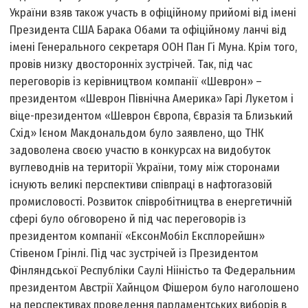
України взяв також участь в офіційному прийомі від імені
Президента США Барака Обами та офіційному ланчі від
імені Генерального секретаря ООН Пан Гі Муна. Крім того,
провів низку двосторонніх зустрічей. Так, під час
переговорів із керівництвом компанії «Шеврон» –
президентом «Шеврон Північна Америка» Гарі Лукетом і
віце-президентом «Шеврон Європа, Євразія та Близький
Схід» Ієном Макдональдом було заявлено, що ТНК
задоволена своєю участю в конкурсах на видобуток
вуглеводнів на території України, тому між сторонами
існують великі перспективи співпраці в нафтогазовій
промисловості. Розвиток співробітництва в енергетичній
сфері було обговорено й під час переговорів із
президентом компанії «ЕксонМобіл Експлорейшн»
Стівеном Грінлі. Під час зустрічей із Президентом
Фінляндської Республіки Саулі Нііністьо та Федеральним
президентом Австрії Хайнцом Фішером було наголошено
на перспективах проведення парламентських виборів в