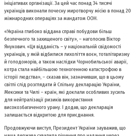
ініціативах організації. За цей час понад 34 тисячі
українців виконали почесну миротворчу місію в понад 20
міжнародних операціях за мандатом ООН.
«Україна глибоко віддана справі побудови більш
безпечного та захищеного світу», – наголосив Віктор
Янукович. «Ця відданість – у національній свідомості
українців, у якій відбилися лихоліття воєн, тоталітаризму
й голодоморів, а також наслідки Чорнобильської аварії,
котра стала найбільшою техногенною катастрофою в
історії людства», – сказав він, зазначивши, що в цьому
світлі слід розглядати й Спільну декларацію України,
Мексики та Чилі – країн, які доклали особливих зусиль
для нейтралізації ризиків використання
високозбагаченого урану. І додав, що декларація
залишається відкритою для приєднання.
Продовжуючи виступ, Президент України зауважив, що
наша держава схвалила рішення про надання через