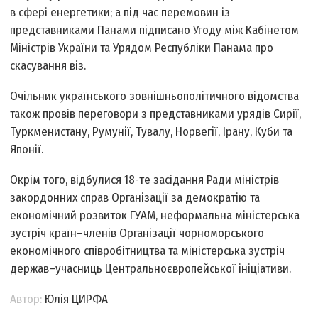
в сфері енергетики; а під час перемовин із
представниками Панами підписано Угоду між Кабінетом
Міністрів України та Урядом Республіки Панама про
скасування віз.
Очільник українського зовнішньополітичного відомства
також провів переговори з представниками урядів Сирії,
Туркменистану, Румунії, Тувалу, Норвегії, Ірану, Куби та
Японії.
Окрім того, відбулися 18-те засідання Ради міністрів
закордонних справ Організації за демократію та
економічний розвиток ГУАМ, неформальна міністерська
зустріч країн–членів Організації чорноморського
економічного співробітництва та міністерська зустріч
держав–учасниць Центральноєвропейської ініціативи.
Автор:
Юлія ЦИРФА