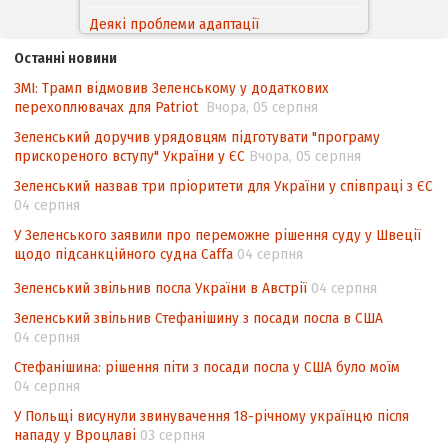
походження товарів відповідно до
Угоди про торговельні аспекти прав
Останні новини
інтелектуальної власності (TRIPS) у
контексті євроінтеграції
ЗМІ: Трамп відмовив Зеленському у додаткових
перехоплювачах для Patriot
Вчора, 05 серпня
Аналіз виборчого законодавства щодо
Зеленський доручив урядовцям підготувати "програму
невизначеності механізму повторного
прискореного вступу" України у ЄС
Вчора, 05 серпня
підрахунку голосів виборців
Зеленський назвав три пріоритети для України у співпраці з ЄС
Інформаційна безпека суспільства
04 серпня
У Зеленського заявили про переможне рішення суду у Швеції
щодо підсанкційного судна Caffa
04 серпня
Зеленський звільнив посла України в Австрії
04 серпня
Зеленський звільнив Стефанішину з посади посла в США
04 серпня
Стефанішина: рішення піти з посади посла у США було моїм
04 серпня
У Польщі висунули звинувачення 18-річному українцю після
нападу у Вроцлаві
03 серпня