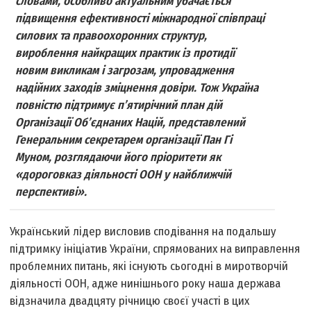
словами, особливо актуальним убачається
підвищення ефективності міжнародної співпраці
силових та правоохоронних структур,
вироблення найкращих практик із протидії
новим викликам і загрозам, упровадження
надійних заходів зміцнення довіри. Тож Україна
повністю підтримує п’ятирічний план дій
Організації Об’єднаних Націй, представлений
Генеральним секретарем організації Пан Гі
Муном, розглядаючи його пріоритети як
«дороговказ діяльності ООН у найближчій
перспективі».
Український лідер висловив сподівання на подальшу
підтримку ініціатив України, спрямованих на виправлення
проблемних питань, які існують сьогодні в миротворчій
діяльності ООН, адже нинішнього року наша держава
відзначила двадцяту річницю своєї участі в цих