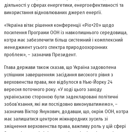
діяльності у сферах енергетики, енергоефективності та
використання відновлюваних джерел енергії.
«Україна вітає рішення конференції «Ріо+20» щодо
посилення Програми ООН із навколишнього середовища,
котра має забезпечити більш системний і комплексний
менеджмент усього спектра природоохоронних
проблем», – зазначив Президент.
Глава держави також сказав, що Україна задоволена
успішним завершенням засідання високого рівня з
верховенства права, яке відбулося в Нью-Йорку 24
вересня поточного року. «У ході цього заходу
українською стороною були задекларовані політичні
зобов’язання, які ми послідовно виконуватимемо», –
зазначив Віктор Янукович, додавши, що, окрім ООН, котра
має залишатися центром міжнародних зусиль зі
зміцнення верховенства права, важливу роль у цій сфері