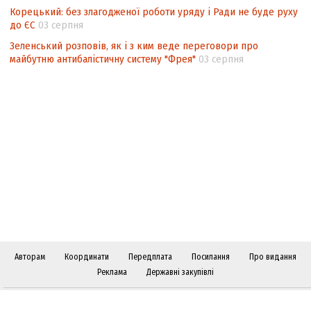
Корецький: без злагодженої роботи уряду і Ради не буде руху
до ЄС
03 серпня
Зеленський розповів, як і з ким веде переговори про
майбутню антибалістичну систему "Фрея"
03 серпня
Авторам
Координати
Передплата
Посилання
Про видання
Реклама
Державні закупівлі