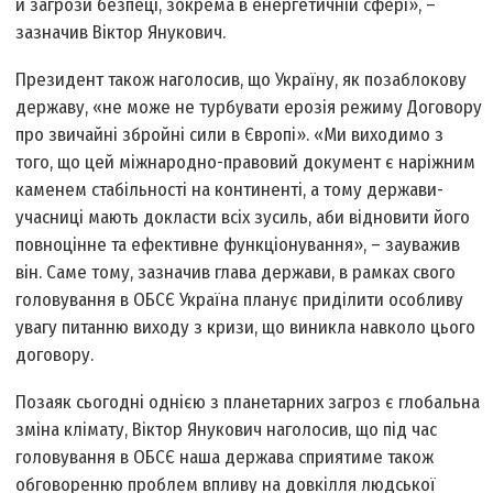
й загрози безпеці, зокрема в енергетичній сфері», –
зазначив Віктор Янукович.
Президент також наголосив, що Україну, як позаблокову
державу, «не може не турбувати ерозія режиму Договору
про звичайні збройні сили в Європі». «Ми виходимо з
того, що цей міжнародно-правовий документ є наріжним
каменем стабільності на континенті, а тому держави-
учасниці мають докласти всіх зусиль, аби відновити його
повноцінне та ефективне функціонування», – зауважив
він. Саме тому, зазначив глава держави, в рамках свого
головування в ОБСЄ Україна планує приділити особливу
увагу питанню виходу з кризи, що виникла навколо цього
договору.
Позаяк сьогодні однією з планетарних загроз є глобальна
зміна клімату, Віктор Янукович наголосив, що під час
головування в ОБСЄ наша держава сприятиме також
обговоренню проблем впливу на довкілля людської