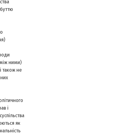
ства
обуттю
го
чя)
ироди
 між ними)
і також не
чних
олітичного
ав і
суспільства
юються як
інальність