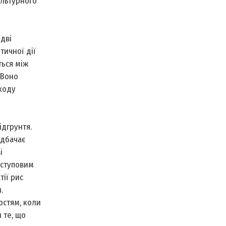
ультурного
дві
тичної дії
ться між
 Воно
 коду
ідгрунтя.
едбачає
і
оступовим
ії рис
.
остям, коли
 те, що