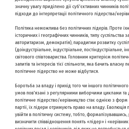
значну увагу приділено дії суб'єктивних чинників пол
підходи до інтерпретації політичного лідерства/керів
Політика неможлива без політичних лідерів. Проте їхн
історичних і географічних чинників, типу суспільства 
авторитаризм, демократія), парадигми розвитку суспіл
(доіндустріальне, індустріальне, постіндустріальне, 
світового співтовариства. Головним критерієм політичн
запитів та інтересів тієї спільноти, яка бачить власну
політичне лідерство не може відбутися.
Боротьба за владу і прихід того чи іншого політичного
умов пов'язані з регулярними виборчими циклами та д
політичне лідерство/керівництво стає однією з форм 
партії, їх лідери отримують право на владу. Еволюція
увійти в політичну систему, тобто, формалізувавшись,
визначити співвідношення понять «лідер» і «керівник
керівних посад і керівників, від яких не потребується