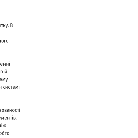
я
тку. В
ного
темні
го й
тему
і системі
зованості
ементів.
між
обто