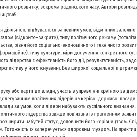
ітичного розвитку, зокрема радянського часу. Автори розгля
ництва5.
я діяльність відбувається за певних умов, відмінних залежно 
загалом (відкрите–закрите), типу політичного режиму (тоталіт
ьства, рівня його соціально-економічного і технічного розвит
інформаційне), типу культури, міри долучення конкретного сус
ого лідерства є ефективність його дії, результативність, зад
 перспективу у його існуванні. Без широкої соціальної підтримк
 руху або партії до влади, участь в управлінні країною за де
елегуванням політичних лідерів на керівні державні посади.
влади за умов, коли лідери набувають суспільного визнання, 
 політичного лідерства завжди пов'язана із прагненням заявит
 розширити набутий статус, доповнити його керівництвом. Слі
». Тотожність їх заперечується здоровим глуздом. На практиц
 особливих лідерських якостей.