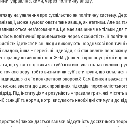
ми, управлінськими, через політичну владу.
огляду на уявлення про суспільство як політичну систему. Дер
анізації, може зумовлювати таке явище, як етатизм. Але за та
залишаються нез'ясованими. Це має значення не тільки для те
алізом політичної проблематики через особистість, її політич
бистість ідеться? Різні люди виконують неоднакові політичні 
і владою, інша – пересічні індивіди, які становлять переважну
тує французький політолог Ж.-М. Денкен і пропонує різні відпов
и, що у світі політики як суб'єкти виступають такі великі гру
 точкою зору, тобто визнати як суб'єкти групи, що склалися н
 індивідів, які є їх конкретною опорою.8 Сам Денкен вважає т
 можна звести до двох провідних підходів: персоналістськог
підхід. Під інституціями розуміють «правила гри», які містять
і) санкції та норми, котрі висувають необхідні стимули до ві
дерством) також дається взнаки відсутність достатнього тео