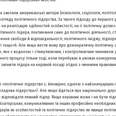
а заклали американські автори (психологи, соціологи, політол
згляду політичного лідерства. За такого підходу до першого 
на реалізацію здібностей особистості, на її політичну долю»
тичного лідера, покликання саме до політичної діяльності, с
ення свободи й відповідальності, політичного іміджу, підпор
ті тощо»6. Але якщо вести мову про демократичну політичну с
, яке є водночас і стимулюючим, і контролюючим чинником д
го процесу тільки тоді, коли перебуває в умовах конкуренці
о змінити лідера на керівній посаді згідно з чинними правови
 «політичне лідерство є, ймовірно, однією з найзначущіших і
кладова лідерства»7. Але якщо йдеться про національно-де
н відповідати певний лідер. Якщо керівник може і не бути лід
ізаторських, комунікативних та інших професійно необхідних 
дерів як особистостей та політичне лідерство як явище політ