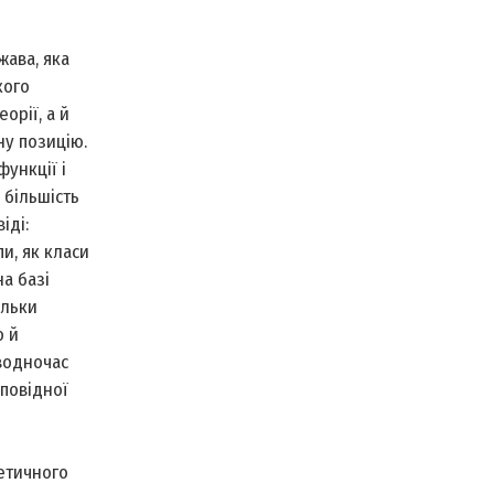
жава, яка
кого
орії, а й
ну позицію.
функції і
 більшість
іді:
пи, як класи
а базі
ільки
о й
 водночас
дповідної
ретичного