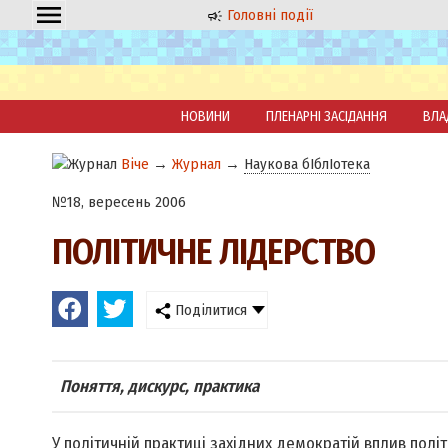
Головні події
НОВИНИ
ПЛЕНАРНІ ЗАСІДАННЯ
ВЛА
Віче
→
Журнал
→
Наукова бІблІотека
№18, вересень 2006
ПОЛІТИЧНЕ ЛІДЕРСТВО
Поділитися
Поняття, дискурс, практика
У політичній практиці західних демократій вплив пол