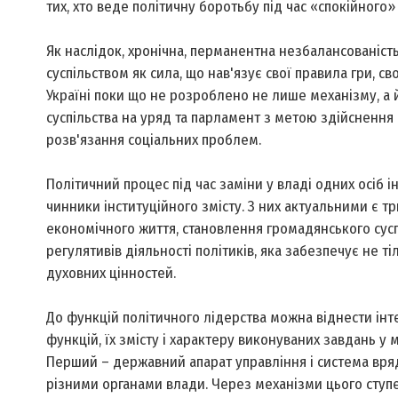
тих, хто веде політичну боротьбу під час «спокійного»
Як наслідок, хронічна, перманентна незбалансованість 
суспільством як сила, що нав'язує свої правила гри, св
Україні поки що не розроблено не лише механізму, а й
суспільства на уряд та парламент з метою здійснення 
розв'язання соціальних проблем.
Політичний процес під час заміни у владі одних осіб 
чинники інституційного змісту. З них актуальними є три
економічного життя, становлення громадянського суспі
регулятивів діяльності політиків, яка забезпечує не тіл
духовних цінностей.
До функцій політичного лідерства можна віднести інт
функцій, їх змісту і характеру виконуваних завдань у
Перший – державний апарат управління і система вря
різними органами влади. Через механізми цього ступе