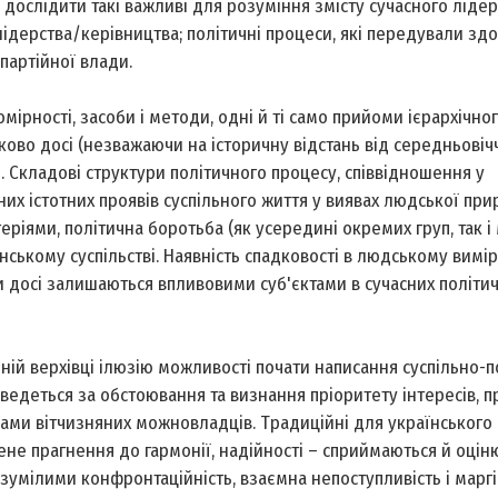
ослідити такі важливі для розуміння змісту сучасного лідер
 лідерства/керівництва; політичні процеси, які передували зд
партійної влади.
мірності, засоби і методи, одні й ті само прийоми ієрархічно
ково досі (незважаючи на історичну відстань від середньовіч
. Складові структури політичного процесу, співвідношення у
них істотних проявів суспільного життя у виявах людської пр
теріями, політична боротьба (як усередині окремих груп, так і
ському суспільстві. Наявність спадковості в людському вимір
би досі залишаються впливовими суб'єктами в сучасних політи
ій верхівці ілюзію можливості почати написання суспільно-п
ведеться за обстоювання та визнання пріоритету інтересів, пр
ами вітчизняних можновладців. Традиційні для українського 
жене прагнення до гармонії, надійності – сприймаються й оцін
озумілими конфронтаційність, взаємна непоступливість і марг