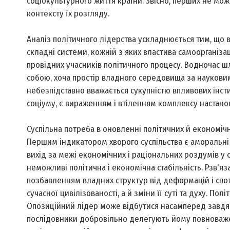
соціокультурного життя країни. Звісно, перших не мо
контексту їх розгляду.
Аналіз політичного лідерства ускладнюється тим, що 
складні системи, кожній з яких властива самоорганізац
провідних учасників політичного процесу. Водночас ш
собою, хоча простір владного середовища за наукови
небезпідставно вважається сукупністю впливових інсти
соціуму, є вираженням і втіленням комплексу настанов,
Суспільна потреба в оновленні політичних й економіч
Першим індикатором хворого суспільства є аморальні 
вихід за межі економічних і раціональних роздумів у 
неможливі політична і економічна стабільність. Рзв'я
позбавленням владних структур від деформацій і спо
сучасної цивілізованості, а й зміни її суті та духу. По
Опозиційний лідер може відбутися насамперед завдяк
послідовники добровільно делегують йому повноважен