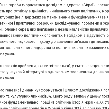
 Та за спроби скористатися досвідом лідерства в Україні поста
ать про сутнісну відмінність нинішнього стану політичних, мо
уктурних (не лідерських за механізмами функціонування) зв'яз
ретичної і практичної розробки досліджуваної проблеми в Укра
. Головна серед них пов'язана з незацікавленістю правлячих 
х, повноважних політичних опонентах. Наслідком є відсутність 
важеного наукового підходу до вивчення зв'язків і дії механі
ництва, політичного лідерства та політичних еліт як важливих 
их умов.
х аспектів проблеми, яка висвітлюється1, у статті наведено ст
ства у науковій літературі з одночасним зверненням до нако
их умов.
його генезис і динаміку) формується і шляхом дослідження по
них та культурних чинників3,4. Свого роду етапом у цьому пост
ої фундаментальної праці «Політична історія України. ХХ сто
но-політичних процесів в Україні з кінця ХІХ і до початку ХХІ 