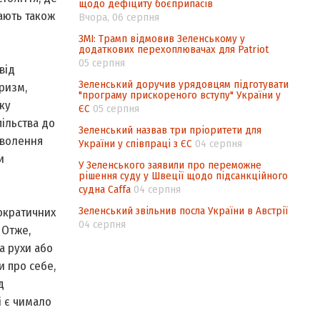
щодо дефіциту боєприпасів
дають також
Вчора, 06 серпня
ЗМІ: Трамп відмовив Зеленському у
додаткових перехоплювачах для Patriot
05 серпня
від
Зеленський доручив урядовцям підготувати
аризм,
"програму прискореного вступу" України у
ку
ЄС
05 серпня
пільства до
Зеленський назвав три пріоритети для
оволення
України у співпраці з ЄС
04 серпня
и
У Зеленського заявили про переможне
рішення суду у Швеції щодо підсанкційного
судна Caffa
04 серпня
Зеленський звільнив посла України в Австрії
мократичних
04 серпня
 Отже,
а рухи або
и про себе,
д
і є чимало