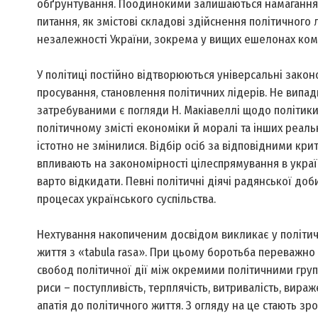
обґрунтування. Поодинокими залишаються намагання д
питання, як змістові складові здійснення політичного
незалежності України, зокрема у вищих ешелонах ком
У політиці постійно відтворюються універсальні законо
просування, становлення політичних лідерів. Не випад
затребуваними є погляди Н. Макіавеллі щодо політики
політичному змісті економіки й моралі та інших реаль
істотно не змінилися. Відбір осіб за відповідними кри
впливають на закономірності цілеспрямування в україн
варто відкидати. Певні політичні діячі радянської до
процесах українського суспільства.
Нехтування накопиченим досвідом викликає у політичн
життя з «tabula rasa». При цьому боротьба переважно 
свобод політичної дії між окремими політичними груп
риси – поступливість, терплячість, витривалість, вира
апатія до політичного життя. З огляду на це стають зр