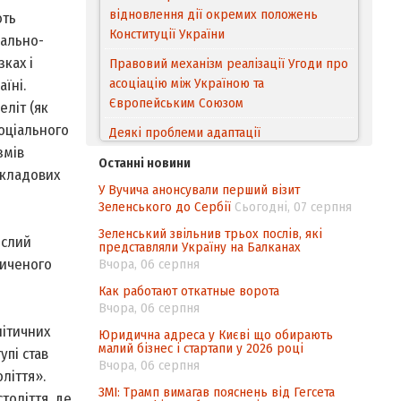
відновлення дії окремих положень
ють
Конституції України
рально-
ках і
Правовий механізм реалізації Угоди про
асоціацію між Україною та
їні.
Європейським Cоюзом
еліт (як
соціального
Деякі проблеми адаптації
змів
законодавства України щодо зазначення
Останні новини
походження товарів відповідно до
складових
У Вучича анонсували перший візит
Угоди про торговельні аспекти прав
Зеленського до Сербії
Сьогодні, 07 серпня
інтелектуальної власності (TRIPS) у
контексті євроінтеграції
Зеленський звільнив трьох послів, які
ислий
представляли Україну на Балканах
Аналіз виборчого законодавства щодо
пиченого
Вчора, 06 серпня
невизначеності механізму повторного
Как работают откатные ворота
підрахунку голосів виборців
Вчора, 06 серпня
Інформаційна безпека суспільства
літичних
Юридична адреса у Києві що обирають
малий бізнес і стартапи у 2026 році
упі став
Вчора, 06 серпня
ліття».
ЗМІ: Трамп вимагав пояснень від Гегсета
століття, де