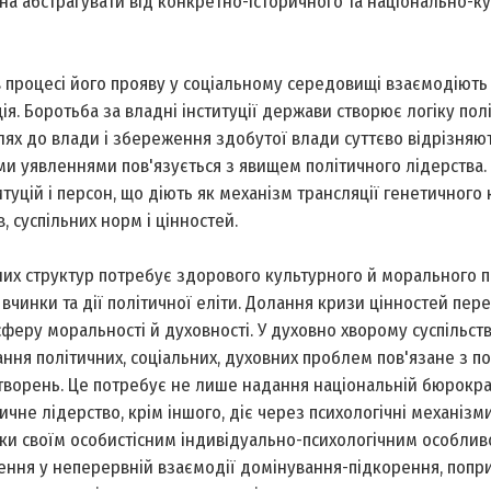
жна абстрагувати від конкретно-історичного та національно-к
в процесі його прояву у соціальному середовищі взаємодіють 
ія. Боротьба за владні інституції держави створює логіку полі
лях до влади і збереження здобутої влади суттєво відрізняю
ми уявленнями пов'язується з явищем політичного лідерства.
туцій і персон, що діють як механізм трансляції генетичного
 суспільних норм і цінностей.
них структур потребує здорового культурного й морального п
вчинки та дії політичної еліти. Долання кризи цінностей пер
сферу моральності й духовності. У духовно хворому суспільств
зання політичних, соціальних, духовних проблем пов'язане з п
творень. Це потребує не лише надання національній бюрократ
літичне лідерство, крім іншого, діє через психологічні механізми
и своїм особистісним індивідуально-психологічним особлив
ня у неперервній взаємодії домінування-підкорення, попри