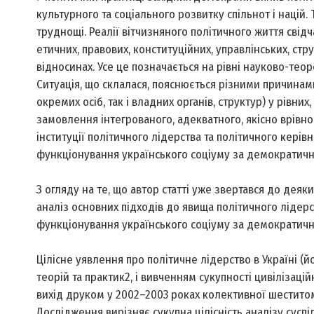
культурного та соціального розвитку спільнот і націй.
труднощі. Реалії вітчизняного політичного життя свідч
етичних, правових, конституційних, управлінських, стр
відносинах. Усе це позначається на рівні науково-тео
Ситуація, що склалася, пояснюється різними причинами
окремих осіб, так і владних органів, структур) у рівни
замовлення інтегрованого, адекватного, якісно врівно
інституції політичного лідерства та політичного керів
функціонування українського соціуму за демократичн
З огляду на те, що автор статті уже звертався до деяки
аналіз основних підходів до явища політичного лідер
функціонування українського соціуму за демократичн
Цілісне уявлення про політичне лідерство в Україні (
теорій та практик2, і вивченням сукупності цивілізацій
вихід друком у 2002–2003 роках колективної шеститомн
Дослідження вирізняє сукупна цілісність аналізу суспіль