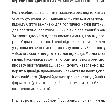
керівництво здійснюється механізмами формалізовани
Роль особистості в політиці зазвичай розглядається з 
спрямовує розвиток індивідів із метою їхньої самоорг
підходу багато важливих для політичної науки питань 
для політичної практики. Інший підхід пов'язаний з ан
За такого дискурсу одразу постає питання, про яку осо
ролі. Одна справа – політичні лідери чи люди, наділен
у суспільстві. «Хто є акторами світу політики?» – запи
«Можна сказати, що діють тільки індивіди. Можна сказат
і нації. Насамкінець можна погодитись із компромісною
процесу інституціалізації: вони існують незалежно від
першу відповідь правильною. Розмаїття наявних думок
інституційного. (Наразі йдеться про неоінституційний 
формальні (універсальні) або неформальні (особистісн
політичної активності).
Під час розгляду проблем (пов'язаних з політичним лі