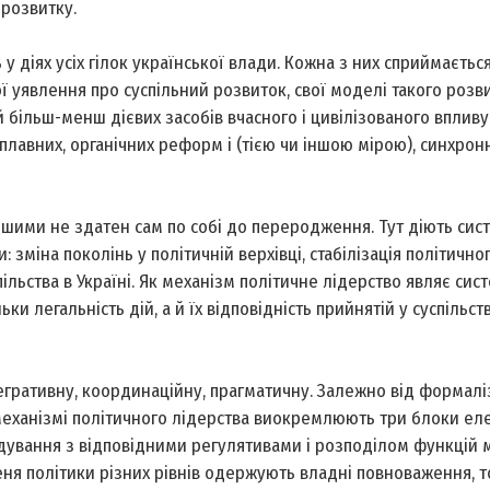
 розвитку.
у діях усіх гілок української влади. Кожна з них сприймаєтьс
ої уявлення про суспільний розвиток, свої моделі такого розви
 більш-менш дієвих засобів вчасного і цивілізованого впливу
плавних, органічних реформ і (тією чи іншою мірою), синхрон
іншими не здатен сам по собі до переродження. Тут діють сис
: зміна поколінь у політичній верхівці, стабілізація політично
льства в Україні. Як механізм політичне лідерство являє сис
ьки легальність дій, а й їх відповідність прийнятій у суспільств
егративну, координаційну, прагматичну. Залежно від формалі
 механізмі політичного лідерства виокремлюють три блоки ел
дування з відповідними регулятивами і розподілом функцій 
ня політики різних рівнів одержують владні повноваження, т