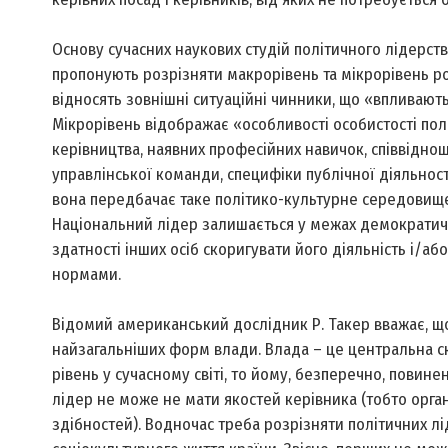
Основу сучасних наукових студій політичного лідерств
пропонують розрізняти макрорівень та мікрорівень ро
відносять зовнішні ситуаційні чинники, що «впливають 
Мікрорівень відображає «особливості особистості полі
керівництва, наявних професійних навичок, співвіднош
управлінської команди, специфіки публічної діяльнос
вона передбачає таке політико-культурне середовище
Національний лідер залишається у межах демократично
здатності інших осіб скоригувати його діяльність і/аб
нормами.
Відомий американський дослідник Р. Такер вважає, що
найзагальніших форм влади. Влада – це центральна с
рівень у сучасному світі, то йому, безперечно, повине
лідер не може не мати якостей керівника (тобто орган
здібностей). Водночас треба розрізняти політичних лі