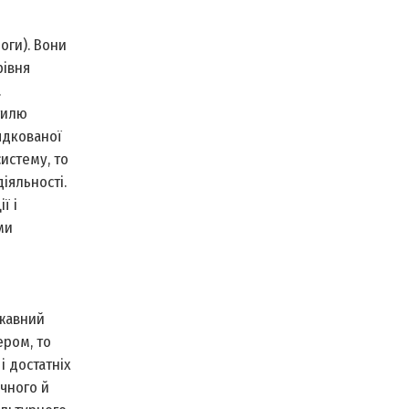
оги). Вони
рівня
.
тилю
ядкованої
истему, то
іяльності.
ї і
ми
ржавний
ером, то
і достатніх
ичного й