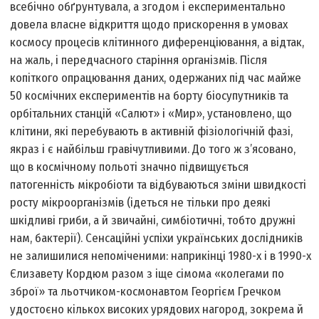
всебічно обґрунтувала, а згодом і експериментально
довела власне відкриття щодо прискорення в умовах
космосу процесів клітинного диференціювання, а відтак,
на жаль, і передчасного старіння організмів. Після
копіткого опрацювання даних, одержаних під час майже
50 космічних експериментів на борту біосупутників та
орбітальних станцій «Салют» і «Мир», установлено, що
клітини, які перебувають в активній фізіологічній фазі,
якраз і є найбільш гравічутливими. До того ж з’ясовано,
що в космічному польоті значно підвищується
патогенність мікробіоти та відбуваються зміни швидкості
росту мікроорганізмів (ідеться не тільки про деякі
шкідливі гриби, а й звичайні, симбіотичні, тобто дружні
нам, бактерії). Сенсаційні успіхи українських дослідників
не залишилися непоміченими: наприкінці 1980-х і в 1990-х
Єлизавету Кордюм разом з іще сімома «колегами по
зброї» та льотчиком-космонавтом Георгієм Гречком
удостоєно кількох високих урядових нагород, зокрема й