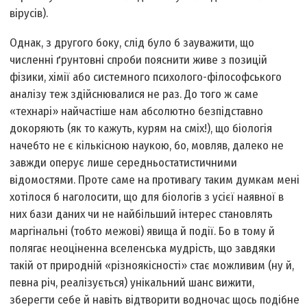
вірусів).
Однак, з другого боку, слід було б зауважити, що
численні ґрунтовні спроби пояснити живе з позицій
фізики, хімії або системного психолого-філософського
аналізу теж здійснювалися не раз. До того ж саме
«технарі» найчастіше нам абсолютно безпідставно
докоряють (як то кажуть, курям на сміх!), що біологія
начебто не є кількісною наукою, бо, мовляв, далеко не
завжди оперує лише середньостатистичними
відомостями. Проте саме на противагу таким думкам мені
хотілося б наголосити, що для біологів з усієї наявної в
них бази даних чи не найбільший інтерес становлять
маргінальні (тобто межові) явища й події. Бо в тому й
полягає неоціненна вселенська мудрість, що завдяки
такій от природній «різноякісності» стає можливим (ну й,
певна річ, реалізується) унікальний шанс вижити,
зберегти себе й навіть відтворити водночас щось подібне