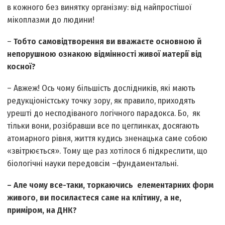
в кожного без винятку організму: від найпростішої
мікоплазми до людини!
–
Тобто самовідтворення ви вважаєте основною й
непорушною ознакою відмінності живої матерії від
косної?
– Авжеж! Ось чому більшість дослідників, які мають
редукціоністську точку зору, як правило, приходять
урешті до несподіваного логічного парадокса. Бо, як
тільки вони, розібравши все по цеглинках, досягають
атомарного рівня, життя кудись зненацька саме собою
«звітрюється». Тому ще раз хотілося б підкреслити, що
біологічні науки передовсім –фундаментальні.
– Але чому все-таки, торкаючись елементарних форм
живого, ви посилаєтеся саме на клітину, а не,
приміром, на ДНК?