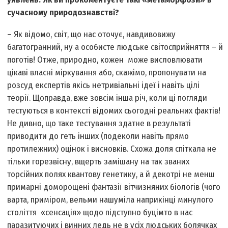
сучасному природознавстві?
– Як відомо, світ, що нас оточує, навдивовижу
багатогранний, ну а особисте людське світосприйняття – й
поготів! Отже, природно, кожен може висловлювати
цікаві власні міркування або, скажімо, пропонувати на
розсуд експертів якісь нетривіальні ідеї і навіть цілі
теорії. Щоправда, вже зовсім інша річ, коли ці погляди
тестуються в контексті відомих сьогодні реальних фактів!
Не дивно, що таке тестування здатне в результаті
приводити до геть інших (подеколи навіть прямо
протилежних) оцінок і висновків. Схожа доля спіткала не
тільки горезвісну, вщерть замішану на так званих
торсійних полях квантову генетику, а й декотрі не менш
примарні доморощені фантазії вітчизняних біологів (чого
варта, приміром, вельми нашуміла наприкінці минулого
століття «сенсація» щодо підступно буцімто в нас
паразитуючих і винних ледь не в усіх людських болячках