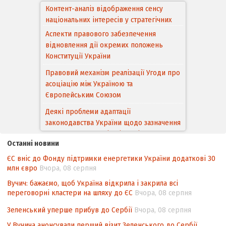
Аспекти правового забезпечення
відновлення дії окремих положень
Конституції України
Правовий механізм реалізації Угоди про
асоціацію між Україною та
Європейським Cоюзом
Деякі проблеми адаптації
законодавства України щодо зазначення
походження товарів відповідно до
Угоди про торговельні аспекти прав
інтелектуальної власності (TRIPS) у
контексті євроінтеграції
Останні новини
ЄС вніс до Фонду підтримки енергетики України додаткові 30
Аналіз виборчого законодавства щодо
млн євро
Вчора, 08 серпня
невизначеності механізму повторного
підрахунку голосів виборців
Вучич: бажаємо, щоб Україна відкрила і закрила всі
переговорні кластери на шляху до ЄС
Вчора, 08 серпня
Інформаційна безпека суспільства
Зеленський уперше прибув до Сербії
Вчора, 08 серпня
Контент-аналіз відображення сенсу
У Вучича анонсували перший візит Зеленського до Сербії