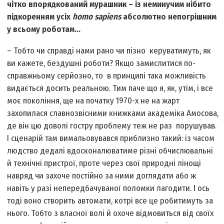
чітко впорядкований мурашник – із неминучим нібито
підкоренням усіх
h
omo sapiens
абсолютно непогрішним
у всьому роботам…
– Тобто чи справді нами рано чи пізно керуватимуть, як
ви кажете, бездушні роботи? Якщо замислитися по-
справжньому серйозно, то в принципі така можливість
видається досить реальною. Тим паче що я, як, утім, і все
моє покоління, ще на початку 1970-х не на жарт
захопилася славнозвісними книжками академіка Амосова,
де він цю доволі гостру проблему теж не раз порушував.
І сценарій там вимальовувався приблизно такий: із часом
людство дедалі вдосконалюватиме різні обчислювальні
й технічні пристрої, проте через свої природні лінощі
навряд чи захоче постійно за ними доглядати або ж
навіть у разі непередбачуваної поломки лагодити. І ось
тоді воно створить автомати, котрі все це робитимуть за
нього. Тобто з власної волі й охоче відмовиться від своїх