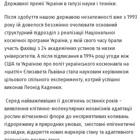
Державної премії України в галузі науки і техніки.
Після здобуття нашою державою незалежності вже з 1993
року їй довелося беззмінно очолювати основний
структурний підрозділ з реалізації Національної
космічної програми України, у якій свого часу брали
участь фахівці з 24 академічних установ та низки
університетів. А після підписання в 1994 році угоди між
США та Україною про політ українського космонавта на
«шатлі» Єлизавета Львівна стала науковим керівником
цільового спільного експерименту, котрий успішно
виконав Леонід Каденюк.
Серед найважливіших її досягнень останніх років –
виявлення клітинно-молекулярних механізмів адаптації
рослин вітчизняної флори до несприятливих коливань
гідрорежиму в природних умовах, змістовні епігенетичні
розвідки, відкриття нових маркерів стану та адаптивного
потенціалу рослин тощо.