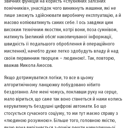
звичних функцій на користь «слухняних залізних
помічників», унаслідок чого виникнуть машини, які не
лише зможуть здійснювати виробничу експлуатацію, а й
масово копіюватимуть самих себе. І ось завдяки цим
високим технічним якостям, котрі вони, поза сумнівом,
матимуть (великий обсяг накопичуваної інформації,
швидкість її подальшого оброблення й операційного
мислення), начебто дуже легко здобудуть владу й над
своїм первинним творцем – людиною!.. Так, повторю,
вважав Микола Амосов.
Якщо дотримуватися логіки, то все в цьому
алгоритмічному ланцюжку побудовано нібито
бездоганно. Але мені чомусь, поклавши руку на серце,
мало віриться, що саме так воно станеться й нами колись
керуватимуть бездушні цифрові автомати. Бо що
стосується сучасного соціуму, то ми тут маємо справу з
«людиною розумною». Більше того, головною якістю,
якою вона вирізняється з-поміж решти навколишньої