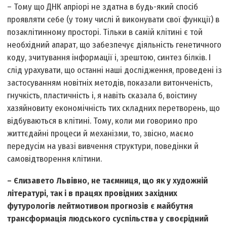
– Тому що ДНК апріорі не здатна в будь-який спосіб
проявляти себе (у тому числі й виконувати свої функції) в
позаклітинному просторі. Тільки в самій клітині є той
необхідний апарат, що забезпечує діяльність генетичного
коду, зчитування інформації і, зрештою, синтез білків. І
слід урахувати, що останні наші дослідження, проведені із
застосуванням новітніх методів, показали витонченість,
гнучкість, пластичність і, я навіть сказала б, воістину
хазяйновиту економічність тих складних перетворень, що
відбуваються в клітині. Тому, коли ми говоримо про
життєдайні процеси й механізми, то, звісно, маємо
передусім на увазі вивчення структури, поведінки й
самовідтворення клітини.
– Єлизавето Львівно, не таємниця, що як у художній
літературі, так і в працях провідних західних
футурологів лейтмотивом прогнозів є майбутня
трансформація людського суспільства у своєрідний