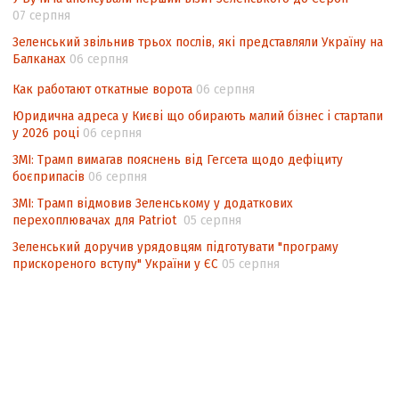
національних інтересів у стратегічних
07 серпня
нормативно-правових документах
Зеленський звільнив трьох послів, які представляли Україну на
Балканах
06 серпня
Как работают откатные ворота
06 серпня
Юридична адреса у Києві що обирають малий бізнес і стартапи
у 2026 році
06 серпня
ЗМІ: Трамп вимагав пояснень від Гегсета щодо дефіциту
боєприпасів
06 серпня
ЗМІ: Трамп відмовив Зеленському у додаткових
перехоплювачах для Patriot
05 серпня
Зеленський доручив урядовцям підготувати "програму
прискореного вступу" України у ЄС
05 серпня