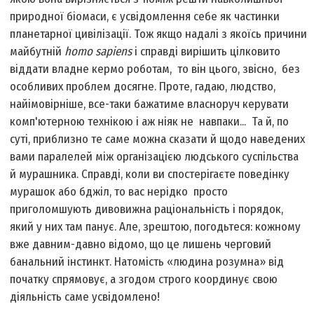
природної біомаси, є усвідомлення себе як частинки
планетарної цивілізації. Тож якщо надалі з якоїсь причини
майбутній
h
omo sapiens
і справді вирішить цілковито
віддати владне кермо роботам, то він цього, звісно, без
особливих проблем досягне. Проте, гадаю, людство,
найімовірніше, все-таки бажатиме власноруч керувати
комп'ютерною технікою і аж ніяк не навпаки... Та й, по
суті, приблизно те саме можна сказати й щодо наведених
вами паралелей між організацією людського суспільства
й мурашника. Справді, коли ви спостерігаєте поведінку
мурашок або бджіл, то вас нерідко просто
приголомшують дивовижна раціональність і порядок,
який у них там панує. Але, зрештою, погодьтеся: кожному
вже давним-давно відомо, що це лишень черговий
банальний інстинкт. Натомість «людина розумна» від
початку спрямовує, а згодом строго координує свою
діяльність саме усвідомлено!