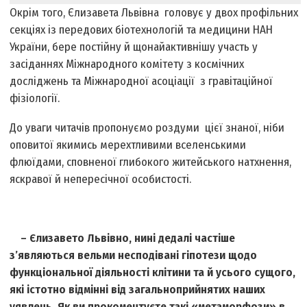
Окрім того, Єлизавета Львівна головує у двох профільних
секціях із передових біотехнологій та медицини НАН
України, бере постійну й щонайактивнішу участь у
засіданнях Міжнародного комітету з космічних
досліджень та Mіжнародної асоціації з гравітаційної
фізіології.
До уваги читачів пропонуємо роздуми цієї знаної, ніби
оповитої якимись мерехтливими вселенськими
флюїдами, сповненої глибокого житейського натхнення,
яскравої й непересічної особистості.
– Єлизавето Львівно, нині дедалі частіше
з’являються вельми несподівані гіпотези щодо
функціональної діяльності клітини та й усього сущого,
які істотно відмінні від загальноприйнятих наших
уявлень. Як ви прокоментуєте такі «метаморфози» в