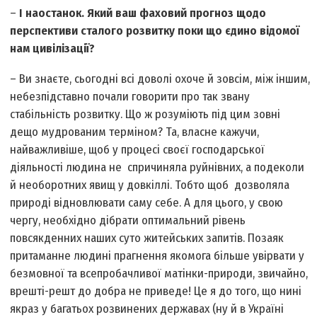
–
І наостанок. Який ваш фаховий прогноз щодо
перспективи сталого розвитку поки що єдино відомої
нам цивілізації?
– Ви знаєте, сьогодні всі доволі охоче й зовсім, між іншим,
небезпідставно почали говорити про так звану
стабільність розвитку. Що ж розуміють під цим зовні
дещо мудрованим терміном? Та, власне кажучи,
найважливіше, щоб у процесі своєї господарської
діяльності людина не спричиняла руйнівних, а подеколи
й необоротних явищ у довкіллі. Тобто щоб дозволяла
природі відновлювати саму себе. А для цього, у свою
чергу, необхідно дібрати оптимальний рівень
повсякденних наших суто житейських запитів. Позаяк
притаманне людині прагнення якомога більше увірвати у
безмовної та всепробачливої матінки-природи, звичайно,
врешті-решт до добра не приведе! Це я до того, що нині
якраз у багатьох розвинених державах (ну й в Україні