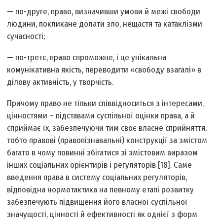
— по-друге, право, визначивши умови й межі свободи
людини, покликане долати зло, нещастя та катаклізми
сучасності;
— по-третє, право спроможне, і це унікальна
комунікативна якість, переводити «свободу взагалі» в
ділову активність, у творчість.
Причому право не тільки співвідноситься з інтересами,
цінностями – підставами суспільної оцінки права, а й
сприймає їх, забезпечуючи тим своє власне сприйняття,
тобто правові (правопізнавальні) конструкції за змістом
багато в чому повинні збігатися зі змістовим виразом
інших соціальних орієнтирів і регуляторів [18]. Саме
введення права в систему соціальних регуляторів,
відповідна нормотактика на певному етапі розвитку
забезпечують підвищення його власної суспільної
значущості, цінності й ефективності як однієї з форм