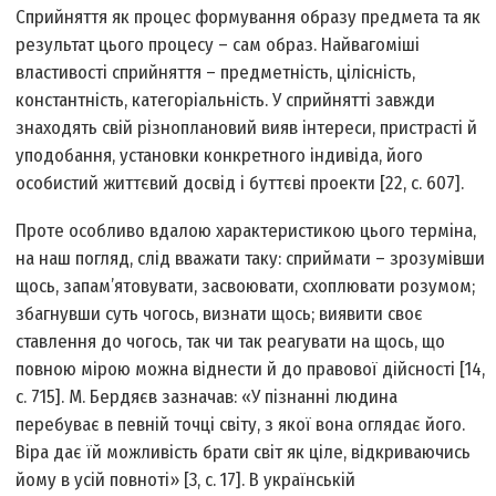
Сприйняття як процес формування образу предмета та як
результат цього процесу – сам образ. Найвагоміші
властивості сприйняття – предметність, цілісність,
константність, категоріальність. У сприйнятті завжди
знаходять свій різноплановий вияв інтереси, пристрасті й
уподобання, установки конкретного індивіда, його
особистий життєвий досвід і буттєві проекти [22, с. 607].
Проте особливо вдалою характеристикою цього терміна,
на наш погляд, слід вважати таку: сприймати – зрозумівши
щось, запам’ятовувати, засвоювати, схоплювати розумом;
збагнувши суть чогось, визнати щось; виявити своє
ставлення до чогось, так чи так реагувати на щось, що
повною мірою можна віднести й до правової дійсності [14,
с. 715]. М. Бердяєв зазначав: «У пізнанні людина
перебуває в певній точці світу, з якої вона оглядає його.
Віра дає їй можливість брати світ як ціле, відкриваючись
йому в усій повноті» [3, с. 17]. В українській