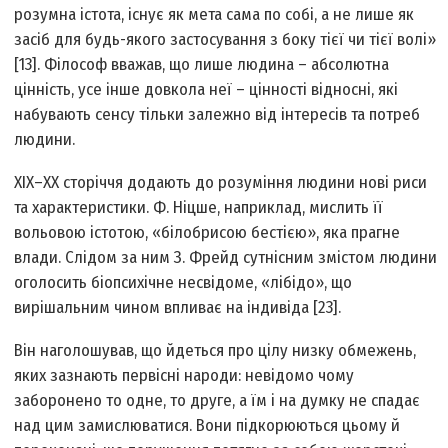
розумна істота, існує як мета сама по собі, а не лише як
засіб для будь-якого застосування з боку тієї чи тієї волі»
[13]. Філософ вважав, що лише людина – абсолютна
цінність, усе інше довкола неї – цінності відносні, які
набувають сенсу тільки залежно від інтересів та потреб
людини.
ХІХ–ХХ сторіччя додають до розуміння людини нові риси
та характеристики. Ф. Ніцше, наприклад, мислить її
вольовою істотою, «білобрисою бестією», яка прагне
влади. Слідом за ним З. Фрейд сутнісним змістом людини
оголосить біопсихічне несвідоме, «лібідо», що
вирішальним чином впливає на індивіда [23].
Він наголошував, що йдеться про цілу низку обмежень,
яких зазнають первісні народи: невідомо чому
заборонено то одне, то друге, а їм і на думку не спадає
над цим замислюватися. Вони підкорюються цьому й