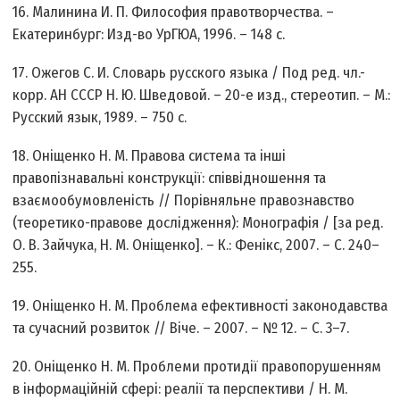
16. Малинина И. П. Философия правотворчества. –
Екатеринбург: Изд-во УрГЮА, 1996. – 148 с.
17. Ожегов С. И. Словарь русского языка / Под ред. чл.-
корр. АН СССР Н. Ю. Шведовой. – 20-е изд., стереотип. – М.:
Русский язык, 1989. – 750 с.
18. Оніщенко Н. М. Правова система та інші
правопізнавальні конструкції: співвідношення та
взаємообумовленість // Порівняльне правознавство
(теоретико-правове дослідження): Монографія / [за ред.
О. В. Зайчука, Н. М. Оніщенко]. – К.: Фенікс, 2007. – С. 240–
255.
19. Оніщенко Н. М. Проблема ефективності законодавства
та сучасний розвиток // Віче. – 2007. – № 12. – С. 3–7.
20. Оніщенко Н. М. Проблеми протидії правопорушенням
в інформаційній сфері: реалії та перспективи / Н. М.