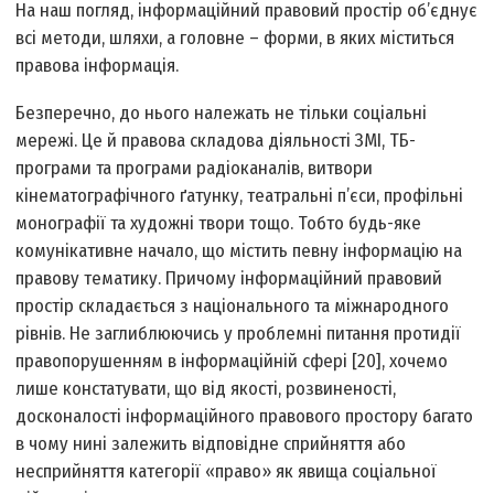
На наш погляд, інформаційний правовий простір об’єднує
всі методи, шляхи, а головне – форми, в яких міститься
правова інформація.
Безперечно, до нього належать не тільки соціальні
мережі. Це й правова складова діяльності ЗМІ, ТБ-
програми та програми радіоканалів, витвори
кінематографічного ґатунку, театральні п’єси, профільні
монографії та художні твори тощо. Тобто будь-яке
комунікативне начало, що містить певну інформацію на
правову тематику. Причому інформаційний правовий
простір складається з національного та міжнародного
рівнів. Не заглиблюючись у проблемні питання протидії
правопорушенням в інформаційній сфері [20], хочемо
лише констатувати, що від якості, розвиненості,
досконалості інформаційного правового простору багато
в чому нині залежить відповідне сприйняття або
несприйняття категорії «право» як явища соціальної