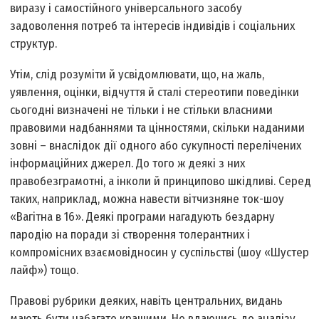
виразу і самостійного універсального засобу
задоволення потреб та інтересів індивідів і соціальних
структур.
Утім, слід розуміти й усвідомлювати, що, на жаль,
уявлення, оцінки, відчуття й сталі стереотипи поведінки
сьогодні визначені не тільки і не стільки власними
правовими надбаннями та цінностями, скільки наданими
зовні – внаслідок дії одного або сукупності перелічених
інформаційних джерел. До того ж деякі з них
правобезграмотні, а інколи й принципово шкідливі. Серед
таких, наприклад, можна навести вітчизняне ток-шоу
«Вагітна в 16». Деякі програми нагадують бездарну
пародію на поради зі створення толерантних і
компромісних взаємовідносин у суспільстві (шоу «Шустер
лайф») тощо.
Правові рубрики деяких, навіть центральних, видань
мають бути набагато кращими. Не вдаючись до аналізу