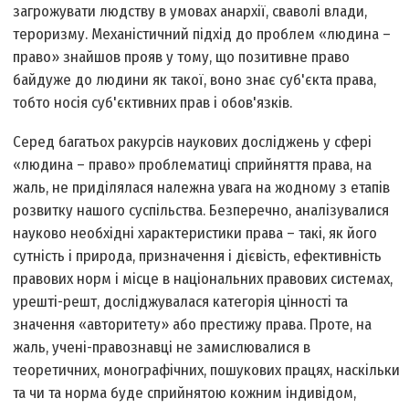
загрожувати людству в умовах анархії, сваволі влади,
тероризму. Механістичний підхід до проблем «людина –
право» знайшов прояв у тому, що позитивне право
байдуже до людини як такої, воно знає суб'єкта права,
тобто носія суб'єктивних прав і обов'язків.
Серед багатьох ракурсів наукових досліджень у сфері
«людина – право» проблематиці сприйняття права, на
жаль, не приділялася належна увага на жодному з етапів
розвитку нашого суспільства. Безперечно, аналізувалися
науково необхідні характеристики права – такі, як його
сутність і природа, призначення і дієвість, ефективність
правових норм і місце в національних правових системах,
урешті-решт, досліджувалася категорія цінності та
значення «авторитету» або престижу права. Проте, на
жаль, учені-правознавці не замислювалися в
теоретичних, монографічних, пошукових працях, наскільки
та чи та норма буде сприйнятою кожним індивідом,