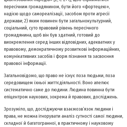
пересічним громадянином, бути його «фортецею»,
надією щодо самореалізації, засобом проти агресії
держави; 2) яким повинен бути загальнокультурний,
соціальний, суто правовий рівень пересічного
громадянина, щоб він був здатний, готовий до
виокремлення серед інших відповідних, адекватних у
правовому, демократичному розвиткові інформаційних,
комунікативних засобів і форм пізнання та засвоєння
правової інформації.
Загальновідомо, що право не існує поза людьми, поза
середовищем їхньої життєдіяльності. Воно апелює
систематично саме до людини. Людина повинна бути
епіцентром наукових, зокрема й правових, досліджень.
Зрозуміло, що, досліджуючи взаємозв’язок людини і
права, не можна ігнорувати аналіз сутності самої людини,
складної й багатогранної, в практичному і науковому