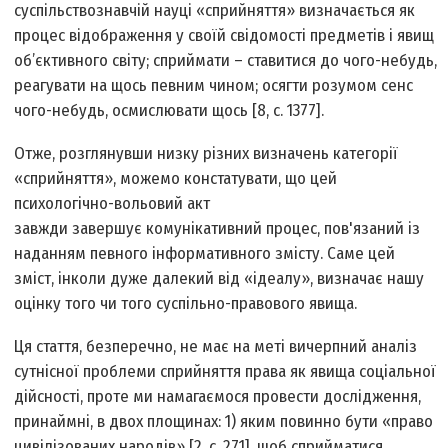
суспільствознавчій науці «сприйняття» визначається як
процес відображення у своїй свідомості предметів і явищ
об’єктивного світу; сприймати – ставитися до чого-небудь,
реагувати на щось певним чином; осягти розумом сенс
чого-небудь, осмислювати щось [8, с. 1377].
Отже, розглянувши низку різних визначень категорії
«сприйняття», можемо констатувати, що цей
психологічно-вольовий акт
завжди завершує комунікативний процес, пов'язаний із
наданням певного інформативного змісту. Саме цей
зміст, інколи дуже далекий від «ідеалу», визначає нашу
оцінку того чи того суспільно-правового явища.
Ця стаття, безперечно, не має на меті вичерпний аналіз
сутнісної проблеми сприйняття права як явища соціальної
дійсності, проте ми намагаємося провести дослідження,
принаймні, в двох площинах: 1) яким повинно бути «право
цивілізованих народів» [2, с. 271], щоб сприйматися