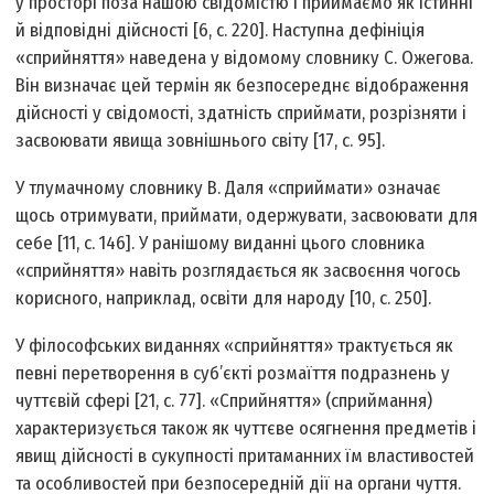
у просторі поза нашою свідомістю і приймаємо як істинні
й відповідні дійсності [6, с. 220]. Наступна дефініція
«сприйняття» наведена у відомому словнику С. Ожегова.
Він визначає цей термін як безпосереднє відображення
дійсності у свідомості, здатність сприймати, розрізняти і
засвоювати явища зовнішнього світу [17, с. 95].
У тлумачному словнику В. Даля «сприймати» означає
щось отримувати, приймати, одержувати, засвоювати для
себе [11, с. 146]. У ранішому виданні цього словника
«сприйняття» навіть розглядається як засвоєння чогось
корисного, наприклад, освіти для народу [10, с. 250].
У філософських виданнях «сприйняття» трактується як
певні перетворення в суб’єкті розмаїття подразнень у
чуттєвій сфері [21, с. 77]. «Сприйняття» (сприймання)
характеризується також як чуттєве осягнення предметів і
явищ дійсності в сукупності притаманних їм властивостей
та особливостей при безпосередній дії на органи чуття.