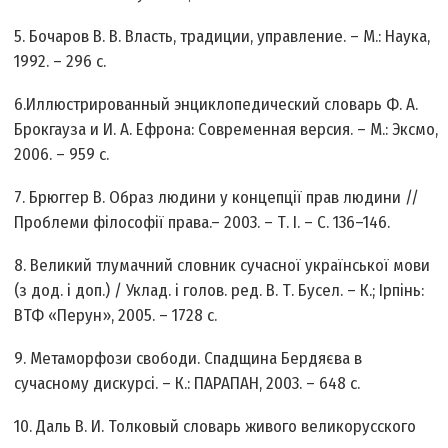
5. Бочаров В. В. Власть, традиции, управление. – М.: Наука,
1992. – 296 с.
6.Иллюстрированный энциклопедический словарь Ф. А.
Брокгауза и И. А. Ефрона: Современная версия. – М.: Эксмо,
2006. – 959 с.
7. Брюггер В. Образ людини у концепції прав людини //
Проблеми філософії права.– 2003. – Т. I. – С. 136–146.
8. Великий тлумачний словник сучасної української мови
(з дод. і доп.) / Уклад. і голов. ред. В. Т. Бусел. – К.; Ірпінь:
ВТФ «Перун», 2005. – 1728 с.
9. Метаморфози свободи. Спадщина Бердяєва в
сучасному дискурсі. – К.: ПАРАПАН, 2003. – 648 с.
10. Даль В. И. Толковый словарь живого великорусского