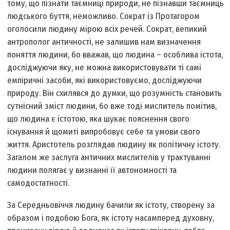
тому, що пізнати таємниці природи, не пізнавши таємниць
людського буття, неможливо. Сократ із Протагором
оголосили людину мірою всіх речей. Сократ, великий
антрополог античності, не залишив нам визначення
поняття людини, бо вважав, що людина – особлива істота,
досліджуючи яку, не можна використовувати ті самі
емпіричні засоби, які використовуємо, досліджуючи
природу. Він схилявся до думки, що розумність становить
сутнісний зміст людини, бо вже тоді мислитель помітив,
що людина є істотою, яка шукає пояснення свого
існування й щомиті випробовує себе та умови свого
життя. Аристотель розглядав людину як політичну істоту.
Загалом же заслуга античних мислителів у трактуванні
людини полягає у визнанні її автономності та
самодостатності.
За Середньовіччя людину бачили як істоту, створену за
образом і подобою Бога, як істоту насамперед духовну,