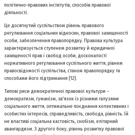
політично-правових інститутів, способів правової
діяльності.
Це досягнутий суспільством рівень правового
регулювання соціальних відносин, правової захищеності
особи, забезпечення правопорядку. Правова культура
характеризується ступенем розвитку й юридичної
захищеності прав і свобод особи, досконалості
нормативного регулювання суспільного життя, рівнем
правосвідомості суспільства, станом правопорядку та
способами його підтримання [12].
Типові риси демократичної правової культури –
демократизм, гуманізм, зв'язок із різними галузями
соціального життя, оптимальне поєднання колективних і
особистих інтересів, справедливість, свобода, рівність. Їй
не властиві соціальна кастовість, снобізм, елітарний
авангардизм. З другого боку, рівень розвитку правової