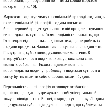
переконані, що порушення потягне за собою жорстокі
покарання [5, с. 40].
Марксизм акцентує увагу на соціальній природі людини, в
екзистенціальній філософії людина постає як
безперервний процес духовного, в ній процеси існування
випереджають сутність. Екзистенціалісти вважають, що
їхня теорія відрізняється від інших тим, що не робить із
людини предмета. Найважливіше, сутнісне в людині – це
її внутрішнє, суб’єктивне, духовно-психологічне. В
інтерсуб’єктивності людина вирішує, ким вона є, що
являють собою інші. Екзистенціалізм повністю
перекладає на людину проблему її людської сутності й
сенсу буття: яким ти себе створиш, таким і будеш.
Персоналістична філософія оголошує особистість
цінністю, що здатна утримувати в собі універсальне й
тому є співвідносною Богові, природі, суспільству. Людина
– це духовна субстанція, духовна енергія, що сублімується