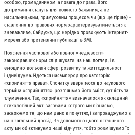
особою, громадянином, а повага до права, його
дотримання стануть для кожного бажаним, а не
насильницьким, примусовим процесом чи (що ще гірше) –
ставлення до правових норм характеризуватиметься як
зневажливе, байдуже, що нерідко провокують інтернет-
мережі або претензійні публікації в ЗМІ.
Пояснення часткової або повної «недієвості»
законодавчих норм слід шукати, на наш погляд, і в
емоційно-вольовій сфері розвитку та життєдіяльності
індивідуума. Йдеться насамперед про категорію
«сприйняття права». Спочатку звернімося до наукового
терміна «сприйняття», розгляньмо його зміст, сутність та
тлумачення. Так, «сприйняття» визначалося як складний
психологічний акт, засобами котрого ми пізнаємо,
засвоюємо те, що нам дано в почуттях, і запроваджуємо в
наш загальний досвід. За допомогою цього останнього
акту ми об’єктивуємо наші відчуття, тобто розміщуємо їх