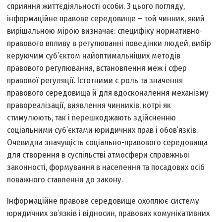
сприяння життєдіяльності особи. З цього погляду,
інформаційне правове середовище – той чинник, який
вирішальною мірою визначає: специфіку нормативно-
правового впливу в регулюванні поведінки людей, вибір
керуючим суб’єктом найоптимальніших методів
правового регулювання, встановлення меж і сфер
правової регуляції. Істотними є роль та значення
правового середовища й для вдосконалення механізму
правореалізації, виявлення чинників, котрі як
стимулюють, так і перешкоджають здійсненню
соціальними суб’єктами юридичних прав і обов’язків.
Очевидна значущість соціально-правового середовища
для створення в суспільстві атмосфери справжньої
законності, формування в населення та посадових осіб
поважного ставлення до закону.
Інформаційне правове середовище охоплює систему
юридичних зв’язків і відносин, правових комунікативних