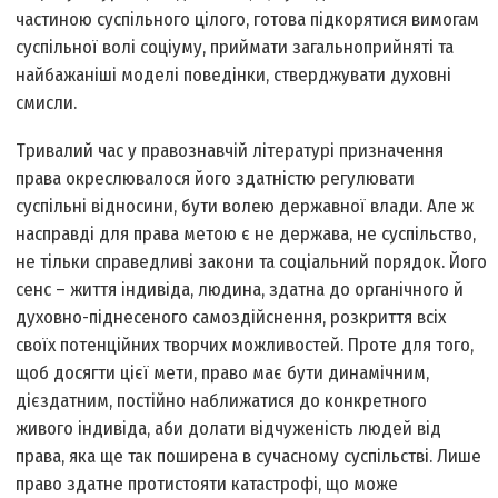
частиною суспільного цілого, готова підкорятися вимогам
суспільної волі соціуму, приймати загальноприйняті та
найбажаніші моделі поведінки, стверджувати духовні
смисли.
Тривалий час у правознавчій літературі призначення
права окреслювалося його здатністю регулювати
суспільні відносини, бути волею державної влади. Але ж
насправді для права метою є не держава, не суспільство,
не тільки справедливі закони та соціальний порядок. Його
сенс – життя індивіда, людина, здатна до органічного й
духовно-піднесеного самоздійснення, розкриття всіх
своїх потенційних творчих можливостей. Проте для того,
щоб досягти цієї мети, право має бути динамічним,
дієздатним, постійно наближатися до конкретного
живого індивіда, аби долати відчуженість людей від
права, яка ще так поширена в сучасному суспільстві. Лише
право здатне протистояти катастрофі, що може