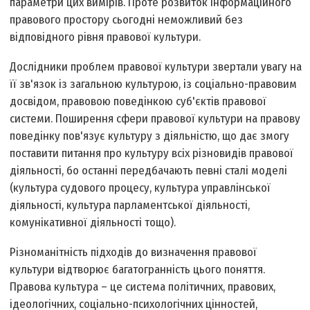
параметри цих вимірів. Проте розвиток інформаційного
правового простору сьогодні неможливий без
відповідного рівня правової культури.
Дослідники проблем правової культури звертали увагу на
її зв'язок із загальною культурою, із соціально-правовим
досвідом, правовою поведінкою суб'єктів правової
системи. Поширення сфери правової культури на правову
поведінку пов'язує культуру з діяльністю, що дає змогу
поставити питання про культуру всіх різновидів правової
діяльності, бо останні передбачають певні сталі моделі
(культура судового процесу, культура управлінської
діяльності, культура парламентської діяльності,
комунікативної діяльності тощо).
Різноманітність підходів до визначення правової
культури відтворює багатогранність цього поняття.
Правова культура – це система політичних, правових,
ідеологічних, соціально-психологічних цінностей,