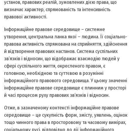
установ, правових реалій, зумовлених дією права, що
визначає характер, спрямованість та інтенсивність
правової активності.
Інформаційне правове середовище – системне
утворення, центральна ланка якої – людина. Її соціально-
правова активність спрямована на сприйняття, здійснення
й відтворення правових настанов. Система суспільних
зв’язків і відносин, що відображає взаємодію людей у
сфері суспільного життя, окресленого правом, є
головною, необхідною та суттєвою в розумінні
інформаційного правового середовища. У цьому значенні
інформаційне правове середовище є плинним у просторі
й часі процесом руху правових зв’язків і відносин.
Отже, в зазначеному контексті інформаційне правове
середовище – це сукупність форм, змісту, уявлень, оцінок
тощо чинного права в просторовому та часовому вимірах,
соціальному русі, відповідно до дії інформаційного