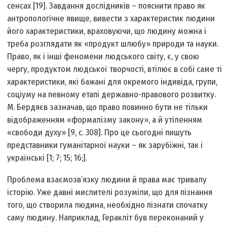
сенсах [19]. Завдання дослідників – пояснити право як
антропологічне явище, вивести з характеристик людини
його характеристики, враховуючи, що людину можна і
треба розглядати як «продукт шлюбу» природи та науки.
Право, як і інші феномени людського світу, є, у свою
чергу, продуктом людської творчості, втілює в собі саме ті
характеристики, які бажані для окремого індивіда, групи,
соціуму на певному етапі державно-правового розвитку.
М. Бердяєв зазначав, що право повинно бути не тільки
відображенням «формалізму закону», а й утіленням
«свободи духу» [9, с. 308]. Про це сьогодні пишуть
представники гуманітарної науки – як зарубіжні, так і
українські [1; 7; 15; 16;].
Проблема взаємозв’язку людини й права має тривалу
історію. Уже давні мислителі розуміли, що для пізнання
того, що створила людина, необхідно пізнати спочатку
саму людину. Наприклад, Геракліт був переконаний у