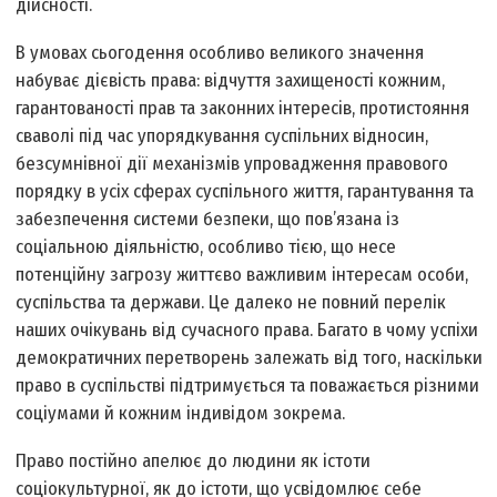
дійсності.
В умовах сьогодення особливо великого значення
набуває дієвість права: відчуття захищеності кожним,
гарантованості прав та законних інтересів, протистояння
сваволі під час упорядкування суспільних відносин,
безсумнівної дії механізмів упровадження правового
порядку в усіх сферах суспільного життя, гарантування та
забезпечення системи безпеки, що пов’язана із
соціальною діяльністю, особливо тією, що несе
потенційну загрозу життєво важливим інтересам особи,
суспільства та держави. Це далеко не повний перелік
наших очікувань від сучасного права. Багато в чому успіхи
демократичних перетворень залежать від того, наскільки
право в суспільстві підтримується та поважається різними
соціумами й кожним індивідом зокрема.
Право постійно апелює до людини як істоти
соціокультурної, як до істоти, що усвідомлює себе