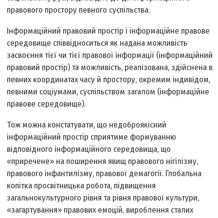
правового простору певного суспільства.
Інформаційний правовий простір і інформаційне правове
середовище співвідноситься як надана можливість
засвоєння тієї чи тієї правової інформації (інформаційний
правовий простір) та можливість, реалізована, здійснена в
певних координатах часу й простору, окремим індивідом,
певними соціумами, суспільством загалом (інформаційне
правове середовище).
Тож можна констатувати, що недоброякісний
інформаційний простір сприятиме формуванню
відповідного інформаційного середовища, що
«приречене» на поширення явищ правового нігілізму,
правового інфантилізму, правової демагогії. Глобальна
копітка просвітницька робота, підвищення
загальнокультурного рівня та рівня правової культури,
«загартування» правових емоцій, вироблення сталих