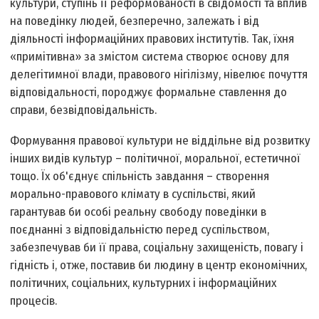
культури, ступінь її реформованості в свідомості та вплив
на поведінку людей, безперечно, залежать і від
діяльності інформаційних правових інститутів. Так, їхня
«примітивна» за змістом система створює основу для
делегітимної влади, правового нігілізму, нівелює почуття
відповідальності, породжує формальне ставлення до
справи, безвідповідальність.
Формування правової культури не віддільне від розвитку
інших видів культур – політичної, моральної, естетичної
тощо. Їх об'єднує спільність завдання – створення
морально-правового клімату в суспільстві, який
гарантував би особі реальну свободу поведінки в
поєднанні з відповідальністю перед суспільством,
забезпечував би її права, соціальну захищеність, повагу і
гідність і, отже, поставив би людину в центр економічних,
політичних, соціальних, культурних і інформаційних
процесів.