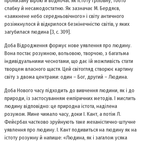
пронизану вірою й водночас як істоту гріховну, тобто
слабку й несамодостатню. Як зазначає М. Бердяєв,
«замкнене небо середньовічного» і світу античного
розімкнулося й відкрилося безкінечністю світів, у яких
загубилася людина [3, с. 309].
Доба Відродження формує нове уявлення про людину.
Вона постає розумною, вольовою, творчою, з багатьма
індивідуальними чеснотами, що дає їй можливість стати
творцем власного щастя. Цей світогляд створює картину
світу з двома центрами: один – Бог, другий – Людина.
Доба Нового часу підходить до вивчення людини, як і до
природи, із застосуванням емпіричних методів. І мислить
людину відповідно: це природна істота, наділена
розумом. Мине чимало часу, доки І. Кант, а потім Л.
Фейєрбах частково зруйнують таке механістично-штучне
уявлення про людину. І. Кант подивиться на людину як на
істоту розумну й напише: «Людина, як і загалом усяка