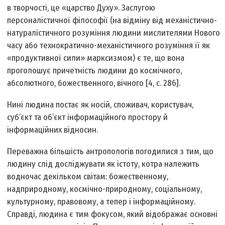
в творчості, це «царство Духу». Заслугою
персоналістичної філософії (на відміну від механістично-
натуралістичного розуміння людини мислителями Нового
часу або технократично-механістичного розуміння її як
«продуктивної сили» марксизмом) є те, що вона
проголошує причетність людини до космічного,
абсолютного, божественного, вічного [4, с. 286].
Нині людина постає як носій, споживач, користувач,
суб’єкт та об’єкт інформаційного простору й
інформаційних відносин.
Переважна більшість антропологів погодилися з тим, що
людину слід досліджувати як істоту, котра належить
водночас декільком світам: божественному,
надприродному, космічно-природному, соціальному,
культурному, правовому, а тепер і інформаційному.
Справді, людина є тим фокусом, який відображає основні