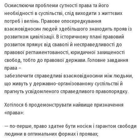
Осмислюючи проблеми сутності права та його
необхідності в суспільстві, слід виходити з життєвих
потреб і велінь. Правове опосередкування
взаємовідносин людей здебільшого знаходить прояв із
розвитком цивілізації. В історичному плані правовий
розвиток прямує від сваволі й несправедливості до
правової регламентованості, юридичної захищеності
свобод, тобто до правової держави. Головне завдання
права –
забезпечити справедливі взаємовідносини між людьми,
що живуть у державно-організованому суспільстві й
прагнуть усвідомленого справедливого правопорядку.
Хотілося б продемонструвати найвище призначення
«права»:
— по-перше, право здатне бути носієм і гарантом свободи
людини в оптимальних формах і проявах;