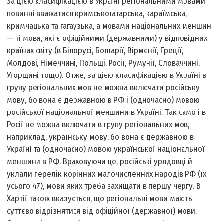
За цією класифікацією в Україні регіональними мовами
повинні вважатися кримськотатарська, караїмська,
кримчацька та гагаузька, а мовами національних меншин
— ті мови, які є офіційними (державними) у відповідних
країнах світу (в Білорусі, Болгарії, Вірменії, Греції,
Молдові, Німеччині, Польщі, Росії, Румунії, Словаччині,
Угорщині тощо). Отже, за цією класифікацією в Україні в
групу регіональних мов не можна включати російську
мову, бо вона є державною в РФ і (одночасно) мовою
російської національної меншини в Україні. Так само і в
Росії не можна включати в групу регіональних мов,
наприклад, українську мову, бо вона є державною в
Україні та (одночасно) мовою української національної
меншини в РФ. Враховуючи це, російські урядовці й
уклали перелік корінних малочисленних народів РФ (їх
усього 47), мови яких треба захищати в першу чергу. В
Хартії також вказується, що регіональні мови мають
суттєво відрізнятися від офіційної (державної) мови.