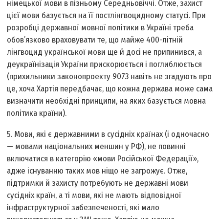
німецької мови в пізньому Середньовіччі. Отже, захист
цієї мови базується на її постлінгвоцидному статусі. При
розробці державної мовної політики в Україні треба
обов’язково враховувати те, що майже 400-літній
лінгвоцид української мови ще й досі не припинився, а
деукраїнізація України прискорюється і поглиблюється
(прихильники законопроекту 9073 навіть не згадують про
це, хоча Хартія передбачає, що кожна держава може сама
визначити необхідні принципи, на яких базується мовна
політика країни).
5. Мови, які є державними в сусідніх країнах (і одночасно
— мовами національних меншин у РФ), не повинні
включатися в категорію «мови Російської Федерації»,
адже існуванню таких мов ніщо не загрожує. Отже,
підтримки й захисту потребують не державні мови
сусідніх країн, а ті мови, які не мають відповідної
інфраструктурної забезпеченості, які мало