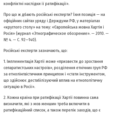
конфліктні наслідки її ратифікації».
Про що ж дбають російські експерти? Їхня позиція — на
офіційних сайтах уряду і Держдуми РФ, у матеріалах
«круглого столу» на тему: «Європейська мовна Хартія і
Росія» (журнал «Этнографическое обозрение». — 2010. —
№ 4. — С. 92—140).
Російські експерти зазначають, що:
1. Імплементація Хартії може «призвести до зростання
сепаратистських настроїв», розділення етнічних груп РФ
за етнолінгвістичним принципом і «стати інструментом,
що здійснює дестабілізуючий вплив на етнополітичну
ситуацію в Росії».
2. Кожна країна при ратифікації Хартії повинна сама
визначити, які з мов меншин треба включити в
ратифікаційний список, а також перелік заходів, що є