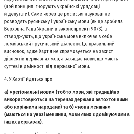
(цей принцип ігнорують українські урядовці
й депутати). Саме через це російські науковці не
розводять русинську і українську мови (як це зробила
Верховна Рада України в законопроекті 9073), а
стверджують, що українська мова включає в себе
лемківський і русинський діалекти. Це правильний
висновок, адже Хартія не спрямовується на захист
діалектів державних мов, а захищає мови, що мають
суттєві відмінності від державної мови.
4. У Хартії йдеться про:
а) «регіональні мови» (тобто мови, які традиційно
використовуються на теренах держави автохтонними
або корінними народами) та б) «мови меншин»
(маються на увазі меншини, мови яких є домінуючими в
інших державах).