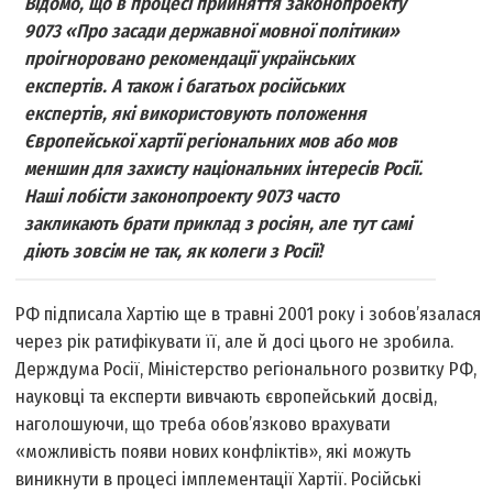
Відомо, що в процесі прийняття законопроекту
9073 «Про засади державної мовної політики»
проігноровано рекомендації українських
експертів. А також і багатьох російських
експертів, які використовують положення
Європейської хартії регіональних мов або мов
меншин для захисту національних інтересів Росії.
Наші лобісти законопроекту 9073 часто
закликають брати приклад з росіян, але тут самі
діють зовсім не так, як колеги з Росії!
РФ підписала Хартію ще в травні 2001 року і зобов’язалася
через рік ратифікувати її, але й досі цього не зробила.
Держдума Росії, Міністерство регіонального розвитку РФ,
науковці та експерти вивчають європейський досвід,
наголошуючи, що треба обов’язково врахувати
«можливість появи нових конфліктів», які можуть
виникнути в процесі імплементації Хартії. Російські