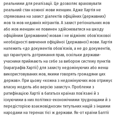
реальними для реалізації. Це дозволяє враховувати
реальний стан кожної мови меншин. Адже Хартія не
спрямована на захист діалектів офіційних (державних)
мов та мов недавніх мігрантів. А захист регіональних мов
або мов меншин не повинен здійснюватися на шкоду
офіційним (державним) мовам і не відміняє обов’язкової
необхідності вивчення офіційної (державної) мови. Хартія
належить «до документів обов’язків, а не до документів,
що гарантують дотримання прав, оскільки держави-
учасники приймають на себе за вибором систему пунктів
(параграфів Хартії) для захисту недомінуючих або менш
використовуваних мов, якими говорять громадяни цих
держав». При цьому «кожна з недомінуючих мов отримує
власну модель або версію захисту». Проблеми з
ратифікацією Хартії в багатьох країнах пов’язані й з
існуючими в них політико-економічними труднощами й з
передісторією взаємовідносин титульних націй з іншими
народами на теренах тієї ж держави. Як-от країни Балтії