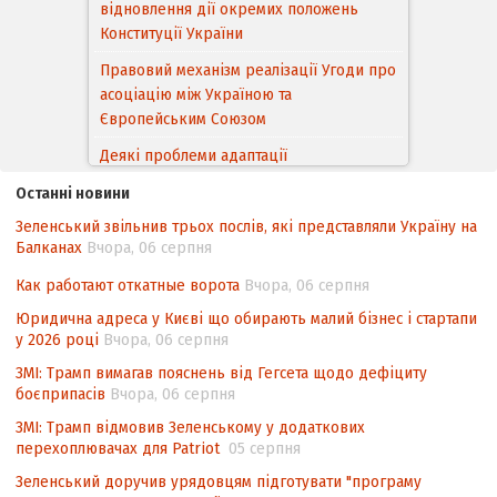
відновлення дії окремих положень
Конституції України
Правовий механізм реалізації Угоди про
асоціацію між Україною та
Європейським Cоюзом
Деякі проблеми адаптації
законодавства України щодо зазначення
Останні новини
походження товарів відповідно до
Зеленський звільнив трьох послів, які представляли Україну на
Угоди про торговельні аспекти прав
Балканах
Вчора, 06 серпня
інтелектуальної власності (TRIPS) у
контексті євроінтеграції
Как работают откатные ворота
Вчора, 06 серпня
Аналіз виборчого законодавства щодо
Юридична адреса у Києві що обирають малий бізнес і стартапи
невизначеності механізму повторного
у 2026 році
Вчора, 06 серпня
підрахунку голосів виборців
ЗМІ: Трамп вимагав пояснень від Гегсета щодо дефіциту
боєприпасів
Вчора, 06 серпня
Інформаційна безпека суспільства
ЗМІ: Трамп відмовив Зеленському у додаткових
перехоплювачах для Patriot
05 серпня
Зеленський доручив урядовцям підготувати "програму