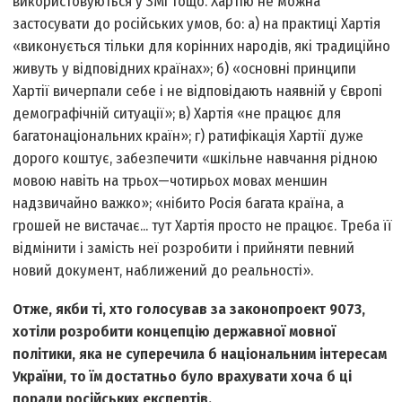
використовуються у ЗМІ тощо. Хартію не можна
застосувати до російських умов, бо: а) на практиці Хартія
«виконується тільки для корінних народів, які традиційно
живуть у відповідних країнах»; б) «основні принципи
Хартії вичерпали себе і не відповідають наявній у Європі
демографічній ситуації»; в) Хартія «не працює для
багатонаціональних країн»; г) ратифікація Хартії дуже
дорого коштує, забезпечити «шкільне навчання рідною
мовою навіть на трьох—чотирьох мовах меншин
надзвичайно важко»; «нібито Росія багата країна, а
грошей не вистачає... тут Хартія просто не працює. Треба її
відмінити і замість неї розробити і прийняти певний
новий документ, наближений до реальності».
Отже, якби ті, хто голосував за законопроект 9073,
хотіли розробити концепцію державної мовної
політики, яка не суперечила б національним інтересам
України, то їм достатньо було врахувати хоча б ці
поради російських експертів.