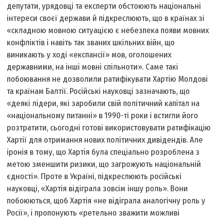
депутати, урядовці та експерти обстоюють національні
інтереси своєї держави й підкреслюють, що в країнах зі
«складною мовною ситуацією є небезпека появи мовних
конфліктів і навіть так званих шкільних війн, що
виникають у ході «експансії» мов, оголошених
державними, на інші мовні спільноти». Саме такі
побоювання не дозволили ратифікувати Хартію Молдові
та країнам Балтії. Російські науковці зазначають, що
«деякі лідери, які заробили свій політичний капітал на
«національному питанні» в 1990-ті роки і встигли його
розтратити, сьогодні готові використовувати ратифікацію
Хартії для отримання нових політичних дивідендів. Але
іронія в тому, що Хартія була спеціально розроблена з
метою зменшити ризики, що загрожують національній
єдності». Проте в Україні, підкреслюють російські
науковці, «Хартія відіграла зовсім іншу роль». Вони
побоюються, щоб Хартія «не відіграла аналогічну роль у
Росії», і пропонують «ретельно зважити можливі