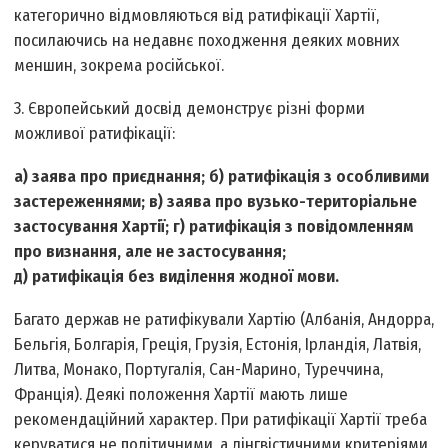
категорично відмовляються від ратифікації Хартії,
посилаючись на недавнє походження деяких мовних
меншин, зокрема російської.
3. Європейський досвід демонструє різні форми
можливої ратифікації:
а) заява про приєднання; б) ратифікація з особливими
застереженнями; в) заява про вузько-територіальне
застосування Хартії; г) ратифікація з повідомленням
про визнання, але не застосування;
д) ратифікація без виділення жодної мови.
Багато держав не ратифікували Хартію (Албанія, Андорра,
Бельгія, Болгарія, Греція, Грузія, Естонія, Ірландія, Латвія,
Литва, Монако, Португалія, Сан-Марино, Туреччина,
Франція). Деякі положення Хартії мають лише
рекомендаційний характер. При ратифікації Хартії треба
керуватися не політичними, а лінгвістичними критеріями