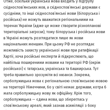
Отже, оскільки українська мова входить у підгрупу
східнослов’янських мов, а східнослов’янські держави є
сусідніми, то інші східнослов’янські мови (білоруська і
російська) не можуть вважатися регіональними на
теренах України (адже це може створити різнопланові
територіальні загрози), тому білоруська і російська мови
в Україні можуть розглядатися лише як мови
національних меншин. При цьому РФ не розглядає
можливість захисту української мови при ратифікації
Хартії, хоча російські експерти й підкреслюють, що
найбільш поширеними мовами на території РФ (окрім
російської) є татарська, українська та башкирська. Тут
треба правильно зрозуміти всі нюанси. Зокрема,
серболужицька мова є регіональною слов’янською мовою
на території Німеччини, бо у світі немає держави, котра б
мала серболужицьку мову як офіційну. Крім того,
серболужицька — єдина мова, що збереглась у
слов’янському ареалі, який зазнав асиміляції з боку