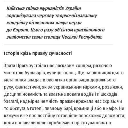
Київська спілка журналістів України
зорганізувала чергову творчо-пізнавальну
мандрівку вітчизняних «акул пера»
до Європи. Цього разу об’єктом прискіпливого
знайомства стала столиця Чеської Республіки.
Історія крізь призму сучасності
Злата Прага зустріла нас ласкавим сонцем, разючою
чистотою бульварів, вулиць і площ. Ще на околицях цього
мегаполіса впадає в око чітка організація дорожнього
руху, фантастичні, як за українськими мірками, розв’язки,
дисциплінованість та взаємна повага водіїв і пішоходів.
Узагалі, надмірна чемність пражан вражала нас скрізь: чи
то обслуга в готелі, пивному барі, крамниці або в кафе. Не
кажучи вже про постійну готовність перехожих допомогти,
коли поставали певні проблеми з орієнтуванням на