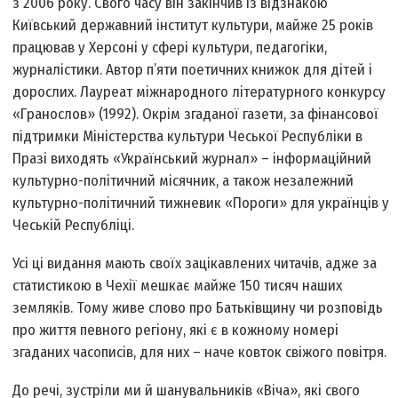
з 2006 року. Свого часу він закінчив із відзнакою
Київський державний інститут культури, майже 25 років
працював у Херсоні у сфері культури, педагогіки,
журналістики. Автор п’яти поетичних книжок для дітей і
дорослих. Лауреат міжнародного літературного конкурсу
«Гранослов» (1992). Окрім згаданої газети, за фінансової
підтримки Міністерства культури Чеської Республіки в
Празі виходять «Український журнал» – інформаційний
культурно-політичний місячник, а також незалежний
культурно-політичний тижневик «Пороги» для українців у
Чеській Республіці.
Усі ці видання мають своїх зацікавлених читачів, адже за
статистикою в Чехії мешкає майже 150 тисяч наших
земляків. Тому живе слово про Батьківщину чи розповідь
про життя певного регіону, які є в кожному номері
згаданих часописів, для них – наче ковток свіжого повітря.
До речі, зустріли ми й шанувальників «Віча», які свого