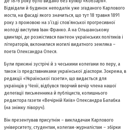
де 1876 року було видано без купюр «Кобзаря».
Відвідали й будинок неподалік уже згаданого Карлового
моста, на фасаді якого значиться, що тут 18 травня 1891
року з промовою на з’їзді слов’янської прогресивної
молоді виступив Іван Франко. А на Ольшанському
цвинтарі, де розмістився пантеон українських політиків і
літераторів, вклонилися могилі видатного земляка –
поета Олександра Олеся.
Були приємні зустрічі й з чеськими колегами по перу, а
також із представниками української діаспори. Зокрема, в
редакції «Української газети», що видається для
українців у Чехії, відбувся творчий вечір члена нашої
делегації письменника й публіциста, колишнього
редактора газети «Вечірній Київ» Олександра Балабка
(на знімку ліворуч).
Він презентував присутнім – викладачам Карлового
університету, студентам, колегам-журналістам – збірки