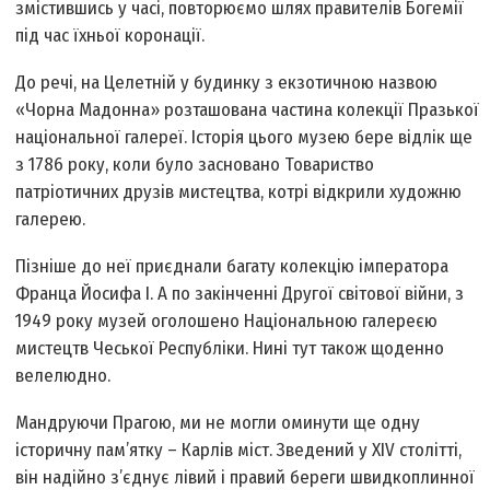
змістившись у часі, повторюємо шлях правителів Богемії
під час їхньої коронації.
До речі, на Целетній у будинку з екзотичною назвою
«Чорна Мадонна» розташована частина колекції Празької
національної галереї. Історія цього музею бере відлік ще
з 1786 року, коли було засновано Товариство
патріотичних друзів мистецтва, котрі відкрили художню
галерею.
Пізніше до неї приєднали багату колекцію імператора
Франца Йосифа І. А по закінченні Другої світової війни, з
1949 року музей оголошено Національною галереєю
мистецтв Чеської Республіки. Нині тут також щоденно
велелюдно.
Мандруючи Прагою, ми не могли оминути ще одну
історичну пам’ятку – Карлів міст. Зведений у XIV столітті,
він надійно з’єднує лівий і правий береги швидкоплинної