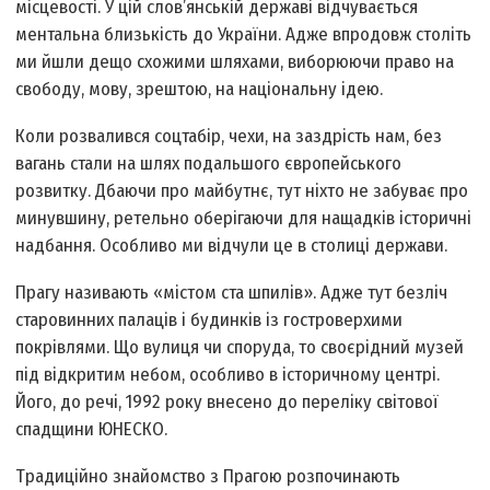
місцевості. У цій слов’янській державі відчувається
ментальна близькість до України. Адже впродовж століть
ми йшли дещо схожими шляхами, виборюючи право на
свободу, мову, зрештою, на національну ідею.
Коли розвалився соцтабір, чехи, на заздрість нам, без
вагань стали на шлях подальшого європейського
розвитку. Дбаючи про майбутнє, тут ніхто не забуває про
минувшину, ретельно оберігаючи для нащадків історичні
надбання. Особливо ми відчули це в столиці держави.
Прагу називають «містом ста шпилів». Адже тут безліч
старовинних палаців і будинків із гостроверхими
покрівлями. Що вулиця чи споруда, то своєрідний музей
під відкритим небом, особливо в історичному центрі.
Його, до речі, 1992 року внесено до переліку світової
спадщини ЮНЕСКО.
Традиційно знайомство з Прагою розпочинають