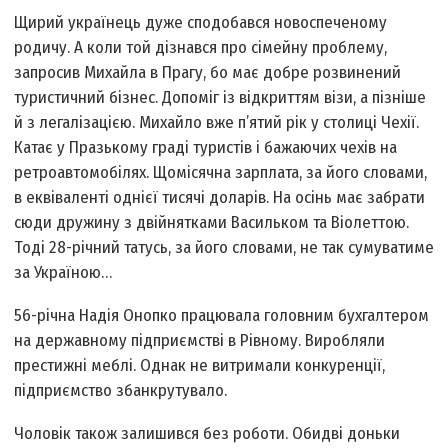
Щирий українець дуже сподобався новоспеченому
родичу. А коли той дізнався про сімейну проблему,
запросив Михайла в Прагу, бо має добре розвинений
туристичний бізнес. Допоміг із відкриттям візи, а пізніше
й з легалізацією. Михайло вже п’ятий рік у столиці Чехії.
Катає у Празькому граді туристів і бажаючих чехів на
ретроавтомобілях. Щомісячна зарплата, за його словами,
в еквіваленті однієї тисячі доларів. На осінь має забрати
сюди дружину з двійнятками Васильком та Віолеттою.
Тоді 28-річний татусь, за його словами, не так сумуватиме
за Україною…
56-річна Надія Онопко працювала головним бухгалтером
на державному підприємстві в Рівному. Виробляли
престижні меблі. Однак не витримали конкуренції,
підприємство збанкрутувало.
Чоловік також залишився без роботи. Обидві доньки