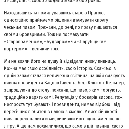
З’ясовується, собор зводили майже 600 років…
Находившись та помилувавшись старою Прагою,
одностайно приймаємо рішення втамувати спрагу
чеським пивом. Пражани, до речі, по праву пишаються
своїми броварнями. Тож не посмакувати
«Старопраменом», «Будваром» чи «Парубіцьким
портером» – великий гріх.
Ми не взяли його на душу й відвідали низку пивниць.
Кожна має свою особливість, свою історію. Скажімо, в
одній запам’яталася величезна світлина, на якій смакують
пивом президенти Вацлав Гавел та Білл Клінтон. Кельнер,
запрошуючи до столу, пояснив, що пиво, яким торгують,
традиційно варять самі. Репутація у броварів висока, тож
неспроста тут бувають і президенти, немає відбою і від
пересічних любителів напою з хмелю. У високій якості
пива переконалися й ми, випивши його щонайменше по
літру. А ще нам похвалилися, що саме в цій пивниці свого