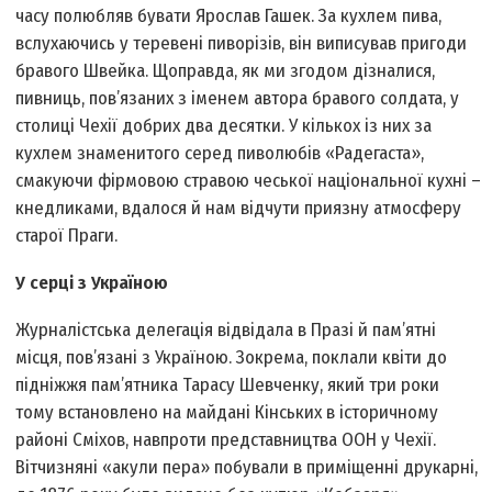
часу полюбляв бувати Ярослав Гашек. За кухлем пива,
вслухаючись у теревені пиворізів, він виписував пригоди
бравого Швейка. Щоправда, як ми згодом дізналися,
пивниць, пов’язаних з іменем автора бравого солдата, у
столиці Чехії добрих два десятки. У кількох із них за
кухлем знаменитого серед пиволюбів «Радегаста»,
смакуючи фірмовою стравою чеської національної кухні –
кнедликами, вдалося й нам відчути приязну атмосферу
старої Праги.
У серці з Україною
Журналістська делегація відвідала в Празі й пам’ятні
місця, пов’язані з Україною. Зокрема, поклали квіти до
підніжжя пам’ятника Тарасу Шевченку, який три роки
тому встановлено на майдані Кінських в історичному
районі Сміхов, навпроти представництва ООН у Чехії.
Вітчизняні «акули пера» побували в приміщенні друкарні,