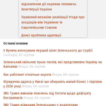
відновлення дії окремих положень
Конституції України
Правовий механізм реалізації Угоди про
асоціацію між Україною та
Європейським Cоюзом
Деякі проблеми адаптації
законодавства України щодо зазначення
Останні новини
походження товарів відповідно до
У Вучича анонсували перший візит Зеленського до Сербії
Угоди про торговельні аспекти прав
Сьогодні, 07 серпня
інтелектуальної власності (TRIPS) у
контексті євроінтеграції
Зеленський звільнив трьох послів, які представляли Україну на
Балканах
Вчора, 06 серпня
Аналіз виборчого законодавства щодо
невизначеності механізму повторного
Как работают откатные ворота
Вчора, 06 серпня
підрахунку голосів виборців
Юридична адреса у Києві що обирають малий бізнес і стартапи
у 2026 році
Вчора, 06 серпня
Інформаційна безпека суспільства
ЗМІ: Трамп вимагав пояснень від Гегсета щодо дефіциту
боєприпасів
Вчора, 06 серпня
ЗМІ: Трамп відмовив Зеленському у додаткових