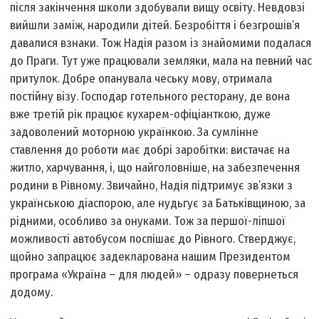
після закінчення школи здобували вищу освіту. Невдовзі
вийшли заміж, народили дітей. Безробіття і безгрошів’я
давалися взнаки. Тож Надія разом із знайомими подалася
до Праги. Тут уже працювали земляки, мала на певний час
притулок. Добре опанувала чеську мову, отримала
постійну візу. Господар готельного ресторану, де вона
вже третій рік працює кухарем-офіціанткою, дуже
задоволений моторною українкою. За сумлінне
ставлення до роботи має добрі заробітки: вистачає на
житло, харчування, і, що найголовніше, на забезпечення
родини в Рівному. Звичайно, Надія підтримує зв’язки з
українською діаспорою, але нудьгує за Батьківщиною, за
рідними, особливо за онуками. Тож за першої-ліпшої
можливості автобусом поспішає до Рівного. Стверджує,
щойно запрацює задекларована нашим Президентом
програма «Україна – для людей» – одразу повернеться
додому.