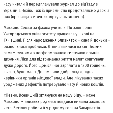
часу читали й передплачували журнал до від’їзду з
України в Чехію. Тож із приємністю представляємо двох із
них (прізвища з етичних міркувань змінено).
Михайло Семко за фахом учитель. По закінченні
Ужгородського університету працював у школі на
Тячівщині. Після народження близняток – сина й доньки –
розпочалися проблеми. Дітки з’явилися на світ Божий
семимісячними з несформованою системою органів
дихання. Ліки для підтримання життя малят коштували
дуже дорого. Його щомісячної зарплати в 1200 гривень,
звісно, було мало. Допомагали добрі люди, рідня,
керівники органів місцевої влади. Але лікування таких
уроджених дефектів потребувало часу й нових коштів.
«Певно, Всевишній зглянувся на нашу біду, – каже
Михайло. – Близька родичка невдовзі вийшла заміж за
чеха. Весілля робили й у рідному селі на Закарпатті».