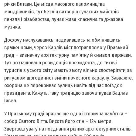
річки Влтави. Це місце масового паломництва
мандрівників, тут безліч витворів сучасних майстрів
пензля і різьбярства, лунає жива класична та джазова
музика.
Досхочу наслухавшись, надивившись та обмінявшись
враженнями, через Карлів міст потрапляємо у Празький
град – визначну архітектурну пам’ятку й символ держави.
Тут розташована резиденція президента, де тисячі
туристів з усього світу мають змогу вільно спостерігати за
ритуалом щогодинної зміни почесного караулу. Завважте,
охорона не перекриває вулиць навіть під час поїздок
президента. Кажуть, таку традицію започаткував Вацлав
Гавел.
У Празькому граді вражає ще одна історична пам’ятка –
собор Святого Вітта. Висота його стін – 124 метри.
Звертаєш увагу на поєднання різних архітектурних стилів.