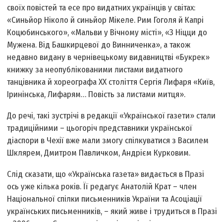
своїх повістей та есе про видатних українців у світах:
«Синьйор Ніколо й синьйор Мікеле. Рим Гоголя й Капрі
Коцюбинського», «Мальви у Вічному місті», «З Ніцци до
Мужена. Від Башкирцевої до Винниченка», а також
недавно видану в чернівецькому видавництві «Букрек»
книжку за неопублікованими листами видатного
танцівника й хореографа ХХ століття Сергія Лифаря «Київ,
Іринінська, Лифарям… Повість за листами митця».
До речі, такі зустрічі в редакції «Української газети» стали
традиційними – цьогоріч представники української
діаспори в Чехії вже мали змогу спілкуватися з Василем
Шклярем, Дмитром Павличком, Андрієм Курковим.
Слід сказати, що «Українська газета» видається в Празі
ось уже кілька років. Її редагує Анатолій Крат – член
Національної спілки письменників України та Асоціації
українських письменників, – який живе і трудиться в Празі