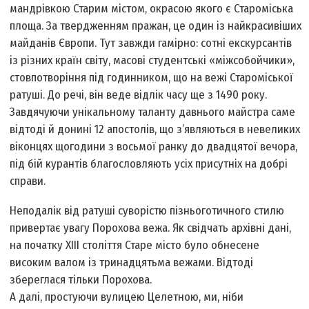
мандрівкою Старим містом, окрасою якого є Староміська
площа. За твердженням пражан, це один із найкрасивіших
майданів Європи. Тут завжди гамірно: сотні екскурсантів
із різних країн світу, масові студентські «міжсобойчики»,
стовпотворіння під годинником, що на вежі Староміської
ратуші. До речі, він веде відлік часу ще з 1490 року.
Завдячуючи унікальному таланту давнього майстра саме
відтоді й донині 12 апостолів, що з’являються в невеликих
віконцях щогодини з восьмої ранку до двадцятої вечора,
під бій курантів благословляють усіх присутніх на добрі
справи.
Неподалік від ратуші суворістю пізньоготичного стилю
привертає увагу Порохова вежа. Як свідчать архівні дані,
на початку XIII століття Старе місто було обнесене
високим валом із тринадцятьма вежами. Відтоді
збереглася тільки Порохова.
А далі, простуючи вулицею Целетною, ми, ніби