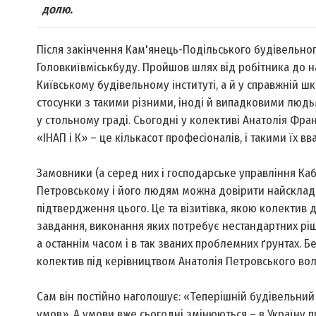
долю.
Після закінчення Кам'янець-Подільського будівельног
Головкиївміськбуду. Пройшов шлях від робітника до н
Київському будівельному інституті, а й у справжній ш
стосунки з такими різними, іноді й випадковими людь
у стольному граді. Сьогодні у колективі Анатолія Ф
«ІНАП і К» – це кількасот професіоналів, і такими їх 
Замовники (а серед них і господарське управління Кабм
Петровському і його людям можна довірити найскладніш
підтвердження цього. Це та візитівка, якою колектив 
завдання, виконання яких потребує нестандартних ріше
а останнім часом і в так званих проблемних ґрунтах.
колектив під керівництвом Анатолія Петровського вол
Сам він постійно наголошує: «Теперішній будівельни
умов». А умови вже сьогодні змінюються – в Україну пр