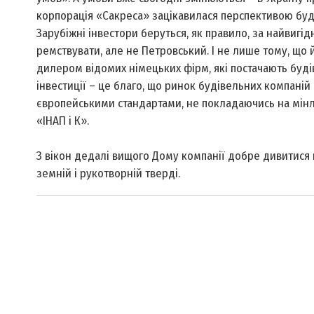
корпорація «Сакреса» зацікавилася перспективою буді
Зарубіжні інвестори беруться, як правило, за найвигід
ремствувати, але не Петровський. І не лише тому, що
дилером відомих німецьких фірм, які постачають будів
інвестиції – це благо, що ринок будівельних компаній
європейськими стандартами, не покладаючись на мінли
«ІНАП і К».
З вікон дедалі вищого Дому компанії добре дивитися н
земній і рукотворній тверді.