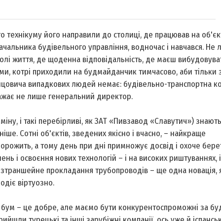
о технікуму його направили до столиці, де працював на об'єк
ачальника будівельного управління, водночас і навчався. Не 
колі життя, де щоденна відповідальність, де маєш вибудовуват
ми, котрі приходили на будмайданчик тимчасово, аби тільки 
ранцовича випадкових людей немає: будівельно-транспортна к
вважає не лише генеральний директор.
іну, і такі перебірливі, як ЗАТ «Пивзавод «Славутич») знають
е. Сотні об'єктів, зведених якісно і вчасно, – найкраще
дорожить, а тому день при дні примножує досвід і охоче берет
нь і освоєння нових технологій – і на високих риштуваннях, і
 Безтраншейне прокладання трубопроводів – ще одна новація,
одіє віртуозно.
й бум – це добре, але маємо бути конкурентоспроможні за бу
ийшли турецькі та інші зарубіжні компанії, ось уже й іспансь