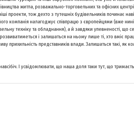
вництва житла, розважально-торговельних та офісних центрів
ніші проекти, тож дехто з тутешніх будівельників починає нав
 його компанія налагоджує співпрацю з європейцями (вже нині
ельну техніку та обладнання), а й завдяки упевненості, що с
 розвиватиметься і залишаться на ньому лише ті, хто вміє пра
ву прихильність представників влади. Залишаться такі, як ко
авсібіч. І усвідомлювати, що наша доля таки тут, що тримаєть