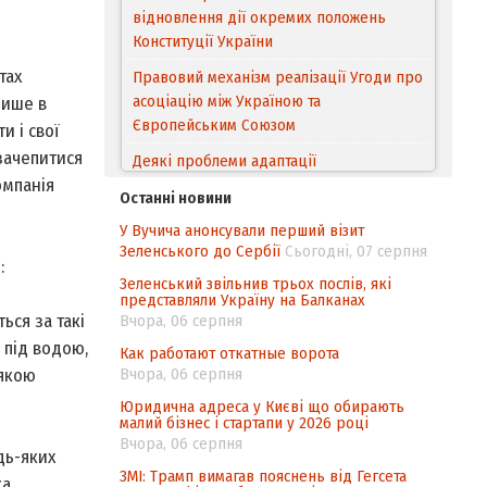
відновлення дії окремих положень
Конституції України
тах
Правовий механізм реалізації Угоди про
асоціацію між Україною та
лише в
Європейським Cоюзом
и і свої
зачепитися
Деякі проблеми адаптації
омпанія
законодавства України щодо зазначення
Останні новини
походження товарів відповідно до
У Вучича анонсували перший візит
Угоди про торговельні аспекти прав
Зеленського до Сербії
Сьогодні, 07 серпня
інтелектуальної власності (TRIPS) у
:
контексті євроінтеграції
Зеленський звільнив трьох послів, які
представляли Україну на Балканах
Аналіз виборчого законодавства щодо
ься за такі
Вчора, 06 серпня
невизначеності механізму повторного
 під водою,
Как работают откатные ворота
підрахунку голосів виборців
Вчора, 06 серпня
 якою
Інформаційна безпека суспільства
Юридична адреса у Києві що обирають
малий бізнес і стартапи у 2026 році
Вчора, 06 серпня
дь-яких
ЗМІ: Трамп вимагав пояснень від Гегсета
ка