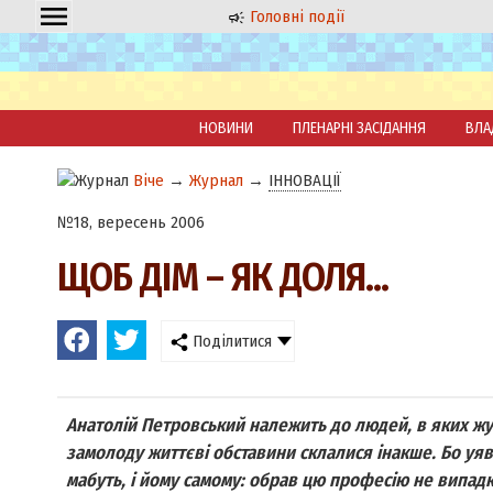
Головні події
НОВИНИ
ПЛЕНАРНІ ЗАСІДАННЯ
ВЛА
Віче
→
Журнал
→
ІННОВАЦІЇ
№18, вересень 2006
ЩОБ ДІМ – ЯК ДОЛЯ...
Поділитися
Анатолій Петровський належить до людей, в яких жур
замолоду життєві обставини склалися інакше. Бо уя
мабуть, і йому самому: обрав цю професію не випадк