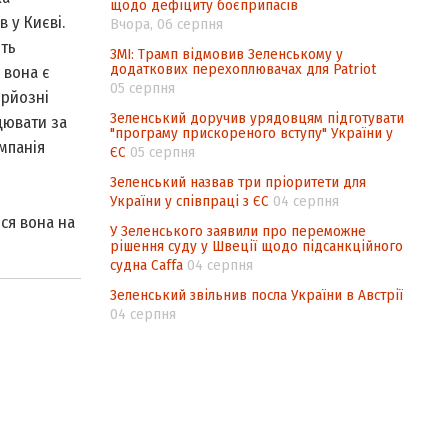
щодо дефіциту боєприпасів
 у Києві.
Вчора, 06 серпня
іть
ЗМІ: Трамп відмовив Зеленському у
додаткових перехоплювачах для Patriot
 вона є
05 серпня
ерйозні
Зеленський доручив урядовцям підготувати
цювати за
"програму прискореного вступу" України у
мпанія
ЄС
05 серпня
Зеленський назвав три пріоритети для
України у співпраці з ЄС
04 серпня
ся вона на
У Зеленського заявили про переможне
рішення суду у Швеції щодо підсанкційного
судна Caffa
04 серпня
Зеленський звільнив посла України в Австрії
04 серпня