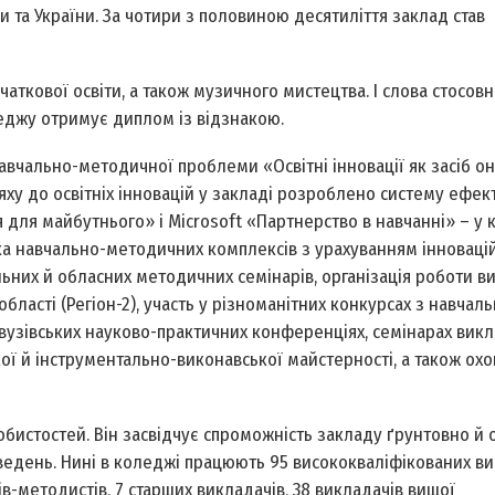
 та України. За чотири з половиною десятиліття заклад став
чаткової освіти, а також музичного мистецтва. І слова стосовн
леджу отримує диплом із відзнакою.
авчально-методичної проблеми «Освітні інновації як засіб о
ху до освітніх інновацій у закладі розроблено систему ефек
 для майбутнього» і Місrоsоft «Партнерство в навчанні» – у 
ка навчально-методичних комплексів з урахуванням інноваці
альних й обласних методичних семінарів, організація роботи в
області (Регіон-2), участь у різноманітних конкурсах з навчал
вузівських науково-практичних конференціях, семінарах викла
кої й інструментально-виконавської майстерності, а також ох
обистостей. Він засвідчує спроможність закладу ґрунтовно й
ведень. Нині в коледжі працюють 95 висококваліфікованих ви
ів-методистів, 7 старших викладачів, 38 викладачів вищої