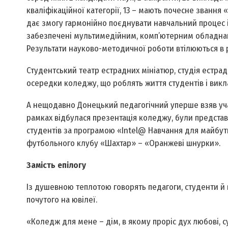
кваліфікаційної категорії, 13 – мають почесне звання
дає змогу гармонійно поєднувати навчальний процес і
забезпечені мультимедійним, комп’ютерним обладнанн
Результати науково-методичної роботи втілюються в р
Студентський театр естрадних мініатюр, студія естрад
осередки коледжу, що роблять життя студентів і викл
А нещодавно Донецький педагогічний уперше взяв участь
рамках відбулася презентація коледжу, були представ
студентів за програмою «Intel@ Навчання для майбутнь
футбольного клубу «Шахтар» – «Оранжеві шнурки».
Замість епілогу
Із душевною теплотою говорять педагоги, студенти й в
почутого на ювілеї.
«Коледж для мене – дім, в якому проріс дух любові, с