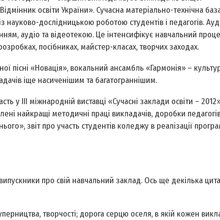
 «Відмінник освіти України». Сучасна матеріально-технічна ба
з науково-дослідницькою роботою студентів і педагогів. Ауд
ям, аудіо та відеотекою. Це інтенсифікує навчальний проце
озробках, посібниках, майстер-класах, творчих заходах.
ної пісні «Новація», вокальний ансамбль «Гармонія» – культу
адачів іще насиченішим та багатограннішим.
 у III міжнародній виставці «Сучасні заклади освіти – 2012».
лені найкращі методичні праці викладачів, доробки педагогів
ого», звіт про участь студентів коледжу в реалізації прогр
ипускники про свій навчальний заклад. Ось ще декілька цита
уперництва, творчості; дорога серцю оселя, в якій кожен викл