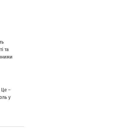
ть
і та
урними
 Це –
оль у