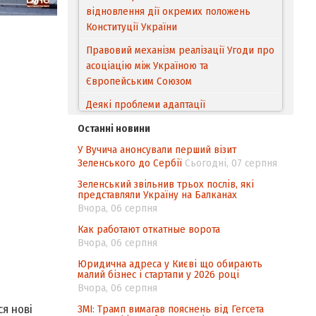
відновлення дії окремих положень
Конституції України
Правовий механізм реалізації Угоди про
асоціацію між Україною та
Європейським Cоюзом
Деякі проблеми адаптації
законодавства України щодо зазначення
Останні новини
походження товарів відповідно до
У Вучича анонсували перший візит
Угоди про торговельні аспекти прав
Зеленського до Сербії
Сьогодні, 07 серпня
інтелектуальної власності (TRIPS) у
контексті євроінтеграції
Зеленський звільнив трьох послів, які
представляли Україну на Балканах
Аналіз виборчого законодавства щодо
Вчора, 06 серпня
невизначеності механізму повторного
Как работают откатные ворота
підрахунку голосів виборців
Вчора, 06 серпня
Інформаційна безпека суспільства
Юридична адреса у Києві що обирають
малий бізнес і стартапи у 2026 році
Вчора, 06 серпня
я нові
ЗМІ: Трамп вимагав пояснень від Гегсета