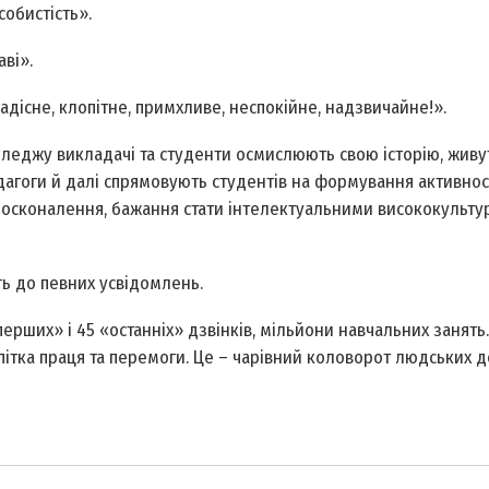
обистість».
ві».
дісне, клопітне, примхливе, неспокійне, надзвичайне!».
оледжу викладачі та студенти осмислюють свою історію, живу
агоги й далі спрямовують студентів на формування активност
вдосконалення, бажання стати інтелектуальними висококульт
ь до певних усвідомлень.
перших» і 45 «останніх» дзвінків, мільйони навчальних занять.
опітка праця та перемоги. Це – чарівний коловорот людських д