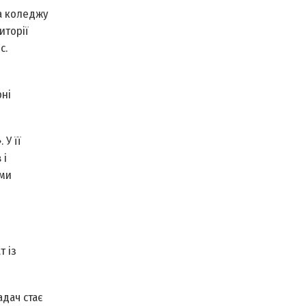
за коледжу
иторії
с.
рні
 У її
 і
ами
т із
адач стає