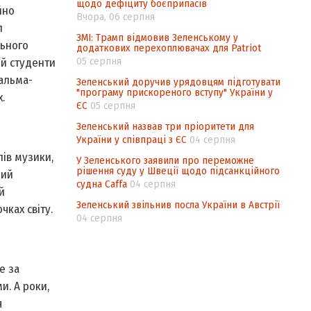
щодо дефіциту боєприпасів
йно
Вчора, 06 серпня
л
ЗМІ: Трамп відмовив Зеленському у
льного
додаткових перехоплювачах для Patriot
05 серпня
 й студенти
 альма-
Зеленський доручив урядовцям підготувати
"програму прискореного вступу" України у
.
ЄС
05 серпня
Зеленський назвав три пріоритети для
України у співпраці з ЄС
04 серпня
лів музики,
У Зеленського заявили про переможне
рішення суду у Швеції щодо підсанкційного
ший
судна Caffa
04 серпня
й
Зеленський звільнив посла України в Австрії
чках світу.
04 серпня
е за
и. А роки,
я