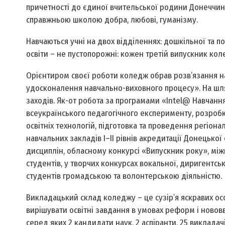
причетності до єдиної вчительської родини Донеччини
справжньою школою добра, любові, гуманізму.
Навчаються учні на двох відділеннях: дошкільної та по
освіти – не пустопорожні: кожен третій випускник ко
Орієнтиром своєї роботи коледж обрав розв’язання н
удосконалення навчально-виховного процесу». На шля
заходів. Як-от робота за програмами «Іntеl@ Навчання
всеукраїнського педагогічного експерименту, розроб
освітніх технологій, підготовка та проведення регіон
навчальних закладів І–ІІ рівнів акредитації Донецької 
дисциплін, обласному конкурсі «Випускник року», між
студентів, у творчих конкурсах вокальної, диригентсь
студентів громадською та волонтерською діяльністю.
Викладацький склад коледжу – це сузір’я яскравих ос
вирішувати освітні завдання в умовах реформ і новов
серед яких 2 кандидати наук, 2 аспіранти, 25 викладач