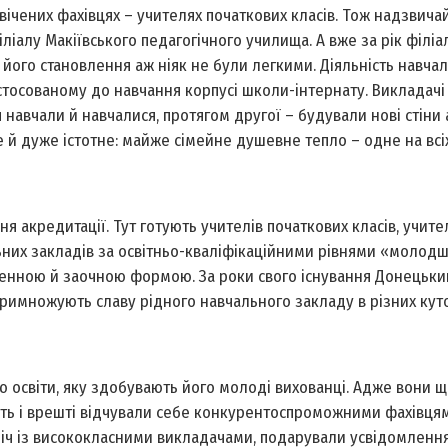
свічених фахівцях – учителях початкових класів. Тож надзвича
іалу Макіївського педагогічного училища. А вже за рік філіа
його становлення аж ніяк не були легкими. Діяльність навча
стосованому до навчання корпусі школи-інтернату. Викладачі
навчали й навчалися, протягом другої – будували нові стіни
й дуже істотне: майже сімейне душевне тепло – одне на всіх
я акредитації. Тут готують учителів початкових класів, учите
льних закладів за освітньо-кваліфікаційними рівнями «молод
 денною й заочною формою. За роки свого існування Донецьки
примножують славу рідного навчального закладу в різних куто
 освіти, яку здобувають його молоді вихованці. Адже вони щ
ть і врешті відчували себе конкурентоспроможними фахівцям
-пліч із висококласними викладачами, подарували усвідомленн