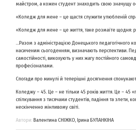
майстром, а кожен студент знаходить свою значущу ос
«Коледж для мене – це щастя служити улюбленій спра
«Коледж для мене – це життя, таке розмаїте щодня: ра
…Разом з адміністрацією Донецького педагогічного к
насиченим сьогоденням, визначають перспективи. Пед
самостійності, викохують у них жагу постійного само
професіоналами.
Спогади про минулі й теперішні досягнення спонукают
Коледжу – 45. Це – не тільки 45 років життя. Це – 45 «
спілкування з тисячами студентів, падіння та злети, к
нескінченно мінливому світі.
Автори:
Валентина СНІЖКО, Ірина БУЛАНКІНА