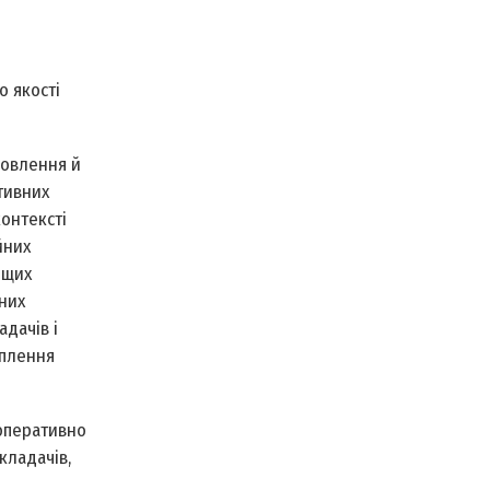
о якості
новлення й
тивних
контексті
йних
ищих
ьних
дачів і
оплення
 оперативно
кладачів,