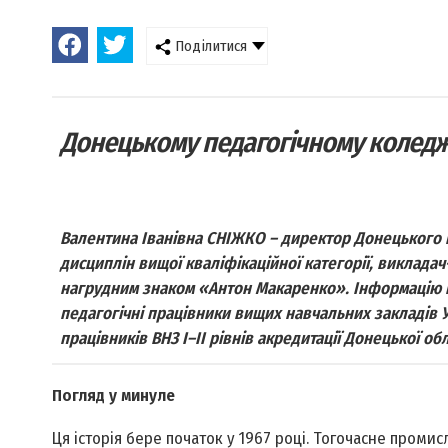
Поділитися
Донецькому педагогічному коледжу
Валентина Іванівна СНІЖКО – директор Донець­кого 
дисциплін вищої кваліфікаційної категорії, виклада
нагрудним знаком «Антон Макаренко». Інформацію пр
педагогічні працівники вищих навчальних закладів У
працівників ВНЗ І–ІІ рівнів акредитації Донецької обл
Погляд у минуле
Ця історія бере початок у 1967 році. Тогочасне проми