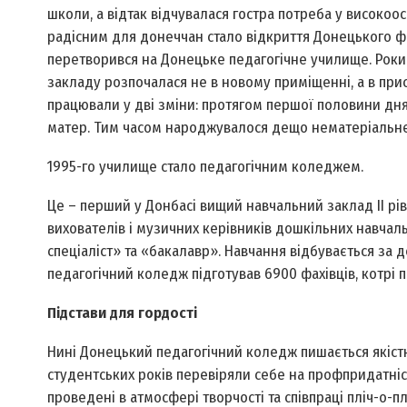
школи, а відтак відчувалася гостра потреба у високоо
радісним для донеччан стало відкриття Донецького філ
перетворився на Донецьке педагогічне училище. Роки 
закладу розпочалася не в новому приміщенні, а в при
працювали у дві зміни: протягом першої половини дня 
матер. Тим часом народжувалося дещо нематеріальне 
1995-го училище стало педагогічним коледжем.
Це – перший у Донбасі вищий навчальний заклад II рівн
вихователів і музичних керівників дошкільних навча
спеціаліст» та «бакалавр». Навчання відбувається за
педагогічний коледж підготував 6900 фахівців, котрі 
Підстави для гордості
Нині Донецький педагогічний коледж пишається якістю
студентських років перевіряли себе на профпридатніс
проведені в атмосфері творчості та співпраці пліч-о