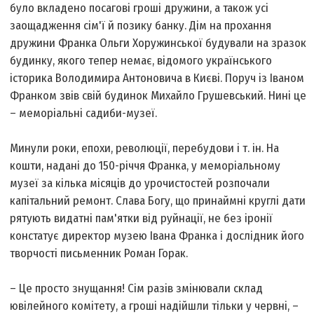
було вкладено посагові гроші дружини, а також усі
заощадження сім'ї й позику банку. Дім на прохання
дружини Франка Ольги Хоружинської будували на зразок
будинку, якого тепер немає, відомого українського
історика Володимира Антоновича в Києві. Поруч із Іваном
Франком звів свій будинок Михайло Грушевський. Нині це
– меморіальні садиби-музеї.
Минули роки, епохи, революції, перебудови і т. ін. На
кошти, надані до 150-річчя Франка, у меморіальному
музеї за кілька місяців до урочистостей розпочали
капітальний ремонт. Слава Богу, що принаймні круглі дати
рятують видатні пам'ятки від руйнації, не без іронії
констатує директор музею Івана Франка і дослідник його
творчості письменник Роман Горак.
– Це просто знущання! Сім разів змінювали склад
ювілейного комітету, а гроші надійшли тільки у червні, –