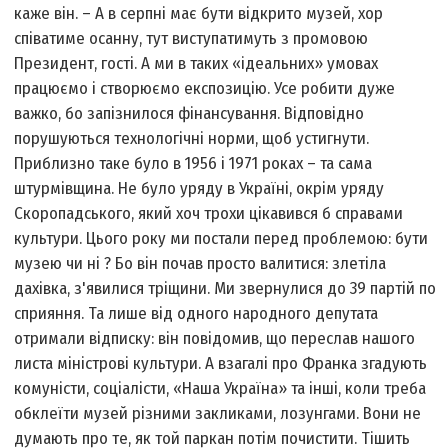
каже він. – А в серпні має бути відкрито музей, хор
співатиме осанну, тут виступатимуть з промовою
Президент, гості. А ми в таких «ідеальних» умовах
працюємо і створюємо експозицію. Усе робити дуже
важко, бо запізнилося фінансування. Відповідно
порушуються технологічні норми, щоб устигнути.
Приблизно таке було в 1956 і 1971 роках – та сама
штурмівщина. Не було уряду в Україні, окрім уряду
Скоропадського, який хоч трохи цікавився б справами
культури. Цього року ми постали перед проблемою: бути
музею чи ні ? Бо він почав просто валитися: злетіла
дахівка, з'явилися тріщини. Ми звернулися до 39 партій по
сприяння. Та лише від одного народного депутата
отримали відписку: він повідомив, що переслав нашого
листа міністрові культури. А взагалі про Франка згадують
комуністи, соціалісти, «Наша Україна» та інші, коли треба
обклеїти музей різними закликами, лозунгами. Вони не
думають про те, як той паркан потім почистити. Тішить