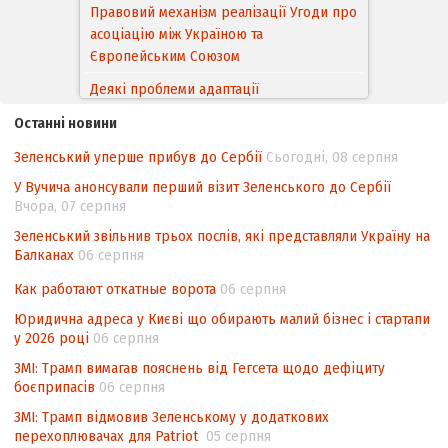
Деякі проблеми адаптації
законодавства України щодо зазначення
походження товарів відповідно до
Угоди про торговельні аспекти прав
інтелектуальної власності (TRIPS) у
контексті євроінтеграції
Останні новини
Аналіз виборчого законодавства щодо
Зеленський уперше прибув до Сербії
Сьогодні, 08 серпня
невизначеності механізму повторного
У Вучича анонсували перший візит Зеленського до Сербії
підрахунку голосів виборців
Вчора, 07 серпня
Інформаційна безпека суспільства
Зеленський звільнив трьох послів, які представляли Україну на
Балканах
06 серпня
Контент-аналіз відображення сенсу
національних інтересів у стратегічних
Как работают откатные ворота
06 серпня
нормативно-правових документах
Юридична адреса у Києві що обирають малий бізнес і стартапи
у 2026 році
06 серпня
ЗМІ: Трамп вимагав пояснень від Гегсета щодо дефіциту
боєприпасів
06 серпня
ЗМІ: Трамп відмовив Зеленському у додаткових
перехоплювачах для Patriot
05 серпня