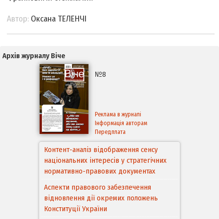
Автор:
Оксана ТЕЛЕНЧІ
Архів журналу Віче
№8
Реклама в журналі
Інформація авторам
Передплата
Аспекти правового забезпечення
відновлення дії окремих положень
Конституції України
Правовий механізм реалізації Угоди про
асоціацію між Україною та
Європейським Cоюзом