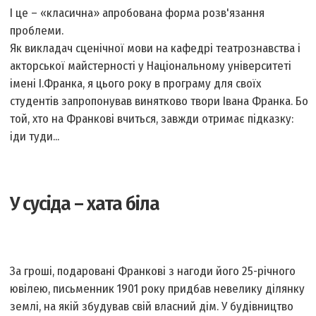
І це – «класична» апробована форма розв'язання
проблеми.
Як викладач сценічної мови на кафедрі театрознавства і
акторської майстерності у Національному університеті
імені І.Франка, я цього року в програму для своїх
студентів запропонував винятково твори Івана Франка. Бо
той, хто на Франкові вчиться, завжди отримає підказку:
іди туди...
У сусіда – хата біла
За гроші, подаровані Франкові з нагоди його 25-річного
ювілею, письменник 1901 року придбав невелику ділянку
землі, на якій збудував свій власний дім. У будівництво