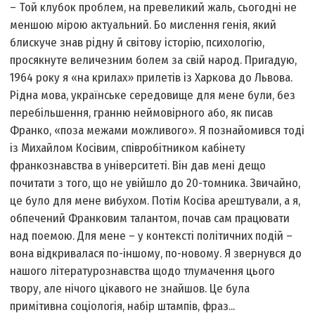
– Той клубок проблем, на превеликий жаль, сьогодні не
меншою мірою актуальний. Бо мислення генія, який
блискуче знав рідну й світову історію, психологію,
просякнуте величезним болем за свій народ. Пригадую,
1964 року я «на крилах» прилетів із Харкова до Львова.
Рідна мова, українське середовище для мене були, без
перебільшення, гранню неймовірного або, як писав
Франко, «поза межами можливого». Я познайомився тоді
із Михайлом Косівим, співробітником кабінету
франкознавства в університеті. Він дав мені дещо
почитати з того, що не увійшло до 20-томника. Звичайно,
це було для мене вибухом. Потім Косіва арештували, а я,
обпечений Франковим талантом, почав сам працювати
над поемою. Для мене – у контексті політичних подій –
вона відкривалася по-іншому, по-новому. Я звернувся до
нашого літературознавства щодо тлумачення цього
твору, але нічого цікавого не знайшов. Це була
примітивна соціологія, набір штампів, фраз...