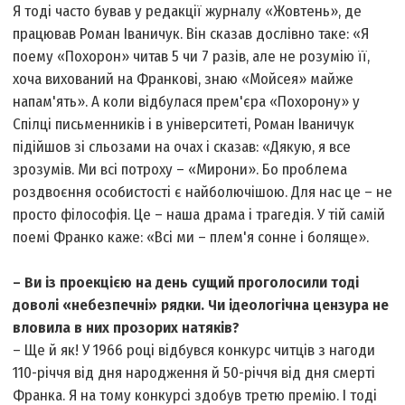
Я тоді часто бував у редакції журналу «Жовтень», де
працював Роман Іваничук. Він сказав дослівно таке: «Я
поему «Похорон» читав 5 чи 7 разів, але не розумію її,
хоча вихований на Франкові, знаю «Мойсея» майже
напам'ять». А коли відбулася прем'єра «Похорону» у
Спілці письменників і в університеті, Роман Іваничук
підійшов зі сльозами на очах і сказав: «Дякую, я все
зрозумів. Ми всі потроху – «Мирони». Бо проблема
роздвоєння особистості є найболючішою. Для нас це – не
просто філософія. Це – наша драма і трагедія. У тій самій
поемі Франко каже: «Всі ми – плем'я сонне і боляще».
– Ви із проекцією на день сущий проголосили тоді
доволі «небезпечні» рядки. Чи ідеологічна цензура не
вловила в них прозорих натяків?
– Ще й як! У 1966 році відбувся конкурс читців з нагоди
110-річчя від дня народження й 50-річчя від дня смерті
Франка. Я на тому конкурсі здобув третю премію. І тоді