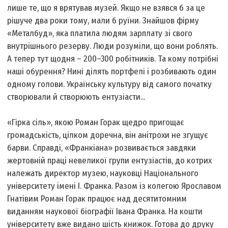
лише те, що я врятував музей. Якщо не взявся б за це
рішуче два роки тому, мали б руїни. Знайшов фірму
«Металбуд», яка платила людям зарплату зі свого
внутрішнього резерву. Люди розуміли, що вони роблять.
А тепер тут щодня – 200–300 робітників. Та кому потрібні
наші обурення? Нині ділять портфелі і розбивають один
одному голови. Українську культуру від самого початку
створювали й створюють ентузіасти...
«Гірка сіль», якою Роман Горак щедро пригощає
громадськість, цілком доречна, він анітрохи не згущує
барви. Справді, «Франкіана» розвивається завдяки
жертовній праці невеликої групи ентузіастів, до котрих
належать директор музею, науковці Національного
університету імені І. Франка. Разом із колегою Ярославом
Гнатівим Роман Горак працює над десятитомним
виданням наукової біографії Івана Франка. На кошти
університету вже видано шість книжок. Готова до друку