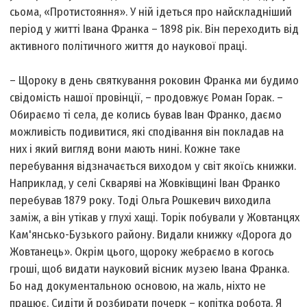
сьома, «Протистояння». У ній ідеться про найскладніший
період у житті Івана Франка – 1898 рік. Він переходить від
активного політичного життя до наукової праці.
– Щороку в день святкування роковин Франка ми будимо
свідомість нашої провінції, – продовжує Роман Горак. –
Обираємо ті села, де колись бував Іван Франко, даємо
можливість подивитися, які сподівання він покладав на
них і який вигляд вони мають нині. Кожне таке
перебування відзначається виходом у світ якоїсь книжки.
Наприклад, у селі Скваряві на Жовківщині Іван Франко
перебував 1879 року. Тоді Ольга Рошкевич виходила
заміж, а він утікав у глухі хащі. Торік побували у Жовтанцях
Кам'янсько-Бузького району. Видали книжку «Дорога до
Жовтанець». Окрім цього, щороку жебраємо в когось
гроші, щоб видати науковий вісник музею Івана Франка.
Бо над документальною основою, на жаль, ніхто не
працює. Сидіти й розбирати почерк – копітка робота. Я