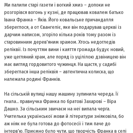
Ми палили старі газети і вогкий хмиз – допоки не
розгорівся вогонь у кузні, де працював ковалем батько
Івана Франка – Яків. Його ковальське причандалля
збереглося, а от Євангеліє, яке він подарував церкві із
дарчим написом, згоріло кілька років тому разом із
старовинним дерев'яним храмом. Хтось недогледів
реліквії. Із почуттям вини і каяття громада будує новий,
уже цегляний храм, але поряд із уцілілою дзвіницею він
має вигляд гордовитого чужинця. На щастя, у садибі
збереглася інша реліквія – автентична колиска, що
належала родині Франків.
На сільській вулиці нашу машину зупинила череда. Її
гнала... правнучка Франка по братові Захарові – Віра
Дашко. За сільським звичаєм на неї випала черга.
Учителька української мови й літератури зніяковіла, бо
аж ніяк не була готова до фотосесії і тим паче до
інтерв'ю. Приємно було чути, що творчість Франка в селі