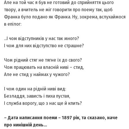
Але на той час я був не готовий до сприйняття цього
твору, а вчитель не міг говорити про поему так, щоб
Франка було подано як Франка. Ну, зокрема, вслухаймося
в епілог:
...І чом відступників у нас так много?
І чом для них відступство не страшне?
Чом рідний стяг не тягне їх до свого?
Чом працювать на власній ниві – стид,
Але не стид у наймах у чужого?
І чом один на рідній ниві вид:
Безладдя, зависть і пиха пустая,
І служба ворогу, що з нас ще й кпить?
– Дата написання поеми – 1897 рік, та сказано, наче
про нинішній день...