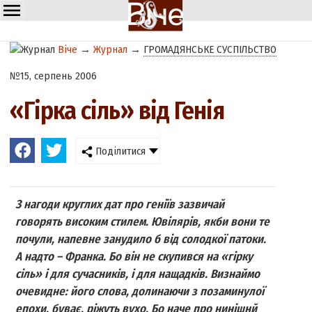
Віче
→
Журнал
→
ГРОМАДЯНСЬКЕ СУСПІЛЬСТВО
№15, серпень 2006
«Гірка сіль» від Генія
Поділитися
З нагоди круглих дат про геніїв зазвичай
говорять високим стилем. Ювілярів, якби вони те
почули, напевне занудило б від солодкої патоки.
А надто – Франка. Бо він не скупився на «гірку
сіль» і для сучасників, і для нащадків. Визнаймо
очевидне: його слова, долинаючи з позаминулої
епохи, буває, ріжуть вухо. Бо наче про нинішнй