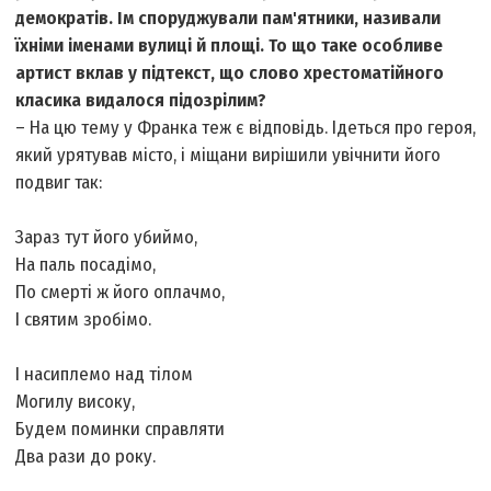
демократів. Ім споруджували пам'ятники, називали
їхніми іменами вулиці й площі. То що таке особливе
артист вклав у підтекст, що слово хрестоматійного
класика видалося підозрілим?
– На цю тему у Франка теж є відповідь. Ідеться про героя,
який урятував місто, і міщани вирішили увічнити його
подвиг так:
Зараз тут його убиймо,
На паль посадімо,
По смерті ж його оплачмо,
І святим зробімо.
І насиплемо над тілом
Могилу високу,
Будем поминки справляти
Два рази до року.