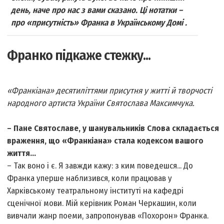
день, наче про нас з вами сказано. Ці нотатки –
про «присутність» Франка в Українському Домі .
Франко підкаже стежку...
«Франкіана» десятиліттями присутня у житті й творчості
народного артиста України Святослава Максимчука.
– Пане Святославе, у шанувальників Слова складається
враження, що «Франкіана» стала кодексом вашого
життя...
– Так воно і є. Я завжди кажу: з ким поведешся... До
Франка уперше наблизився, коли працював у
Харківському театральному інституті на кафедрі
сценічної мови. Мій керівник Роман Черкашин, коли
вивчали жанр поеми, запропонував «Похорон» Франка.