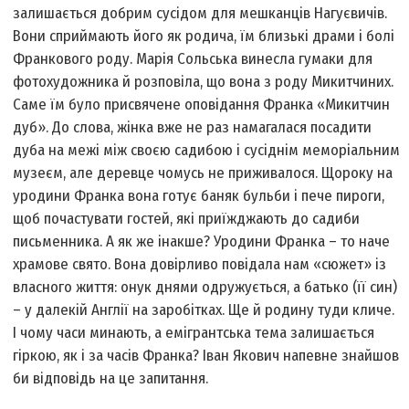
залишається добрим сусідом для мешканців Нагуєвичів.
Вони сприймають його як родича, їм близькі драми і болі
Франкового роду. Марія Сольська винесла гумаки для
фотохудожника й розповіла, що вона з роду Микитчиних.
Саме їм було присвячене оповідання Франка «Микитчин
дуб». До слова, жінка вже не раз намагалася посадити
дуба на межі між своєю садибою і сусіднім меморіальним
музеєм, але деревце чомусь не приживалося. Щороку на
уродини Франка вона готує баняк бульби і пече пироги,
щоб почастувати гостей, які приїжджають до садиби
письменника. А як же інакше? Уродини Франка – то наче
храмове свято. Вона довірливо повідала нам «сюжет» із
власного життя: онук днями одружується, а батько (її син)
– у далекій Англії на заробітках. Ще й родину туди кличе.
І чому часи минають, а емігрантська тема залишається
гіркою, як і за часів Франка? Іван Якович напевне знайшов
би відповідь на це запитання.