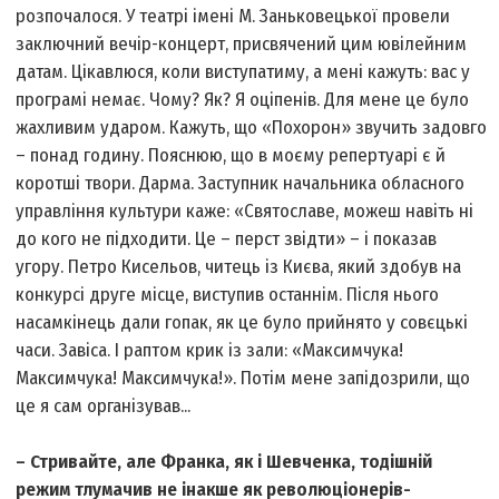
розпочалося. У театрі імені М. Заньковецької провели
заключний вечір-концерт, присвячений цим ювілейним
датам. Цікавлюся, коли виступатиму, а мені кажуть: вас у
програмі немає. Чому? Як? Я оціпенів. Для мене це було
жахливим ударом. Кажуть, що «Похорон» звучить задовго
– понад годину. Пояснюю, що в моєму репертуарі є й
коротші твори. Дарма. Заступник начальника обласного
управління культури каже: «Святославе, можеш навіть ні
до кого не підходити. Це – перст звідти» – і показав
угору. Петро Кисельов, читець із Києва, який здобув на
конкурсі друге місце, виступив останнім. Після нього
насамкінець дали гопак, як це було прийнято у совєцькі
часи. Завіса. І раптом крик із зали: «Максимчука!
Максимчука! Максимчука!». Потім мене запідозрили, що
це я сам організував...
– Стривайте, але Франка, як і Шевченка, тодішній
режим тлумачив не інакше як революціонерів-