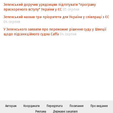
Зеленський доручив урядовцям підготувати "програму
прискореного вступу" України у ЄС
05 серпня
Зеленський назвав три пріоритети для України у співпраці з ЄС
04 серпня
У Зеленського заявили про переможне рішення суду у Швеції
щодо підсанкційного судна Caffa
04 серпня
Авторам
Координати
Передплата
Посилання
Про видання
Реклама
Державні закупівлі