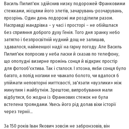
Василь Пилип'юк здійснив низку подорожей Франковими
стежками, місцями його злетів, зачарувань-розчарувань,
прозрінь. Один день подорожі ми розділили разом.
Насправді мандрівка – у часі і просторі – не обійшлася
без сприяння доброго духу Генія. Того дня зранку небо
затягло і безпросвітній нудний дощ не залишав,
здавалося, найменшої надії на гарну погоду. Але Василь
Пилип'юк попросив у неба ласки й сказав по телефону,
що ополудні визирне промінь сонця й відкриє простір
для фотооб'єктива. Так і сталося. І хтозна, якби сонця було
багато, а попід ногами не чвакало болото, чи вдалося б
упіймати неповторні миттєвості, зв'язати «вузлики» між
минулим і майбутнім. Зрештою, випробування мали
відбутися, бо жодна із Франкових стежок не була
встелена трояндами. Увесь його рід долав віхи історії
через тернії...
За 150 років Іван Якович зовсім не забронзовів, він