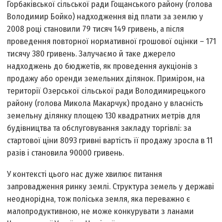
Горбаківської сільської ради Гощанського району (голова
Володимир Бойко) надходження від плати за землю у
2008 році становили 79 тисяч 149 гривень, а після
проведення повторної нормативної грошової оцінки – 171
тисячу 380 гривень. Залучаємо й таке джерело
надходжень до бюджетів, як проведення аукціонів з
продажу або оренди земельних ділянок. Приміром, на
території Озерської сільської ради Володимирецького
району (голова Микола Макарчук) продано у власність
земельну ділянку площею 130 квадратних метрів для
будівництва та обслуговування закладу торгівлі: за
стартової ціни 8093 гривні вартість її продажу зросла в 11
разів і становила 90000 гривень.
У контексті цього нас дуже хвилює питання
запровадження ринку землі. Структура земель у державі
неоднорідна, тож поліська земля, яка переважно є
малопродуктивною, не може конкурувати з ланами