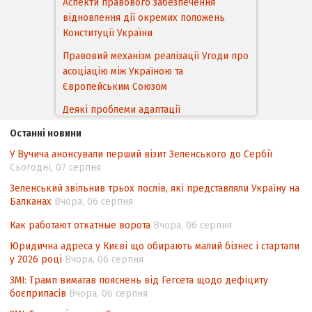
відновлення дії окремих положень
Конституції України
Правовий механізм реалізації Угоди про
асоціацію між Україною та
Європейським Cоюзом
Деякі проблеми адаптації
законодавства України щодо зазначення
походження товарів відповідно до
Останні новини
Угоди про торговельні аспекти прав
У Вучича анонсували перший візит Зеленського до Сербії
інтелектуальної власності (TRIPS) у
Сьогодні, 07 серпня
контексті євроінтеграції
Зеленський звільнив трьох послів, які представляли Україну на
Аналіз виборчого законодавства щодо
Балканах
Вчора, 06 серпня
невизначеності механізму повторного
підрахунку голосів виборців
Как работают откатные ворота
Вчора, 06 серпня
Юридична адреса у Києві що обирають малий бізнес і стартапи
Інформаційна безпека суспільства
у 2026 році
Вчора, 06 серпня
ЗМІ: Трамп вимагав пояснень від Гегсета щодо дефіциту
боєприпасів
Вчора, 06 серпня