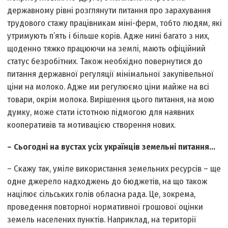
державному рівні розглянути питання про зарахування
трудового стажу працівникам міні-ферм, тобто людям, які
утримують п’ять і більше корів. Адже нині багато з них,
щоденно тяжко працюючи на землі, мають офіційний
статус безробітних. Також необхідно повернутися до
питання державної регуляції мінімальної закупівельної
ціни на молоко. Адже ми регулюємо ціни майже на всі
товари, окрім молока. Вирішення цього питання, на мою
думку, може стати істотною підмогою для наявних
кооперативів та мотивацією створення нових.
– Сьогодні на вустах усіх українців земельні питання…
– Скажу так, уміле використання земельних ресурсів – ще
одне джерело надходжень до бюджетів, на що також
націлює сільських голів обласна рада. Це, зокрема,
проведення повторної нормативної грошової оцінки
земель населених пунктів. Наприклад, на території