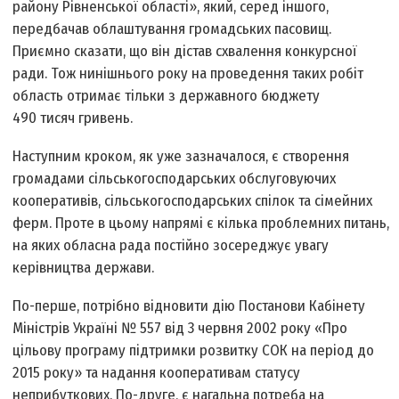
району Рівненської області», який, серед іншого,
передбачав облаштування громадських пасовищ.
Приємно сказати, що він дістав схвалення конкурсної
ради. Тож нинішнього року на проведення таких робіт
область отримає тільки з державного бюджету
490 тисяч гривень.
Наступним кроком, як уже зазначалося, є створення
громадами сільськогосподарських обслуговуючих
кооперативів, сільськогосподарських спілок та сімейних
ферм. Проте в цьому напрямі є кілька проблемних питань,
на яких обласна рада постійно зосереджує увагу
керівництва держави.
По-перше, потрібно відновити дію Постанови Кабінету
Міністрів Україні № 557 від 3 червня 2002 року «Про
цільову програму підтримки розвитку СОК на період до
2015 року» та надання кооперативам статусу
неприбуткових. По-друге, є нагальна потреба на