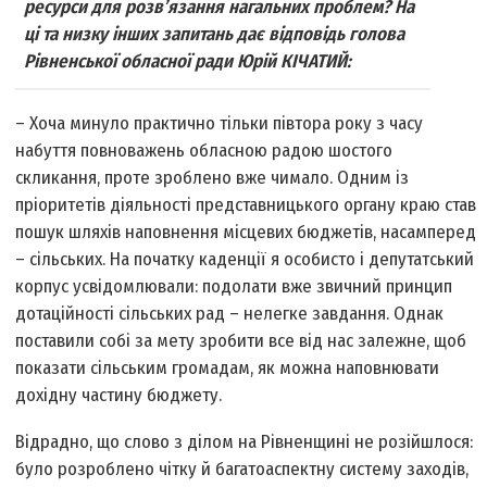
ресурси для розв’язання нагальних проблем? На
ці та низку інших запитань дає відповідь голова
Рівненської обласної ради Юрій КІЧАТИЙ:
– Хоча минуло практично тільки півтора року з часу
набуття повноважень обласною радою шостого
скликання, проте зроблено вже чимало. Одним із
пріоритетів діяльності представницького органу краю став
пошук шляхів наповнення місцевих бюджетів, насамперед
– сільських. На початку каденції я особисто і депутатський
корпус усвідомлювали: подолати вже звичний принцип
дотаційності сільських рад – нелегке завдання. Однак
поставили собі за мету зробити все від нас залежне, щоб
показати сільським громадам, як можна наповнювати
дохідну частину бюджету.
Відрадно, що слово з ділом на Рівненщині не розійшлося:
було розроблено чітку й багатоаспектну систему заходів,