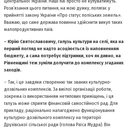
Центральної України. Наші паї просто не купуватимуть.
Розв’язання цього питання, на мою думку, полягає у
прийнятті закону України «Про статус поліських земель».
Вважаю, що саме держава повинна здійснити викуп таких
малопродуктивних паїв.
– Юрію Святославовичу, галузь культури на селі, яка на
перший погляд не надто асоціюється із наповненням
бюджету, а сама потребує підтримки, хоч як дивно, на
Рівненщині теж зуміли долучити до комплексу згаданих
заходів.
– Так, і це завдяки створенню так званих культурно-
дозвільних комплексів. За вмілої організації роботи,
зокрема із використанням нетипових приміщень, і ця
галузь може сприяти фінансовій самостійності рад. Для
прикладу, раціонально налагоджено функціонування
культурно-дозвільного комплексу на території
Друхівської сільської ради (голова Раїса Мудра). Він