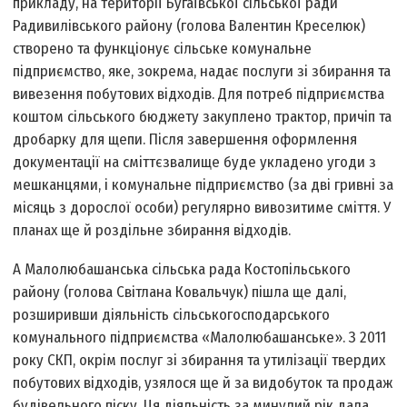
прикладу, на території Бугаївської сільської ради
Радивилівського району (голова Валентин Креселюк)
створено та функціонує сільське комунальне
підприємство, яке, зокрема, надає послуги зі збирання та
вивезення побутових відходів. Для потреб підприємства
коштом сільського бюджету закуплено трактор, причіп та
дробарку для щепи. Після завершення оформлення
документації на сміттєзвалище буде укладено угоди з
мешканцями, і комунальне підприємство (за дві гривні за
місяць з дорослої особи) регулярно вивозитиме сміття. У
планах ще й роздільне збирання відходів.
А Малолюбашанська сільська рада Костопільського
району (голова Світлана Ковальчук) пішла ще далі,
розширивши діяльність сільськогосподарського
комунального підприємства «Малолюбашанське». З 2011
року СКП, окрім послуг зі збирання та утилізації твердих
побутових відходів, узялося ще й за видобуток та продаж
будівельного піску. Ця діяльність за минулий рік дала