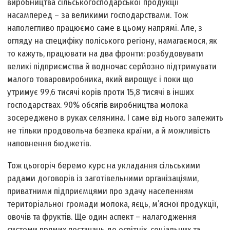
виробництва сільськогосподарської продукції
насамперед – за великими господарствами. Тож
наполегливо працюємо саме в цьому напрямі. Але, з
огляду на специфіку поліського регіону, намагаємося, як
то кажуть, працювати на два фронти: розбудовувати
великі підприємства й водночас серйозно підтримувати
малого товаровиробника, який вирощує і поки що
утримує 99,6 тисячі корів проти 15,8 тисячі в інших
господарствах. 90% обсягів виробництва молока
зосереджено в руках селянина. І саме від нього залежить
не тільки продовольча безпека країни, а й можливість
наповнення бюджетів.
Тож цьогоріч беремо курс на укладання сільськими
радами договорів із заготівельними організаціями,
приватними підприємцями про здачу населенням
територіальної громади молока, яєць, м’ясної продукції,
овочів та фруктів. Ще один аспект – налагодження
системи прямих постачань до освітніх, соціальних та