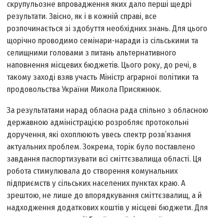
скрупульозне впровадження яких дало перші щедрі
результати. Звісно, як і в кожній справі, все
розпочинається зі здобуття необхідних знань. Для цього
щорічно проводимо семінари-наради із сільськими та
селищними головами з питань альтернативного
наповнення місцевих бюджетів. Цього року, до речі, в
такому заході взяв участь Міністр аграрної політики та
продовольства України Микола Присяжнюк.
За результатами нарад обласна рада спільно з обласною
державною адміністрацією розробляє протокольні
доручення, які охоплюють увесь спектр розв’язання
актуальних проблем. Зокрема, торік було поставлено
завдання паспортизувати всі сміттєзвалища області. Ця
робота стимулювала до створення комунальних
підприємств у сільських населених пунктах краю. А
зрештою, не лише до впорядкування сміттєзвалищ, а й
надходження додаткових коштів у місцеві бюджети. Для