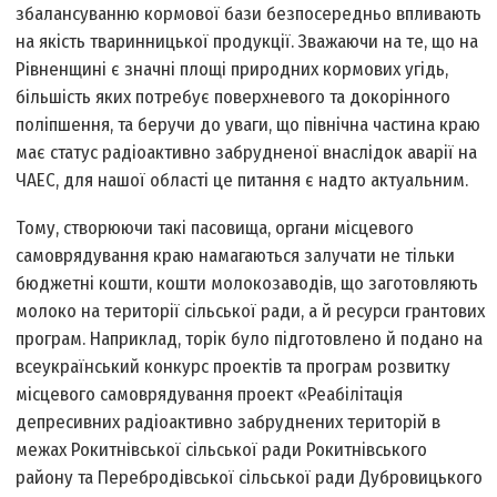
збалансуванню кормової бази безпосередньо впливають
на якість тваринницької продукції. Зважаючи на те, що на
Рівненщині є значні площі природних кормових угідь,
більшість яких потребує поверхневого та докорінного
поліпшення, та беручи до уваги, що північна частина краю
має статус радіоактивно забрудненої внаслідок аварії на
ЧАЕС, для нашої області це питання є надто актуальним.
Тому, створюючи такі пасовища, органи місцевого
самоврядування краю намагаються залучати не тільки
бюджетні кошти, кошти молокозаводів, що заготовляють
молоко на території сільської ради, а й ресурси грантових
програм. Наприклад, торік було підготовлено й подано на
всеукраїнський конкурс проектів та програм розвитку
місцевого самоврядування проект «Реабілітація
депресивних радіоактивно забруднених територій в
межах Рокитнівської сільської ради Рокитнівського
району та Перебродівської сільської ради Дубровицького