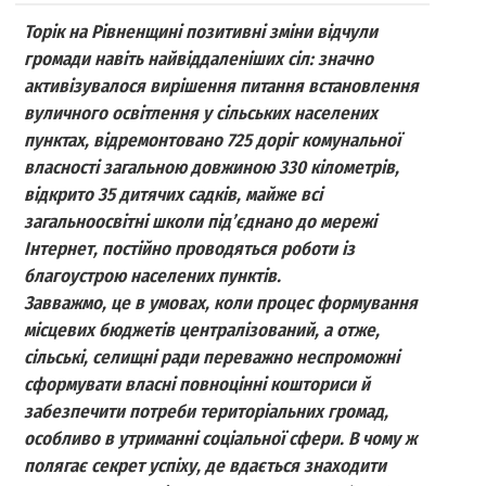
Торік на Рівненщині позитивні зміни відчули
громади навіть найвіддаленіших сіл: значно
активізувалося вирішення питання встановлення
вуличного освітлення у сільських населених
пунктах, відремонтовано 725 доріг комунальної
власності загальною довжиною 330 кілометрів,
відкрито 35 дитячих садків, майже всі
загальноосвітні школи під’єднано до мережі
Інтернет, постійно проводяться роботи із
благоустрою населених пунктів.
Завважмо, це в умовах, коли процес формування
місцевих бюджетів централізований, а отже,
сільські, селищні ради переважно неспроможні
сформувати власні повноцінні кошториси й
забезпечити потреби територіальних громад,
особливо в утриманні соціальної сфери. В чому ж
полягає секрет успіху, де вдається знаходити