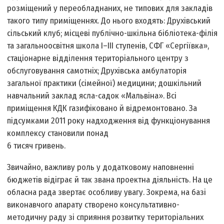
розміщений у переобладнаних, не типових для закладів
такого типу приміщеннях. До нього входять: Друхівський
сільський клуб; місцеві публічно-шкільна бібліотека-філія
та загальноосвітня школа І–III ступенів, СФГ «Сергіївка»,
стаціонарне відділення територіального центру з
обслуговування самотніх; Друхівська амбулаторія
загальної практики (сімейної) медицини; дошкільний
навчальний заклад ясла-садок «Мальвіна». Всі
приміщення КДК газифіковано й відремонтовано. За
підсумками 2011 року надходження від функціонування
комплексу становили понад
6 тисяч гривень.
Звичайно, важливу роль у додатковому наповненні
бюджетів відіграє й так звана проектна діяльність. На це
обласна рада звертає особливу увагу. Зокрема, на базі
виконавчого апарату створено консультативно-
методичну раду зі сприяння розвитку територіальних