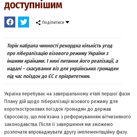
доступнішим
Поділитися
Торік набрала чинності рекордна кількість угод
про лібералізацію візового режиму України з
іншими країнами. І нині питання його реалізації, а
надалі – скасування віз для українських громадян
під час поїздок до ЄС є пріоритетним.
Україна перебуває на завершальному етапі першої фази
Плану дій щодо лібералізації візового режиму для
короткострокових поїздок громадян до держав
Євросоюзу, що пов’язана з реформуванням вітчизняного
законодавства. Після її завершення ми зможемо
розпочати впроваджувати другу імплементаційну фазу.