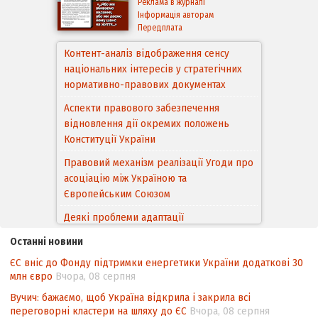
Реклама в журналі
Інформація авторам
Передплата
Контент-аналіз відображення сенсу
національних інтересів у стратегічних
нормативно-правових документах
Аспекти правового забезпечення
відновлення дії окремих положень
Конституції України
Правовий механізм реалізації Угоди про
асоціацію між Україною та
Європейським Cоюзом
Деякі проблеми адаптації
законодавства України щодо зазначення
Останні новини
походження товарів відповідно до
ЄС вніс до Фонду підтримки енергетики України додаткові 30
Угоди про торговельні аспекти прав
млн євро
Вчора, 08 серпня
інтелектуальної власності (TRIPS) у
контексті євроінтеграції
Вучич: бажаємо, щоб Україна відкрила і закрила всі
переговорні кластери на шляху до ЄС
Вчора, 08 серпня