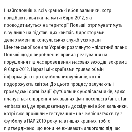
І найголовніше: всі українські вболівальники, котрі
придбають квитки на матчі Євро-2012, які
проводитимуться на території Польщі, отримуватимуть
візу лише на підставі цих квитків. Директорами
департаментів консульських служб усіх країн
Шенгенської зони та України розглянуто «пілотний план»
Польщі щодо вироблення правил реагування на
порушення під час проведення масових заходів, зокрема
й Євро-2012. Наразі між країнами триває обмін
інформацією про футбольних хуліганів, котрі
подорожують світом. До цього процесу залучають і
громадські організації футбольних уболівальників, адже
планується створення так званих фан-посольств (англ. fan
embassies), де працюватимуть досвідчені вболівальники,
котрі вже пройшли «тестування» на чемпіонатах світу з
футболу в ПАР 2010 року та в інших країнах, тобто
підтверджено, що вони не вживають алкоголю під час