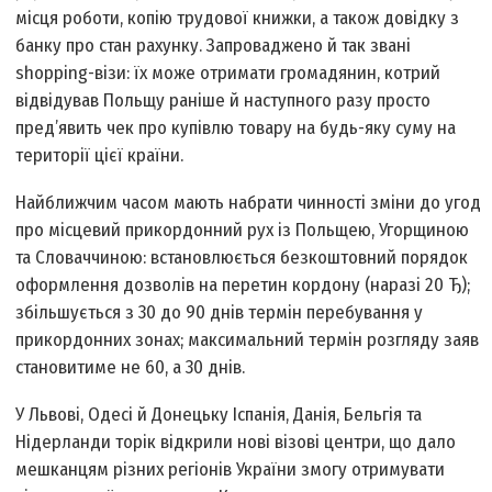
місця роботи, копію трудової книжки, а також довідку з
банку про стан рахунку. Запроваджено й так звані
shopping-візи: їх може отримати громадянин, котрий
відвідував Польщу раніше й наступного разу просто
пред’явить чек про купівлю товару на будь-яку суму на
території цієї країни.
Найближчим часом мають набрати чинності зміни до угод
про місцевий прикордонний рух із Польщею, Угорщиною
та Словаччиною: встановлюється безкоштовний порядок
оформлення дозволів на перетин кордону (наразі 20 Ђ);
збільшується з 30 до 90 днів термін перебування у
прикордонних зонах; максимальний термін розгляду заяв
становитиме не 60, а 30 днів.
У Львові, Одесі й Донецьку Іспанія, Данія, Бельгія та
Нідерланди торік відкрили нові візові центри, що дало
мешканцям різних регіонів України змогу отримувати