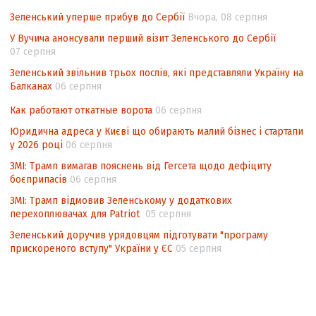
Аналіз виборчого законодавства щодо
невизначеності механізму повторного
Зеленський уперше прибув до Сербії
Вчора, 08 серпня
підрахунку голосів виборців
У Вучича анонсували перший візит Зеленського до Сербії
07 серпня
Інформаційна безпека суспільства
Зеленський звільнив трьох послів, які представляли Україну на
Балканах
06 серпня
Как работают откатные ворота
06 серпня
Юридична адреса у Києві що обирають малий бізнес і стартапи
у 2026 році
06 серпня
ЗМІ: Трамп вимагав пояснень від Гегсета щодо дефіциту
боєприпасів
06 серпня
ЗМІ: Трамп відмовив Зеленському у додаткових
перехоплювачах для Patriot
05 серпня
Зеленський доручив урядовцям підготувати "програму
прискореного вступу" України у ЄС
05 серпня