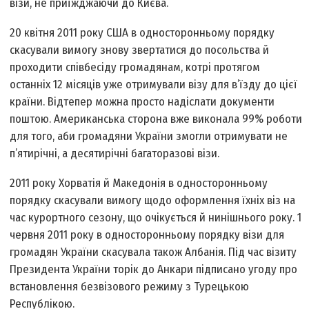
візи, не приїжджаючи до Києва.
20 квітня 2011 року США в односторонньому порядку
скасували вимогу знову звертатися до посольства й
проходити співбесіду громадянам, котрі протягом
останніх 12 місяців уже отримували візу для в’їзду до цієї
країни. Відтепер можна просто надіслати документи
поштою. Американська сторона вже виконала 99% роботи
для того, аби громадяни України змогли отримувати не
п’ятирічні, а десятирічні багаторазові візи.
2011 року Хорватія й Македонія в односторонньому
порядку скасували вимогу щодо оформлення їхніх віз на
час курортного сезону, що очікується й нинішнього року. 1
червня 2011 року в односторонньому порядку візи для
громадян України скасувала також Албанія. Під час візиту
Президента України торік до Анкари підписано угоду про
встановлення безвізового режиму з Турецькою
Республікою.