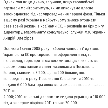
Однак, хоч як це дивно, за умови, якщо європейські
партнери моніторитимуть, як ми виконуємо власне
законодавство під час упровадження першої фази. Тільки
в цьому разі Україна в майбутньому зможе отримати
безвізовий режим із країнами ЄС, – розповів на брифінгу
директор Департаменту консульської служби МЗС України
Андрій Олефіров.
Оскільки 1 січня 2008 року набрала чинності Угода між
Україною та ЄС про спрощення оформлення віз, то,
наприклад, торік протягом восьми місяців кількість віз,
оформлених нашими співвітчизниками в Посольстві
Естонії, становила 8 200, що на 200 більше, ніж
попереднього року. Посольство Словаччини 2010-го
надало 6 000 багаторазових віз, а лише за перше півріччя
2011-го –
4 000; 2010-го чеські дипломати видали українцям 110 000
віз, а за перше півріччя 2011-го вже 70 000.