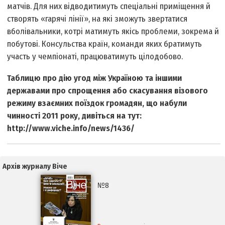
матчів. Для них відводитимуть спеціальні приміщення й
створять «гарячі лінії», на які зможуть звертатися
вболівальники, котрі матимуть якісь проблеми, зокрема й
побутові. Консульства країн, команди яких братимуть
участь у чемпіонаті, працюватимуть цілодобово.
Таблицю про дію угод між Україною та іншими
державами про спрощення або скасування візового
режиму взаємних поїздок громадян, що набули
чинності 2011 року, дивіться на тут:
http://www.viche.info/news/1436/
Архів журналу Віче
№8