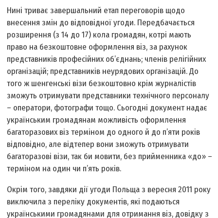
Нині триває завершальний етап переговорів щодо
внесення змін до відповідної угоди. Передбачається
розширення (з 14 до 17) кола громадян, котрі мають
право на безкоштовне оформлення віз, за рахунок
представників професійних об’єднань; членів релігійних
організацій; представників неурядових організацій. До
того ж шенгенські візи безкоштовно крім журналістів
зможуть отримувати представники технічного персоналу
– оператори, фотографи тощо. Сьогодні документ надає
українським громадянам можливість оформлення
багаторазових віз терміном до одного й до п’яти років
відповідно, але відтепер вони зможуть отримувати
багаторазові візи, так би мовити, без прийменника «до» –
терміном на один чи п’ять років.
Окрім того, завдяки дії угоди Польща з вересня 2011 року
виключила з переліку документів, які подаються
українськими громадянами для отримання віз, довідку з