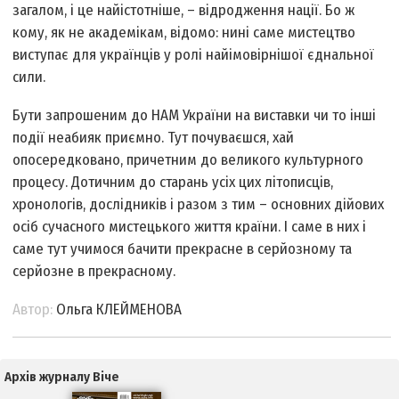
загалом, і це найістотніше, – відродження нації. Бо ж
кому, як не академікам, відомо: нині саме мистецтво
виступає для українців у ролі найімовірнішої єднальної
сили.
Бути запрошеним до НАМ України на виставки чи то інші
події неабияк приємно. Тут почуваєшся, хай
опосередковано, причетним до великого культурного
процесу. Дотичним до старань усіх цих літописців,
хронологів, дослідників і разом з тим – основних дійових
осіб сучасного мистецького життя країни. І саме в них і
саме тут учимося бачити прекрасне в серйозному та
серйозне в прекрасному.
Автор:
Ольга КЛЕЙМЕНОВА
Архів журналу Віче