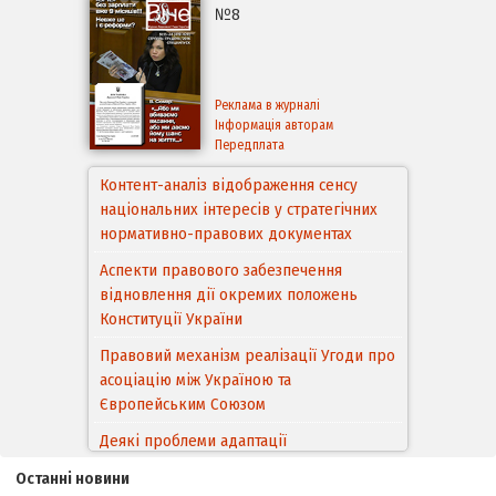
№8
Реклама в журналі
Інформація авторам
Передплата
Контент-аналіз відображення сенсу
національних інтересів у стратегічних
нормативно-правових документах
Аспекти правового забезпечення
відновлення дії окремих положень
Конституції України
Правовий механізм реалізації Угоди про
асоціацію між Україною та
Європейським Cоюзом
Деякі проблеми адаптації
законодавства України щодо зазначення
Останні новини
походження товарів відповідно до