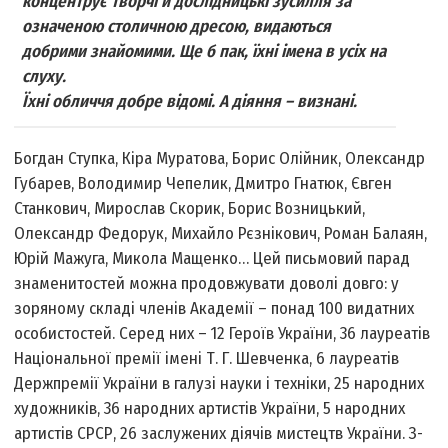
концентрує творчі й дослідницькі зусилля за
означеною столичною дресою, видаються
добрими знайомими. Ще б пак, їхні імена в усіх на
слуху.
Їхні обличчя добре відомі. А діяння – визнані.
Богдан Ступка, Кіра Муратова, Борис Олійник, Олександр
Губарев, Володимир Чепелик, Дмитро Гнатюк, Євген
Станкович, Мирослав Скорик, Борис Возницький,
Олександр Федорук, Михайло Рєзнікович, Роман Балаян,
Юрій Мажуга, Микола Мащенко… Цей письмовий парад
знаменитостей можна продовжувати доволі довго: у
зоряному складі членів Академії – понад 100 видатних
особистостей. Серед них – 12 Героїв України, 36 лауреатів
Національної премії імені Т. Г. Шевченка, 6 лауреатів
Держпремії України в галузі науки і техніки, 25 народних
художників, 36 народних артистів України, 5 народних
артистів СРСР, 26 заслужених діячів мистецтв України. З-