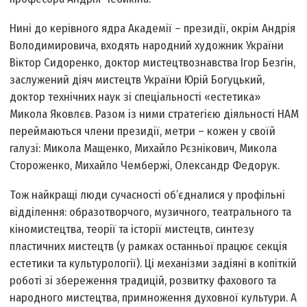
Нині до керівного ядра Академії – президії, окрім Андрія
Володимировича, входять народний художник України
Віктор Сидоренко, доктор мистецтвознавства Ігор Безгін,
заслужений діяч мистецтв України Юрій Богуцький,
доктор технічних наук зі спеціальності «естетика»
Микола Яковлєв. Разом із ними стратегією діяльності НАМ
переймаються члени президії, метри – кожен у своїй
галузі: Микола Мащенко, Михайло Рєзнікович, Микола
Стороженко, Михайло Чембержі, Олександр Федорук.
Тож найкращі люди сучасності об’єдналися у профільні
відділення: образотворчого, музичного, театрального та
кіномистецтва, теорії та історії мистецтв, синтезу
пластичних мистецтв (у рамках останньої працює секція
естетики та культурології). Ці механізми задіяні в копіткій
роботі зі збереження традицій, розвитку фахового та
народного мистецтва, примноження духовної культури. А