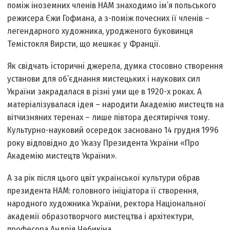
поміж іноземних членів НАМ знаходимо ім’я польського
режисера Єжи Гофмана, а з-поміж почесних її членів –
легендарного художника, уродженого буковинця
Темістокля Вирсти, що мешкає у Франції.
Як свідчать історичні джерела, думка стосовно створення
установи для об’єднання мистецьких і наукових сил
України закрадалася в різні уми ще в 1920-х роках. А
матеріалізувалася ідея – народити Академію мистецтв на
вітчизняних теренах – лише півтора десятиріччя тому.
Культурно-науковий осередок засновано 14 грудня 1996
року відповідно до Указу Президента України «Про
Академію мистецтв України».
А за рік після цього цвіт української культури обрав
президента НАМ: головного ініціатора її створення,
народного художника України, ректора Національної
академії образотворчого мистецтва і архітектури,
професора Андрія Чебикіна.