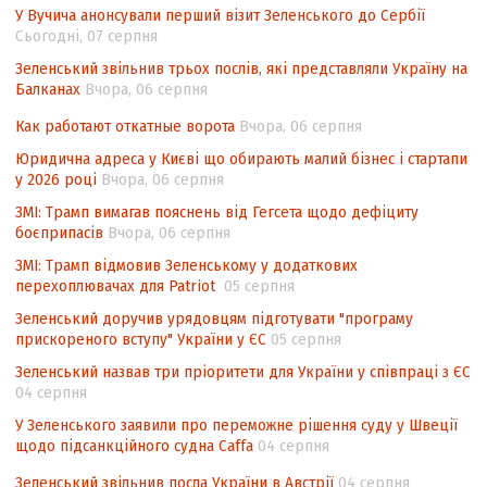
У Вучича анонсували перший візит Зеленського до Сербії
Угоди про торговельні аспекти прав
Сьогодні, 07 серпня
інтелектуальної власності (TRIPS) у
контексті євроінтеграції
Зеленський звільнив трьох послів, які представляли Україну на
Балканах
Вчора, 06 серпня
Аналіз виборчого законодавства щодо
невизначеності механізму повторного
Как работают откатные ворота
Вчора, 06 серпня
підрахунку голосів виборців
Юридична адреса у Києві що обирають малий бізнес і стартапи
у 2026 році
Вчора, 06 серпня
Інформаційна безпека суспільства
ЗМІ: Трамп вимагав пояснень від Гегсета щодо дефіциту
боєприпасів
Вчора, 06 серпня
ЗМІ: Трамп відмовив Зеленському у додаткових
перехоплювачах для Patriot
05 серпня
Зеленський доручив урядовцям підготувати "програму
прискореного вступу" України у ЄС
05 серпня
Зеленський назвав три пріоритети для України у співпраці з ЄС
04 серпня
У Зеленського заявили про переможне рішення суду у Швеції
щодо підсанкційного судна Caffa
04 серпня
Зеленський звільнив посла України в Австрії
04 серпня